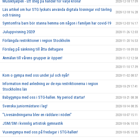
Musikhjälpen - Ett steg på händer för varje krona!
2020-12-18 17:09
Läs artikel om hur STG lyckats använda digitala lösningar vid tävling
2020-12-18 16:28
och träning
Symtomfria barn bör stanna hemma om någon i familjen har covid-19
2020-12-03 16:17
Juluppvisning 2020!
2020-11-26 12:03
Förlängda restriktioner i region Stockholm
2020-11-20 16:53
Förslag på sänkning till åtta deltagare
2020-11-18 09:03
Anmälan till vårens grupper är öppen!
2020-11-12 12:58
2020-11-10 17:39
Kom o gympa med oss under jul och nyår!
2020-11-02 08:57
Information med anledning av de nya restriktionerna i region
2020-10-29 17:41
Stockholms län
Babygympa med oss i STG-hallen. Ny period startar!
2020-10-21 08:38
Svenska juniormästare i lag!
2020-10-14 08:35
”Livesändningarna blev en räddare i nöden”
2020-10-07 15:11
JSM/SM i kvinnlig artistisk gymnastik
2020-10-06 10:10
Vuxengympa med oss på fredagar i STG-hallen!
2020-10-05 10:35