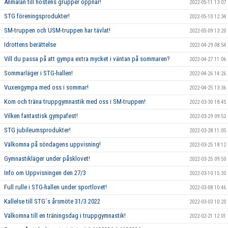
Anmälan till höstens grupper öppnar!
2022-05-11 13:07
STG föreningsprodukter!
2022-05-10 12:34
SM-truppen och USM-truppen har tävlat!
2022-05-09 13:20
Idrottens berättelse
2022-04-29 08:54
Vill du passa på att gympa extra mycket i väntan på sommaren?
2022-04-27 11:06
Sommarläger i STG-hallen!
2022-04-26 14:26
Vuxengympa med oss i sommar!
2022-04-25 13:36
Kom och träna truppgymnastik med oss i SM-truppen!
2022-03-30 18:45
Vilken fantastisk gympafest!
2022-03-29 09:52
STG jubileumsprodukter!
2022-03-28 11:05
Välkomna på söndagens uppvisning!
2022-03-25 18:12
Gymnastikläger under påsklovet!
2022-03-25 09:50
Info om Uppvisningen den 27/3
2022-03-10 15:35
Full rulle i STG-hallen under sportlovet!
2022-03-08 10:46
Kallelse till STG´s årsmöte 31/3 2022
2022-03-03 10:20
Välkomna till en träningsdag i truppgymnastik!
2022-02-21 12:01