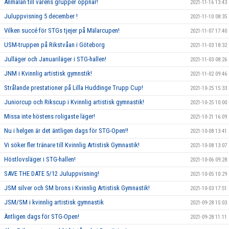
Anmälan till vårens grupper öppnar!
2021-11-16 13:43
Juluppvisning 5 december !
2021-11-10 08:35
Vilken succé för STGs tjejer på Mälarcupen!
2021-11-07 17:40
USM-truppen på Rikstvåan i Göteborg
2021-11-03 18:32
Julläger och Januariläger i STG-hallen!
2021-11-03 08:26
JNM i Kvinnlig artistisk gymnstik!
2021-11-02 09:46
Strålande prestationer på Lilla Huddinge Trupp Cup!
2021-10-25 15:33
Juniorcup och Rikscup i Kvinnlig artistisk gymnastik!
2021-10-25 10:00
Missa inte höstens roligaste läger!
2021-10-21 16:09
Nu i helgen är det äntligen dags för STG-Open!!
2021-10-08 13:41
Vi söker fler tränare till Kvinnlig Artistisk Gymnastik!
2021-10-08 13:07
Höstlovsläger i STG-hallen!
2021-10-06 09:28
SAVE THE DATE 5/12 Juluppvisning!
2021-10-05 10:29
JSM silver och SM brons i Kvinnlig Artistisk Gymnastik!
2021-10-03 17:51
JSM/SM i kvinnlig artistisk gymnastik
2021-09-28 15:03
Äntligen dags för STG-Open!
2021-09-28 11:11