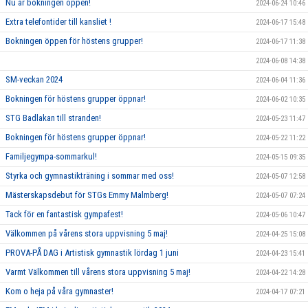
Nu är bokningen öppen!
2024-06-24 10:46
Extra telefontider till kansliet !
2024-06-17 15:48
Bokningen öppen för höstens grupper!
2024-06-17 11:38
2024-06-08 14:38
SM-veckan 2024
2024-06-04 11:36
Bokningen för höstens grupper öppnar!
2024-06-02 10:35
STG Badlakan till stranden!
2024-05-23 11:47
Bokningen för höstens grupper öppnar!
2024-05-22 11:22
Familjegympa-sommarkul!
2024-05-15 09:35
Styrka och gymnastikträning i sommar med oss!
2024-05-07 12:58
Mästerskapsdebut för STGs Emmy Malmberg!
2024-05-07 07:24
Tack för en fantastisk gympafest!
2024-05-06 10:47
Välkommen på vårens stora uppvisning 5 maj!
2024-04-25 15:08
PROVA-PÅ DAG i Artistisk gymnastik lördag 1 juni
2024-04-23 15:41
Varmt Välkommen till vårens stora uppvisning 5 maj!
2024-04-22 14:28
Kom o heja på våra gymnaster!
2024-04-17 07:21