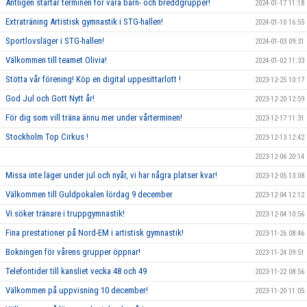
Äntligen startar terminen för våra barn- och breddgrupper!
2024-01-17 11:18
Extraträning Artistisk gymnastik i STG-hallen!
2024-01-10 16:55
Sportlovsläger i STG-hallen!
2024-01-03 09:31
Välkommen till teamet Olivia!
2024-01-02 11:33
Stötta vår förening! Köp en digital uppesittarlott !
2023-12-25 10:17
God Jul och Gott Nytt år!
2023-12-20 12:59
För dig som vill träna ännu mer under vårterminen!
2023-12-17 11:31
Stockholm Top Cirkus !
2023-12-13 12:42
2023-12-06 20:14
Missa inte läger under jul och nyår, vi har några platser kvar!
2023-12-05 13:08
Välkommen till Guldpokalen lördag 9 december
2023-12-04 12:12
Vi söker tränare i truppgymnastik!
2023-12-04 10:56
Fina prestationer på Nord-EM i artistisk gymnastik!
2023-11-26 08:46
Bokningen för vårens grupper öppnar!
2023-11-24 09:51
Telefontider till kansliet vecka 48 och 49
2023-11-22 08:56
Välkommen på uppvisning 10 december!
2023-11-20 11:05