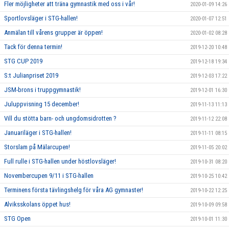
Fler möjligheter att träna gymnastik med oss i vår!
2020-01-09 14:26
Sportlovsläger i STG-hallen!
2020-01-07 12:51
Anmälan till vårens grupper är öppen!
2020-01-02 08:28
Tack för denna termin!
2019-12-20 10:48
STG CUP 2019
2019-12-18 19:34
S:t Julianpriset 2019
2019-12-03 17:22
JSM-brons i truppgymnastik!
2019-12-01 16:30
Juluppvisning 15 december!
2019-11-13 11:13
Vill du stötta barn- och ungdomsidrotten ?
2019-11-12 22:08
Januariläger i STG-hallen!
2019-11-11 08:15
Storslam på Mälarcupen!
2019-11-05 20:02
Full rulle i STG-hallen under höstlovsläger!
2019-10-31 08:20
Novembercupen 9/11 i STG-hallen
2019-10-25 10:42
Terminens första tävlingshelg för våra AG gymnaster!
2019-10-22 12:25
Alviksskolans öppet hus!
2019-10-09 09:58
STG Open
2019-10-01 11:30