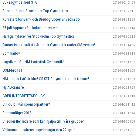
Vuxengympa med STG!
2018-08-21 21:53
Sponsorhuset-Stockholm Top Gymnastics
2018-08-16 22:11
Kursstart för Barn- och Breddgrupper är vecka 35!
2018-08-16 12:30
25 juli öppnar vårt bokningssystem!
2018-07-19 09:14
Härliga nyheter för Stockholm Top Gymnastics!
2018-07-15 20:12
Fantastiska resultat i Artistisk Gymnastik under SM-veckan!
2018-07-11 14:56
Sommarlov
2018-07-02 18:13
Lagsilver på JNM i Artistisk Gymnastik!
2018-07-02 18:07
USM-brons !
2018-06-04 16:25
NM- Lagen i AG är klar! GRATTIS gymnaster och tränare!
2018-05-28 12:09
Ny AG-tränare !
2018-05-20 19:58
GDPR-INTEGRITETSPOLICY
2018-05-15 13:18
Vill du bli vår sponsorpartner?
2018-04-23 11:12
Sommarläger 2018
2018-04-11 12:44
Vi söker fler ledare som kan hjälpa till i våra grupper !
2018-04-10 08:39
Välkomna till vårens uppvisningar den 22 april!
2018-03-27 15:31