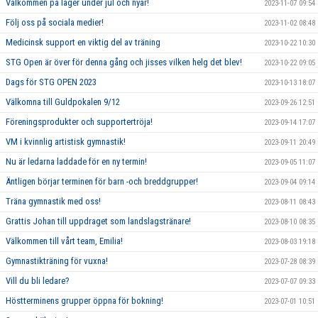
Välkommen på läger under jul och nyår!
2023-11-07 09:54
Följ oss på sociala medier!
2023-11-02 08:48
Medicinsk support en viktig del av träning
2023-10-22 10:30
STG Open är över för denna gång och jisses vilken helg det blev!
2023-10-22 09:05
Dags för STG OPEN 2023
2023-10-13 18:07
Välkomna till Guldpokalen 9/12
2023-09-26 12:51
Föreningsprodukter och supportertröja!
2023-09-14 17:07
VM i kvinnlig artistisk gymnastik!
2023-09-11 20:49
Nu är ledarna laddade för en ny termin!
2023-09-05 11:07
Äntligen börjar terminen för barn -och breddgrupper!
2023-09-04 09:14
Träna gymnastik med oss!
2023-08-11 08:43
Grattis Johan till uppdraget som landslagstränare!
2023-08-10 08:35
Välkommen till vårt team, Emilia!
2023-08-03 19:18
Gymnastikträning för vuxna!
2023-07-28 08:39
Vill du bli ledare?
2023-07-07 09:33
Höstterminens grupper öppna för bokning!
2023-07-01 10:51