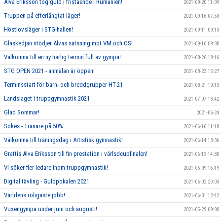
Alva Eriksson tog guld i fristående i Rumänien!
2021-09-20 11:09
Truppen på efterlängtat läger!
2021-09-16 07:53
Höstlovsläger i STG-hallen!
2021-09-11 09:13
Glaskedjan stödjer Alvas satsning mot VM och OS!
2021-09-10 09:30
Välkomna till en ny härlig termin full av gympa!
2021-08-26 18:16
STG OPEN 2021 - anmälan är öppen!
2021-08-23 15:27
Terminsstart för barn- och breddgrupper HT-21
2021-08-21 10:13
Landslaget i truppgymnastik 2021
2021-07-07 13:42
Glad Sommar!
2021-06-24
Sökes - Tränare på 50%
2021-06-16 11:18
Välkomna till träningsdag i Artistisk gymnastik!
2021-06-14 13:36
Grattis Alva Eriksson till fin prestation i värlsdcupfinalen!
2021-06-13 14:30
Vi söker fler ledare inom truppgymnastik!
2021-06-09 16:19
Digital tävling - Guldpokalen 2021
2021-06-02 20:03
Världens roligaste jobb!
2021-06-01 12:42
Vuxengympa under juni och augusti!
2021-05-29 09:00