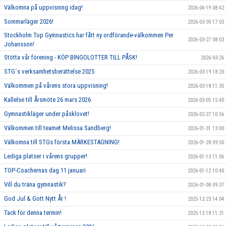
Välkomna på uppvisning idag!
2026-04-19 08:42
Sommarläger 2026!
2026-03-30 17:03
Stockholm Top Gymnastics har fått ny ordförande-välkommen Per
2026-03-27 08:03
Johansson!
Stötta vår förening - KÖP BINGOLOTTER TILL PÅSK!
2026-03-26
STG´s verksamhetsberättelse 2025
2026-03-19 18:20
Välkommen på vårens stora uppvisning!
2026-03-18 11:35
Kallelse till Årsmöte 26 mars 2026
2026-03-05 15:40
Gymnastikläger under påsklovet!
2026-02-27 10:56
Välkommen till teamet Melissa Sandberg!
2026-01-31 13:00
Välkomna till STGs första MÄRKESTAGNING!
2026-01-28 09:50
Lediga platser i vårens grupper!
2026-01-13 11:06
TOP-Coachernas dag 11 januari
2026-01-12 10:40
Vill du träna gymnastik?
2026-01-08 09:37
God Jul & Gott Nytt År !
2025-12-23 14:04
Tack för denna termin!
2025-12-18 11:21