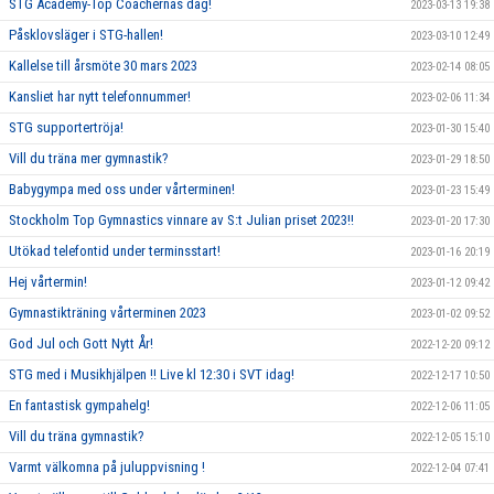
STG Academy-Top Coachernas dag!
2023-03-13 19:38
Påsklovsläger i STG-hallen!
2023-03-10 12:49
Kallelse till årsmöte 30 mars 2023
2023-02-14 08:05
Kansliet har nytt telefonnummer!
2023-02-06 11:34
STG supportertröja!
2023-01-30 15:40
Vill du träna mer gymnastik?
2023-01-29 18:50
Babygympa med oss under vårterminen!
2023-01-23 15:49
Stockholm Top Gymnastics vinnare av S:t Julian priset 2023!!
2023-01-20 17:30
Utökad telefontid under terminsstart!
2023-01-16 20:19
Hej vårtermin!
2023-01-12 09:42
Gymnastikträning vårterminen 2023
2023-01-02 09:52
God Jul och Gott Nytt År!
2022-12-20 09:12
STG med i Musikhjälpen !! Live kl 12:30 i SVT idag!
2022-12-17 10:50
En fantastisk gympahelg!
2022-12-06 11:05
Vill du träna gymnastik?
2022-12-05 15:10
Varmt välkomna på juluppvisning !
2022-12-04 07:41