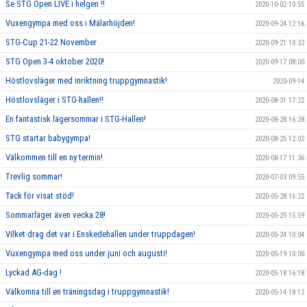
Se STG Open LIVE i helgen !!
2020-10-02 10:55
Vuxengympa med oss i Mälarhöjden!
2020-09-24 12:16
STG-Cup 21-22 November
2020-09-21 10:32
STG Open 3-4 oktober 2020!
2020-09-17 08:00
Höstlovsläger med inriktning truppgymnastik!
2020-09-14
Höstlovsläger i STG-hallen!!
2020-08-31 17:22
En fantastisk lägersommar i STG-Hallen!
2020-08-28 16:28
STG startar babygympa!
2020-08-25 12:02
Välkommen till en ny termin!
2020-08-17 11:36
Trevlig sommar!
2020-07-03 09:55
Tack för visat stöd!
2020-05-28 16:22
Sommarläger även vecka 28!
2020-05-25 15:59
Vilket drag det var i Enskedehallen under truppdagen!
2020-05-24 10:04
Vuxengympa med oss under juni och augusti!
2020-05-19 10:00
Lyckad AG-dag !
2020-05-18 16:18
Välkomna till en träningsdag i truppgymnastik!
2020-05-14 18:12