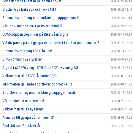
Fortsätt träna i väntan på sommarlovet!
2021-05-27 09:10
Grattis Alva Eriksson och lycka till !
2021-05-24 13:44
Sommarlovsträning med inriktning truppgymnastik!
2021-05-24 10:14
Våruppvisningen 2021 är tyvärr inställd!
2021-05-21 11:09
USM-truppen tog silver på Rikstvåan digital!
2021-05-17 09:19
Vill du passa på att gympa extra mycket i väntan på sommaren?
2021-04-20 10:48
Sommarlovsträning i STG-hallen!
2021-04-14 16:32
Vi välkomnar nya styrelsen
2021-03-31 07:59
Digital ta&#776;vling - STG-Cup 2021- Kvinnlig AG
2021-03-16 17:32
Välkommen till STG´S Årsmöte 30/3
2021-03-09 16:10
Information gällande sportlovet och vecka 10
2021-03-04 11:20
Sportlovsträning med inriktning truppgymnastik
2021-02-16 19:10
Vårterminen startar vecka 5
2021-01-25 11:56
Välkommen till en ny termin!
2021-01-20 15:04
Anmälan till gympa vårterminen -21
2021-01-04 12:28
God Jul och Gott Nytt År!
2020-12-22 10:53