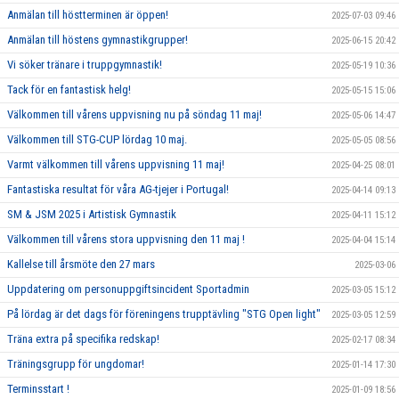
Anmälan till höstterminen är öppen!
2025-07-03 09:46
Anmälan till höstens gymnastikgrupper!
2025-06-15 20:42
Vi söker tränare i truppgymnastik!
2025-05-19 10:36
Tack för en fantastisk helg!
2025-05-15 15:06
Välkommen till vårens uppvisning nu på söndag 11 maj!
2025-05-06 14:47
Välkommen till STG-CUP lördag 10 maj.
2025-05-05 08:56
Varmt välkommen till vårens uppvisning 11 maj!
2025-04-25 08:01
Fantastiska resultat för våra AG-tjejer i Portugal!
2025-04-14 09:13
SM & JSM 2025 i Artistisk Gymnastik
2025-04-11 15:12
Välkommen till vårens stora uppvisning den 11 maj !
2025-04-04 15:14
Kallelse till årsmöte den 27 mars
2025-03-06
Uppdatering om personuppgiftsincident Sportadmin
2025-03-05 15:12
På lördag är det dags för föreningens trupptävling "STG Open light"
2025-03-05 12:59
Träna extra på specifika redskap!
2025-02-17 08:34
Träningsgrupp för ungdomar!
2025-01-14 17:30
Terminsstart !
2025-01-09 18:56