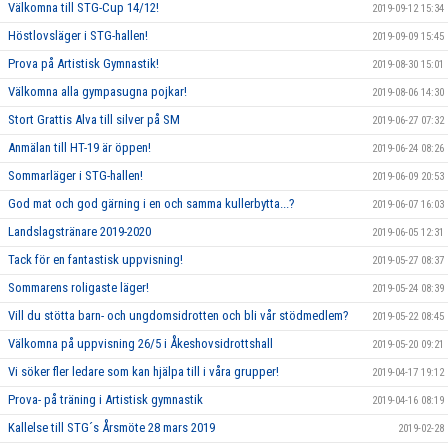
Välkomna till STG-Cup 14/12!
2019-09-12 15:34
Höstlovsläger i STG-hallen!
2019-09-09 15:45
Prova på Artistisk Gymnastik!
2019-08-30 15:01
Välkomna alla gympasugna pojkar!
2019-08-06 14:30
Stort Grattis Alva till silver på SM
2019-06-27 07:32
Anmälan till HT-19 är öppen!
2019-06-24 08:26
Sommarläger i STG-hallen!
2019-06-09 20:53
God mat och god gärning i en och samma kullerbytta...?
2019-06-07 16:03
Landslagstränare 2019-2020
2019-06-05 12:31
Tack för en fantastisk uppvisning!
2019-05-27 08:37
Sommarens roligaste läger!
2019-05-24 08:39
Vill du stötta barn- och ungdomsidrotten och bli vår stödmedlem?
2019-05-22 08:45
Välkomna på uppvisning 26/5 i Åkeshovsidrottshall
2019-05-20 09:21
Vi söker fler ledare som kan hjälpa till i våra grupper!
2019-04-17 19:12
Prova- på träning i Artistisk gymnastik
2019-04-16 08:19
Kallelse till STG´s Årsmöte 28 mars 2019
2019-02-28