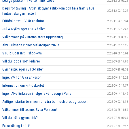
Lediga platser till vårterminen 2026
2025-12-08 09:26
Dags för tävling i Artistisk gymnastik- kom och heja fram STGs
2025-12-02 12:22
fantastiska gymnaster!
Fritidskortet – Vi är anslutna!
2025-11-24 10:34
Jul & Nyårsläger i STG-hallen!
2025-11-07 12:47
Välkommen på vinterns stora uppvisning!
2025-11-06 08:16
Alva Eriksson vinner Mälarcupen 2025!
2025-11-05 16:26
STG bjuder in till shop-kväll!
2025-10-01 16:04
Vill du jobba som ledare?
2025-09-30 17:00
Gymnastikläger i STG-hallen!
2025-09-21 09:32
Inget VM för Alva Eriksson
2025-09-18 16:22
Information om Fritidskortet
2025-09-17 17:37
Ingen Alva Eriksson i helgens världscup i Paris
2025-09-14 11:40
Äntligen startar terminen för våra barn-och breddgrupper!
2025-09-02 11:18
Välkommen till teamet Svea Persson!
2025-08-25 11:50
Vill du träna gymnastik?
2025-07-31 07:39
Extraträning i höst!
2025-07-30 13:47