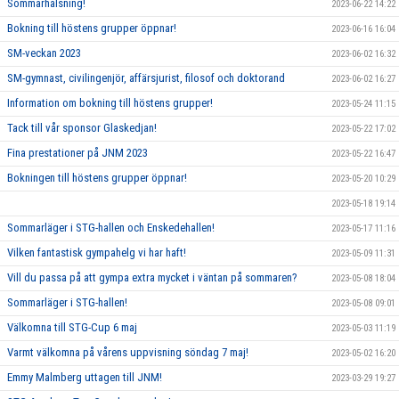
Sommarhälsning!
2023-06-22 14:22
Bokning till höstens grupper öppnar!
2023-06-16 16:04
SM-veckan 2023
2023-06-02 16:32
SM-gymnast, civilingenjör, affärsjurist, filosof och doktorand
2023-06-02 16:27
Information om bokning till höstens grupper!
2023-05-24 11:15
Tack till vår sponsor Glaskedjan!
2023-05-22 17:02
Fina prestationer på JNM 2023
2023-05-22 16:47
Bokningen till höstens grupper öppnar!
2023-05-20 10:29
2023-05-18 19:14
Sommarläger i STG-hallen och Enskedehallen!
2023-05-17 11:16
Vilken fantastisk gympahelg vi har haft!
2023-05-09 11:31
Vill du passa på att gympa extra mycket i väntan på sommaren?
2023-05-08 18:04
Sommarläger i STG-hallen!
2023-05-08 09:01
Välkomna till STG-Cup 6 maj
2023-05-03 11:19
Varmt välkomna på vårens uppvisning söndag 7 maj!
2023-05-02 16:20
Emmy Malmberg uttagen till JNM!
2023-03-29 19:27