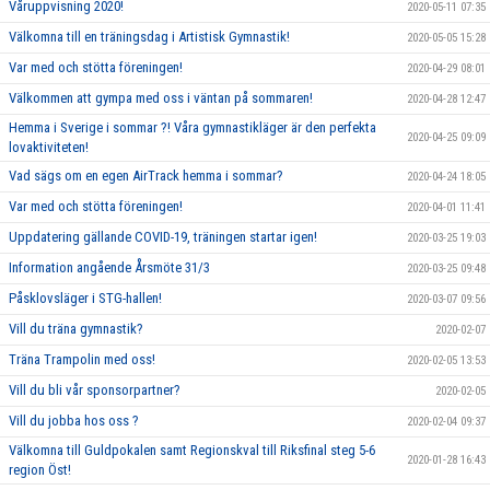
Våruppvisning 2020!
2020-05-11 07:35
Välkomna till en träningsdag i Artistisk Gymnastik!
2020-05-05 15:28
Var med och stötta föreningen!
2020-04-29 08:01
Välkommen att gympa med oss i väntan på sommaren!
2020-04-28 12:47
Hemma i Sverige i sommar ?! Våra gymnastikläger är den perfekta
2020-04-25 09:09
lovaktiviteten!
Vad sägs om en egen AirTrack hemma i sommar?
2020-04-24 18:05
Var med och stötta föreningen!
2020-04-01 11:41
Uppdatering gällande COVID-19, träningen startar igen!
2020-03-25 19:03
Information angående Årsmöte 31/3
2020-03-25 09:48
Påsklovsläger i STG-hallen!
2020-03-07 09:56
Vill du träna gymnastik?
2020-02-07
Träna Trampolin med oss!
2020-02-05 13:53
Vill du bli vår sponsorpartner?
2020-02-05
Vill du jobba hos oss ?
2020-02-04 09:37
Välkomna till Guldpokalen samt Regionskval till Riksfinal steg 5-6
2020-01-28 16:43
region Öst!