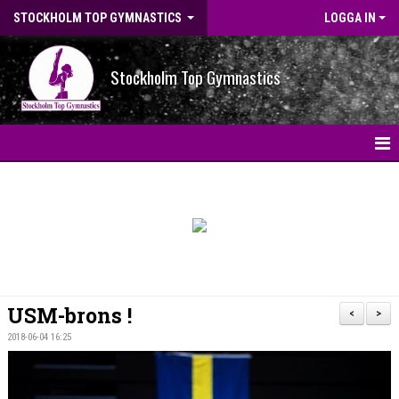
STOCKHOLM TOP GYMNASTICS
LOGGA IN
Stockholm Top Gymnastics
HEM
NYHETER
BILDGALLERI
NYHETSARKIV
USM-brons !
<
>
OM FÖRENINGEN
2018-06-04 16:25
STG-HALLEN