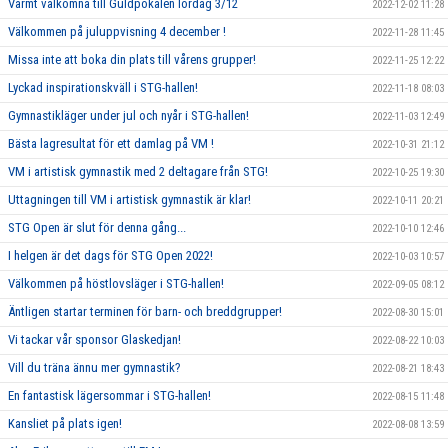
Varmt välkomna till Guldpokalen lördag 3/12
2022-12-02 11:28
Välkommen på juluppvisning 4 december !
2022-11-28 11:45
Missa inte att boka din plats till vårens grupper!
2022-11-25 12:22
Lyckad inspirationskväll i STG-hallen!
2022-11-18 08:03
Gymnastikläger under jul och nyår i STG-hallen!
2022-11-03 12:49
Bästa lagresultat för ett damlag på VM !
2022-10-31 21:12
VM i artistisk gymnastik med 2 deltagare från STG!
2022-10-25 19:30
Uttagningen till VM i artistisk gymnastik är klar!
2022-10-11 20:21
STG Open är slut för denna gång...
2022-10-10 12:46
I helgen är det dags för STG Open 2022!
2022-10-03 10:57
Välkommen på höstlovsläger i STG-hallen!
2022-09-05 08:12
Äntligen startar terminen för barn- och breddgrupper!
2022-08-30 15:01
Vi tackar vår sponsor Glaskedjan!
2022-08-22 10:03
Vill du träna ännu mer gymnastik?
2022-08-21 18:43
En fantastisk lägersommar i STG-hallen!
2022-08-15 11:48
Kansliet på plats igen!
2022-08-08 13:59