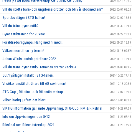
Passa på att boka extraträning! &#129336;&#129336;
2022-02-15 15:06
Vill du stötta barn- och ungdomsidrotten och bli vår stödmedlem?
2022-02-04 08:23
Sportlovsläger i STG-hallen!
2022-02-02 15:53
Vill du träna gymnastik?
2022-01-30 16:10
Gymnastikträning för vuxna!
2022-01-27 11:09
Föräldra-barngympa! Häng med ni med!!
2022-01-24 15:19
Välkommen till en ny termin!
2022-01-18 09:57
Johan Wikås landslagstränare 2022
2022-01-13 11:10
Vill du träna gymnastik? Terminen startar vecka 4
2022-01-08 09:45
Jul/nyårläger inställt i STG-hallen!
2021-12-22 17:43
Vi söker anställd tränare till AG-sektionen!
2021-12-13 20:58
STG Cup , Riksfinal och Riksmästerskap
2021-12-07 13:00
Vilken härlig julfest det blev!!
2021-12-06 08:00
VIKTIG information gällande Uppvisning, STG-Cup, RM & Riksfinal
2021-11-29 07:59
Info om Uppvisningen den 5/12
2021-11-24 07:43
Riksfinal och Riksmästerskap 2021
2021-11-23 17:20