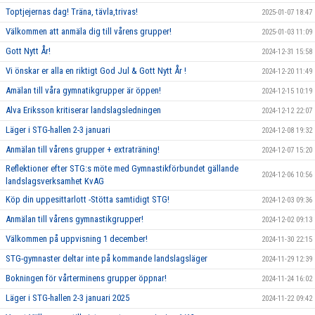
Toptjejernas dag! Träna, tävla,trivas!
2025-01-07 18:47
Välkommen att anmäla dig till vårens grupper!
2025-01-03 11:09
Gott Nytt År!
2024-12-31 15:58
Vi önskar er alla en riktigt God Jul & Gott Nytt År !
2024-12-20 11:49
Amälan till våra gymnatikgrupper är öppen!
2024-12-15 10:19
Alva Eriksson kritiserar landslagsledningen
2024-12-12 22:07
Läger i STG-hallen 2-3 januari
2024-12-08 19:32
Anmälan till vårens grupper + extraträning!
2024-12-07 15:20
Reflektioner efter STG:s möte med Gymnastikförbundet gällande
2024-12-06 10:56
landslagsverksamhet KvAG
Köp din uppesittarlott -Stötta samtidigt STG!
2024-12-03 09:36
Anmälan till vårens gymnastikgrupper!
2024-12-02 09:13
Välkommen på uppvisning 1 december!
2024-11-30 22:15
STG-gymnaster deltar inte på kommande landslagsläger
2024-11-29 12:39
Bokningen för vårterminens grupper öppnar!
2024-11-24 16:02
Läger i STG-hallen 2-3 januari 2025
2024-11-22 09:42