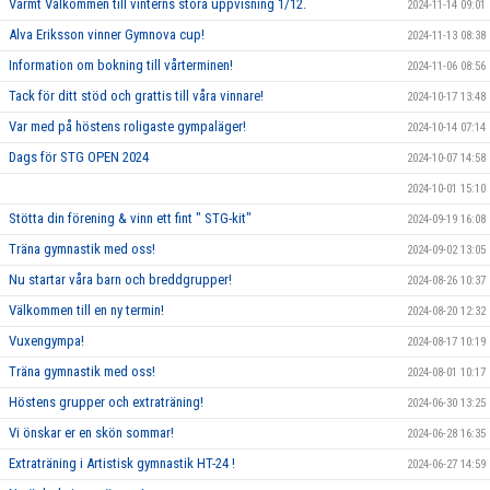
Varmt Välkommen till vinterns stora uppvisning 1/12.
2024-11-14 09:01
Alva Eriksson vinner Gymnova cup!
2024-11-13 08:38
Information om bokning till vårterminen!
2024-11-06 08:56
Tack för ditt stöd och grattis till våra vinnare!
2024-10-17 13:48
Var med på höstens roligaste gympaläger!
2024-10-14 07:14
Dags för STG OPEN 2024
2024-10-07 14:58
2024-10-01 15:10
Stötta din förening & vinn ett fint " STG-kit"
2024-09-19 16:08
Träna gymnastik med oss!
2024-09-02 13:05
Nu startar våra barn och breddgrupper!
2024-08-26 10:37
Välkommen till en ny termin!
2024-08-20 12:32
Vuxengympa!
2024-08-17 10:19
Träna gymnastik med oss!
2024-08-01 10:17
Höstens grupper och extraträning!
2024-06-30 13:25
Vi önskar er en skön sommar!
2024-06-28 16:35
Extraträning i Artistisk gymnastik HT-24 !
2024-06-27 14:59