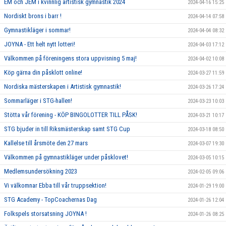
EM och JEM i kvinnlig artistisk gymnastik 2024
2024-04-16 15:25
Nordiskt brons i barr !
2024-04-14 07:58
Gymnastikläger i sommar!
2024-04-04 08:32
JOYNA - Ett helt nytt lotteri!
2024-04-03 17:12
Välkommen på föreningens stora uppvisning 5 maj!
2024-04-02 10:08
Köp gärna din påsklott online!
2024-03-27 11:59
Nordiska mästerskapen i Artistisk gymnastik!
2024-03-26 17:24
Sommarläger i STG-hallen!
2024-03-23 10:03
Stötta vår förening - KÖP BINGOLOTTER TILL PÅSK!
2024-03-21 10:17
STG bjuder in till Riksmästerskap samt STG Cup
2024-03-18 08:50
Kallelse till årsmöte den 27 mars
2024-03-07 19:30
Välkommen på gymnastikläger under påsklovet!
2024-03-05 10:15
Medlemsundersökning 2023
2024-02-05 09:06
Vi välkomnar Ebba till vår truppsektion!
2024-01-29 19:00
STG Academy - TopCoachernas Dag
2024-01-26 12:04
Folkspels storsatsning JOYNA !
2024-01-26 08:25