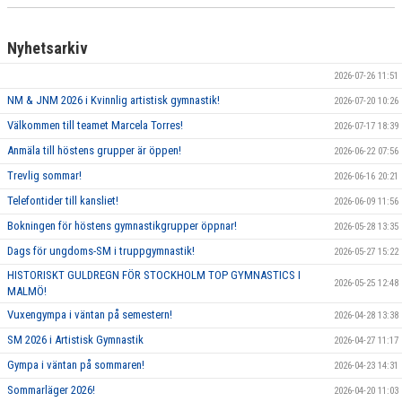
Nyhetsarkiv
2026-07-26 11:51
NM & JNM 2026 i Kvinnlig artistisk gymnastik!
2026-07-20 10:26
Välkommen till teamet Marcela Torres!
2026-07-17 18:39
Anmäla till höstens grupper är öppen!
2026-06-22 07:56
Trevlig sommar!
2026-06-16 20:21
Telefontider till kansliet!
2026-06-09 11:56
Bokningen för höstens gymnastikgrupper öppnar!
2026-05-28 13:35
Dags för ungdoms-SM i truppgymnastik!
2026-05-27 15:22
HISTORISKT GULDREGN FÖR STOCKHOLM TOP GYMNASTICS I
2026-05-25 12:48
MALMÖ!
Vuxengympa i väntan på semestern!
2026-04-28 13:38
SM 2026 i Artistisk Gymnastik
2026-04-27 11:17
Gympa i väntan på sommaren!
2026-04-23 14:31
Sommarläger 2026!
2026-04-20 11:03