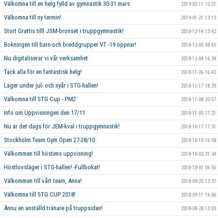
Välkomna till en helg fylld av gymnastik 30-31 mars
2019-02-11 10:21
Välkomna till ny termin!
2019-01-21 13:13
Stort Grattis tilll JSM-bronset i truppgymnastik!
2018-12-14 13:42
Bokningen till barn-och breddgrupper VT -19 öppnar!
2018-12-05 08:45
Nu digitaliserar vi vår verksamhet
2018-12-04 16:34
Tack alla för en fantastisk helg!
2018-11-26 16:42
Läger under jul- och nyår i STG-hallen!
2018-11-17 18:39
Välkomna till STG Cup - PM2
2018-11-08 20:57
Info om Uppvisningen den 17/11
2018-11-05 17:21
Nu är det dags för JEM-kval i truppgymnastik!
2018-10-17 17:31
Stockholm Team Gym Open 27-28/10
2018-10-10 16:58
Välkommen till höstens uppvisning!
2018-10-02 21:34
Höstlovsläger i STG-hallen! -Fullbokat!
2018-10-01 06:56
Välkommen till vårt team, Anna!
2018-09-25 13:37
Välkomna till STG CUP 2018!
2018-09-11 16:06
Ännu en anställd tränare på truppsidan!
2018-08-28 13:03