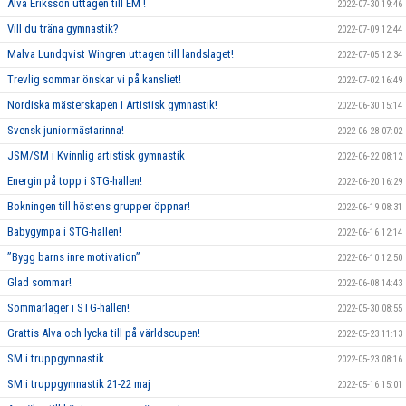
Alva Eriksson uttagen till EM !
2022-07-30 19:46
Vill du träna gymnastik?
2022-07-09 12:44
Malva Lundqvist Wingren uttagen till landslaget!
2022-07-05 12:34
Trevlig sommar önskar vi på kansliet!
2022-07-02 16:49
Nordiska mästerskapen i Artistisk gymnastik!
2022-06-30 15:14
Svensk juniormästarinna!
2022-06-28 07:02
JSM/SM i Kvinnlig artistisk gymnastik
2022-06-22 08:12
Energin på topp i STG-hallen!
2022-06-20 16:29
Bokningen till höstens grupper öppnar!
2022-06-19 08:31
Babygympa i STG-hallen!
2022-06-16 12:14
”Bygg barns inre motivation”
2022-06-10 12:50
Glad sommar!
2022-06-08 14:43
Sommarläger i STG-hallen!
2022-05-30 08:55
Grattis Alva och lycka till på världscupen!
2022-05-23 11:13
SM i truppgymnastik
2022-05-23 08:16
SM i truppgymnastik 21-22 maj
2022-05-16 15:01