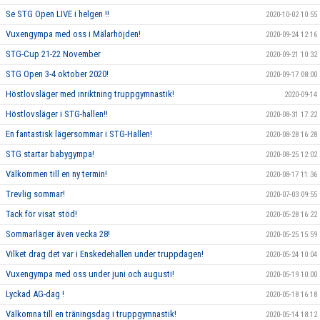
Se STG Open LIVE i helgen !!
2020-10-02 10:55
Vuxengympa med oss i Mälarhöjden!
2020-09-24 12:16
STG-Cup 21-22 November
2020-09-21 10:32
STG Open 3-4 oktober 2020!
2020-09-17 08:00
Höstlovsläger med inriktning truppgymnastik!
2020-09-14
Höstlovsläger i STG-hallen!!
2020-08-31 17:22
En fantastisk lägersommar i STG-Hallen!
2020-08-28 16:28
STG startar babygympa!
2020-08-25 12:02
Välkommen till en ny termin!
2020-08-17 11:36
Trevlig sommar!
2020-07-03 09:55
Tack för visat stöd!
2020-05-28 16:22
Sommarläger även vecka 28!
2020-05-25 15:59
Vilket drag det var i Enskedehallen under truppdagen!
2020-05-24 10:04
Vuxengympa med oss under juni och augusti!
2020-05-19 10:00
Lyckad AG-dag !
2020-05-18 16:18
Välkomna till en träningsdag i truppgymnastik!
2020-05-14 18:12