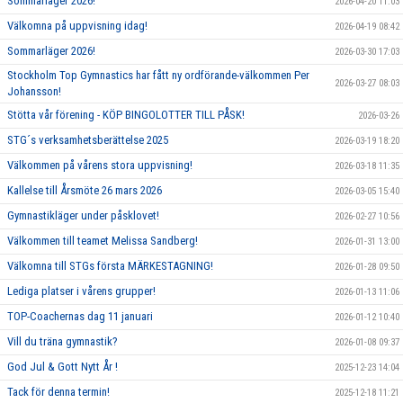
Sommarläger 2026!
2026-04-20 11:03
Välkomna på uppvisning idag!
2026-04-19 08:42
Sommarläger 2026!
2026-03-30 17:03
Stockholm Top Gymnastics har fått ny ordförande-välkommen Per
2026-03-27 08:03
Johansson!
Stötta vår förening - KÖP BINGOLOTTER TILL PÅSK!
2026-03-26
STG´s verksamhetsberättelse 2025
2026-03-19 18:20
Välkommen på vårens stora uppvisning!
2026-03-18 11:35
Kallelse till Årsmöte 26 mars 2026
2026-03-05 15:40
Gymnastikläger under påsklovet!
2026-02-27 10:56
Välkommen till teamet Melissa Sandberg!
2026-01-31 13:00
Välkomna till STGs första MÄRKESTAGNING!
2026-01-28 09:50
Lediga platser i vårens grupper!
2026-01-13 11:06
TOP-Coachernas dag 11 januari
2026-01-12 10:40
Vill du träna gymnastik?
2026-01-08 09:37
God Jul & Gott Nytt År !
2025-12-23 14:04
Tack för denna termin!
2025-12-18 11:21