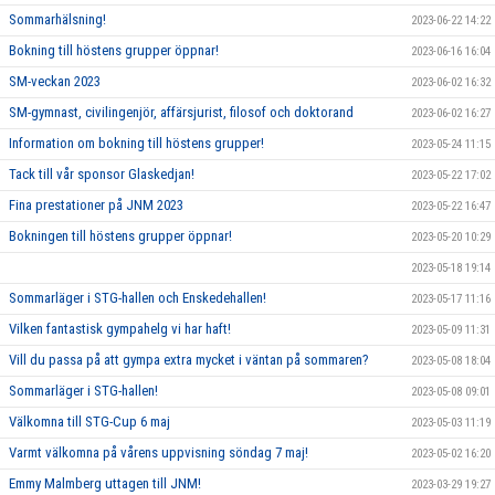
Sommarhälsning!
2023-06-22 14:22
Bokning till höstens grupper öppnar!
2023-06-16 16:04
SM-veckan 2023
2023-06-02 16:32
SM-gymnast, civilingenjör, affärsjurist, filosof och doktorand
2023-06-02 16:27
Information om bokning till höstens grupper!
2023-05-24 11:15
Tack till vår sponsor Glaskedjan!
2023-05-22 17:02
Fina prestationer på JNM 2023
2023-05-22 16:47
Bokningen till höstens grupper öppnar!
2023-05-20 10:29
2023-05-18 19:14
Sommarläger i STG-hallen och Enskedehallen!
2023-05-17 11:16
Vilken fantastisk gympahelg vi har haft!
2023-05-09 11:31
Vill du passa på att gympa extra mycket i väntan på sommaren?
2023-05-08 18:04
Sommarläger i STG-hallen!
2023-05-08 09:01
Välkomna till STG-Cup 6 maj
2023-05-03 11:19
Varmt välkomna på vårens uppvisning söndag 7 maj!
2023-05-02 16:20
Emmy Malmberg uttagen till JNM!
2023-03-29 19:27