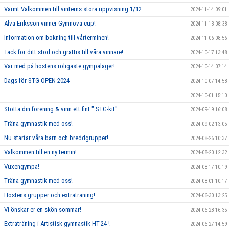
Varmt Välkommen till vinterns stora uppvisning 1/12.
2024-11-14 09:01
Alva Eriksson vinner Gymnova cup!
2024-11-13 08:38
Information om bokning till vårterminen!
2024-11-06 08:56
Tack för ditt stöd och grattis till våra vinnare!
2024-10-17 13:48
Var med på höstens roligaste gympaläger!
2024-10-14 07:14
Dags för STG OPEN 2024
2024-10-07 14:58
2024-10-01 15:10
Stötta din förening & vinn ett fint " STG-kit"
2024-09-19 16:08
Träna gymnastik med oss!
2024-09-02 13:05
Nu startar våra barn och breddgrupper!
2024-08-26 10:37
Välkommen till en ny termin!
2024-08-20 12:32
Vuxengympa!
2024-08-17 10:19
Träna gymnastik med oss!
2024-08-01 10:17
Höstens grupper och extraträning!
2024-06-30 13:25
Vi önskar er en skön sommar!
2024-06-28 16:35
Extraträning i Artistisk gymnastik HT-24 !
2024-06-27 14:59