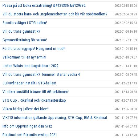
Passa på att boka extraträning! &#129336;&#129336;
2022-02-15 15:06
Vill du stötta barn- och ungdomsidrotten och bli vår stödmedlem?
2022-02-04 08:23
Sportlovsläger i STG-hallen!
2022-02-02 15:53
Vill du träna gymnastik?
2022-01-30 16:10
Gymnastikträning för vuxna!
2022-01-27 11:09
Föräldra-barngympa! Häng med ni med!!
2022-01-24 15:19
Välkommen till en ny termin!
2022-01-18 09:57
Johan Wikås landslagstränare 2022
2022-01-13 11:10
Vill du träna gymnastik? Terminen startar vecka 4
2022-01-08 09:45
Jul/nyårläger inställt i STG-hallen!
2021-12-22 17:43
Vi söker anställd tränare till AG-sektionen!
2021-12-13 20:58
STG Cup , Riksfinal och Riksmästerskap
2021-12-07 13:00
Vilken härlig julfest det blev!!
2021-12-06 08:00
VIKTIG information gällande Uppvisning, STG-Cup, RM & Riksfinal
2021-11-29 07:59
Info om Uppvisningen den 5/12
2021-11-24 07:43
Riksfinal och Riksmästerskap 2021
2021-11-23 17:20