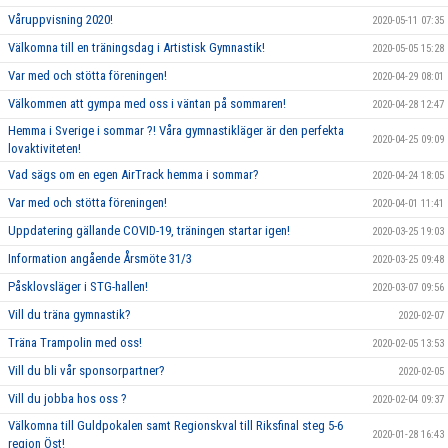
Våruppvisning 2020!
2020-05-11 07:35
Välkomna till en träningsdag i Artistisk Gymnastik!
2020-05-05 15:28
Var med och stötta föreningen!
2020-04-29 08:01
Välkommen att gympa med oss i väntan på sommaren!
2020-04-28 12:47
Hemma i Sverige i sommar ?! Våra gymnastikläger är den perfekta
2020-04-25 09:09
lovaktiviteten!
Vad sägs om en egen AirTrack hemma i sommar?
2020-04-24 18:05
Var med och stötta föreningen!
2020-04-01 11:41
Uppdatering gällande COVID-19, träningen startar igen!
2020-03-25 19:03
Information angående Årsmöte 31/3
2020-03-25 09:48
Påsklovsläger i STG-hallen!
2020-03-07 09:56
Vill du träna gymnastik?
2020-02-07
Träna Trampolin med oss!
2020-02-05 13:53
Vill du bli vår sponsorpartner?
2020-02-05
Vill du jobba hos oss ?
2020-02-04 09:37
Välkomna till Guldpokalen samt Regionskval till Riksfinal steg 5-6
2020-01-28 16:43
region Öst!