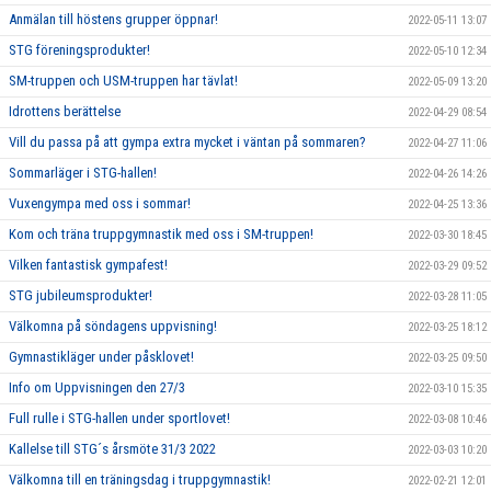
Anmälan till höstens grupper öppnar!
2022-05-11 13:07
STG föreningsprodukter!
2022-05-10 12:34
SM-truppen och USM-truppen har tävlat!
2022-05-09 13:20
Idrottens berättelse
2022-04-29 08:54
Vill du passa på att gympa extra mycket i väntan på sommaren?
2022-04-27 11:06
Sommarläger i STG-hallen!
2022-04-26 14:26
Vuxengympa med oss i sommar!
2022-04-25 13:36
Kom och träna truppgymnastik med oss i SM-truppen!
2022-03-30 18:45
Vilken fantastisk gympafest!
2022-03-29 09:52
STG jubileumsprodukter!
2022-03-28 11:05
Välkomna på söndagens uppvisning!
2022-03-25 18:12
Gymnastikläger under påsklovet!
2022-03-25 09:50
Info om Uppvisningen den 27/3
2022-03-10 15:35
Full rulle i STG-hallen under sportlovet!
2022-03-08 10:46
Kallelse till STG´s årsmöte 31/3 2022
2022-03-03 10:20
Välkomna till en träningsdag i truppgymnastik!
2022-02-21 12:01