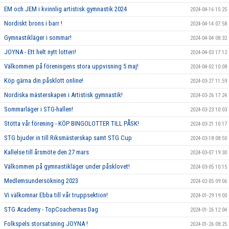
EM och JEM i kvinnlig artistisk gymnastik 2024
2024-04-16 15:25
Nordiskt brons i barr !
2024-04-14 07:58
Gymnastikläger i sommar!
2024-04-04 08:32
JOYNA - Ett helt nytt lotteri!
2024-04-03 17:12
Välkommen på föreningens stora uppvisning 5 maj!
2024-04-02 10:08
Köp gärna din påsklott online!
2024-03-27 11:59
Nordiska mästerskapen i Artistisk gymnastik!
2024-03-26 17:24
Sommarläger i STG-hallen!
2024-03-23 10:03
Stötta vår förening - KÖP BINGOLOTTER TILL PÅSK!
2024-03-21 10:17
STG bjuder in till Riksmästerskap samt STG Cup
2024-03-18 08:50
Kallelse till årsmöte den 27 mars
2024-03-07 19:30
Välkommen på gymnastikläger under påsklovet!
2024-03-05 10:15
Medlemsundersökning 2023
2024-02-05 09:06
Vi välkomnar Ebba till vår truppsektion!
2024-01-29 19:00
STG Academy - TopCoachernas Dag
2024-01-26 12:04
Folkspels storsatsning JOYNA !
2024-01-26 08:25