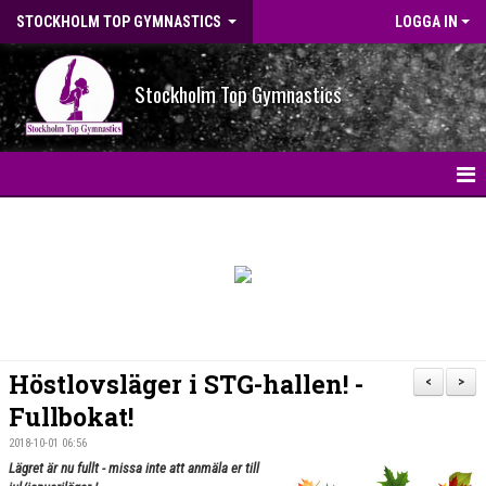
STOCKHOLM TOP GYMNASTICS
LOGGA IN
Stockholm Top Gymnastics
HEM
NYHETER
BILDGALLERI
NYHETSARKIV
Höstlovsläger i STG-hallen! -
<
>
OM FÖRENINGEN
Fullbokat!
2018-10-01 06:56
STG-HALLEN
Lägret är nu fullt - missa inte att anmäla er till