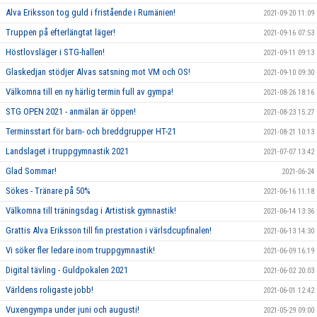
Alva Eriksson tog guld i fristående i Rumänien!
2021-09-20 11:09
Truppen på efterlängtat läger!
2021-09-16 07:53
Höstlovsläger i STG-hallen!
2021-09-11 09:13
Glaskedjan stödjer Alvas satsning mot VM och OS!
2021-09-10 09:30
Välkomna till en ny härlig termin full av gympa!
2021-08-26 18:16
STG OPEN 2021 - anmälan är öppen!
2021-08-23 15:27
Terminsstart för barn- och breddgrupper HT-21
2021-08-21 10:13
Landslaget i truppgymnastik 2021
2021-07-07 13:42
Glad Sommar!
2021-06-24
Sökes - Tränare på 50%
2021-06-16 11:18
Välkomna till träningsdag i Artistisk gymnastik!
2021-06-14 13:36
Grattis Alva Eriksson till fin prestation i värlsdcupfinalen!
2021-06-13 14:30
Vi söker fler ledare inom truppgymnastik!
2021-06-09 16:19
Digital tävling - Guldpokalen 2021
2021-06-02 20:03
Världens roligaste jobb!
2021-06-01 12:42
Vuxengympa under juni och augusti!
2021-05-29 09:00