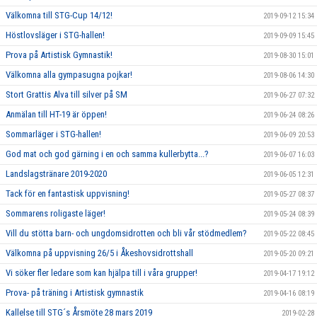
Välkomna till STG-Cup 14/12!
2019-09-12 15:34
Höstlovsläger i STG-hallen!
2019-09-09 15:45
Prova på Artistisk Gymnastik!
2019-08-30 15:01
Välkomna alla gympasugna pojkar!
2019-08-06 14:30
Stort Grattis Alva till silver på SM
2019-06-27 07:32
Anmälan till HT-19 är öppen!
2019-06-24 08:26
Sommarläger i STG-hallen!
2019-06-09 20:53
God mat och god gärning i en och samma kullerbytta...?
2019-06-07 16:03
Landslagstränare 2019-2020
2019-06-05 12:31
Tack för en fantastisk uppvisning!
2019-05-27 08:37
Sommarens roligaste läger!
2019-05-24 08:39
Vill du stötta barn- och ungdomsidrotten och bli vår stödmedlem?
2019-05-22 08:45
Välkomna på uppvisning 26/5 i Åkeshovsidrottshall
2019-05-20 09:21
Vi söker fler ledare som kan hjälpa till i våra grupper!
2019-04-17 19:12
Prova- på träning i Artistisk gymnastik
2019-04-16 08:19
Kallelse till STG´s Årsmöte 28 mars 2019
2019-02-28