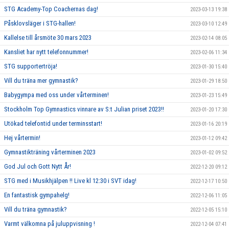
STG Academy-Top Coachernas dag!
2023-03-13 19:38
Påsklovsläger i STG-hallen!
2023-03-10 12:49
Kallelse till årsmöte 30 mars 2023
2023-02-14 08:05
Kansliet har nytt telefonnummer!
2023-02-06 11:34
STG supportertröja!
2023-01-30 15:40
Vill du träna mer gymnastik?
2023-01-29 18:50
Babygympa med oss under vårterminen!
2023-01-23 15:49
Stockholm Top Gymnastics vinnare av S:t Julian priset 2023!!
2023-01-20 17:30
Utökad telefontid under terminsstart!
2023-01-16 20:19
Hej vårtermin!
2023-01-12 09:42
Gymnastikträning vårterminen 2023
2023-01-02 09:52
God Jul och Gott Nytt År!
2022-12-20 09:12
STG med i Musikhjälpen !! Live kl 12:30 i SVT idag!
2022-12-17 10:50
En fantastisk gympahelg!
2022-12-06 11:05
Vill du träna gymnastik?
2022-12-05 15:10
Varmt välkomna på juluppvisning !
2022-12-04 07:41