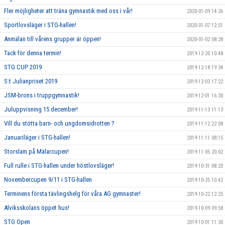
Fler möjligheter att träna gymnastik med oss i vår!
2020-01-09 14:26
Sportlovsläger i STG-hallen!
2020-01-07 12:51
Anmälan till vårens grupper är öppen!
2020-01-02 08:28
Tack för denna termin!
2019-12-20 10:48
STG CUP 2019
2019-12-18 19:34
S:t Julianpriset 2019
2019-12-03 17:22
JSM-brons i truppgymnastik!
2019-12-01 16:30
Juluppvisning 15 december!
2019-11-13 11:13
Vill du stötta barn- och ungdomsidrotten ?
2019-11-12 22:08
Januariläger i STG-hallen!
2019-11-11 08:15
Storslam på Mälarcupen!
2019-11-05 20:02
Full rulle i STG-hallen under höstlovsläger!
2019-10-31 08:20
Novembercupen 9/11 i STG-hallen
2019-10-25 10:42
Terminens första tävlingshelg för våra AG gymnaster!
2019-10-22 12:25
Alviksskolans öppet hus!
2019-10-09 09:58
STG Open
2019-10-01 11:30