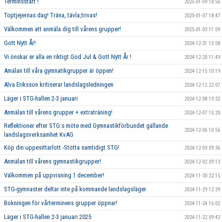
Terminsstart !
2025-01-09 18:56
Toptjejernas dag! Träna, tävla,trivas!
2025-01-07 18:47
Välkommen att anmäla dig till vårens grupper!
2025-01-03 11:09
Gott Nytt År!
2024-12-31 15:58
Vi önskar er alla en riktigt God Jul & Gott Nytt År !
2024-12-20 11:49
Amälan till våra gymnatikgrupper är öppen!
2024-12-15 10:19
Alva Eriksson kritiserar landslagsledningen
2024-12-12 22:07
Läger i STG-hallen 2-3 januari
2024-12-08 19:32
Anmälan till vårens grupper + extraträning!
2024-12-07 15:20
Reflektioner efter STG:s möte med Gymnastikförbundet gällande
2024-12-06 10:56
landslagsverksamhet KvAG
Köp din uppesittarlott -Stötta samtidigt STG!
2024-12-03 09:36
Anmälan till vårens gymnastikgrupper!
2024-12-02 09:13
Välkommen på uppvisning 1 december!
2024-11-30 22:15
STG-gymnaster deltar inte på kommande landslagsläger
2024-11-29 12:39
Bokningen för vårterminens grupper öppnar!
2024-11-24 16:02
Läger i STG-hallen 2-3 januari 2025
2024-11-22 09:42