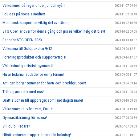
Välkommen på läger under jul och nyår!
2023-11-07 09:54
Följ oss på sociala medier!
2023-11-02 08:48
Medicinsk support en viktig del av träning
2023-10-22 10:30
STG Open är över för denna gång och jisses vilken helg det blev!
2023-10-22 09:05
Dags för STG OPEN 2023
2023-10-13 18:07
Välkomna till Guldpokalen 9/12
2023-09-26 12:51
Föreningsprodukter och supportertröja!
2023-09-14 17:07
VM i kvinnlig artistisk gymnastik!
2023-09-11 20:49
Nu är ledarna laddade för en ny termin!
2023-09-05 11:07
Äntligen börjar terminen för barn -och breddgrupper!
2023-09-04 09:14
Träna gymnastik med oss!
2023-08-11 08:43
Grattis Johan till uppdraget som landslagstränare!
2023-08-10 08:35
Välkommen till vårt team, Emilia!
2023-08-03 19:18
Gymnastikträning för vuxna!
2023-07-28 08:39
Vill du bli ledare?
2023-07-07 09:33
Höstterminens grupper öppna för bokning!
2023-07-01 10:51