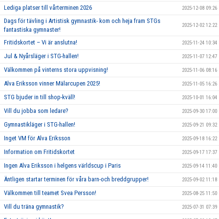
Lediga platser till vårterminen 2026
2025-12-08 09:26
Dags för tävling i Artistisk gymnastik- kom och heja fram STGs
2025-12-02 12:22
fantastiska gymnaster!
Fritidskortet – Vi är anslutna!
2025-11-24 10:34
Jul & Nyårsläger i STG-hallen!
2025-11-07 12:47
Välkommen på vinterns stora uppvisning!
2025-11-06 08:16
Alva Eriksson vinner Mälarcupen 2025!
2025-11-05 16:26
STG bjuder in till shop-kväll!
2025-10-01 16:04
Vill du jobba som ledare?
2025-09-30 17:00
Gymnastikläger i STG-hallen!
2025-09-21 09:32
Inget VM för Alva Eriksson
2025-09-18 16:22
Information om Fritidskortet
2025-09-17 17:37
Ingen Alva Eriksson i helgens världscup i Paris
2025-09-14 11:40
Äntligen startar terminen för våra barn-och breddgrupper!
2025-09-02 11:18
Välkommen till teamet Svea Persson!
2025-08-25 11:50
Vill du träna gymnastik?
2025-07-31 07:39