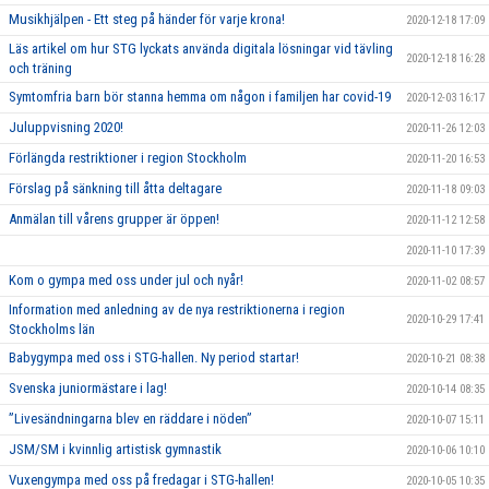
Musikhjälpen - Ett steg på händer för varje krona!
2020-12-18 17:09
Läs artikel om hur STG lyckats använda digitala lösningar vid tävling
2020-12-18 16:28
och träning
Symtomfria barn bör stanna hemma om någon i familjen har covid-19
2020-12-03 16:17
Juluppvisning 2020!
2020-11-26 12:03
Förlängda restriktioner i region Stockholm
2020-11-20 16:53
Förslag på sänkning till åtta deltagare
2020-11-18 09:03
Anmälan till vårens grupper är öppen!
2020-11-12 12:58
2020-11-10 17:39
Kom o gympa med oss under jul och nyår!
2020-11-02 08:57
Information med anledning av de nya restriktionerna i region
2020-10-29 17:41
Stockholms län
Babygympa med oss i STG-hallen. Ny period startar!
2020-10-21 08:38
Svenska juniormästare i lag!
2020-10-14 08:35
”Livesändningarna blev en räddare i nöden”
2020-10-07 15:11
JSM/SM i kvinnlig artistisk gymnastik
2020-10-06 10:10
Vuxengympa med oss på fredagar i STG-hallen!
2020-10-05 10:35