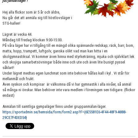
jul/januariläger !
VÄRDEGRUND
Hej alla flickor som är 5 år och äldre,
Nu går det att anmäla sig till höstlovsläger i
FÖRENINGSPRODUKTER
STG-hallen!
KONTAKT
Lägret är vecka 44.
Måndag till fredag klockan 9:00-15:00.
På våra läger har vi tillgång till en mängd olika spännande redskap; räck, barr, bom,
MÄRKESTAGNING
matta, hopp, trampett, luftgolv, ganska olikt vad man kan hitta i en
skolgymnastiksal. Vi kommer även hinna med styrketräning, mjuka och självklart lek
och skojiga samarbetsövningar både inne och ute och även lite busigt pyssel
såklart!
Under lägret medtas egen lunchmat som inte behöver hållas kall i kyl . Vi står för
mellanmål och frukt.
Även syskon och kompisar är välkomna då vi har gymnastik i alla nivåer, så anmäl
så många ni önskar. Man behöver inte vara medlem i föreningen sen tidigare. (flickor
endast)
Anmälan till samtliga gympaläger finns under gruppanmälan-läger.
https://sportadmin.se/hemsida/form/form2.asp?F={6E5581E6-4F44-48F9-A888-
29CE7F4DED54}