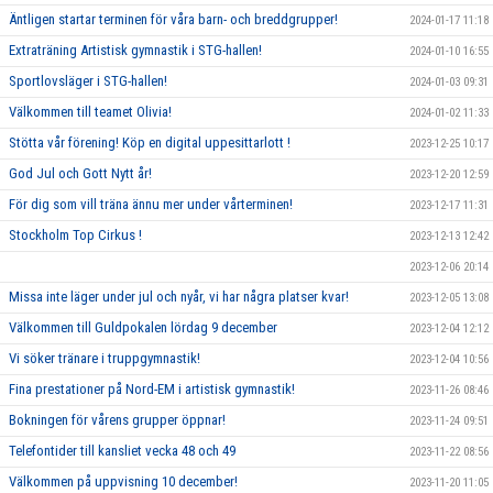
Äntligen startar terminen för våra barn- och breddgrupper!
2024-01-17 11:18
Extraträning Artistisk gymnastik i STG-hallen!
2024-01-10 16:55
Sportlovsläger i STG-hallen!
2024-01-03 09:31
Välkommen till teamet Olivia!
2024-01-02 11:33
Stötta vår förening! Köp en digital uppesittarlott !
2023-12-25 10:17
God Jul och Gott Nytt år!
2023-12-20 12:59
För dig som vill träna ännu mer under vårterminen!
2023-12-17 11:31
Stockholm Top Cirkus !
2023-12-13 12:42
2023-12-06 20:14
Missa inte läger under jul och nyår, vi har några platser kvar!
2023-12-05 13:08
Välkommen till Guldpokalen lördag 9 december
2023-12-04 12:12
Vi söker tränare i truppgymnastik!
2023-12-04 10:56
Fina prestationer på Nord-EM i artistisk gymnastik!
2023-11-26 08:46
Bokningen för vårens grupper öppnar!
2023-11-24 09:51
Telefontider till kansliet vecka 48 och 49
2023-11-22 08:56
Välkommen på uppvisning 10 december!
2023-11-20 11:05