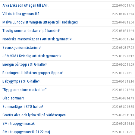
Alva Eriksson uttagen till EM !
2022-07-30 19:46
Vill du träna gymnastik?
2022-07-09 12:44
Malva Lundqvist Wingren uttagen till landslaget!
2022-07-05 12:34
Trevlig sommar önskar vi på kansliet!
2022-07-02 16:49
Nordiska mästerskapen i Artistisk gymnastik!
2022-06-30 15:14
Svensk juniormästarinna!
2022-06-28 07:02
JSM/SM i Kvinnlig artistisk gymnastik
2022-06-22 08:12
Energin på topp i STG-hallen!
2022-06-20 16:29
Bokningen till höstens grupper öppnar!
2022-06-19 08:31
Babygympa i STG-hallen!
2022-06-16 12:14
”Bygg barns inre motivation”
2022-06-10 12:50
Glad sommar!
2022-06-08 14:43
Sommarläger i STG-hallen!
2022-05-30 08:55
Grattis Alva och lycka till på världscupen!
2022-05-23 11:13
SM i truppgymnastik
2022-05-23 08:16
SM i truppgymnastik 21-22 maj
2022-05-16 15:01