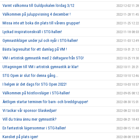
Varmt välkomna till Guldpokalen lördag 3/12
2022-12-02 11:28
Välkommen på juluppvisning 4 december !
2022-11-28 11:45
Missa inte att boka din plats till vårens grupper!
2022-11-25 12:22
Lyckad inspirationskväll i STG-hallen!
2022-11-18 08:03
Gymnastikläger under jul och nyår i STG-hallen!
2022-11-03 12:49
Bästa lagresultat för ett damlag på VM !
2022-10-31 21:12
VM i artistisk gymnastik med 2 deltagare från STG!
2022-10-25 19:30
Uttagningen till VM i artistisk gymnastik är klar!
2022-10-11 20:21
STG Open är slut för denna gång...
2022-10-10 12:46
I helgen är det dags för STG Open 2022!
2022-10-03 10:57
Välkommen på höstlovsläger i STG-hallen!
2022-09-05 08:12
Äntligen startar terminen för barn- och breddgrupper!
2022-08-30 15:01
Vi tackar vår sponsor Glaskedjan!
2022-08-22 10:03
Vill du träna ännu mer gymnastik?
2022-08-21 18:43
En fantastisk lägersommar i STG-hallen!
2022-08-15 11:48
Kansliet på plats igen!
2022-08-08 13:59