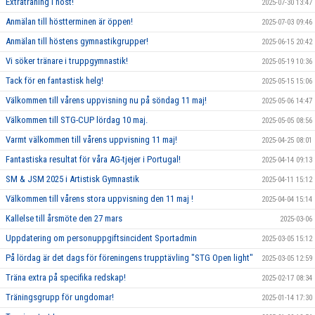
Extraträning i höst!
2025-07-30 13:47
Anmälan till höstterminen är öppen!
2025-07-03 09:46
Anmälan till höstens gymnastikgrupper!
2025-06-15 20:42
Vi söker tränare i truppgymnastik!
2025-05-19 10:36
Tack för en fantastisk helg!
2025-05-15 15:06
Välkommen till vårens uppvisning nu på söndag 11 maj!
2025-05-06 14:47
Välkommen till STG-CUP lördag 10 maj.
2025-05-05 08:56
Varmt välkommen till vårens uppvisning 11 maj!
2025-04-25 08:01
Fantastiska resultat för våra AG-tjejer i Portugal!
2025-04-14 09:13
SM & JSM 2025 i Artistisk Gymnastik
2025-04-11 15:12
Välkommen till vårens stora uppvisning den 11 maj !
2025-04-04 15:14
Kallelse till årsmöte den 27 mars
2025-03-06
Uppdatering om personuppgiftsincident Sportadmin
2025-03-05 15:12
På lördag är det dags för föreningens trupptävling "STG Open light"
2025-03-05 12:59
Träna extra på specifika redskap!
2025-02-17 08:34
Träningsgrupp för ungdomar!
2025-01-14 17:30