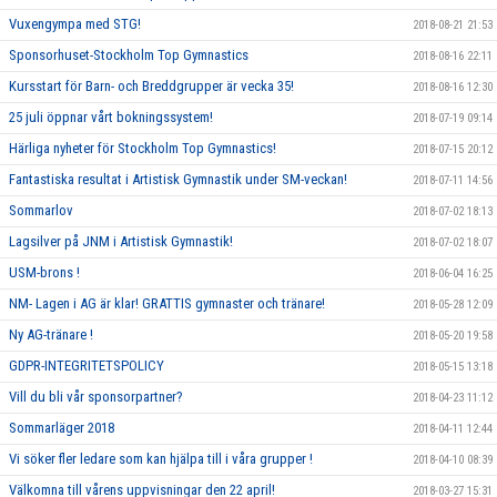
Vuxengympa med STG!
2018-08-21 21:53
Sponsorhuset-Stockholm Top Gymnastics
2018-08-16 22:11
Kursstart för Barn- och Breddgrupper är vecka 35!
2018-08-16 12:30
25 juli öppnar vårt bokningssystem!
2018-07-19 09:14
Härliga nyheter för Stockholm Top Gymnastics!
2018-07-15 20:12
Fantastiska resultat i Artistisk Gymnastik under SM-veckan!
2018-07-11 14:56
Sommarlov
2018-07-02 18:13
Lagsilver på JNM i Artistisk Gymnastik!
2018-07-02 18:07
USM-brons !
2018-06-04 16:25
NM- Lagen i AG är klar! GRATTIS gymnaster och tränare!
2018-05-28 12:09
Ny AG-tränare !
2018-05-20 19:58
GDPR-INTEGRITETSPOLICY
2018-05-15 13:18
Vill du bli vår sponsorpartner?
2018-04-23 11:12
Sommarläger 2018
2018-04-11 12:44
Vi söker fler ledare som kan hjälpa till i våra grupper !
2018-04-10 08:39
Välkomna till vårens uppvisningar den 22 april!
2018-03-27 15:31