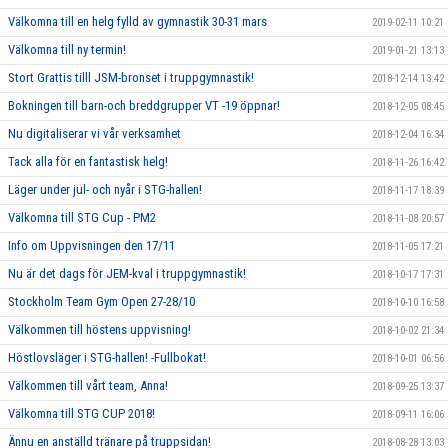
Välkomna till en helg fylld av gymnastik 30-31 mars
2019-02-11 10:21
Välkomna till ny termin!
2019-01-21 13:13
Stort Grattis tilll JSM-bronset i truppgymnastik!
2018-12-14 13:42
Bokningen till barn-och breddgrupper VT -19 öppnar!
2018-12-05 08:45
Nu digitaliserar vi vår verksamhet
2018-12-04 16:34
Tack alla för en fantastisk helg!
2018-11-26 16:42
Läger under jul- och nyår i STG-hallen!
2018-11-17 18:39
Välkomna till STG Cup - PM2
2018-11-08 20:57
Info om Uppvisningen den 17/11
2018-11-05 17:21
Nu är det dags för JEM-kval i truppgymnastik!
2018-10-17 17:31
Stockholm Team Gym Open 27-28/10
2018-10-10 16:58
Välkommen till höstens uppvisning!
2018-10-02 21:34
Höstlovsläger i STG-hallen! -Fullbokat!
2018-10-01 06:56
Välkommen till vårt team, Anna!
2018-09-25 13:37
Välkomna till STG CUP 2018!
2018-09-11 16:06
Ännu en anställd tränare på truppsidan!
2018-08-28 13:03