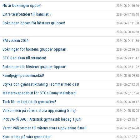
Nu är bokningen öppen!
2024-06-24 10:46
Extra telefontider till kansliet !
2024-06-17 15:48
Bokningen öppen för höstens grupper!
2024-06-17 11:38
2024-06-08 14:38
SM-veckan 2024
2024-06-04 11:36
Bokningen för höstens grupper öppnar!
2024-06-02 10:35
STG Badlakan till stranden!
2024-05-23 11:47
Bokningen för höstens grupper öppnar!
2024-05-22 11:22
Familjegympa-sommarkul!
2024-05-15 09:35
Styrka och gymnastikträning i sommar med oss!
2024-05-07 12:58
Mästerskapsdebut för STGs Emmy Malmberg!
2024-05-07 07:24
Tack för en fantastisk gympafest!
2024-05-06 10:47
Välkommen på vårens stora uppvisning 5 maj!
2024-04-25 15:08
PROVA-PÅ DAG i Artistisk gymnastik lördag 1 juni
2024-04-23 15:41
Varmt Välkommen till vårens stora uppvisning 5 maj!
2024-04-22 14:28
Kom o heja på våra gymnaster!
2024-04-17 07:21