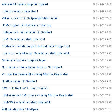
Anmälan till vårens grupper öppnar!
2021-11-16 13:43
Juluppvisning 5 december !
2021-11-10 08:35
Vilken succé för STGs tjejer på Mälarcupen!
2021-11-07 17:40
USM-truppen på Rikstvåan i Göteborg
2021-11-03 18:32
Julläger och Januariläger i STG-hallen!
2021-11-03 08:26
JNM i Kvinnlig artistisk gymnstik!
2021-11-02 09:46
Strålande prestationer på Lilla Huddinge Trupp Cup!
2021-10-25 15:33
Juniorcup och Rikscup i Kvinnlig artistisk gymnastik!
2021-10-25 10:00
Missa inte höstens roligaste läger!
2021-10-21 16:09
Nu i helgen är det äntligen dags för STG-Open!!
2021-10-08 13:41
Vi söker fler tränare till Kvinnlig Artistisk Gymnastik!
2021-10-08 13:07
Höstlovsläger i STG-hallen!
2021-10-06 09:28
SAVE THE DATE 5/12 Juluppvisning!
2021-10-05 10:29
JSM silver och SM brons i Kvinnlig Artistisk Gymnastik!
2021-10-03 17:51
JSM/SM i kvinnlig artistisk gymnastik
2021-09-28 15:03
Äntligen dags för STG-Open!
2021-09-28 11:11