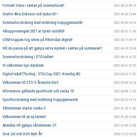
Fortsätt träna i väntan på sommarlovet!
2021-05-27 09:10
Grattis Alva Eriksson och lycka till !
2021-05-24 13:44
Sommarlovsträning med inriktning truppgymnastik!
2021-05-24 10:14
Våruppvisningen 2021 är tyvärr inställd!
2021-05-21 11:09
USM-truppen tog silver på Rikstvåan digital!
2021-05-17 09:19
Vill du passa på att gympa extra mycket i väntan på sommaren?
2021-04-20 10:48
Sommarlovsträning i STG-hallen!
2021-04-14 16:32
Vi välkomnar nya styrelsen
2021-03-31 07:59
Digital ta&#776;vling - STG-Cup 2021- Kvinnlig AG
2021-03-16 17:32
Välkommen till STG´S Årsmöte 30/3
2021-03-09 16:10
Information gällande sportlovet och vecka 10
2021-03-04 11:20
Sportlovsträning med inriktning truppgymnastik
2021-02-16 19:10
Vårterminen startar vecka 5
2021-01-25 11:56
Välkommen till en ny termin!
2021-01-20 15:04
Anmälan till gympa vårterminen -21
2021-01-04 12:28
God Jul och Gott Nytt År!
2020-12-22 10:53