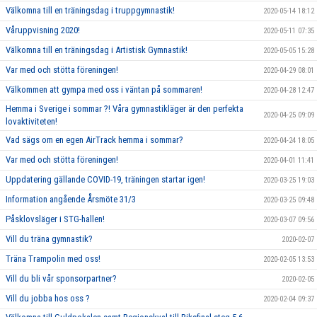
Välkomna till en träningsdag i truppgymnastik!
2020-05-14 18:12
Våruppvisning 2020!
2020-05-11 07:35
Välkomna till en träningsdag i Artistisk Gymnastik!
2020-05-05 15:28
Var med och stötta föreningen!
2020-04-29 08:01
Välkommen att gympa med oss i väntan på sommaren!
2020-04-28 12:47
Hemma i Sverige i sommar ?! Våra gymnastikläger är den perfekta
2020-04-25 09:09
lovaktiviteten!
Vad sägs om en egen AirTrack hemma i sommar?
2020-04-24 18:05
Var med och stötta föreningen!
2020-04-01 11:41
Uppdatering gällande COVID-19, träningen startar igen!
2020-03-25 19:03
Information angående Årsmöte 31/3
2020-03-25 09:48
Påsklovsläger i STG-hallen!
2020-03-07 09:56
Vill du träna gymnastik?
2020-02-07
Träna Trampolin med oss!
2020-02-05 13:53
Vill du bli vår sponsorpartner?
2020-02-05
Vill du jobba hos oss ?
2020-02-04 09:37