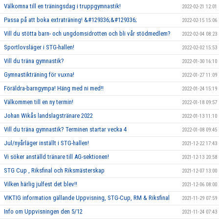
Välkomna till en träningsdag i truppgymnastik!
2022-02-21 12:01
Passa på att boka extraträning! &#129336;&#129336;
2022-02-15 15:06
Vill du stötta barn- och ungdomsidrotten och bli vår stödmedlem?
2022-02-04 08:23
Sportlovsläger i STG-hallen!
2022-02-02 15:53
Vill du träna gymnastik?
2022-01-30 16:10
Gymnastikträning för vuxna!
2022-01-27 11:09
Föräldra-barngympa! Häng med ni med!!
2022-01-24 15:19
Välkommen till en ny termin!
2022-01-18 09:57
Johan Wikås landslagstränare 2022
2022-01-13 11:10
Vill du träna gymnastik? Terminen startar vecka 4
2022-01-08 09:45
Jul/nyårläger inställt i STG-hallen!
2021-12-22 17:43
Vi söker anställd tränare till AG-sektionen!
2021-12-13 20:58
STG Cup , Riksfinal och Riksmästerskap
2021-12-07 13:00
Vilken härlig julfest det blev!!
2021-12-06 08:00
VIKTIG information gällande Uppvisning, STG-Cup, RM & Riksfinal
2021-11-29 07:59
Info om Uppvisningen den 5/12
2021-11-24 07:43