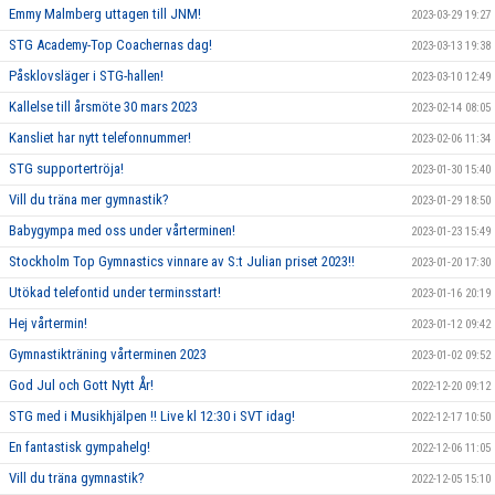
Emmy Malmberg uttagen till JNM!
2023-03-29 19:27
STG Academy-Top Coachernas dag!
2023-03-13 19:38
Påsklovsläger i STG-hallen!
2023-03-10 12:49
Kallelse till årsmöte 30 mars 2023
2023-02-14 08:05
Kansliet har nytt telefonnummer!
2023-02-06 11:34
STG supportertröja!
2023-01-30 15:40
Vill du träna mer gymnastik?
2023-01-29 18:50
Babygympa med oss under vårterminen!
2023-01-23 15:49
Stockholm Top Gymnastics vinnare av S:t Julian priset 2023!!
2023-01-20 17:30
Utökad telefontid under terminsstart!
2023-01-16 20:19
Hej vårtermin!
2023-01-12 09:42
Gymnastikträning vårterminen 2023
2023-01-02 09:52
God Jul och Gott Nytt År!
2022-12-20 09:12
STG med i Musikhjälpen !! Live kl 12:30 i SVT idag!
2022-12-17 10:50
En fantastisk gympahelg!
2022-12-06 11:05
Vill du träna gymnastik?
2022-12-05 15:10