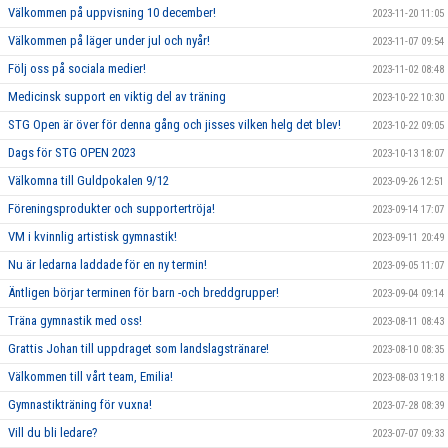
Välkommen på uppvisning 10 december!
2023-11-20 11:05
Välkommen på läger under jul och nyår!
2023-11-07 09:54
Följ oss på sociala medier!
2023-11-02 08:48
Medicinsk support en viktig del av träning
2023-10-22 10:30
STG Open är över för denna gång och jisses vilken helg det blev!
2023-10-22 09:05
Dags för STG OPEN 2023
2023-10-13 18:07
Välkomna till Guldpokalen 9/12
2023-09-26 12:51
Föreningsprodukter och supportertröja!
2023-09-14 17:07
VM i kvinnlig artistisk gymnastik!
2023-09-11 20:49
Nu är ledarna laddade för en ny termin!
2023-09-05 11:07
Äntligen börjar terminen för barn -och breddgrupper!
2023-09-04 09:14
Träna gymnastik med oss!
2023-08-11 08:43
Grattis Johan till uppdraget som landslagstränare!
2023-08-10 08:35
Välkommen till vårt team, Emilia!
2023-08-03 19:18
Gymnastikträning för vuxna!
2023-07-28 08:39
Vill du bli ledare?
2023-07-07 09:33