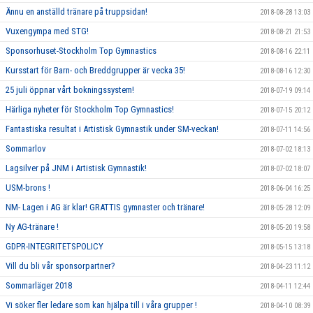
Ännu en anställd tränare på truppsidan!
2018-08-28 13:03
Vuxengympa med STG!
2018-08-21 21:53
Sponsorhuset-Stockholm Top Gymnastics
2018-08-16 22:11
Kursstart för Barn- och Breddgrupper är vecka 35!
2018-08-16 12:30
25 juli öppnar vårt bokningssystem!
2018-07-19 09:14
Härliga nyheter för Stockholm Top Gymnastics!
2018-07-15 20:12
Fantastiska resultat i Artistisk Gymnastik under SM-veckan!
2018-07-11 14:56
Sommarlov
2018-07-02 18:13
Lagsilver på JNM i Artistisk Gymnastik!
2018-07-02 18:07
USM-brons !
2018-06-04 16:25
NM- Lagen i AG är klar! GRATTIS gymnaster och tränare!
2018-05-28 12:09
Ny AG-tränare !
2018-05-20 19:58
GDPR-INTEGRITETSPOLICY
2018-05-15 13:18
Vill du bli vår sponsorpartner?
2018-04-23 11:12
Sommarläger 2018
2018-04-11 12:44
Vi söker fler ledare som kan hjälpa till i våra grupper !
2018-04-10 08:39