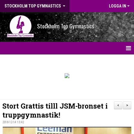
STOCKHOLM TOP GYMNASTICS
LOGGA IN
Stockholm Top Gymnastics
HEM
NYHETER
BILDGALLERI
NYHETSARKIV
Stort Grattis tilll JSM-bronset i
<
>
OM FÖRENINGEN
truppgymnastik!
2018-12-14 13:42
STG-HALLEN