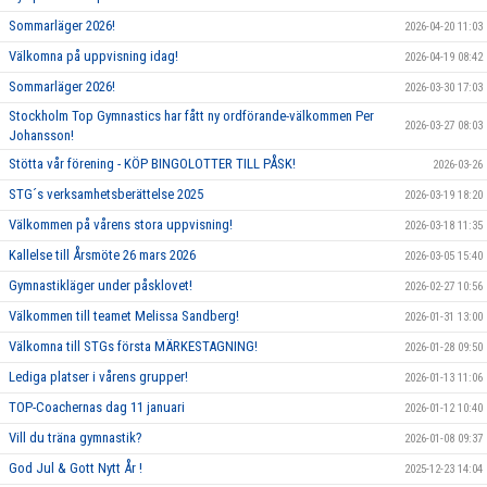
Sommarläger 2026!
2026-04-20 11:03
Välkomna på uppvisning idag!
2026-04-19 08:42
Sommarläger 2026!
2026-03-30 17:03
Stockholm Top Gymnastics har fått ny ordförande-välkommen Per
2026-03-27 08:03
Johansson!
Stötta vår förening - KÖP BINGOLOTTER TILL PÅSK!
2026-03-26
STG´s verksamhetsberättelse 2025
2026-03-19 18:20
Välkommen på vårens stora uppvisning!
2026-03-18 11:35
Kallelse till Årsmöte 26 mars 2026
2026-03-05 15:40
Gymnastikläger under påsklovet!
2026-02-27 10:56
Välkommen till teamet Melissa Sandberg!
2026-01-31 13:00
Välkomna till STGs första MÄRKESTAGNING!
2026-01-28 09:50
Lediga platser i vårens grupper!
2026-01-13 11:06
TOP-Coachernas dag 11 januari
2026-01-12 10:40
Vill du träna gymnastik?
2026-01-08 09:37
God Jul & Gott Nytt År !
2025-12-23 14:04