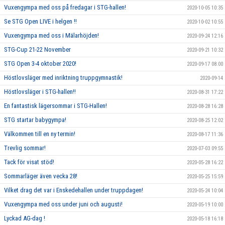
Vuxengympa med oss på fredagar i STG-hallen!
2020-10-05 10:35
Se STG Open LIVE i helgen !!
2020-10-02 10:55
Vuxengympa med oss i Mälarhöjden!
2020-09-24 12:16
STG-Cup 21-22 November
2020-09-21 10:32
STG Open 3-4 oktober 2020!
2020-09-17 08:00
Höstlovsläger med inriktning truppgymnastik!
2020-09-14
Höstlovsläger i STG-hallen!!
2020-08-31 17:22
En fantastisk lägersommar i STG-Hallen!
2020-08-28 16:28
STG startar babygympa!
2020-08-25 12:02
Välkommen till en ny termin!
2020-08-17 11:36
Trevlig sommar!
2020-07-03 09:55
Tack för visat stöd!
2020-05-28 16:22
Sommarläger även vecka 28!
2020-05-25 15:59
Vilket drag det var i Enskedehallen under truppdagen!
2020-05-24 10:04
Vuxengympa med oss under juni och augusti!
2020-05-19 10:00
Lyckad AG-dag !
2020-05-18 16:18