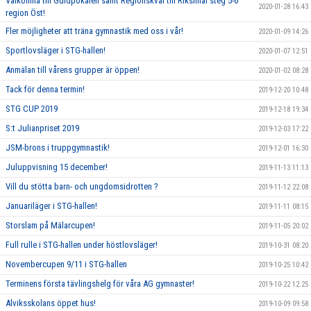
Välkomna till Guldpokalen samt Regionskval till Riksfinal steg 5-6
2020-01-28 16:43
region Öst!
Fler möjligheter att träna gymnastik med oss i vår!
2020-01-09 14:26
Sportlovsläger i STG-hallen!
2020-01-07 12:51
Anmälan till vårens grupper är öppen!
2020-01-02 08:28
Tack för denna termin!
2019-12-20 10:48
STG CUP 2019
2019-12-18 19:34
S:t Julianpriset 2019
2019-12-03 17:22
JSM-brons i truppgymnastik!
2019-12-01 16:30
Juluppvisning 15 december!
2019-11-13 11:13
Vill du stötta barn- och ungdomsidrotten ?
2019-11-12 22:08
Januariläger i STG-hallen!
2019-11-11 08:15
Storslam på Mälarcupen!
2019-11-05 20:02
Full rulle i STG-hallen under höstlovsläger!
2019-10-31 08:20
Novembercupen 9/11 i STG-hallen
2019-10-25 10:42
Terminens första tävlingshelg för våra AG gymnaster!
2019-10-22 12:25
Alviksskolans öppet hus!
2019-10-09 09:58