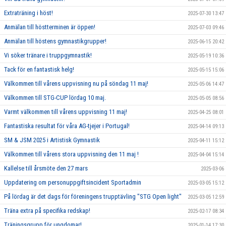
Extraträning i höst!
2025-07-30 13:47
Anmälan till höstterminen är öppen!
2025-07-03 09:46
Anmälan till höstens gymnastikgrupper!
2025-06-15 20:42
Vi söker tränare i truppgymnastik!
2025-05-19 10:36
Tack för en fantastisk helg!
2025-05-15 15:06
Välkommen till vårens uppvisning nu på söndag 11 maj!
2025-05-06 14:47
Välkommen till STG-CUP lördag 10 maj.
2025-05-05 08:56
Varmt välkommen till vårens uppvisning 11 maj!
2025-04-25 08:01
Fantastiska resultat för våra AG-tjejer i Portugal!
2025-04-14 09:13
SM & JSM 2025 i Artistisk Gymnastik
2025-04-11 15:12
Välkommen till vårens stora uppvisning den 11 maj !
2025-04-04 15:14
Kallelse till årsmöte den 27 mars
2025-03-06
Uppdatering om personuppgiftsincident Sportadmin
2025-03-05 15:12
På lördag är det dags för föreningens trupptävling "STG Open light"
2025-03-05 12:59
Träna extra på specifika redskap!
2025-02-17 08:34
Träningsgrupp för ungdomar!
2025-01-14 17:30