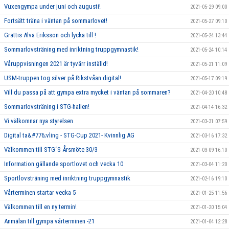
Vuxengympa under juni och augusti!
2021-05-29 09:00
Fortsätt träna i väntan på sommarlovet!
2021-05-27 09:10
Grattis Alva Eriksson och lycka till !
2021-05-24 13:44
Sommarlovsträning med inriktning truppgymnastik!
2021-05-24 10:14
Våruppvisningen 2021 är tyvärr inställd!
2021-05-21 11:09
USM-truppen tog silver på Rikstvåan digital!
2021-05-17 09:19
Vill du passa på att gympa extra mycket i väntan på sommaren?
2021-04-20 10:48
Sommarlovsträning i STG-hallen!
2021-04-14 16:32
Vi välkomnar nya styrelsen
2021-03-31 07:59
Digital ta&#776;vling - STG-Cup 2021- Kvinnlig AG
2021-03-16 17:32
Välkommen till STG´S Årsmöte 30/3
2021-03-09 16:10
Information gällande sportlovet och vecka 10
2021-03-04 11:20
Sportlovsträning med inriktning truppgymnastik
2021-02-16 19:10
Vårterminen startar vecka 5
2021-01-25 11:56
Välkommen till en ny termin!
2021-01-20 15:04
Anmälan till gympa vårterminen -21
2021-01-04 12:28