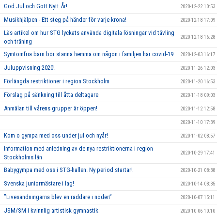
God Jul och Gott Nytt År!
2020-12-22 10:53
Musikhjälpen - Ett steg på händer för varje krona!
2020-12-18 17:09
Läs artikel om hur STG lyckats använda digitala lösningar vid tävling
2020-12-18 16:28
och träning
Symtomfria barn bör stanna hemma om någon i familjen har covid-19
2020-12-03 16:17
Juluppvisning 2020!
2020-11-26 12:03
Förlängda restriktioner i region Stockholm
2020-11-20 16:53
Förslag på sänkning till åtta deltagare
2020-11-18 09:03
Anmälan till vårens grupper är öppen!
2020-11-12 12:58
2020-11-10 17:39
Kom o gympa med oss under jul och nyår!
2020-11-02 08:57
Information med anledning av de nya restriktionerna i region
2020-10-29 17:41
Stockholms län
Babygympa med oss i STG-hallen. Ny period startar!
2020-10-21 08:38
Svenska juniormästare i lag!
2020-10-14 08:35
”Livesändningarna blev en räddare i nöden”
2020-10-07 15:11
JSM/SM i kvinnlig artistisk gymnastik
2020-10-06 10:10