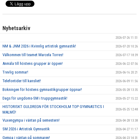
Nyhetsarkiv
2026-07-26 11:51
NM & JNM 2026 i Kvinnlig artistisk gymnastik!
2026-07-20 10:26
Välkommen till teamet Marcela Torres!
2026-07-17 18:39
Anmäla till höstens grupper är öppen!
2026-06-22 07:56
Trevlig sommar!
2026-06-16 20:21
Telefontider till kansliet!
2026-06-09 11:56
Bokningen för höstens gymnastikgrupper öppnar!
2026-05-28 13:35
Dags för ungdoms-SM i truppgymnastik!
2026-05-27 15:22
HISTORISKT GULDREGN FÖR STOCKHOLM TOP GYMNASTICS I
2026-05-25 12:48
MALMÖ!
Vuxengympa i väntan på semestern!
2026-04-28 13:38
SM 2026 i Artistisk Gymnastik
2026-04-27 11:17
Gympa i väntan på sommaren!
2026-04-23 14:31