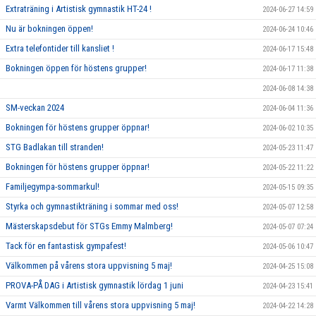
Extraträning i Artistisk gymnastik HT-24 !
2024-06-27 14:59
Nu är bokningen öppen!
2024-06-24 10:46
Extra telefontider till kansliet !
2024-06-17 15:48
Bokningen öppen för höstens grupper!
2024-06-17 11:38
2024-06-08 14:38
SM-veckan 2024
2024-06-04 11:36
Bokningen för höstens grupper öppnar!
2024-06-02 10:35
STG Badlakan till stranden!
2024-05-23 11:47
Bokningen för höstens grupper öppnar!
2024-05-22 11:22
Familjegympa-sommarkul!
2024-05-15 09:35
Styrka och gymnastikträning i sommar med oss!
2024-05-07 12:58
Mästerskapsdebut för STGs Emmy Malmberg!
2024-05-07 07:24
Tack för en fantastisk gympafest!
2024-05-06 10:47
Välkommen på vårens stora uppvisning 5 maj!
2024-04-25 15:08
PROVA-PÅ DAG i Artistisk gymnastik lördag 1 juni
2024-04-23 15:41
Varmt Välkommen till vårens stora uppvisning 5 maj!
2024-04-22 14:28