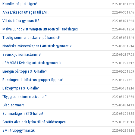
Kansliet på plats igen!
2022-08-08 13:59
Alva Eriksson uttagen till EM !
2022-07-30 19:46
Vill du träna gymnastik?
2022-07-09 12:44
Malva Lundqvist Wingren uttagen till landslaget!
2022-07-05 12:34
Trevlig sommar önskar vi på kansliet!
2022-07-02 16:49
Nordiska mästerskapen i Artistisk gymnastik!
2022-06-30 15:14
Svensk juniormästarinna!
2022-06-28 07:02
JSM/SM i Kvinnlig artistisk gymnastik
2022-06-22 08:12
Energin på topp i STG-hallen!
2022-06-20 16:29
Bokningen till höstens grupper öppnar!
2022-06-19 08:31
Babygympa i STG-hallen!
2022-06-16 12:14
”Bygg barns inre motivation”
2022-06-10 12:50
Glad sommar!
2022-06-08 14:43
Sommarläger i STG-hallen!
2022-05-30 08:55
Grattis Alva och lycka till på världscupen!
2022-05-23 11:13
SM i truppgymnastik
2022-05-23 08:16