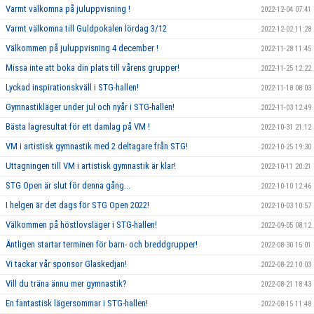
Varmt välkomna på juluppvisning !
2022-12-04 07:41
Varmt välkomna till Guldpokalen lördag 3/12
2022-12-02 11:28
Välkommen på juluppvisning 4 december !
2022-11-28 11:45
Missa inte att boka din plats till vårens grupper!
2022-11-25 12:22
Lyckad inspirationskväll i STG-hallen!
2022-11-18 08:03
Gymnastikläger under jul och nyår i STG-hallen!
2022-11-03 12:49
Bästa lagresultat för ett damlag på VM !
2022-10-31 21:12
VM i artistisk gymnastik med 2 deltagare från STG!
2022-10-25 19:30
Uttagningen till VM i artistisk gymnastik är klar!
2022-10-11 20:21
STG Open är slut för denna gång...
2022-10-10 12:46
I helgen är det dags för STG Open 2022!
2022-10-03 10:57
Välkommen på höstlovsläger i STG-hallen!
2022-09-05 08:12
Äntligen startar terminen för barn- och breddgrupper!
2022-08-30 15:01
Vi tackar vår sponsor Glaskedjan!
2022-08-22 10:03
Vill du träna ännu mer gymnastik?
2022-08-21 18:43
En fantastisk lägersommar i STG-hallen!
2022-08-15 11:48