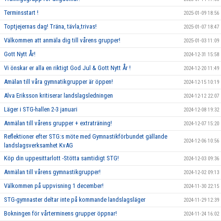
Terminsstart !
2025-01-09 18:56
Toptjejernas dag! Träna, tävla,trivas!
2025-01-07 18:47
Välkommen att anmäla dig till vårens grupper!
2025-01-03 11:09
Gott Nytt År!
2024-12-31 15:58
Vi önskar er alla en riktigt God Jul & Gott Nytt År !
2024-12-20 11:49
Amälan till våra gymnatikgrupper är öppen!
2024-12-15 10:19
Alva Eriksson kritiserar landslagsledningen
2024-12-12 22:07
Läger i STG-hallen 2-3 januari
2024-12-08 19:32
Anmälan till vårens grupper + extraträning!
2024-12-07 15:20
Reflektioner efter STG:s möte med Gymnastikförbundet gällande
2024-12-06 10:56
landslagsverksamhet KvAG
Köp din uppesittarlott -Stötta samtidigt STG!
2024-12-03 09:36
Anmälan till vårens gymnastikgrupper!
2024-12-02 09:13
Välkommen på uppvisning 1 december!
2024-11-30 22:15
STG-gymnaster deltar inte på kommande landslagsläger
2024-11-29 12:39
Bokningen för vårterminens grupper öppnar!
2024-11-24 16:02