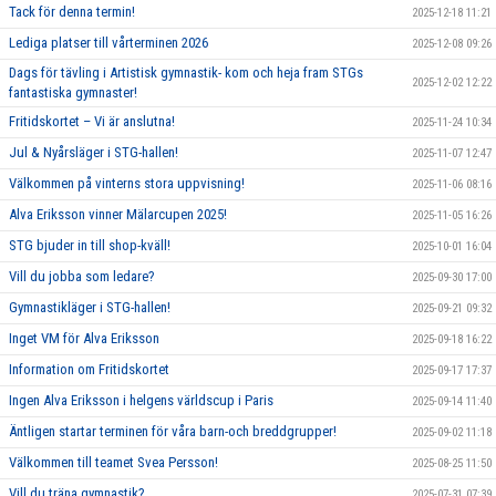
Tack för denna termin!
2025-12-18 11:21
Lediga platser till vårterminen 2026
2025-12-08 09:26
Dags för tävling i Artistisk gymnastik- kom och heja fram STGs
2025-12-02 12:22
fantastiska gymnaster!
Fritidskortet – Vi är anslutna!
2025-11-24 10:34
Jul & Nyårsläger i STG-hallen!
2025-11-07 12:47
Välkommen på vinterns stora uppvisning!
2025-11-06 08:16
Alva Eriksson vinner Mälarcupen 2025!
2025-11-05 16:26
STG bjuder in till shop-kväll!
2025-10-01 16:04
Vill du jobba som ledare?
2025-09-30 17:00
Gymnastikläger i STG-hallen!
2025-09-21 09:32
Inget VM för Alva Eriksson
2025-09-18 16:22
Information om Fritidskortet
2025-09-17 17:37
Ingen Alva Eriksson i helgens världscup i Paris
2025-09-14 11:40
Äntligen startar terminen för våra barn-och breddgrupper!
2025-09-02 11:18
Välkommen till teamet Svea Persson!
2025-08-25 11:50
Vill du träna gymnastik?
2025-07-31 07:39