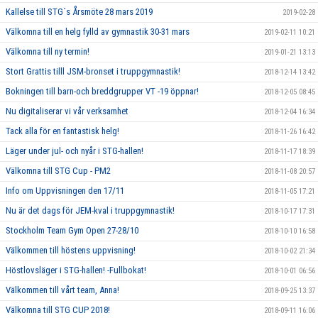
Kallelse till STG´s Årsmöte 28 mars 2019
2019-02-28
Välkomna till en helg fylld av gymnastik 30-31 mars
2019-02-11 10:21
Välkomna till ny termin!
2019-01-21 13:13
Stort Grattis tilll JSM-bronset i truppgymnastik!
2018-12-14 13:42
Bokningen till barn-och breddgrupper VT -19 öppnar!
2018-12-05 08:45
Nu digitaliserar vi vår verksamhet
2018-12-04 16:34
Tack alla för en fantastisk helg!
2018-11-26 16:42
Läger under jul- och nyår i STG-hallen!
2018-11-17 18:39
Välkomna till STG Cup - PM2
2018-11-08 20:57
Info om Uppvisningen den 17/11
2018-11-05 17:21
Nu är det dags för JEM-kval i truppgymnastik!
2018-10-17 17:31
Stockholm Team Gym Open 27-28/10
2018-10-10 16:58
Välkommen till höstens uppvisning!
2018-10-02 21:34
Höstlovsläger i STG-hallen! -Fullbokat!
2018-10-01 06:56
Välkommen till vårt team, Anna!
2018-09-25 13:37
Välkomna till STG CUP 2018!
2018-09-11 16:06