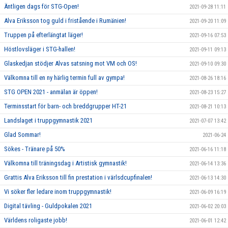
Äntligen dags för STG-Open!
2021-09-28 11:11
Alva Eriksson tog guld i fristående i Rumänien!
2021-09-20 11:09
Truppen på efterlängtat läger!
2021-09-16 07:53
Höstlovsläger i STG-hallen!
2021-09-11 09:13
Glaskedjan stödjer Alvas satsning mot VM och OS!
2021-09-10 09:30
Välkomna till en ny härlig termin full av gympa!
2021-08-26 18:16
STG OPEN 2021 - anmälan är öppen!
2021-08-23 15:27
Terminsstart för barn- och breddgrupper HT-21
2021-08-21 10:13
Landslaget i truppgymnastik 2021
2021-07-07 13:42
Glad Sommar!
2021-06-24
Sökes - Tränare på 50%
2021-06-16 11:18
Välkomna till träningsdag i Artistisk gymnastik!
2021-06-14 13:36
Grattis Alva Eriksson till fin prestation i värlsdcupfinalen!
2021-06-13 14:30
Vi söker fler ledare inom truppgymnastik!
2021-06-09 16:19
Digital tävling - Guldpokalen 2021
2021-06-02 20:03
Världens roligaste jobb!
2021-06-01 12:42