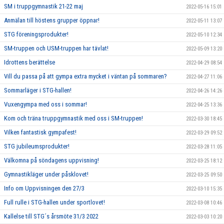
SM i truppgymnastik 21-22 maj
2022-05-16 15:01
Anmälan till höstens grupper öppnar!
2022-05-11 13:07
STG föreningsprodukter!
2022-05-10 12:34
SM-truppen och USM-truppen har tävlat!
2022-05-09 13:20
Idrottens berättelse
2022-04-29 08:54
Vill du passa på att gympa extra mycket i väntan på sommaren?
2022-04-27 11:06
Sommarläger i STG-hallen!
2022-04-26 14:26
Vuxengympa med oss i sommar!
2022-04-25 13:36
Kom och träna truppgymnastik med oss i SM-truppen!
2022-03-30 18:45
Vilken fantastisk gympafest!
2022-03-29 09:52
STG jubileumsprodukter!
2022-03-28 11:05
Välkomna på söndagens uppvisning!
2022-03-25 18:12
Gymnastikläger under påsklovet!
2022-03-25 09:50
Info om Uppvisningen den 27/3
2022-03-10 15:35
Full rulle i STG-hallen under sportlovet!
2022-03-08 10:46
Kallelse till STG´s årsmöte 31/3 2022
2022-03-03 10:20