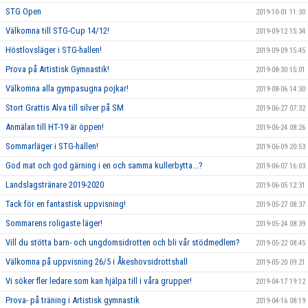
STG Open
2019-10-01 11:30
Välkomna till STG-Cup 14/12!
2019-09-12 15:34
Höstlovsläger i STG-hallen!
2019-09-09 15:45
Prova på Artistisk Gymnastik!
2019-08-30 15:01
Välkomna alla gympasugna pojkar!
2019-08-06 14:30
Stort Grattis Alva till silver på SM
2019-06-27 07:32
Anmälan till HT-19 är öppen!
2019-06-24 08:26
Sommarläger i STG-hallen!
2019-06-09 20:53
God mat och god gärning i en och samma kullerbytta...?
2019-06-07 16:03
Landslagstränare 2019-2020
2019-06-05 12:31
Tack för en fantastisk uppvisning!
2019-05-27 08:37
Sommarens roligaste läger!
2019-05-24 08:39
Vill du stötta barn- och ungdomsidrotten och bli vår stödmedlem?
2019-05-22 08:45
Välkomna på uppvisning 26/5 i Åkeshovsidrottshall
2019-05-20 09:21
Vi söker fler ledare som kan hjälpa till i våra grupper!
2019-04-17 19:12
Prova- på träning i Artistisk gymnastik
2019-04-16 08:19