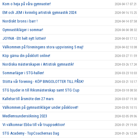
Kom o heja på våra gymnaster!
2024-04-17 07:21
EM och JEM i kvinnlig artistisk gymnastik 2024
2024-04-16 15:25
Nordiskt brons i barr !
2024-04-14 07:58
Gymnastikläger i sommar!
2024-04-04 08:32
JOYNA - Ett helt nytt lotteri!
2024-04-03 17:12
Välkommen på föreningens stora uppvisning 5 maj!
2024-04-02 10:08
Köp gärna din påsklott online!
2024-03-27 11:59
Nordiska mästerskapen i Artistisk gymnastik!
2024-03-26 17:24
Sommarläger i STG-hallen!
2024-03-23 10:03
Stötta vår förening - KÖP BINGOLOTTER TILL PÅSK!
2024-03-21 10:17
STG bjuder in till Riksmästerskap samt STG Cup
2024-03-18 08:50
Kallelse till årsmöte den 27 mars
2024-03-07 19:30
Välkommen på gymnastikläger under påsklovet!
2024-03-05 10:15
Medlemsundersökning 2023
2024-02-05 09:06
Vi välkomnar Ebba till vår truppsektion!
2024-01-29 19:00
STG Academy - TopCoachernas Dag
2024-01-26 12:04