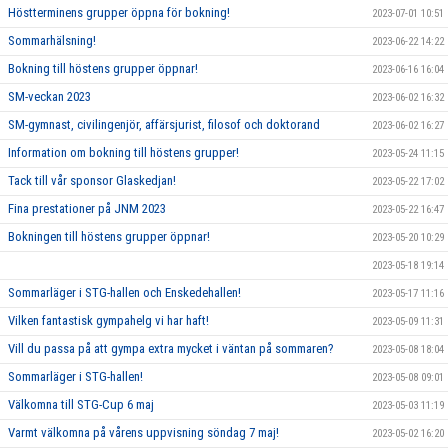
Höstterminens grupper öppna för bokning!
2023-07-01 10:51
Sommarhälsning!
2023-06-22 14:22
Bokning till höstens grupper öppnar!
2023-06-16 16:04
SM-veckan 2023
2023-06-02 16:32
SM-gymnast, civilingenjör, affärsjurist, filosof och doktorand
2023-06-02 16:27
Information om bokning till höstens grupper!
2023-05-24 11:15
Tack till vår sponsor Glaskedjan!
2023-05-22 17:02
Fina prestationer på JNM 2023
2023-05-22 16:47
Bokningen till höstens grupper öppnar!
2023-05-20 10:29
2023-05-18 19:14
Sommarläger i STG-hallen och Enskedehallen!
2023-05-17 11:16
Vilken fantastisk gympahelg vi har haft!
2023-05-09 11:31
Vill du passa på att gympa extra mycket i väntan på sommaren?
2023-05-08 18:04
Sommarläger i STG-hallen!
2023-05-08 09:01
Välkomna till STG-Cup 6 maj
2023-05-03 11:19
Varmt välkomna på vårens uppvisning söndag 7 maj!
2023-05-02 16:20