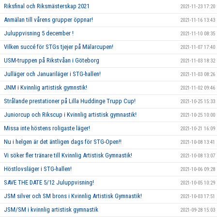
Riksfinal och Riksmästerskap 2021
2021-11-23 17:20
Anmälan till vårens grupper öppnar!
2021-11-16 13:43
Juluppvisning 5 december !
2021-11-10 08:35
Vilken succé för STGs tjejer på Mälarcupen!
2021-11-07 17:40
USM-truppen på Rikstvåan i Göteborg
2021-11-03 18:32
Julläger och Januariläger i STG-hallen!
2021-11-03 08:26
JNM i Kvinnlig artistisk gymnstik!
2021-11-02 09:46
Strålande prestationer på Lilla Huddinge Trupp Cup!
2021-10-25 15:33
Juniorcup och Rikscup i Kvinnlig artistisk gymnastik!
2021-10-25 10:00
Missa inte höstens roligaste läger!
2021-10-21 16:09
Nu i helgen är det äntligen dags för STG-Open!!
2021-10-08 13:41
Vi söker fler tränare till Kvinnlig Artistisk Gymnastik!
2021-10-08 13:07
Höstlovsläger i STG-hallen!
2021-10-06 09:28
SAVE THE DATE 5/12 Juluppvisning!
2021-10-05 10:29
JSM silver och SM brons i Kvinnlig Artistisk Gymnastik!
2021-10-03 17:51
JSM/SM i kvinnlig artistisk gymnastik
2021-09-28 15:03