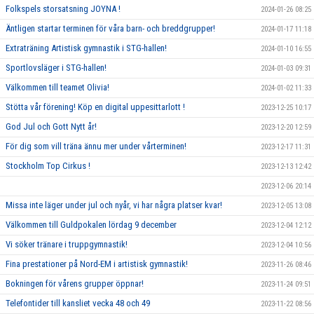
Folkspels storsatsning JOYNA !
2024-01-26 08:25
Äntligen startar terminen för våra barn- och breddgrupper!
2024-01-17 11:18
Extraträning Artistisk gymnastik i STG-hallen!
2024-01-10 16:55
Sportlovsläger i STG-hallen!
2024-01-03 09:31
Välkommen till teamet Olivia!
2024-01-02 11:33
Stötta vår förening! Köp en digital uppesittarlott !
2023-12-25 10:17
God Jul och Gott Nytt år!
2023-12-20 12:59
För dig som vill träna ännu mer under vårterminen!
2023-12-17 11:31
Stockholm Top Cirkus !
2023-12-13 12:42
2023-12-06 20:14
Missa inte läger under jul och nyår, vi har några platser kvar!
2023-12-05 13:08
Välkommen till Guldpokalen lördag 9 december
2023-12-04 12:12
Vi söker tränare i truppgymnastik!
2023-12-04 10:56
Fina prestationer på Nord-EM i artistisk gymnastik!
2023-11-26 08:46
Bokningen för vårens grupper öppnar!
2023-11-24 09:51
Telefontider till kansliet vecka 48 och 49
2023-11-22 08:56