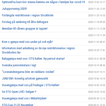
Symtomfria barn bör stanna hemma om någon i familjen har covid-19
2020-12-03 16:17
Juluppvisning 2020!
2020-11-26 12:03
Förlängda restriktioner i region Stockholm
2020-11-20 16:53
Förslag på sänkning till åtta deltagare
2020-11-18 09:03
Anmälan till vårens grupper är öppen!
2020-11-12 12:58
2020-11-10 17:39
Kom o gympa med oss under jul och nyår!
2020-11-02 08:57
Information med anledning av de nya restriktionerna i region
2020-10-29 17:41
Stockholms län
Babygympa med oss i STG-hallen. Ny period startar!
2020-10-21 08:38
Svenska juniormästare i lag!
2020-10-14 08:35
”Livesändningarna blev en räddare i nöden”
2020-10-07 15:11
JSM/SM i kvinnlig artistisk gymnastik
2020-10-06 10:10
Vuxengympa med oss på fredagar i STG-hallen!
2020-10-05 10:35
Se STG Open LIVE i helgen !!
2020-10-02 10:55
Vuxengympa med oss i Mälarhöjden!
2020-09-24 12:16
STG-Cup 21-22 November
2020-09-21 10:32