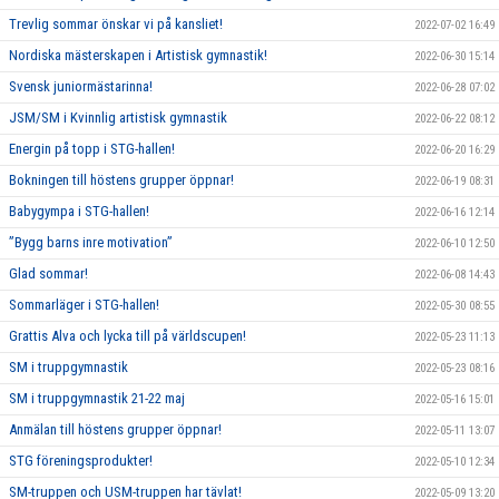
Trevlig sommar önskar vi på kansliet!
2022-07-02 16:49
Nordiska mästerskapen i Artistisk gymnastik!
2022-06-30 15:14
Svensk juniormästarinna!
2022-06-28 07:02
JSM/SM i Kvinnlig artistisk gymnastik
2022-06-22 08:12
Energin på topp i STG-hallen!
2022-06-20 16:29
Bokningen till höstens grupper öppnar!
2022-06-19 08:31
Babygympa i STG-hallen!
2022-06-16 12:14
”Bygg barns inre motivation”
2022-06-10 12:50
Glad sommar!
2022-06-08 14:43
Sommarläger i STG-hallen!
2022-05-30 08:55
Grattis Alva och lycka till på världscupen!
2022-05-23 11:13
SM i truppgymnastik
2022-05-23 08:16
SM i truppgymnastik 21-22 maj
2022-05-16 15:01
Anmälan till höstens grupper öppnar!
2022-05-11 13:07
STG föreningsprodukter!
2022-05-10 12:34
SM-truppen och USM-truppen har tävlat!
2022-05-09 13:20