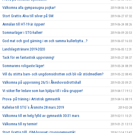
Välkomna alla gympasugna pojkar!
2019-08-06 14:30
Stort Grattis Alva till silver på SM
2019-06-27 07:32
Anmälan till HT-19 är öppen!
2019-06-24 08:26
Sommarläger i STG-hallen!
2019-06-09 20:53
God mat och god gärning i en och samma kullerbytta...?
2019-06-07 16:03
Landslagstränare 2019-2020
2019-06-05 12:31
Tack för en fantastisk uppvisning!
2019-05-27 08:37
Sommarens roligaste läger!
2019-05-24 08:39
Vill du stötta barn- och ungdomsidrotten och bli vår stödmedlem?
2019-05-22 08:45
Välkomna på uppvisning 26/5 i Åkeshovsidrottshall
2019-05-20 09:21
Vi söker fler ledare som kan hjälpa till i våra grupper!
2019-04-17 19:12
Prova- på träning i Artistisk gymnastik
2019-04-16 08:19
Kallelse till STG´s Årsmöte 28 mars 2019
2019-02-28
Välkomna till en helg fylld av gymnastik 30-31 mars
2019-02-11 10:21
Välkomna till ny termin!
2019-01-21 13:13
Stort Grattis tilll JSM-bronset i truppgymnastik!
2018-12-14 13:42