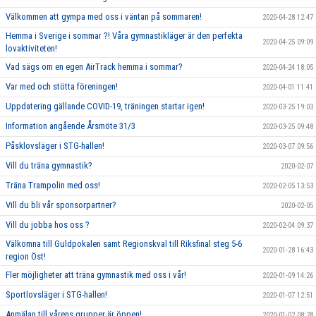
Välkommen att gympa med oss i väntan på sommaren!
2020-04-28 12:47
Hemma i Sverige i sommar ?! Våra gymnastikläger är den perfekta
2020-04-25 09:09
lovaktiviteten!
Vad sägs om en egen AirTrack hemma i sommar?
2020-04-24 18:05
Var med och stötta föreningen!
2020-04-01 11:41
Uppdatering gällande COVID-19, träningen startar igen!
2020-03-25 19:03
Information angående Årsmöte 31/3
2020-03-25 09:48
Påsklovsläger i STG-hallen!
2020-03-07 09:56
Vill du träna gymnastik?
2020-02-07
Träna Trampolin med oss!
2020-02-05 13:53
Vill du bli vår sponsorpartner?
2020-02-05
Vill du jobba hos oss ?
2020-02-04 09:37
Välkomna till Guldpokalen samt Regionskval till Riksfinal steg 5-6
2020-01-28 16:43
region Öst!
Fler möjligheter att träna gymnastik med oss i vår!
2020-01-09 14:26
Sportlovsläger i STG-hallen!
2020-01-07 12:51
Anmälan till vårens grupper är öppen!
2020-01-02 08:28