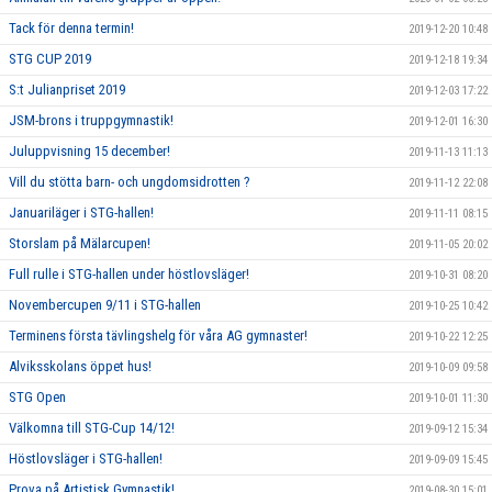
Tack för denna termin!
2019-12-20 10:48
STG CUP 2019
2019-12-18 19:34
S:t Julianpriset 2019
2019-12-03 17:22
JSM-brons i truppgymnastik!
2019-12-01 16:30
Juluppvisning 15 december!
2019-11-13 11:13
Vill du stötta barn- och ungdomsidrotten ?
2019-11-12 22:08
Januariläger i STG-hallen!
2019-11-11 08:15
Storslam på Mälarcupen!
2019-11-05 20:02
Full rulle i STG-hallen under höstlovsläger!
2019-10-31 08:20
Novembercupen 9/11 i STG-hallen
2019-10-25 10:42
Terminens första tävlingshelg för våra AG gymnaster!
2019-10-22 12:25
Alviksskolans öppet hus!
2019-10-09 09:58
STG Open
2019-10-01 11:30
Välkomna till STG-Cup 14/12!
2019-09-12 15:34
Höstlovsläger i STG-hallen!
2019-09-09 15:45
Prova på Artistisk Gymnastik!
2019-08-30 15:01