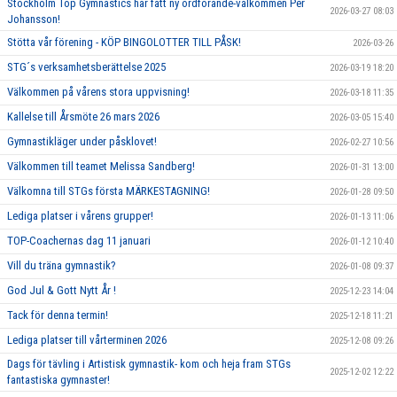
Stockholm Top Gymnastics har fått ny ordförande-välkommen Per
2026-03-27 08:03
Johansson!
Stötta vår förening - KÖP BINGOLOTTER TILL PÅSK!
2026-03-26
STG´s verksamhetsberättelse 2025
2026-03-19 18:20
Välkommen på vårens stora uppvisning!
2026-03-18 11:35
Kallelse till Årsmöte 26 mars 2026
2026-03-05 15:40
Gymnastikläger under påsklovet!
2026-02-27 10:56
Välkommen till teamet Melissa Sandberg!
2026-01-31 13:00
Välkomna till STGs första MÄRKESTAGNING!
2026-01-28 09:50
Lediga platser i vårens grupper!
2026-01-13 11:06
TOP-Coachernas dag 11 januari
2026-01-12 10:40
Vill du träna gymnastik?
2026-01-08 09:37
God Jul & Gott Nytt År !
2025-12-23 14:04
Tack för denna termin!
2025-12-18 11:21
Lediga platser till vårterminen 2026
2025-12-08 09:26
Dags för tävling i Artistisk gymnastik- kom och heja fram STGs
2025-12-02 12:22
fantastiska gymnaster!