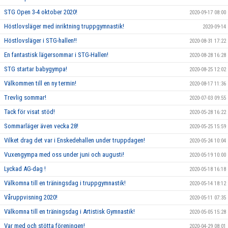
STG Open 3-4 oktober 2020!
2020-09-17 08:00
Höstlovsläger med inriktning truppgymnastik!
2020-09-14
Höstlovsläger i STG-hallen!!
2020-08-31 17:22
En fantastisk lägersommar i STG-Hallen!
2020-08-28 16:28
STG startar babygympa!
2020-08-25 12:02
Välkommen till en ny termin!
2020-08-17 11:36
Trevlig sommar!
2020-07-03 09:55
Tack för visat stöd!
2020-05-28 16:22
Sommarläger även vecka 28!
2020-05-25 15:59
Vilket drag det var i Enskedehallen under truppdagen!
2020-05-24 10:04
Vuxengympa med oss under juni och augusti!
2020-05-19 10:00
Lyckad AG-dag !
2020-05-18 16:18
Välkomna till en träningsdag i truppgymnastik!
2020-05-14 18:12
Våruppvisning 2020!
2020-05-11 07:35
Välkomna till en träningsdag i Artistisk Gymnastik!
2020-05-05 15:28
Var med och stötta föreningen!
2020-04-29 08:01