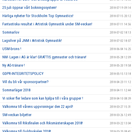
25 juli öppnar vårt bokningssystem!
2018-07-19 09:14
Härliga nyheter för Stockholm Top Gymnastics!
2018-07-15 20:12
Fantastiska resultat i Artistisk Gymnastik under SM-veckan!
2018-07-11 14:56
Sommarlov
2018-07-02 18:13
Lagsilver på JNM i Artistisk Gymnastik!
2018-07-02 18:07
USM-brons !
2018-06-04 16:25
NM- Lagen i AG är klar! GRATTIS gymnaster och tränare!
2018-05-28 12:09
Ny AG-tränare !
2018-05-20 19:58
GDPR-INTEGRITETSPOLICY
2018-05-15 13:18
Vill du bli vår sponsorpartner?
2018-04-23 11:12
Sommarläger 2018
2018-04-11 12:44
Vi söker fler ledare som kan hjälpa till i våra grupper !
2018-04-10 08:39
Välkomna till vårens uppvisningar den 22 april!
2018-03-27 15:31
SM-veckan biljetter
2018-03-26 12:49
Välkomna till Riksfinalen och Riksmästerskapen 2018!
2018-03-22 13:04
Välkomna till Guldpokalen 2018!
2018-03-20 08:41