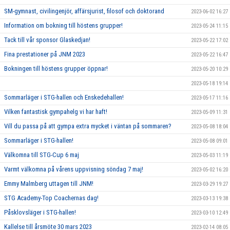
SM-gymnast, civilingenjör, affärsjurist, filosof och doktorand
2023-06-02 16:27
Information om bokning till höstens grupper!
2023-05-24 11:15
Tack till vår sponsor Glaskedjan!
2023-05-22 17:02
Fina prestationer på JNM 2023
2023-05-22 16:47
Bokningen till höstens grupper öppnar!
2023-05-20 10:29
2023-05-18 19:14
Sommarläger i STG-hallen och Enskedehallen!
2023-05-17 11:16
Vilken fantastisk gympahelg vi har haft!
2023-05-09 11:31
Vill du passa på att gympa extra mycket i väntan på sommaren?
2023-05-08 18:04
Sommarläger i STG-hallen!
2023-05-08 09:01
Välkomna till STG-Cup 6 maj
2023-05-03 11:19
Varmt välkomna på vårens uppvisning söndag 7 maj!
2023-05-02 16:20
Emmy Malmberg uttagen till JNM!
2023-03-29 19:27
STG Academy-Top Coachernas dag!
2023-03-13 19:38
Påsklovsläger i STG-hallen!
2023-03-10 12:49
Kallelse till årsmöte 30 mars 2023
2023-02-14 08:05