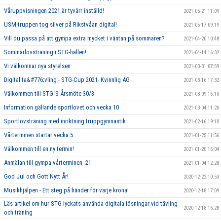
Våruppvisningen 2021 är tyvärr inställd!
2021-05-21 11:09
USM-truppen tog silver på Rikstvåan digital!
2021-05-17 09:19
Vill du passa på att gympa extra mycket i väntan på sommaren?
2021-04-20 10:48
Sommarlovsträning i STG-hallen!
2021-04-14 16:32
Vi välkomnar nya styrelsen
2021-03-31 07:59
Digital ta&#776;vling - STG-Cup 2021- Kvinnlig AG
2021-03-16 17:32
Välkommen till STG´S Årsmöte 30/3
2021-03-09 16:10
Information gällande sportlovet och vecka 10
2021-03-04 11:20
Sportlovsträning med inriktning truppgymnastik
2021-02-16 19:10
Vårterminen startar vecka 5
2021-01-25 11:56
Välkommen till en ny termin!
2021-01-20 15:04
Anmälan till gympa vårterminen -21
2021-01-04 12:28
God Jul och Gott Nytt År!
2020-12-22 10:53
Musikhjälpen - Ett steg på händer för varje krona!
2020-12-18 17:09
Läs artikel om hur STG lyckats använda digitala lösningar vid tävling
2020-12-18 16:28
och träning