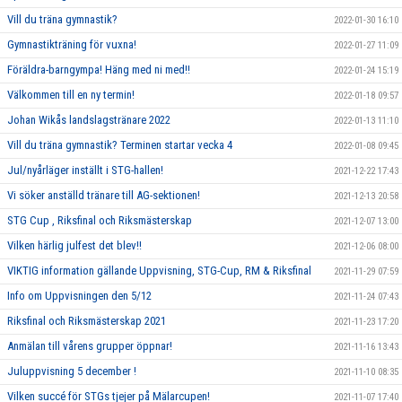
Vill du träna gymnastik?
2022-01-30 16:10
Gymnastikträning för vuxna!
2022-01-27 11:09
Föräldra-barngympa! Häng med ni med!!
2022-01-24 15:19
Välkommen till en ny termin!
2022-01-18 09:57
Johan Wikås landslagstränare 2022
2022-01-13 11:10
Vill du träna gymnastik? Terminen startar vecka 4
2022-01-08 09:45
Jul/nyårläger inställt i STG-hallen!
2021-12-22 17:43
Vi söker anställd tränare till AG-sektionen!
2021-12-13 20:58
STG Cup , Riksfinal och Riksmästerskap
2021-12-07 13:00
Vilken härlig julfest det blev!!
2021-12-06 08:00
VIKTIG information gällande Uppvisning, STG-Cup, RM & Riksfinal
2021-11-29 07:59
Info om Uppvisningen den 5/12
2021-11-24 07:43
Riksfinal och Riksmästerskap 2021
2021-11-23 17:20
Anmälan till vårens grupper öppnar!
2021-11-16 13:43
Juluppvisning 5 december !
2021-11-10 08:35
Vilken succé för STGs tjejer på Mälarcupen!
2021-11-07 17:40