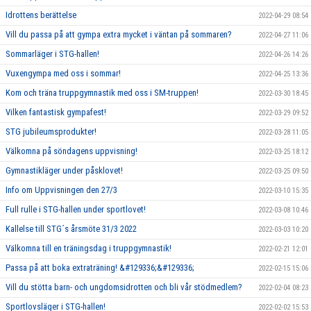
Idrottens berättelse
2022-04-29 08:54
Vill du passa på att gympa extra mycket i väntan på sommaren?
2022-04-27 11:06
Sommarläger i STG-hallen!
2022-04-26 14:26
Vuxengympa med oss i sommar!
2022-04-25 13:36
Kom och träna truppgymnastik med oss i SM-truppen!
2022-03-30 18:45
Vilken fantastisk gympafest!
2022-03-29 09:52
STG jubileumsprodukter!
2022-03-28 11:05
Välkomna på söndagens uppvisning!
2022-03-25 18:12
Gymnastikläger under påsklovet!
2022-03-25 09:50
Info om Uppvisningen den 27/3
2022-03-10 15:35
Full rulle i STG-hallen under sportlovet!
2022-03-08 10:46
Kallelse till STG´s årsmöte 31/3 2022
2022-03-03 10:20
Välkomna till en träningsdag i truppgymnastik!
2022-02-21 12:01
Passa på att boka extraträning! &#129336;&#129336;
2022-02-15 15:06
Vill du stötta barn- och ungdomsidrotten och bli vår stödmedlem?
2022-02-04 08:23
Sportlovsläger i STG-hallen!
2022-02-02 15:53