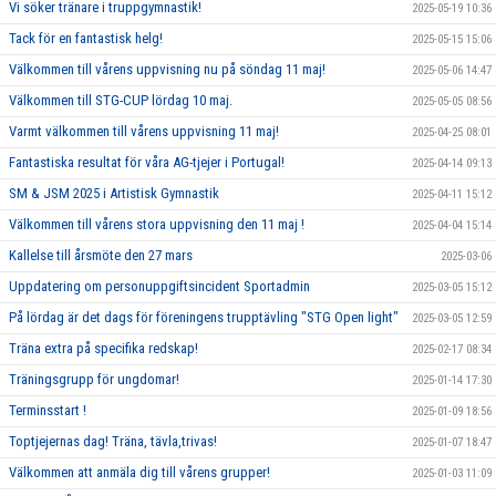
Vi söker tränare i truppgymnastik!
2025-05-19 10:36
Tack för en fantastisk helg!
2025-05-15 15:06
Välkommen till vårens uppvisning nu på söndag 11 maj!
2025-05-06 14:47
Välkommen till STG-CUP lördag 10 maj.
2025-05-05 08:56
Varmt välkommen till vårens uppvisning 11 maj!
2025-04-25 08:01
Fantastiska resultat för våra AG-tjejer i Portugal!
2025-04-14 09:13
SM & JSM 2025 i Artistisk Gymnastik
2025-04-11 15:12
Välkommen till vårens stora uppvisning den 11 maj !
2025-04-04 15:14
Kallelse till årsmöte den 27 mars
2025-03-06
Uppdatering om personuppgiftsincident Sportadmin
2025-03-05 15:12
På lördag är det dags för föreningens trupptävling "STG Open light"
2025-03-05 12:59
Träna extra på specifika redskap!
2025-02-17 08:34
Träningsgrupp för ungdomar!
2025-01-14 17:30
Terminsstart !
2025-01-09 18:56
Toptjejernas dag! Träna, tävla,trivas!
2025-01-07 18:47
Välkommen att anmäla dig till vårens grupper!
2025-01-03 11:09