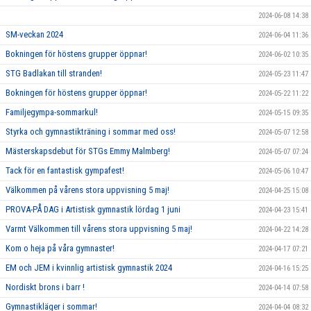
2024-06-08 14:38
SM-veckan 2024
2024-06-04 11:36
Bokningen för höstens grupper öppnar!
2024-06-02 10:35
STG Badlakan till stranden!
2024-05-23 11:47
Bokningen för höstens grupper öppnar!
2024-05-22 11:22
Familjegympa-sommarkul!
2024-05-15 09:35
Styrka och gymnastikträning i sommar med oss!
2024-05-07 12:58
Mästerskapsdebut för STGs Emmy Malmberg!
2024-05-07 07:24
Tack för en fantastisk gympafest!
2024-05-06 10:47
Välkommen på vårens stora uppvisning 5 maj!
2024-04-25 15:08
PROVA-PÅ DAG i Artistisk gymnastik lördag 1 juni
2024-04-23 15:41
Varmt Välkommen till vårens stora uppvisning 5 maj!
2024-04-22 14:28
Kom o heja på våra gymnaster!
2024-04-17 07:21
EM och JEM i kvinnlig artistisk gymnastik 2024
2024-04-16 15:25
Nordiskt brons i barr !
2024-04-14 07:58
Gymnastikläger i sommar!
2024-04-04 08:32