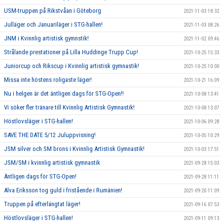
USM-truppen på Rikstvåan i Göteborg
2021-11-03 18:32
Julläger och Januariläger i STG-hallen!
2021-11-03 08:26
JNM i Kvinnlig artistisk gymnstik!
2021-11-02 09:46
Strålande prestationer på Lilla Huddinge Trupp Cup!
2021-10-25 15:33
Juniorcup och Rikscup i Kvinnlig artistisk gymnastik!
2021-10-25 10:00
Missa inte höstens roligaste läger!
2021-10-21 16:09
Nu i helgen är det äntligen dags för STG-Open!!
2021-10-08 13:41
Vi söker fler tränare till Kvinnlig Artistisk Gymnastik!
2021-10-08 13:07
Höstlovsläger i STG-hallen!
2021-10-06 09:28
SAVE THE DATE 5/12 Juluppvisning!
2021-10-05 10:29
JSM silver och SM brons i Kvinnlig Artistisk Gymnastik!
2021-10-03 17:51
JSM/SM i kvinnlig artistisk gymnastik
2021-09-28 15:03
Äntligen dags för STG-Open!
2021-09-28 11:11
Alva Eriksson tog guld i fristående i Rumänien!
2021-09-20 11:09
Truppen på efterlängtat läger!
2021-09-16 07:53
Höstlovsläger i STG-hallen!
2021-09-11 09:13