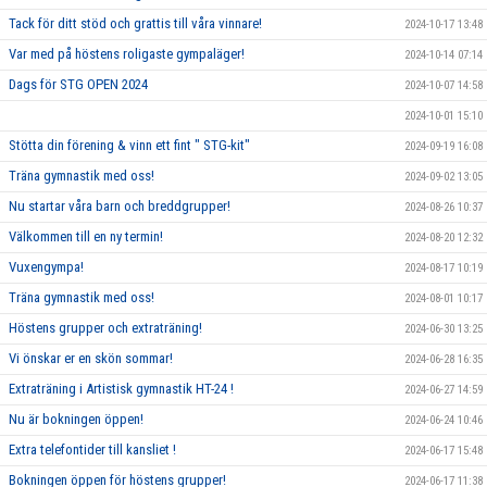
Tack för ditt stöd och grattis till våra vinnare!
2024-10-17 13:48
Var med på höstens roligaste gympaläger!
2024-10-14 07:14
Dags för STG OPEN 2024
2024-10-07 14:58
2024-10-01 15:10
Stötta din förening & vinn ett fint " STG-kit"
2024-09-19 16:08
Träna gymnastik med oss!
2024-09-02 13:05
Nu startar våra barn och breddgrupper!
2024-08-26 10:37
Välkommen till en ny termin!
2024-08-20 12:32
Vuxengympa!
2024-08-17 10:19
Träna gymnastik med oss!
2024-08-01 10:17
Höstens grupper och extraträning!
2024-06-30 13:25
Vi önskar er en skön sommar!
2024-06-28 16:35
Extraträning i Artistisk gymnastik HT-24 !
2024-06-27 14:59
Nu är bokningen öppen!
2024-06-24 10:46
Extra telefontider till kansliet !
2024-06-17 15:48
Bokningen öppen för höstens grupper!
2024-06-17 11:38