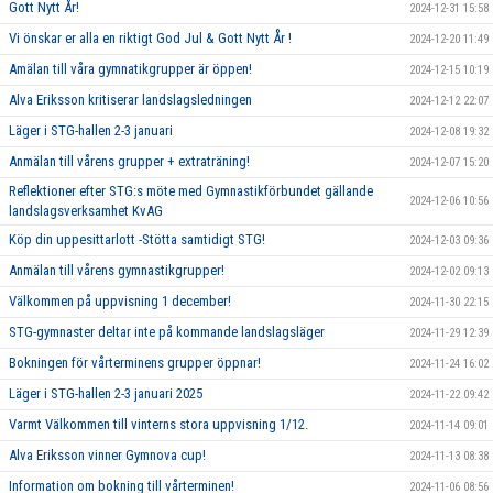
Gott Nytt År!
2024-12-31 15:58
Vi önskar er alla en riktigt God Jul & Gott Nytt År !
2024-12-20 11:49
Amälan till våra gymnatikgrupper är öppen!
2024-12-15 10:19
Alva Eriksson kritiserar landslagsledningen
2024-12-12 22:07
Läger i STG-hallen 2-3 januari
2024-12-08 19:32
Anmälan till vårens grupper + extraträning!
2024-12-07 15:20
Reflektioner efter STG:s möte med Gymnastikförbundet gällande
2024-12-06 10:56
landslagsverksamhet KvAG
Köp din uppesittarlott -Stötta samtidigt STG!
2024-12-03 09:36
Anmälan till vårens gymnastikgrupper!
2024-12-02 09:13
Välkommen på uppvisning 1 december!
2024-11-30 22:15
STG-gymnaster deltar inte på kommande landslagsläger
2024-11-29 12:39
Bokningen för vårterminens grupper öppnar!
2024-11-24 16:02
Läger i STG-hallen 2-3 januari 2025
2024-11-22 09:42
Varmt Välkommen till vinterns stora uppvisning 1/12.
2024-11-14 09:01
Alva Eriksson vinner Gymnova cup!
2024-11-13 08:38
Information om bokning till vårterminen!
2024-11-06 08:56