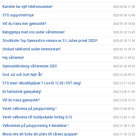
Kansliet har nytt telefonnummer!
2023-02-06 11:34
STG supportertröja!
2023-01-30 15:40
Vill du träna mer gymnastik?
2023-01-29 18:50
Babygympa med oss under vårterminen!
2023-01-23 15:49
Stockholm Top Gymnastics vinnare av S:t Julian priset 2023!!
2023-01-20 17:30
Utökad telefontid under terminsstart!
2023-01-16 20:19
Hej vårtermin!
2023-01-12 09:42
Gymnastikträning vårterminen 2023
2023-01-02 09:52
God Jul och Gott Nytt År!
2022-12-20 09:12
STG med i Musikhjälpen !! Live kl 12:30 i SVT idag!
2022-12-17 10:50
En fantastisk gympahelg!
2022-12-06 11:05
Vill du träna gymnastik?
2022-12-05 15:10
Varmt välkomna på juluppvisning !
2022-12-04 07:41
Varmt välkomna till Guldpokalen lördag 3/12
2022-12-02 11:28
Välkommen på juluppvisning 4 december !
2022-11-28 11:45
Missa inte att boka din plats till vårens grupper!
2022-11-25 12:22