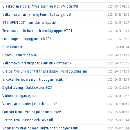
Glaskedjan stödjer Alvas satsning mot VM och OS!
2021-09-10 09:30
Välkomna till en ny härlig termin full av gympa!
2021-08-26 18:16
STG OPEN 2021 - anmälan är öppen!
2021-08-23 15:27
Terminsstart för barn- och breddgrupper HT-21
2021-08-21 10:13
Landslaget i truppgymnastik 2021
2021-07-07 13:42
Glad Sommar!
2021-06-24
Sökes - Tränare på 50%
2021-06-16 11:18
Välkomna till träningsdag i Artistisk gymnastik!
2021-06-14 13:36
Grattis Alva Eriksson till fin prestation i värlsdcupfinalen!
2021-06-13 14:30
Vi söker fler ledare inom truppgymnastik!
2021-06-09 16:19
Digital tävling - Guldpokalen 2021
2021-06-02 20:03
Världens roligaste jobb!
2021-06-01 12:42
Vuxengympa under juni och augusti!
2021-05-29 09:00
Fortsätt träna i väntan på sommarlovet!
2021-05-27 09:10
Grattis Alva Eriksson och lycka till !
2021-05-24 13:44
Sommarlovsträning med inriktning truppgymnastik!
2021-05-24 10:14