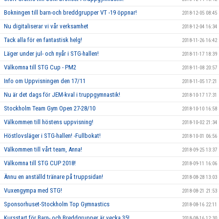
Bokningen till barn-och breddgrupper VT -19 öppnar!
2018-12-05 08:45
Nu digitaliserar vi vår verksamhet
2018-12-04 16:34
Tack alla för en fantastisk helg!
2018-11-26 16:42
Läger under jul- och nyår i STG-hallen!
2018-11-17 18:39
Välkomna till STG Cup - PM2
2018-11-08 20:57
Info om Uppvisningen den 17/11
2018-11-05 17:21
Nu är det dags för JEM-kval i truppgymnastik!
2018-10-17 17:31
Stockholm Team Gym Open 27-28/10
2018-10-10 16:58
Välkommen till höstens uppvisning!
2018-10-02 21:34
Höstlovsläger i STG-hallen! -Fullbokat!
2018-10-01 06:56
Välkommen till vårt team, Anna!
2018-09-25 13:37
Välkomna till STG CUP 2018!
2018-09-11 16:06
Ännu en anställd tränare på truppsidan!
2018-08-28 13:03
Vuxengympa med STG!
2018-08-21 21:53
Sponsorhuset-Stockholm Top Gymnastics
2018-08-16 22:11
Kursstart för Barn- och Breddgrupper är vecka 35!
2018-08-16 12:30