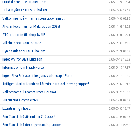
Fritidskortet – Vi är anslutna!
2025-11-24 10:34
Jul & Nyårsläger i STG-hallen!
2025-11-07 12:47
Välkommen på vinterns stora uppvisning!
2025-11-06 08:16
Alva Eriksson vinner Mälarcupen 2025!
2025-11-05 16:26
STG bjuder in till shop-kväll!
2025-10-01 16:04
Vill du jobba som ledare?
2025-09-30 17:00
Gymnastikläger i STG-hallen!
2025-09-21 09:32
Inget VM för Alva Eriksson
2025-09-18 16:22
Information om Fritidskortet
2025-09-17 17:37
Ingen Alva Eriksson i helgens världscup i Paris
2025-09-14 11:40
Äntligen startar terminen för våra barn-och breddgrupper!
2025-09-02 11:18
Välkommen till teamet Svea Persson!
2025-08-25 11:50
Vill du träna gymnastik?
2025-07-31 07:39
Extraträning i höst!
2025-07-30 13:47
Anmälan till höstterminen är öppen!
2025-07-03 09:46
Anmälan till höstens gymnastikgrupper!
2025-06-15 20:42