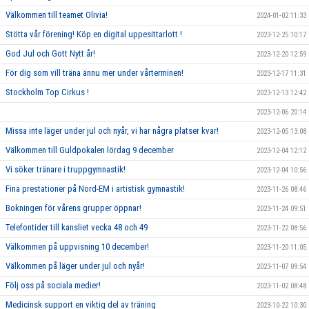
Välkommen till teamet Olivia!
2024-01-02 11:33
Stötta vår förening! Köp en digital uppesittarlott !
2023-12-25 10:17
God Jul och Gott Nytt år!
2023-12-20 12:59
För dig som vill träna ännu mer under vårterminen!
2023-12-17 11:31
Stockholm Top Cirkus !
2023-12-13 12:42
2023-12-06 20:14
Missa inte läger under jul och nyår, vi har några platser kvar!
2023-12-05 13:08
Välkommen till Guldpokalen lördag 9 december
2023-12-04 12:12
Vi söker tränare i truppgymnastik!
2023-12-04 10:56
Fina prestationer på Nord-EM i artistisk gymnastik!
2023-11-26 08:46
Bokningen för vårens grupper öppnar!
2023-11-24 09:51
Telefontider till kansliet vecka 48 och 49
2023-11-22 08:56
Välkommen på uppvisning 10 december!
2023-11-20 11:05
Välkommen på läger under jul och nyår!
2023-11-07 09:54
Följ oss på sociala medier!
2023-11-02 08:48
Medicinsk support en viktig del av träning
2023-10-22 10:30