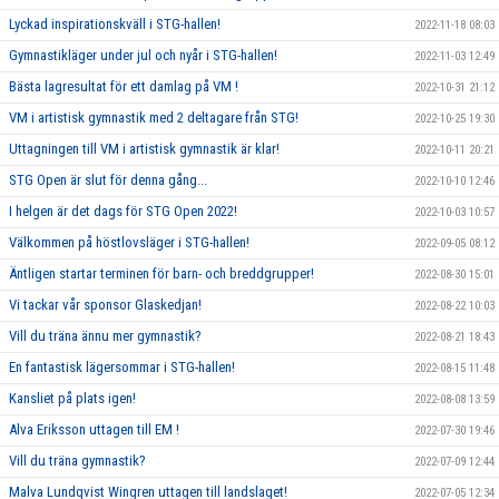
Lyckad inspirationskväll i STG-hallen!
2022-11-18 08:03
Gymnastikläger under jul och nyår i STG-hallen!
2022-11-03 12:49
Bästa lagresultat för ett damlag på VM !
2022-10-31 21:12
VM i artistisk gymnastik med 2 deltagare från STG!
2022-10-25 19:30
Uttagningen till VM i artistisk gymnastik är klar!
2022-10-11 20:21
STG Open är slut för denna gång...
2022-10-10 12:46
I helgen är det dags för STG Open 2022!
2022-10-03 10:57
Välkommen på höstlovsläger i STG-hallen!
2022-09-05 08:12
Äntligen startar terminen för barn- och breddgrupper!
2022-08-30 15:01
Vi tackar vår sponsor Glaskedjan!
2022-08-22 10:03
Vill du träna ännu mer gymnastik?
2022-08-21 18:43
En fantastisk lägersommar i STG-hallen!
2022-08-15 11:48
Kansliet på plats igen!
2022-08-08 13:59
Alva Eriksson uttagen till EM !
2022-07-30 19:46
Vill du träna gymnastik?
2022-07-09 12:44
Malva Lundqvist Wingren uttagen till landslaget!
2022-07-05 12:34