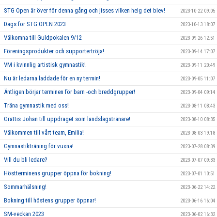
STG Open är över för denna gång och jisses vilken helg det blev!
2023-10-22 09:05
Dags för STG OPEN 2023
2023-10-13 18:07
Välkomna till Guldpokalen 9/12
2023-09-26 12:51
Föreningsprodukter och supportertröja!
2023-09-14 17:07
VM i kvinnlig artistisk gymnastik!
2023-09-11 20:49
Nu är ledarna laddade för en ny termin!
2023-09-05 11:07
Äntligen börjar terminen för barn -och breddgrupper!
2023-09-04 09:14
Träna gymnastik med oss!
2023-08-11 08:43
Grattis Johan till uppdraget som landslagstränare!
2023-08-10 08:35
Välkommen till vårt team, Emilia!
2023-08-03 19:18
Gymnastikträning för vuxna!
2023-07-28 08:39
Vill du bli ledare?
2023-07-07 09:33
Höstterminens grupper öppna för bokning!
2023-07-01 10:51
Sommarhälsning!
2023-06-22 14:22
Bokning till höstens grupper öppnar!
2023-06-16 16:04
SM-veckan 2023
2023-06-02 16:32