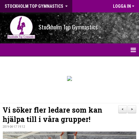
STOCKHOLM TOP GYMNASTICS
LOGGA IN
Stockholm Top Gymnastics
HEM
NYHETER
BILDGALLERI
NYHETSARKIV
Vi söker fler ledare som kan
<
>
OM FÖRENINGEN
hjälpa till i våra grupper!
2019-04-17 19:12
STG-HALLEN