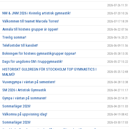
2026-07-26 11:51
NM & JNM 2026 i Kvinnlig artistisk gymnastik!
2026-07-20 10:26
Välkommen till teamet Marcela Torres!
2026-07-17 18:39
Anmäla till höstens grupper är öppen!
2026-06-22 07:56
Trevlig sommar!
2026-06-16 20:21
Telefontider till kansliet!
2026-06-09 11:56
Bokningen för höstens gymnastikgrupper öppnar!
2026-05-28 13:35
Dags för ungdoms-SM i truppgymnastik!
2026-05-27 15:22
HISTORISKT GULDREGN FÖR STOCKHOLM TOP GYMNASTICS I
2026-05-25 12:48
MALMÖ!
Vuxengympa i väntan på semestern!
2026-04-28 13:38
SM 2026 i Artistisk Gymnastik
2026-04-27 11:17
Gympa i väntan på sommaren!
2026-04-23 14:31
Sommarläger 2026!
2026-04-20 11:03
Välkomna på uppvisning idag!
2026-04-19 08:42
Sommarläger 2026!
2026-03-30 17:03