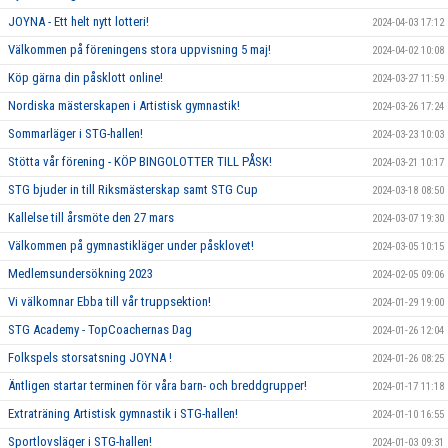
JOYNA - Ett helt nytt lotteri!
2024-04-03 17:12
Välkommen på föreningens stora uppvisning 5 maj!
2024-04-02 10:08
Köp gärna din påsklott online!
2024-03-27 11:59
Nordiska mästerskapen i Artistisk gymnastik!
2024-03-26 17:24
Sommarläger i STG-hallen!
2024-03-23 10:03
Stötta vår förening - KÖP BINGOLOTTER TILL PÅSK!
2024-03-21 10:17
STG bjuder in till Riksmästerskap samt STG Cup
2024-03-18 08:50
Kallelse till årsmöte den 27 mars
2024-03-07 19:30
Välkommen på gymnastikläger under påsklovet!
2024-03-05 10:15
Medlemsundersökning 2023
2024-02-05 09:06
Vi välkomnar Ebba till vår truppsektion!
2024-01-29 19:00
STG Academy - TopCoachernas Dag
2024-01-26 12:04
Folkspels storsatsning JOYNA !
2024-01-26 08:25
Äntligen startar terminen för våra barn- och breddgrupper!
2024-01-17 11:18
Extraträning Artistisk gymnastik i STG-hallen!
2024-01-10 16:55
Sportlovsläger i STG-hallen!
2024-01-03 09:31