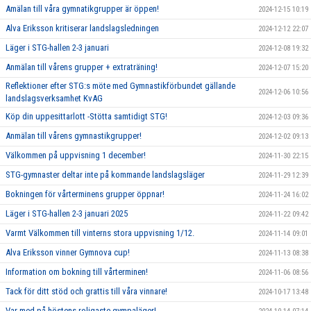
Amälan till våra gymnatikgrupper är öppen!
2024-12-15 10:19
Alva Eriksson kritiserar landslagsledningen
2024-12-12 22:07
Läger i STG-hallen 2-3 januari
2024-12-08 19:32
Anmälan till vårens grupper + extraträning!
2024-12-07 15:20
Reflektioner efter STG:s möte med Gymnastikförbundet gällande
2024-12-06 10:56
landslagsverksamhet KvAG
Köp din uppesittarlott -Stötta samtidigt STG!
2024-12-03 09:36
Anmälan till vårens gymnastikgrupper!
2024-12-02 09:13
Välkommen på uppvisning 1 december!
2024-11-30 22:15
STG-gymnaster deltar inte på kommande landslagsläger
2024-11-29 12:39
Bokningen för vårterminens grupper öppnar!
2024-11-24 16:02
Läger i STG-hallen 2-3 januari 2025
2024-11-22 09:42
Varmt Välkommen till vinterns stora uppvisning 1/12.
2024-11-14 09:01
Alva Eriksson vinner Gymnova cup!
2024-11-13 08:38
Information om bokning till vårterminen!
2024-11-06 08:56
Tack för ditt stöd och grattis till våra vinnare!
2024-10-17 13:48
Var med på höstens roligaste gympaläger!