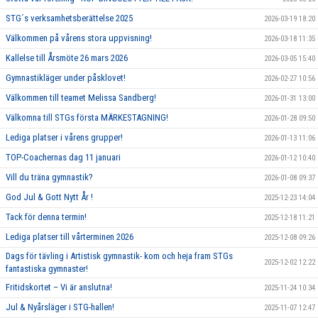
STG´s verksamhetsberättelse 2025
2026-03-19 18:20
Välkommen på vårens stora uppvisning!
2026-03-18 11:35
Kallelse till Årsmöte 26 mars 2026
2026-03-05 15:40
Gymnastikläger under påsklovet!
2026-02-27 10:56
Välkommen till teamet Melissa Sandberg!
2026-01-31 13:00
Välkomna till STGs första MÄRKESTAGNING!
2026-01-28 09:50
Lediga platser i vårens grupper!
2026-01-13 11:06
TOP-Coachernas dag 11 januari
2026-01-12 10:40
Vill du träna gymnastik?
2026-01-08 09:37
God Jul & Gott Nytt År !
2025-12-23 14:04
Tack för denna termin!
2025-12-18 11:21
Lediga platser till vårterminen 2026
2025-12-08 09:26
Dags för tävling i Artistisk gymnastik- kom och heja fram STGs
2025-12-02 12:22
fantastiska gymnaster!
Fritidskortet – Vi är anslutna!
2025-11-24 10:34
Jul & Nyårsläger i STG-hallen!
2025-11-07 12:47