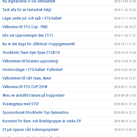
Nu digitaliserar vi vår verksamhet
2018-12-04 16:34
Tack alla för en fantastisk helg!
2018-11-26 16:42
Läger under jul- och nyår i STG-hallen!
2018-11-17 18:39
Välkomna till STG Cup - PM2
2018-11-08 20:57
Info om Uppvisningen den 17/11
2018-11-05 17:21
Nu är det dags för JEM-kval i truppgymnastik!
2018-10-17 17:31
Stockholm Team Gym Open 27-28/10
2018-10-10 16:58
Välkommen till höstens uppvisning!
2018-10-02 21:34
Höstlovsläger i STG-hallen! -Fullbokat!
2018-10-01 06:56
Välkommen till vårt team, Anna!
2018-09-25 13:37
Välkomna till STG CUP 2018!
2018-09-11 16:06
Ännu en anställd tränare på truppsidan!
2018-08-28 13:03
Vuxengympa med STG!
2018-08-21 21:53
Sponsorhuset-Stockholm Top Gymnastics
2018-08-16 22:11
Kursstart för Barn- och Breddgrupper är vecka 35!
2018-08-16 12:30
25 juli öppnar vårt bokningssystem!
2018-07-19 09:14