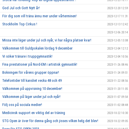
2023-12-25 10:17
God Jul och Gott Nytt år!
2023-12-20 12:59
För dig som vill träna ännu mer under vårterminen!
2023-12-17 11:31
Stockholm Top Cirkus !
2023-12-13 12:42
2023-12-06 20:14
Missa inte läger under jul och nyår, vi har några platser kvar!
2023-12-05 13:08
Välkommen till Guldpokalen lördag 9 december
2023-12-04 12:12
Vi söker tränare i truppgymnastik!
2023-12-04 10:56
Fina prestationer på Nord-EM i artistisk gymnastik!
2023-11-26 08:46
Bokningen för vårens grupper öppnar!
2023-11-24 09:51
Telefontider till kansliet vecka 48 och 49
2023-11-22 08:56
Välkommen på uppvisning 10 december!
2023-11-20 11:05
Välkommen på läger under jul och nyår!
2023-11-07 09:54
Följ oss på sociala medier!
2023-11-02 08:48
Medicinsk support en viktig del av träning
2023-10-22 10:30
STG Open är över för denna gång och jisses vilken helg det blev!
2023-10-22 09:05
Dags för STG OPEN 2023