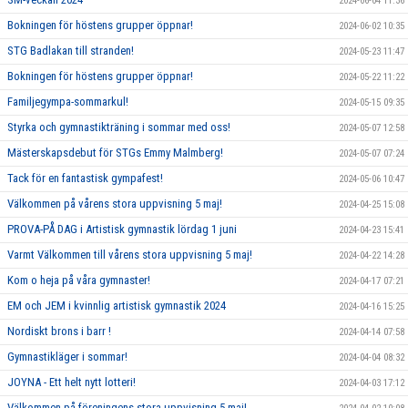
2024-06-04 11:36
Bokningen för höstens grupper öppnar!
2024-06-02 10:35
STG Badlakan till stranden!
2024-05-23 11:47
Bokningen för höstens grupper öppnar!
2024-05-22 11:22
Familjegympa-sommarkul!
2024-05-15 09:35
Styrka och gymnastikträning i sommar med oss!
2024-05-07 12:58
Mästerskapsdebut för STGs Emmy Malmberg!
2024-05-07 07:24
Tack för en fantastisk gympafest!
2024-05-06 10:47
Välkommen på vårens stora uppvisning 5 maj!
2024-04-25 15:08
PROVA-PÅ DAG i Artistisk gymnastik lördag 1 juni
2024-04-23 15:41
Varmt Välkommen till vårens stora uppvisning 5 maj!
2024-04-22 14:28
Kom o heja på våra gymnaster!
2024-04-17 07:21
EM och JEM i kvinnlig artistisk gymnastik 2024
2024-04-16 15:25
Nordiskt brons i barr !
2024-04-14 07:58
Gymnastikläger i sommar!
2024-04-04 08:32
JOYNA - Ett helt nytt lotteri!
2024-04-03 17:12
Välkommen på föreningens stora uppvisning 5 maj!