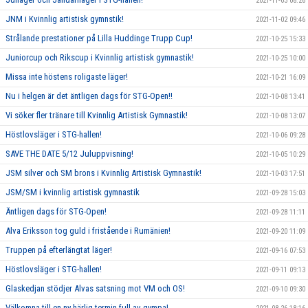
2021-11-03 08:26
JNM i Kvinnlig artistisk gymnstik!
2021-11-02 09:46
Strålande prestationer på Lilla Huddinge Trupp Cup!
2021-10-25 15:33
Juniorcup och Rikscup i Kvinnlig artistisk gymnastik!
2021-10-25 10:00
Missa inte höstens roligaste läger!
2021-10-21 16:09
Nu i helgen är det äntligen dags för STG-Open!!
2021-10-08 13:41
Vi söker fler tränare till Kvinnlig Artistisk Gymnastik!
2021-10-08 13:07
Höstlovsläger i STG-hallen!
2021-10-06 09:28
SAVE THE DATE 5/12 Juluppvisning!
2021-10-05 10:29
JSM silver och SM brons i Kvinnlig Artistisk Gymnastik!
2021-10-03 17:51
JSM/SM i kvinnlig artistisk gymnastik
2021-09-28 15:03
Äntligen dags för STG-Open!
2021-09-28 11:11
Alva Eriksson tog guld i fristående i Rumänien!
2021-09-20 11:09
Truppen på efterlängtat läger!
2021-09-16 07:53
Höstlovsläger i STG-hallen!
2021-09-11 09:13
Glaskedjan stödjer Alvas satsning mot VM och OS!
2021-09-10 09:30
Välkomna till en ny härlig termin full av gympa!