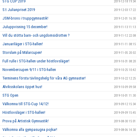
STG CUP 2019
2019-12-18 19:34
S:t Julianpriset 2019
2019-12-03 17:22
JSM-brons i truppgymnastik!
2019-12-01 16:30
Juluppvisning 15 december!
2019-11-13 11:13
Vill du stötta barn- och ungdomsidrotten ?
2019-11-12 22:08
Januariläger i STG-hallen!
2019-11-11 08:15
Storslam på Mälarcupen!
2019-11-05 20:02
Full rulle i STG-hallen under höstlovsläger!
2019-10-31 08:20
Novembercupen 9/11 i STG-hallen
2019-10-25 10:42
Terminens första tävlingshelg för våra AG gymnaster!
2019-10-22 12:25
Alviksskolans öppet hus!
2019-10-09 09:58
STG Open
2019-10-01 11:30
Välkomna till STG-Cup 14/12!
2019-09-12 15:34
Höstlovsläger i STG-hallen!
2019-09-09 15:45
Prova på Artistisk Gymnastik!
2019-08-30 15:01
Välkomna alla gympasugna pojkar!
2019-08-06 14:30