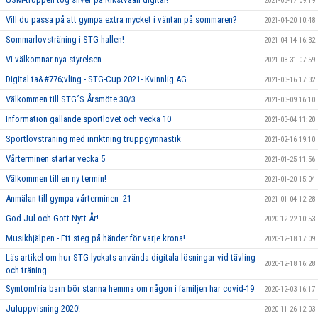
2021-05-17 09:19
Vill du passa på att gympa extra mycket i väntan på sommaren?
2021-04-20 10:48
Sommarlovsträning i STG-hallen!
2021-04-14 16:32
Vi välkomnar nya styrelsen
2021-03-31 07:59
Digital ta&#776;vling - STG-Cup 2021- Kvinnlig AG
2021-03-16 17:32
Välkommen till STG´S Årsmöte 30/3
2021-03-09 16:10
Information gällande sportlovet och vecka 10
2021-03-04 11:20
Sportlovsträning med inriktning truppgymnastik
2021-02-16 19:10
Vårterminen startar vecka 5
2021-01-25 11:56
Välkommen till en ny termin!
2021-01-20 15:04
Anmälan till gympa vårterminen -21
2021-01-04 12:28
God Jul och Gott Nytt År!
2020-12-22 10:53
Musikhjälpen - Ett steg på händer för varje krona!
2020-12-18 17:09
Läs artikel om hur STG lyckats använda digitala lösningar vid tävling
2020-12-18 16:28
och träning
Symtomfria barn bör stanna hemma om någon i familjen har covid-19
2020-12-03 16:17
Juluppvisning 2020!
2020-11-26 12:03