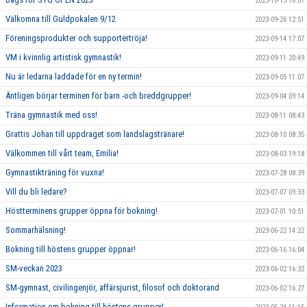
2023-10-13 18:07
Välkomna till Guldpokalen 9/12
2023-09-26 12:51
Föreningsprodukter och supportertröja!
2023-09-14 17:07
VM i kvinnlig artistisk gymnastik!
2023-09-11 20:49
Nu är ledarna laddade för en ny termin!
2023-09-05 11:07
Äntligen börjar terminen för barn -och breddgrupper!
2023-09-04 09:14
Träna gymnastik med oss!
2023-08-11 08:43
Grattis Johan till uppdraget som landslagstränare!
2023-08-10 08:35
Välkommen till vårt team, Emilia!
2023-08-03 19:18
Gymnastikträning för vuxna!
2023-07-28 08:39
Vill du bli ledare?
2023-07-07 09:33
Höstterminens grupper öppna för bokning!
2023-07-01 10:51
Sommarhälsning!
2023-06-22 14:22
Bokning till höstens grupper öppnar!
2023-06-16 16:04
SM-veckan 2023
2023-06-02 16:32
SM-gymnast, civilingenjör, affärsjurist, filosof och doktorand
2023-06-02 16:27
Information om bokning till höstens grupper!