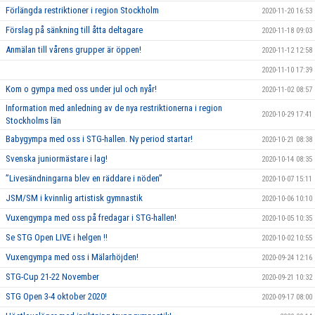
Förlängda restriktioner i region Stockholm
2020-11-20 16:53
Förslag på sänkning till åtta deltagare
2020-11-18 09:03
Anmälan till vårens grupper är öppen!
2020-11-12 12:58
2020-11-10 17:39
Kom o gympa med oss under jul och nyår!
2020-11-02 08:57
Information med anledning av de nya restriktionerna i region
2020-10-29 17:41
Stockholms län
Babygympa med oss i STG-hallen. Ny period startar!
2020-10-21 08:38
Svenska juniormästare i lag!
2020-10-14 08:35
”Livesändningarna blev en räddare i nöden”
2020-10-07 15:11
JSM/SM i kvinnlig artistisk gymnastik
2020-10-06 10:10
Vuxengympa med oss på fredagar i STG-hallen!
2020-10-05 10:35
Se STG Open LIVE i helgen !!
2020-10-02 10:55
Vuxengympa med oss i Mälarhöjden!
2020-09-24 12:16
STG-Cup 21-22 November
2020-09-21 10:32
STG Open 3-4 oktober 2020!
2020-09-17 08:00