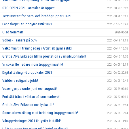
2021-08-26 18:16
STG OPEN 2021 - anmälan är öppen!
2021-08-23 15:27
Terminsstart för barn- och breddgrupper HT-21
2021-08-21 10:13
Landslaget i truppgymnastik 2021
2021-07-07 13:42
Glad Sommar!
2021-06-24
Sökes - Tränare på 50%
2021-06-16 11:18
Välkomna till träningsdag i Artistisk gymnastik!
2021-06-14 13:36
Grattis Alva Eriksson till fin prestation i värlsdcupfinalen!
2021-06-13 14:30
Vi söker fler ledare inom truppgymnastik!
2021-06-09 16:19
Digital tävling - Guldpokalen 2021
2021-06-02 20:03
Världens roligaste jobb!
2021-06-01 12:42
Vuxengympa under juni och augusti!
2021-05-29 09:00
Fortsätt träna i väntan på sommarlovet!
2021-05-27 09:10
Grattis Alva Eriksson och lycka till !
2021-05-24 13:44
Sommarlovsträning med inriktning truppgymnastik!
2021-05-24 10:14
Våruppvisningen 2021 är tyvärr inställd!
2021-05-21 11:09
USM-truppen tog silver på Rikstvåan digital!