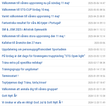
Välkommen till vårens uppvisning nu på söndag 11 maj!
2025-05-06 14:47
Välkommen till STG-CUP lördag 10 maj.
2025-05-05 08:56
Varmt välkommen till vårens uppvisning 11 maj!
2025-04-25 08:01
Fantastiska resultat för våra AG-tjejer i Portugal!
2025-04-14 09:13
SM & JSM 2025 i Artistisk Gymnastik
2025-04-11 15:12
Välkommen till vårens stora uppvisning den 11 maj !
2025-04-04 15:14
Kallelse till årsmöte den 27 mars
2025-03-06
Uppdatering om personuppgiftsincident Sportadmin
2025-03-05 15:12
På lördag är det dags för föreningens trupptävling "STG Open light"
2025-03-05 12:59
Träna extra på specifika redskap!
2025-02-17 08:34
Träningsgrupp för ungdomar!
2025-01-14 17:30
Terminsstart !
2025-01-09 18:56
Toptjejernas dag! Träna, tävla,trivas!
2025-01-07 18:47
Välkommen att anmäla dig till vårens grupper!
2025-01-03 11:09
Gott Nytt År!
2024-12-31 15:58
Vi önskar er alla en riktigt God Jul & Gott Nytt År !
2024-12-20 11:49