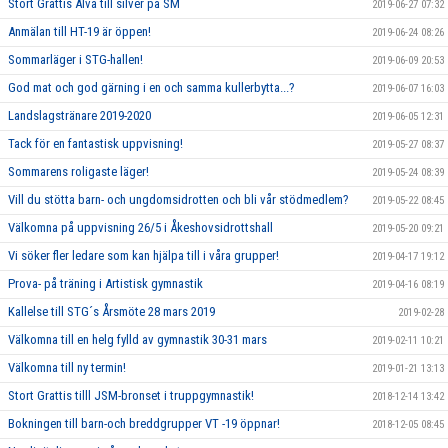
Stort Grattis Alva till silver på SM
2019-06-27 07:32
Anmälan till HT-19 är öppen!
2019-06-24 08:26
Sommarläger i STG-hallen!
2019-06-09 20:53
God mat och god gärning i en och samma kullerbytta...?
2019-06-07 16:03
Landslagstränare 2019-2020
2019-06-05 12:31
Tack för en fantastisk uppvisning!
2019-05-27 08:37
Sommarens roligaste läger!
2019-05-24 08:39
Vill du stötta barn- och ungdomsidrotten och bli vår stödmedlem?
2019-05-22 08:45
Välkomna på uppvisning 26/5 i Åkeshovsidrottshall
2019-05-20 09:21
Vi söker fler ledare som kan hjälpa till i våra grupper!
2019-04-17 19:12
Prova- på träning i Artistisk gymnastik
2019-04-16 08:19
Kallelse till STG´s Årsmöte 28 mars 2019
2019-02-28
Välkomna till en helg fylld av gymnastik 30-31 mars
2019-02-11 10:21
Välkomna till ny termin!
2019-01-21 13:13
Stort Grattis tilll JSM-bronset i truppgymnastik!
2018-12-14 13:42
Bokningen till barn-och breddgrupper VT -19 öppnar!
2018-12-05 08:45