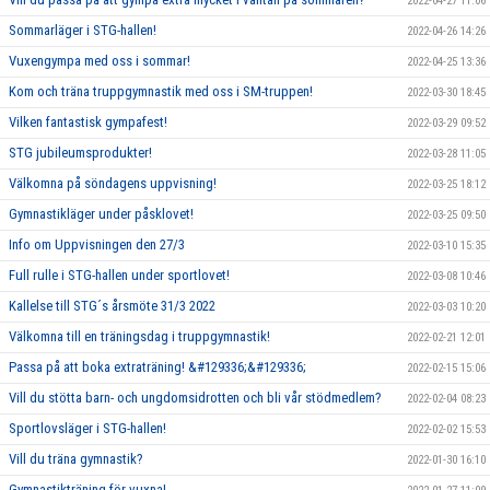
2022-04-27 11:06
Sommarläger i STG-hallen!
2022-04-26 14:26
Vuxengympa med oss i sommar!
2022-04-25 13:36
Kom och träna truppgymnastik med oss i SM-truppen!
2022-03-30 18:45
Vilken fantastisk gympafest!
2022-03-29 09:52
STG jubileumsprodukter!
2022-03-28 11:05
Välkomna på söndagens uppvisning!
2022-03-25 18:12
Gymnastikläger under påsklovet!
2022-03-25 09:50
Info om Uppvisningen den 27/3
2022-03-10 15:35
Full rulle i STG-hallen under sportlovet!
2022-03-08 10:46
Kallelse till STG´s årsmöte 31/3 2022
2022-03-03 10:20
Välkomna till en träningsdag i truppgymnastik!
2022-02-21 12:01
Passa på att boka extraträning! &#129336;&#129336;
2022-02-15 15:06
Vill du stötta barn- och ungdomsidrotten och bli vår stödmedlem?
2022-02-04 08:23
Sportlovsläger i STG-hallen!
2022-02-02 15:53
Vill du träna gymnastik?
2022-01-30 16:10
Gymnastikträning för vuxna!