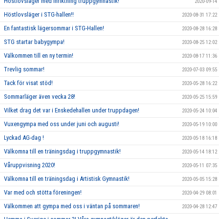
Höstlovsläger med inriktning truppgymnastik!
2020-09-14
Höstlovsläger i STG-hallen!!
2020-08-31 17:22
En fantastisk lägersommar i STG-Hallen!
2020-08-28 16:28
STG startar babygympa!
2020-08-25 12:02
Välkommen till en ny termin!
2020-08-17 11:36
Trevlig sommar!
2020-07-03 09:55
Tack för visat stöd!
2020-05-28 16:22
Sommarläger även vecka 28!
2020-05-25 15:59
Vilket drag det var i Enskedehallen under truppdagen!
2020-05-24 10:04
Vuxengympa med oss under juni och augusti!
2020-05-19 10:00
Lyckad AG-dag !
2020-05-18 16:18
Välkomna till en träningsdag i truppgymnastik!
2020-05-14 18:12
Våruppvisning 2020!
2020-05-11 07:35
Välkomna till en träningsdag i Artistisk Gymnastik!
2020-05-05 15:28
Var med och stötta föreningen!
2020-04-29 08:01
Välkommen att gympa med oss i väntan på sommaren!
2020-04-28 12:47