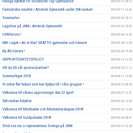
Härliga nyheter för Stockholm Top Gymnastics!
2018-07-15 20:12
Fantastiska resultat i Artistisk Gymnastik under SM-veckan!
2018-07-11 14:56
Sommarlov
2018-07-02 18:13
Lagsilver på JNM i Artistisk Gymnastik!
2018-07-02 18:07
USM-brons !
2018-06-04 16:25
NM- Lagen i AG är klar! GRATTIS gymnaster och tränare!
2018-05-28 12:09
Ny AG-tränare !
2018-05-20 19:58
GDPR-INTEGRITETSPOLICY
2018-05-15 13:18
Vill du bli vår sponsorpartner?
2018-04-23 11:12
Sommarläger 2018
2018-04-11 12:44
Vi söker fler ledare som kan hjälpa till i våra grupper !
2018-04-10 08:39
Välkomna till vårens uppvisningar den 22 april!
2018-03-27 15:31
SM-veckan biljetter
2018-03-26 12:49
Välkomna till Riksfinalen och Riksmästerskapen 2018!
2018-03-22 13:04
Välkomna till Guldpokalen 2018!
2018-03-20 08:41
Stöd oss när vi representerar Sverige på JNM
2018-03-16 10:28