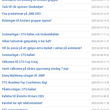
2023-05-24 11:15
Tack till vår sponsor Glaskedjan!
2023-05-22 17:02
Fina prestationer på JNM 2023
2023-05-22 16:47
Bokningen till höstens grupper öppnar!
2023-05-20 10:29
2023-05-18 19:14
Sommarläger i STG-hallen och Enskedehallen!
2023-05-17 11:16
Vilken fantastisk gympahelg vi har haft!
2023-05-09 11:31
Vill du passa på att gympa extra mycket i väntan på sommaren?
2023-05-08 18:04
Sommarläger i STG-hallen!
2023-05-08 09:01
Välkomna till STG-Cup 6 maj
2023-05-03 11:19
Varmt välkomna på vårens uppvisning söndag 7 maj!
2023-05-02 16:20
Emmy Malmberg uttagen till JNM!
2023-03-29 19:27
STG Academy-Top Coachernas dag!
2023-03-13 19:38
Påsklovsläger i STG-hallen!
2023-03-10 12:49
Kallelse till årsmöte 30 mars 2023
2023-02-14 08:05
Kansliet har nytt telefonnummer!
2023-02-06 11:34
STG supportertröja!