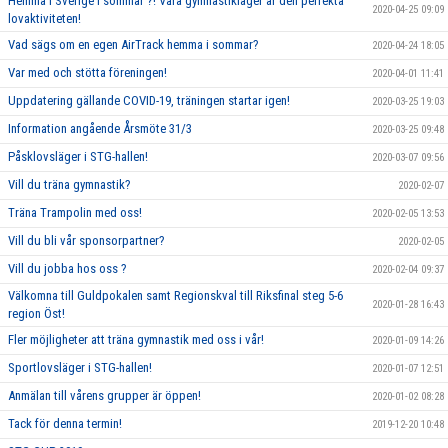
Hemma i Sverige i sommar ?! Våra gymnastikläger är den perfekta
2020-04-25 09:09
lovaktiviteten!
Vad sägs om en egen AirTrack hemma i sommar?
2020-04-24 18:05
Var med och stötta föreningen!
2020-04-01 11:41
Uppdatering gällande COVID-19, träningen startar igen!
2020-03-25 19:03
Information angående Årsmöte 31/3
2020-03-25 09:48
Påsklovsläger i STG-hallen!
2020-03-07 09:56
Vill du träna gymnastik?
2020-02-07
Träna Trampolin med oss!
2020-02-05 13:53
Vill du bli vår sponsorpartner?
2020-02-05
Vill du jobba hos oss ?
2020-02-04 09:37
Välkomna till Guldpokalen samt Regionskval till Riksfinal steg 5-6
2020-01-28 16:43
region Öst!
Fler möjligheter att träna gymnastik med oss i vår!
2020-01-09 14:26
Sportlovsläger i STG-hallen!
2020-01-07 12:51
Anmälan till vårens grupper är öppen!
2020-01-02 08:28
Tack för denna termin!
2019-12-20 10:48