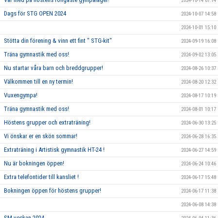
2024-10-14 07:14
Dags för STG OPEN 2024
2024-10-07 14:58
2024-10-01 15:10
Stötta din förening & vinn ett fint " STG-kit"
2024-09-19 16:08
Träna gymnastik med oss!
2024-09-02 13:05
Nu startar våra barn och breddgrupper!
2024-08-26 10:37
Välkommen till en ny termin!
2024-08-20 12:32
Vuxengympa!
2024-08-17 10:19
Träna gymnastik med oss!
2024-08-01 10:17
Höstens grupper och extraträning!
2024-06-30 13:25
Vi önskar er en skön sommar!
2024-06-28 16:35
Extraträning i Artistisk gymnastik HT-24 !
2024-06-27 14:59
Nu är bokningen öppen!
2024-06-24 10:46
Extra telefontider till kansliet !
2024-06-17 15:48
Bokningen öppen för höstens grupper!
2024-06-17 11:38
2024-06-08 14:38
SM-veckan 2024