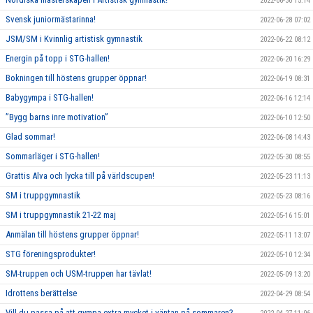
2022-06-30 15:14
Svensk juniormästarinna!
2022-06-28 07:02
JSM/SM i Kvinnlig artistisk gymnastik
2022-06-22 08:12
Energin på topp i STG-hallen!
2022-06-20 16:29
Bokningen till höstens grupper öppnar!
2022-06-19 08:31
Babygympa i STG-hallen!
2022-06-16 12:14
”Bygg barns inre motivation”
2022-06-10 12:50
Glad sommar!
2022-06-08 14:43
Sommarläger i STG-hallen!
2022-05-30 08:55
Grattis Alva och lycka till på världscupen!
2022-05-23 11:13
SM i truppgymnastik
2022-05-23 08:16
SM i truppgymnastik 21-22 maj
2022-05-16 15:01
Anmälan till höstens grupper öppnar!
2022-05-11 13:07
STG föreningsprodukter!
2022-05-10 12:34
SM-truppen och USM-truppen har tävlat!
2022-05-09 13:20
Idrottens berättelse
2022-04-29 08:54
Vill du passa på att gympa extra mycket i väntan på sommaren?