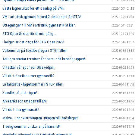
2022-11-03 12:49
Bästa lagresultat för ett damlag på VM !
2022-10-31 21:12
VM i artistisk gymnastik med 2 deltagare från STG!
2022-10-25 19:30
Uttagningen till VM i artistisk gymnastik är klar!
2022-10-11 20:21
STG Open är slut för denna gång...
2022-10-10 12:46
I helgen är det dags för STG Open 2022!
2022-10-03 10:57
Välkommen på höstlovsläger i STG-hallen!
2022-09-05 08:12
Äntligen startar terminen för barn- och breddgrupper!
2022-08-30 15:01
Vi tackar vår sponsor Glaskedjan!
2022-08-22 10:03
Vill du träna ännu mer gymnastik?
2022-08-21 18:43
En fantastisk lägersommar i STG-hallen!
2022-08-15 11:48
Kansliet på plats igen!
2022-08-08 13:59
Alva Eriksson uttagen till EM !
2022-07-30 19:46
Vill du träna gymnastik?
2022-07-09 12:44
Malva Lundqvist Wingren uttagen till landslaget!
2022-07-05 12:34
Trevlig sommar önskar vi på kansliet!
2022-07-02 16:49
Nordiska mästerskapen i Artistisk gymnastik!