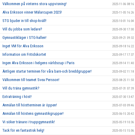
Välkommen på vinterns stora uppvisning!
2025-11-06 08:16
Alva Eriksson vinner Mälarcupen 2025!
2025-11-05 16:26
STG bjuder in till shop-kväll!
2025-10-01 16:04
Vill du jobba som ledare?
2025-09-30 17:00
Gymnastikläger i STG-hallen!
2025-09-21 09:32
Inget VM för Alva Eriksson
2025-09-18 16:22
Information om Fritidskortet
2025-09-17 17:37
Ingen Alva Eriksson i helgens världscup i Paris
2025-09-14 11:40
Äntligen startar terminen för våra barn-och breddgrupper!
2025-09-02 11:18
Välkommen till teamet Svea Persson!
2025-08-25 11:50
Vill du träna gymnastik?
2025-07-31 07:39
Extraträning i höst!
2025-07-30 13:47
Anmälan till höstterminen är öppen!
2025-07-03 09:46
Anmälan till höstens gymnastikgrupper!
2025-06-15 20:42
Vi söker tränare i truppgymnastik!
2025-05-19 10:36
Tack för en fantastisk helg!
2025-05-15 15:06