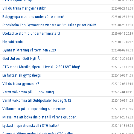
2023-01-30 15:40
Vill du träna mer gymnastik?
2023-01-29 18:50
Babygympa med oss under vårterminen!
2023-01-23 15:49
Stockholm Top Gymnastics vinnare av S:t Julian priset 2023!!
2023-01-20 17:30
Utökad telefontid under terminsstart!
2023-01-16 20:19
Hej vårtermin!
2023-01-12 09:42
Gymnastikträning vårterminen 2023
2023-01-02 09:52
God Jul och Gott Nytt År!
2022-12-20 09:12
STG med i Musikhjälpen !! Live kl 12:30 i SVT idag!
2022-12-17 10:50
En fantastisk gympahelg!
2022-12-06 11:05
Vill du träna gymnastik?
2022-12-05 15:10
Varmt välkomna på juluppvisning !
2022-12-04 07:41
Varmt välkomna till Guldpokalen lördag 3/12
2022-12-02 11:28
Välkommen på juluppvisning 4 december !
2022-11-28 11:45
Missa inte att boka din plats till vårens grupper!
2022-11-25 12:22
Lyckad inspirationskväll i STG-hallen!
2022-11-18 08:03
Gymnastikläger under jul och nyår i STG-hallen!