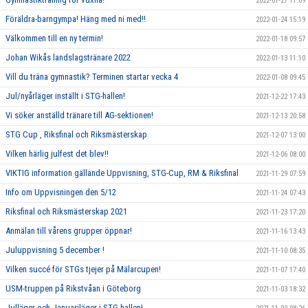
2022-01-27 11:09
Föräldra-barngympa! Häng med ni med!!
2022-01-24 15:19
Välkommen till en ny termin!
2022-01-18 09:57
Johan Wikås landslagstränare 2022
2022-01-13 11:10
Vill du träna gymnastik? Terminen startar vecka 4
2022-01-08 09:45
Jul/nyårläger inställt i STG-hallen!
2021-12-22 17:43
Vi söker anställd tränare till AG-sektionen!
2021-12-13 20:58
STG Cup , Riksfinal och Riksmästerskap
2021-12-07 13:00
Vilken härlig julfest det blev!!
2021-12-06 08:00
VIKTIG information gällande Uppvisning, STG-Cup, RM & Riksfinal
2021-11-29 07:59
Info om Uppvisningen den 5/12
2021-11-24 07:43
Riksfinal och Riksmästerskap 2021
2021-11-23 17:20
Anmälan till vårens grupper öppnar!
2021-11-16 13:43
Juluppvisning 5 december !
2021-11-10 08:35
Vilken succé för STGs tjejer på Mälarcupen!
2021-11-07 17:40
USM-truppen på Rikstvåan i Göteborg
2021-11-03 18:32
Julläger och Januariläger i STG-hallen!