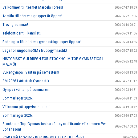
Välkommen till teamet Marcela Torres!
2026-07-17 18:39
Anmäla till höstens grupper är öppen!
2026-06-22 07:56
Trevlig sommar!
2026-06-16 20:21
Telefontider till kansliet!
2026-06-09 11:56
Bokningen för höstens gymnastikgrupper öppnar!
2026-05-28 13:35
Dags för ungdoms-SM i truppgymnastik!
2026-05-27 15:22
HISTORISKT GULDREGN FÖR STOCKHOLM TOP GYMNASTICS I
2026-05-25 12:48
MALMÖ!
Vuxengympa i väntan på semestern!
2026-04-28 13:38
SM 2026 i Artistisk Gymnastik
2026-04-27 11:17
Gympa i väntan på sommaren!
2026-04-23 14:31
Sommarläger 2026!
2026-04-20 11:03
Välkomna på uppvisning idag!
2026-04-19 08:42
Sommarläger 2026!
2026-03-30 17:03
Stockholm Top Gymnastics har fått ny ordförande-välkommen Per
2026-03-27 08:03
Johansson!
Stötta vår förening - KÖP BINGOLOTTER TILL PÅSK!
2026-03-26