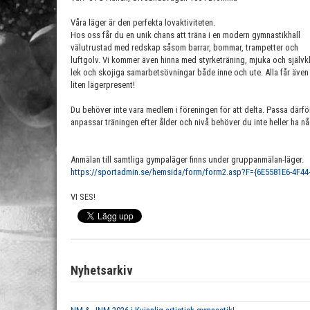
Våra läger är den perfekta lovaktiviteten.
Hos oss får du en unik chans att träna i en modern gymnastikhall
välutrustad med redskap såsom barrar, bommar, trampetter och
luftgolv. Vi kommer även hinna med styrketräning, mjuka och självkl
lek och skojiga samarbetsövningar både inne och ute. Alla får även
liten lägerpresent!
Du behöver inte vara medlem i föreningen för att delta. Passa därf
anpassar träningen efter ålder och nivå behöver du inte heller ha 
Anmälan till samtliga gympaläger finns under gruppanmälan-läger.
https://sportadmin.se/hemsida/form/form2.asp?F={6E5581E6-4F44
VI SES!
Nyhetsarkiv