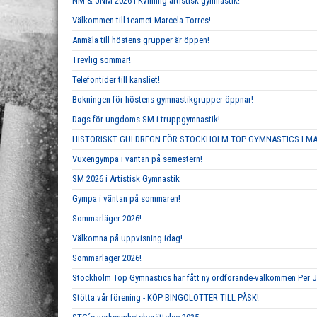
NM & JNM 2026 i Kvinnlig artistisk gymnastik!
Välkommen till teamet Marcela Torres!
Anmäla till höstens grupper är öppen!
Trevlig sommar!
Telefontider till kansliet!
Bokningen för höstens gymnastikgrupper öppnar!
Dags för ungdoms-SM i truppgymnastik!
HISTORISKT GULDREGN FÖR STOCKHOLM TOP GYMNASTICS I M
Vuxengympa i väntan på semestern!
SM 2026 i Artistisk Gymnastik
Gympa i väntan på sommaren!
Sommarläger 2026!
Välkomna på uppvisning idag!
Sommarläger 2026!
Stockholm Top Gymnastics har fått ny ordförande-välkommen Per 
Stötta vår förening - KÖP BINGOLOTTER TILL PÅSK!