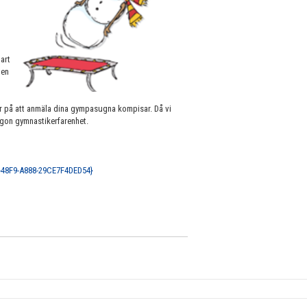
art
 en
ör på att anmäla dina gympasugna kompisar. Då vi
någon gymnastikerfarenhet.
-48F9-A888-29CE7F4DED54}