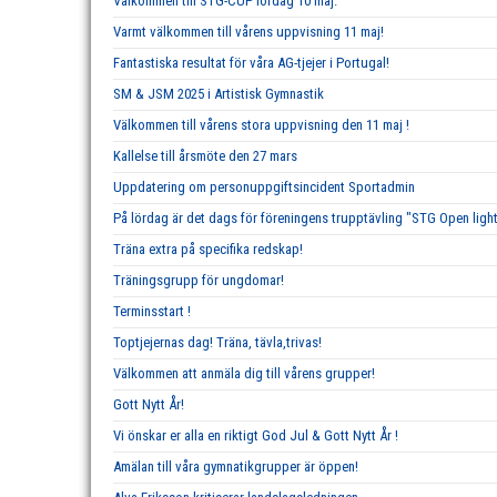
Välkommen till STG-CUP lördag 10 maj.
Varmt välkommen till vårens uppvisning 11 maj!
Fantastiska resultat för våra AG-tjejer i Portugal!
SM & JSM 2025 i Artistisk Gymnastik
Välkommen till vårens stora uppvisning den 11 maj !
Kallelse till årsmöte den 27 mars
Uppdatering om personuppgiftsincident Sportadmin
På lördag är det dags för föreningens trupptävling "STG Open ligh
Träna extra på specifika redskap!
Träningsgrupp för ungdomar!
Terminsstart !
Toptjejernas dag! Träna, tävla,trivas!
Välkommen att anmäla dig till vårens grupper!
Gott Nytt År!
Vi önskar er alla en riktigt God Jul & Gott Nytt År !
Amälan till våra gymnatikgrupper är öppen!