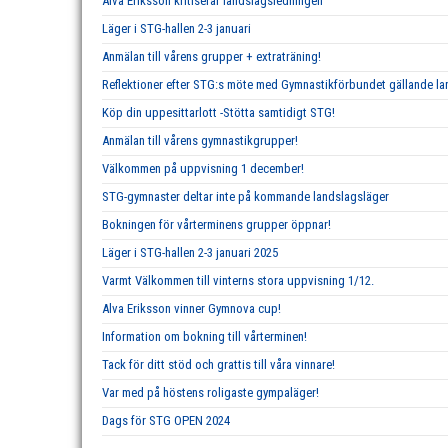
Alva Eriksson kritiserar landslagsledningen
Läger i STG-hallen 2-3 januari
Anmälan till vårens grupper + extraträning!
Reflektioner efter STG:s möte med Gymnastikförbundet gällande 
Köp din uppesittarlott -Stötta samtidigt STG!
Anmälan till vårens gymnastikgrupper!
Välkommen på uppvisning 1 december!
STG-gymnaster deltar inte på kommande landslagsläger
Bokningen för vårterminens grupper öppnar!
Läger i STG-hallen 2-3 januari 2025
Varmt Välkommen till vinterns stora uppvisning 1/12.
Alva Eriksson vinner Gymnova cup!
Information om bokning till vårterminen!
Tack för ditt stöd och grattis till våra vinnare!
Var med på höstens roligaste gympaläger!
Dags för STG OPEN 2024