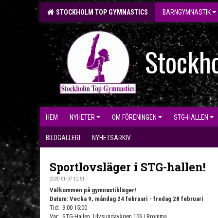
STOCKHOLM TOP GYMNASTICS
BARNGYMNASTIK
Stockh
HEM
NYHETER
OM FÖRENINGEN
STG-HALLEN
BILDGALLERI
NYHETSARKIV
Sportlovsläger i STG-hallen!
2020-01-07 12:51
Välkommen på gymnastikläger!
Datum: Vecka 9, måndag 24 februari - fredag 28 februari
Tid: 9:00-15:00
Var: STG-Hallen, Ulvsundavägen 106 i Bromma