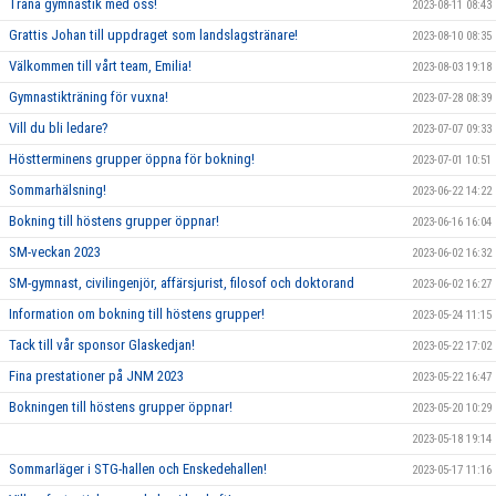
Träna gymnastik med oss!
2023-08-11 08:43
Grattis Johan till uppdraget som landslagstränare!
2023-08-10 08:35
Välkommen till vårt team, Emilia!
2023-08-03 19:18
Gymnastikträning för vuxna!
2023-07-28 08:39
Vill du bli ledare?
2023-07-07 09:33
Höstterminens grupper öppna för bokning!
2023-07-01 10:51
Sommarhälsning!
2023-06-22 14:22
Bokning till höstens grupper öppnar!
2023-06-16 16:04
SM-veckan 2023
2023-06-02 16:32
SM-gymnast, civilingenjör, affärsjurist, filosof och doktorand
2023-06-02 16:27
Information om bokning till höstens grupper!
2023-05-24 11:15
Tack till vår sponsor Glaskedjan!
2023-05-22 17:02
Fina prestationer på JNM 2023
2023-05-22 16:47
Bokningen till höstens grupper öppnar!
2023-05-20 10:29
2023-05-18 19:14
Sommarläger i STG-hallen och Enskedehallen!
2023-05-17 11:16