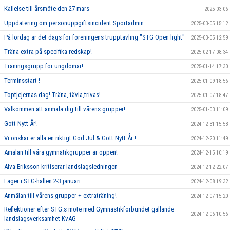
Kallelse till årsmöte den 27 mars
2025-03-06
Uppdatering om personuppgiftsincident Sportadmin
2025-03-05 15:12
På lördag är det dags för föreningens trupptävling "STG Open light"
2025-03-05 12:59
Träna extra på specifika redskap!
2025-02-17 08:34
Träningsgrupp för ungdomar!
2025-01-14 17:30
Terminsstart !
2025-01-09 18:56
Toptjejernas dag! Träna, tävla,trivas!
2025-01-07 18:47
Välkommen att anmäla dig till vårens grupper!
2025-01-03 11:09
Gott Nytt År!
2024-12-31 15:58
Vi önskar er alla en riktigt God Jul & Gott Nytt År !
2024-12-20 11:49
Amälan till våra gymnatikgrupper är öppen!
2024-12-15 10:19
Alva Eriksson kritiserar landslagsledningen
2024-12-12 22:07
Läger i STG-hallen 2-3 januari
2024-12-08 19:32
Anmälan till vårens grupper + extraträning!
2024-12-07 15:20
Reflektioner efter STG:s möte med Gymnastikförbundet gällande
2024-12-06 10:56
landslagsverksamhet KvAG