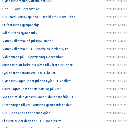
Gymnastikträning vårterminen 2023
2023-01-02 09:52
God Jul och Gott Nytt År!
2022-12-20 09:12
STG med i Musikhjälpen !! Live kl 12:30 i SVT idag!
2022-12-17 10:50
En fantastisk gympahelg!
2022-12-06 11:05
Vill du träna gymnastik?
2022-12-05 15:10
Varmt välkomna på juluppvisning !
2022-12-04 07:41
Varmt välkomna till Guldpokalen lördag 3/12
2022-12-02 11:28
Välkommen på juluppvisning 4 december !
2022-11-28 11:45
Missa inte att boka din plats till vårens grupper!
2022-11-25 12:22
Lyckad inspirationskväll i STG-hallen!
2022-11-18 08:03
Gymnastikläger under jul och nyår i STG-hallen!
2022-11-03 12:49
Bästa lagresultat för ett damlag på VM !
2022-10-31 21:12
VM i artistisk gymnastik med 2 deltagare från STG!
2022-10-25 19:30
Uttagningen till VM i artistisk gymnastik är klar!
2022-10-11 20:21
STG Open är slut för denna gång...
2022-10-10 12:46
I helgen är det dags för STG Open 2022!
2022-10-03 10:57