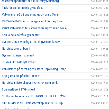
Mästerskapsdebut för STGs Emmy Malmberg!
2024-05-07 07:24
Tack för en fantastisk gympafest!
2024-05-06 10:47
Välkommen på vårens stora uppvisning 5 maj!
2024-04-25 15:08
PROVA-PÅ DAG i Artistisk gymnastik lördag 1 juni
2024-04-23 15:41
Varmt Välkommen till vårens stora uppvisning 5 maj!
2024-04-22 14:28
Kom o heja på våra gymnaster!
2024-04-17 07:21
EM och JEM i kvinnlig artistisk gymnastik 2024
2024-04-16 15:25
Nordiskt brons i barr !
2024-04-14 07:58
Gymnastikläger i sommar!
2024-04-04 08:32
JOYNA - Ett helt nytt lotteri!
2024-04-03 17:12
Välkommen på föreningens stora uppvisning 5 maj!
2024-04-02 10:08
Köp gärna din påsklott online!
2024-03-27 11:59
Nordiska mästerskapen i Artistisk gymnastik!
2024-03-26 17:24
Sommarläger i STG-hallen!
2024-03-23 10:03
Stötta vår förening - KÖP BINGOLOTTER TILL PÅSK!
2024-03-21 10:17
STG bjuder in till Riksmästerskap samt STG Cup
2024-03-18 08:50