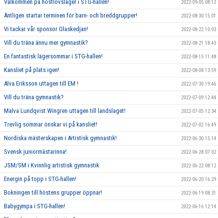
Välkommen på höstlovsläger i STG-hallen!
2022-09-05 08:12
Äntligen startar terminen för barn- och breddgrupper!
2022-08-30 15:01
Vi tackar vår sponsor Glaskedjan!
2022-08-22 10:03
Vill du träna ännu mer gymnastik?
2022-08-21 18:43
En fantastisk lägersommar i STG-hallen!
2022-08-15 11:48
Kansliet på plats igen!
2022-08-08 13:59
Alva Eriksson uttagen till EM !
2022-07-30 19:46
Vill du träna gymnastik?
2022-07-09 12:44
Malva Lundqvist Wingren uttagen till landslaget!
2022-07-05 12:34
Trevlig sommar önskar vi på kansliet!
2022-07-02 16:49
Nordiska mästerskapen i Artistisk gymnastik!
2022-06-30 15:14
Svensk juniormästarinna!
2022-06-28 07:02
JSM/SM i Kvinnlig artistisk gymnastik
2022-06-22 08:12
Energin på topp i STG-hallen!
2022-06-20 16:29
Bokningen till höstens grupper öppnar!
2022-06-19 08:31
Babygympa i STG-hallen!
2022-06-16 12:14