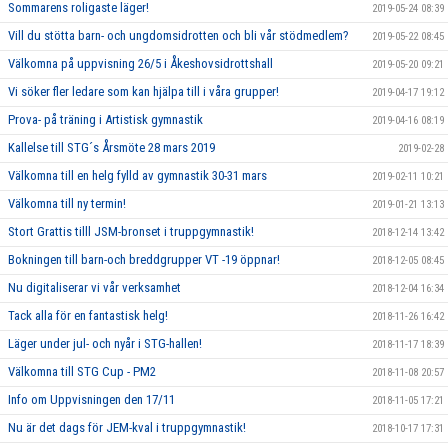
Sommarens roligaste läger!
2019-05-24 08:39
Vill du stötta barn- och ungdomsidrotten och bli vår stödmedlem?
2019-05-22 08:45
Välkomna på uppvisning 26/5 i Åkeshovsidrottshall
2019-05-20 09:21
Vi söker fler ledare som kan hjälpa till i våra grupper!
2019-04-17 19:12
Prova- på träning i Artistisk gymnastik
2019-04-16 08:19
Kallelse till STG´s Årsmöte 28 mars 2019
2019-02-28
Välkomna till en helg fylld av gymnastik 30-31 mars
2019-02-11 10:21
Välkomna till ny termin!
2019-01-21 13:13
Stort Grattis tilll JSM-bronset i truppgymnastik!
2018-12-14 13:42
Bokningen till barn-och breddgrupper VT -19 öppnar!
2018-12-05 08:45
Nu digitaliserar vi vår verksamhet
2018-12-04 16:34
Tack alla för en fantastisk helg!
2018-11-26 16:42
Läger under jul- och nyår i STG-hallen!
2018-11-17 18:39
Välkomna till STG Cup - PM2
2018-11-08 20:57
Info om Uppvisningen den 17/11
2018-11-05 17:21
Nu är det dags för JEM-kval i truppgymnastik!
2018-10-17 17:31