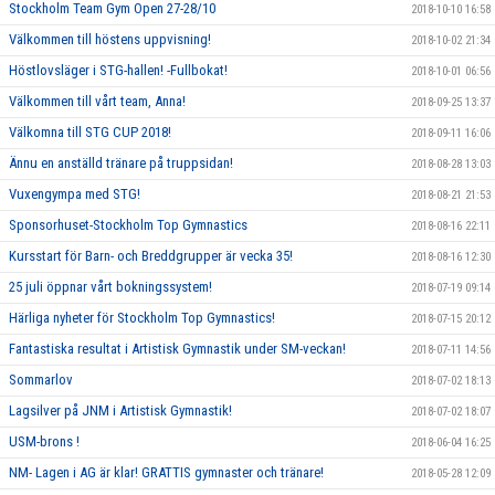
Stockholm Team Gym Open 27-28/10
2018-10-10 16:58
Välkommen till höstens uppvisning!
2018-10-02 21:34
Höstlovsläger i STG-hallen! -Fullbokat!
2018-10-01 06:56
Välkommen till vårt team, Anna!
2018-09-25 13:37
Välkomna till STG CUP 2018!
2018-09-11 16:06
Ännu en anställd tränare på truppsidan!
2018-08-28 13:03
Vuxengympa med STG!
2018-08-21 21:53
Sponsorhuset-Stockholm Top Gymnastics
2018-08-16 22:11
Kursstart för Barn- och Breddgrupper är vecka 35!
2018-08-16 12:30
25 juli öppnar vårt bokningssystem!
2018-07-19 09:14
Härliga nyheter för Stockholm Top Gymnastics!
2018-07-15 20:12
Fantastiska resultat i Artistisk Gymnastik under SM-veckan!
2018-07-11 14:56
Sommarlov
2018-07-02 18:13
Lagsilver på JNM i Artistisk Gymnastik!
2018-07-02 18:07
USM-brons !
2018-06-04 16:25
NM- Lagen i AG är klar! GRATTIS gymnaster och tränare!
2018-05-28 12:09