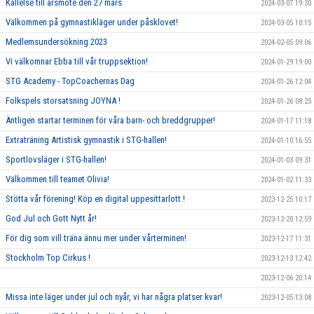
Kallelse till årsmöte den 27 mars
2024-03-07 19:30
Välkommen på gymnastikläger under påsklovet!
2024-03-05 10:15
Medlemsundersökning 2023
2024-02-05 09:06
Vi välkomnar Ebba till vår truppsektion!
2024-01-29 19:00
STG Academy - TopCoachernas Dag
2024-01-26 12:04
Folkspels storsatsning JOYNA !
2024-01-26 08:25
Äntligen startar terminen för våra barn- och breddgrupper!
2024-01-17 11:18
Extraträning Artistisk gymnastik i STG-hallen!
2024-01-10 16:55
Sportlovsläger i STG-hallen!
2024-01-03 09:31
Välkommen till teamet Olivia!
2024-01-02 11:33
Stötta vår förening! Köp en digital uppesittarlott !
2023-12-25 10:17
God Jul och Gott Nytt år!
2023-12-20 12:59
För dig som vill träna ännu mer under vårterminen!
2023-12-17 11:31
Stockholm Top Cirkus !
2023-12-13 12:42
2023-12-06 20:14
Missa inte läger under jul och nyår, vi har några platser kvar!
2023-12-05 13:08