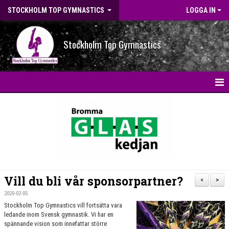
STOCKHOLM TOP GYMNASTICS
LOGGA IN
Stockholm Top Gymnastics
HEM
NYHETER
BILDGALLERI
NYHETSARKIV
Vill du bli vår sponsorpartner?
<
>
OM FÖRENINGEN
2020-02-05
Stockholm Top Gymnastics vill fortsätta vara
ledande inom Svensk gymnastik. Vi har en
STG-HALLEN
spännande vision som innefattar större