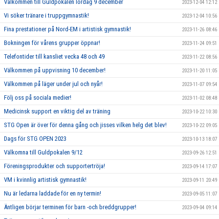
Välkommen till Guldpokalen lördag 9 december
2023-12-04 12:12
Vi söker tränare i truppgymnastik!
2023-12-04 10:56
Fina prestationer på Nord-EM i artistisk gymnastik!
2023-11-26 08:46
Bokningen för vårens grupper öppnar!
2023-11-24 09:51
Telefontider till kansliet vecka 48 och 49
2023-11-22 08:56
Välkommen på uppvisning 10 december!
2023-11-20 11:05
Välkommen på läger under jul och nyår!
2023-11-07 09:54
Följ oss på sociala medier!
2023-11-02 08:48
Medicinsk support en viktig del av träning
2023-10-22 10:30
STG Open är över för denna gång och jisses vilken helg det blev!
2023-10-22 09:05
Dags för STG OPEN 2023
2023-10-13 18:07
Välkomna till Guldpokalen 9/12
2023-09-26 12:51
Föreningsprodukter och supportertröja!
2023-09-14 17:07
VM i kvinnlig artistisk gymnastik!
2023-09-11 20:49
Nu är ledarna laddade för en ny termin!
2023-09-05 11:07
Äntligen börjar terminen för barn -och breddgrupper!
2023-09-04 09:14