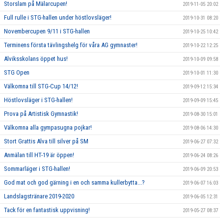
Storslam på Mälarcupen!
2019-11-05 20:02
Full rulle i STG-hallen under höstlovsläger!
2019-10-31 08:20
Novembercupen 9/11 i STG-hallen
2019-10-25 10:42
Terminens första tävlingshelg för våra AG gymnaster!
2019-10-22 12:25
Alviksskolans öppet hus!
2019-10-09 09:58
STG Open
2019-10-01 11:30
Välkomna till STG-Cup 14/12!
2019-09-12 15:34
Höstlovsläger i STG-hallen!
2019-09-09 15:45
Prova på Artistisk Gymnastik!
2019-08-30 15:01
Välkomna alla gympasugna pojkar!
2019-08-06 14:30
Stort Grattis Alva till silver på SM
2019-06-27 07:32
Anmälan till HT-19 är öppen!
2019-06-24 08:26
Sommarläger i STG-hallen!
2019-06-09 20:53
God mat och god gärning i en och samma kullerbytta...?
2019-06-07 16:03
Landslagstränare 2019-2020
2019-06-05 12:31
Tack för en fantastisk uppvisning!
2019-05-27 08:37