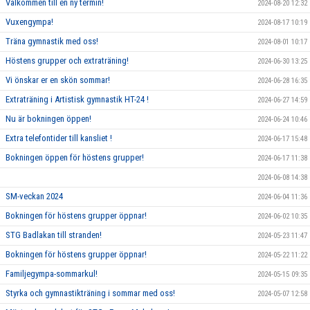
Välkommen till en ny termin!
2024-08-20 12:32
Vuxengympa!
2024-08-17 10:19
Träna gymnastik med oss!
2024-08-01 10:17
Höstens grupper och extraträning!
2024-06-30 13:25
Vi önskar er en skön sommar!
2024-06-28 16:35
Extraträning i Artistisk gymnastik HT-24 !
2024-06-27 14:59
Nu är bokningen öppen!
2024-06-24 10:46
Extra telefontider till kansliet !
2024-06-17 15:48
Bokningen öppen för höstens grupper!
2024-06-17 11:38
2024-06-08 14:38
SM-veckan 2024
2024-06-04 11:36
Bokningen för höstens grupper öppnar!
2024-06-02 10:35
STG Badlakan till stranden!
2024-05-23 11:47
Bokningen för höstens grupper öppnar!
2024-05-22 11:22
Familjegympa-sommarkul!
2024-05-15 09:35
Styrka och gymnastikträning i sommar med oss!
2024-05-07 12:58