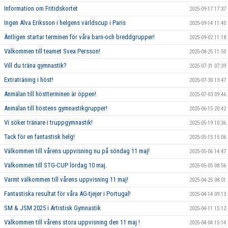
Information om Fritidskortet
2025-09-17 17:37
Ingen Alva Eriksson i helgens världscup i Paris
2025-09-14 11:40
Äntligen startar terminen för våra barn-och breddgrupper!
2025-09-02 11:18
Välkommen till teamet Svea Persson!
2025-08-25 11:50
Vill du träna gymnastik?
2025-07-31 07:39
Extraträning i höst!
2025-07-30 13:47
Anmälan till höstterminen är öppen!
2025-07-03 09:46
Anmälan till höstens gymnastikgrupper!
2025-06-15 20:42
Vi söker tränare i truppgymnastik!
2025-05-19 10:36
Tack för en fantastisk helg!
2025-05-15 15:06
Välkommen till vårens uppvisning nu på söndag 11 maj!
2025-05-06 14:47
Välkommen till STG-CUP lördag 10 maj.
2025-05-05 08:56
Varmt välkommen till vårens uppvisning 11 maj!
2025-04-25 08:01
Fantastiska resultat för våra AG-tjejer i Portugal!
2025-04-14 09:13
SM & JSM 2025 i Artistisk Gymnastik
2025-04-11 15:12
Välkommen till vårens stora uppvisning den 11 maj !
2025-04-04 15:14