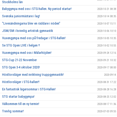
Stockholms län
Babygympa med oss i STG-hallen. Ny period startar!
2020-10-21 08:38
Svenska juniormästare i lag!
2020-10-14 08:35
”Livesändningarna blev en räddare i nöden”
2020-10-07 15:11
JSM/SM i kvinnlig artistisk gymnastik
2020-10-06 10:10
Vuxengympa med oss på fredagar i STG-hallen!
2020-10-05 10:35
Se STG Open LIVE i helgen !!
2020-10-02 10:55
Vuxengympa med oss i Mälarhöjden!
2020-09-24 12:16
STG-Cup 21-22 November
2020-09-21 10:32
STG Open 3-4 oktober 2020!
2020-09-17 08:00
Höstlovsläger med inriktning truppgymnastik!
2020-09-14
Höstlovsläger i STG-hallen!!
2020-08-31 17:22
En fantastisk lägersommar i STG-Hallen!
2020-08-28 16:28
STG startar babygympa!
2020-08-25 12:02
Välkommen till en ny termin!
2020-08-17 11:36
Trevlig sommar!
2020-07-03 09:55