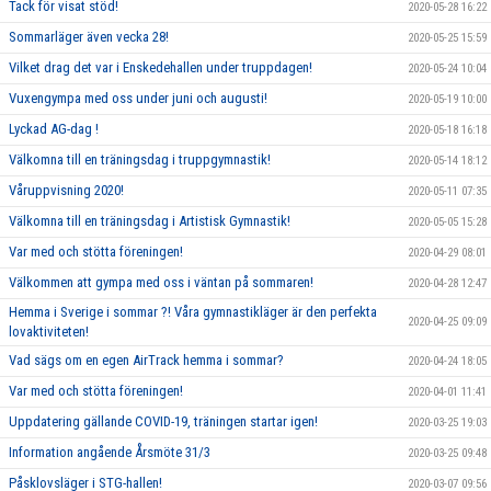
Tack för visat stöd!
2020-05-28 16:22
Sommarläger även vecka 28!
2020-05-25 15:59
Vilket drag det var i Enskedehallen under truppdagen!
2020-05-24 10:04
Vuxengympa med oss under juni och augusti!
2020-05-19 10:00
Lyckad AG-dag !
2020-05-18 16:18
Välkomna till en träningsdag i truppgymnastik!
2020-05-14 18:12
Våruppvisning 2020!
2020-05-11 07:35
Välkomna till en träningsdag i Artistisk Gymnastik!
2020-05-05 15:28
Var med och stötta föreningen!
2020-04-29 08:01
Välkommen att gympa med oss i väntan på sommaren!
2020-04-28 12:47
Hemma i Sverige i sommar ?! Våra gymnastikläger är den perfekta
2020-04-25 09:09
lovaktiviteten!
Vad sägs om en egen AirTrack hemma i sommar?
2020-04-24 18:05
Var med och stötta föreningen!
2020-04-01 11:41
Uppdatering gällande COVID-19, träningen startar igen!
2020-03-25 19:03
Information angående Årsmöte 31/3
2020-03-25 09:48
Påsklovsläger i STG-hallen!
2020-03-07 09:56