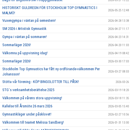
2026-05-27 15:22
HISTORISKT GULDREGN FÖR STOCKHOLM TOP GYMNASTICS I
2026-05-25 12:48
MALMÖ!
Vuxengympa i väntan på semestern!
2026-04-28 13:38
SM 2026 i Artistisk Gymnastik
2026-04-27 11:17
Gympa i väntan på sommaren!
2026-04-23 14:31
Sommarläger 2026!
2026-04-20 11:03
Välkomna på uppvisning idag!
2026-04-19 08:42
Sommarläger 2026!
2026-03-30 17:03
Stockholm Top Gymnastics har fått ny ordförande-välkommen Per
2026-03-27 08:03
Johansson!
Stötta vår förening - KÖP BINGOLOTTER TILL PÅSK!
2026-03-26
STG´s verksamhetsberättelse 2025
2026-03-19 18:20
Välkommen på vårens stora uppvisning!
2026-03-18 11:35
Kallelse till Årsmöte 26 mars 2026
2026-03-05 15:40
Gymnastikläger under påsklovet!
2026-02-27 10:56
Välkommen till teamet Melissa Sandberg!
2026-01-31 13:00