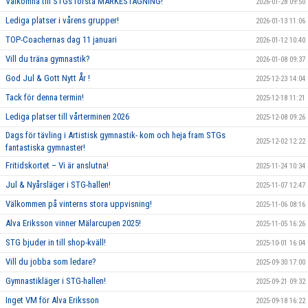
Välkomna till STGs första MÄRKESTAGNING!
2026-01-28 09:50
Lediga platser i vårens grupper!
2026-01-13 11:06
TOP-Coachernas dag 11 januari
2026-01-12 10:40
Vill du träna gymnastik?
2026-01-08 09:37
God Jul & Gott Nytt År !
2025-12-23 14:04
Tack för denna termin!
2025-12-18 11:21
Lediga platser till vårterminen 2026
2025-12-08 09:26
Dags för tävling i Artistisk gymnastik- kom och heja fram STGs
2025-12-02 12:22
fantastiska gymnaster!
Fritidskortet – Vi är anslutna!
2025-11-24 10:34
Jul & Nyårsläger i STG-hallen!
2025-11-07 12:47
Välkommen på vinterns stora uppvisning!
2025-11-06 08:16
Alva Eriksson vinner Mälarcupen 2025!
2025-11-05 16:26
STG bjuder in till shop-kväll!
2025-10-01 16:04
Vill du jobba som ledare?
2025-09-30 17:00
Gymnastikläger i STG-hallen!
2025-09-21 09:32
Inget VM för Alva Eriksson
2025-09-18 16:22