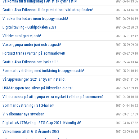
Välkomna till träningsdag i Artistisk gymnastik!
2021-06-14 13:36
Grattis Alva Eriksson till fin prestation i värlsdcupfinalen!
2021-06-13 14:30
Vi söker fler ledare inom truppgymnastik!
2021-06-09 16:19
Digital tävling - Guldpokalen 2021
2021-06-02 20:03
Världens roligaste jobb!
2021-06-01 12:42
Vuxengympa under juni och augusti!
2021-05-29 09:00
Fortsätt träna i väntan på sommarlovet!
2021-05-27 09:10
Grattis Alva Eriksson och lycka till !
2021-05-24 13:44
Sommarlovsträning med inriktning truppgymnastik!
2021-05-24 10:14
Våruppvisningen 2021 är tyvärr inställd!
2021-05-21 11:09
USM-truppen tog silver på Rikstvåan digital!
2021-05-17 09:19
Vill du passa på att gympa extra mycket i väntan på sommaren?
2021-04-20 10:48
Sommarlovsträning i STG-hallen!
2021-04-14 16:32
Vi välkomnar nya styrelsen
2021-03-31 07:59
Digital ta&#776;vling - STG-Cup 2021- Kvinnlig AG
2021-03-16 17:32
Välkommen till STG´S Årsmöte 30/3
2021-03-09 16:10