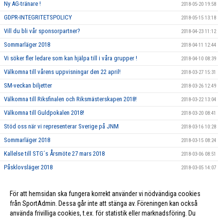
Ny AG-tränare !
2018-05-20 19:58
GDPR-INTEGRITETSPOLICY
2018-05-15 13:18
Vill du bli vår sponsorpartner?
2018-04-23 11:12
Sommarläger 2018
2018-04-11 12:44
Vi söker fler ledare som kan hjälpa till i våra grupper !
2018-04-10 08:39
Välkomna till vårens uppvisningar den 22 april!
2018-03-27 15:31
SM-veckan biljetter
2018-03-26 12:49
Välkomna till Riksfinalen och Riksmästerskapen 2018!
2018-03-22 13:04
Välkomna till Guldpokalen 2018!
2018-03-20 08:41
Stöd oss när vi representerar Sverige på JNM
2018-03-16 10:28
Sommarläger 2018
2018-03-15 08:24
Kallelse till STG´s Årsmöte 27 mars 2018
2018-03-06 08:51
Påsklovsläger 2018
2018-03-05 14:07
Dags att nominera Årets Ledare och Årets Förening 2017!
2018-02-21 10:06
För att hemsidan ska fungera korrekt använder vi nödvändiga cookies
Ungdomsledarstipendium
2018-02-21 10:05
från SportAdmin. Dessa går inte att stänga av. Föreningen kan också
använda frivilliga cookies, t.ex. för statistik eller marknadsföring. Du