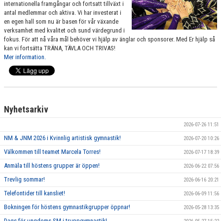
internationella framgångar och fortsatt tillväxt i
VÄRDEGRUND
antal medlemmar och aktiva. Vi har investerat i
en egen hall som nu är basen för vår växande
verksamhet med kvalitet och sund värdegrund i
FÖRENINGSPRODUKTER
fokus. För att nå våra mål behöver vi hjälp av änglar och sponsorer. Med Er hjälp så
kan vi fortsätta TRÄNA, TÄVLA OCH TRIVAS!
KONTAKT
Mer information.
MÄRKESTAGNING
Nyhetsarkiv
2026-07-26 11:51
NM & JNM 2026 i Kvinnlig artistisk gymnastik!
2026-07-20 10:26
Välkommen till teamet Marcela Torres!
2026-07-17 18:39
Anmäla till höstens grupper är öppen!
2026-06-22 07:56
Trevlig sommar!
2026-06-16 20:21
Telefontider till kansliet!
2026-06-09 11:56
Bokningen för höstens gymnastikgrupper öppnar!
2026-05-28 13:35
Dags för ungdoms-SM i truppgymnastik!