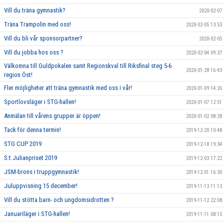
Vill du träna gymnastik?
2020-02-07
Träna Trampolin med oss!
2020-02-05 13:53
Vill du bli vår sponsorpartner?
2020-02-05
Vill du jobba hos oss ?
2020-02-04 09:37
Välkomna till Guldpokalen samt Regionskval till Riksfinal steg 5-6
2020-01-28 16:43
region Öst!
Fler möjligheter att träna gymnastik med oss i vår!
2020-01-09 14:26
Sportlovsläger i STG-hallen!
2020-01-07 12:51
Anmälan till vårens grupper är öppen!
2020-01-02 08:28
Tack för denna termin!
2019-12-20 10:48
STG CUP 2019
2019-12-18 19:34
S:t Julianpriset 2019
2019-12-03 17:22
JSM-brons i truppgymnastik!
2019-12-01 16:30
Juluppvisning 15 december!
2019-11-13 11:13
Vill du stötta barn- och ungdomsidrotten ?
2019-11-12 22:08
Januariläger i STG-hallen!
2019-11-11 08:15