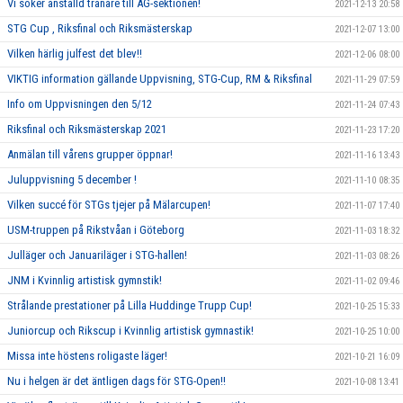
Vi söker anställd tränare till AG-sektionen!
2021-12-13 20:58
STG Cup , Riksfinal och Riksmästerskap
2021-12-07 13:00
Vilken härlig julfest det blev!!
2021-12-06 08:00
VIKTIG information gällande Uppvisning, STG-Cup, RM & Riksfinal
2021-11-29 07:59
Info om Uppvisningen den 5/12
2021-11-24 07:43
Riksfinal och Riksmästerskap 2021
2021-11-23 17:20
Anmälan till vårens grupper öppnar!
2021-11-16 13:43
Juluppvisning 5 december !
2021-11-10 08:35
Vilken succé för STGs tjejer på Mälarcupen!
2021-11-07 17:40
USM-truppen på Rikstvåan i Göteborg
2021-11-03 18:32
Julläger och Januariläger i STG-hallen!
2021-11-03 08:26
JNM i Kvinnlig artistisk gymnstik!
2021-11-02 09:46
Strålande prestationer på Lilla Huddinge Trupp Cup!
2021-10-25 15:33
Juniorcup och Rikscup i Kvinnlig artistisk gymnastik!
2021-10-25 10:00
Missa inte höstens roligaste läger!
2021-10-21 16:09
Nu i helgen är det äntligen dags för STG-Open!!
2021-10-08 13:41