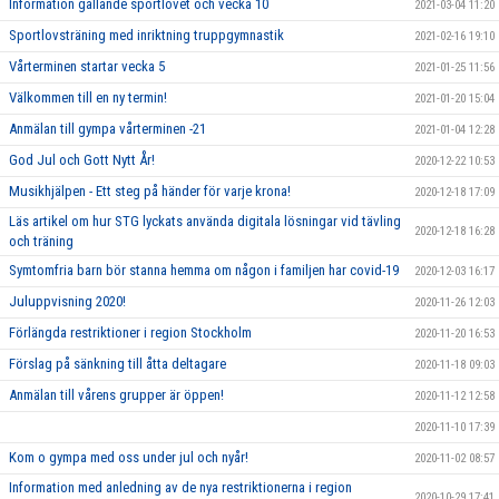
Information gällande sportlovet och vecka 10
2021-03-04 11:20
Sportlovsträning med inriktning truppgymnastik
2021-02-16 19:10
Vårterminen startar vecka 5
2021-01-25 11:56
Välkommen till en ny termin!
2021-01-20 15:04
Anmälan till gympa vårterminen -21
2021-01-04 12:28
God Jul och Gott Nytt År!
2020-12-22 10:53
Musikhjälpen - Ett steg på händer för varje krona!
2020-12-18 17:09
Läs artikel om hur STG lyckats använda digitala lösningar vid tävling
2020-12-18 16:28
och träning
Symtomfria barn bör stanna hemma om någon i familjen har covid-19
2020-12-03 16:17
Juluppvisning 2020!
2020-11-26 12:03
Förlängda restriktioner i region Stockholm
2020-11-20 16:53
Förslag på sänkning till åtta deltagare
2020-11-18 09:03
Anmälan till vårens grupper är öppen!
2020-11-12 12:58
2020-11-10 17:39
Kom o gympa med oss under jul och nyår!
2020-11-02 08:57
Information med anledning av de nya restriktionerna i region
2020-10-29 17:41