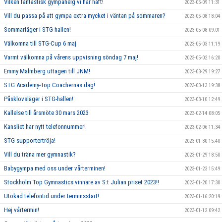
Vilken fantastisk gympahelg vi har haft!
2023-05-09 11:31
Vill du passa på att gympa extra mycket i väntan på sommaren?
2023-05-08 18:04
Sommarläger i STG-hallen!
2023-05-08 09:01
Välkomna till STG-Cup 6 maj
2023-05-03 11:19
Varmt välkomna på vårens uppvisning söndag 7 maj!
2023-05-02 16:20
Emmy Malmberg uttagen till JNM!
2023-03-29 19:27
STG Academy-Top Coachernas dag!
2023-03-13 19:38
Påsklovsläger i STG-hallen!
2023-03-10 12:49
Kallelse till årsmöte 30 mars 2023
2023-02-14 08:05
Kansliet har nytt telefonnummer!
2023-02-06 11:34
STG supportertröja!
2023-01-30 15:40
Vill du träna mer gymnastik?
2023-01-29 18:50
Babygympa med oss under vårterminen!
2023-01-23 15:49
Stockholm Top Gymnastics vinnare av S:t Julian priset 2023!!
2023-01-20 17:30
Utökad telefontid under terminsstart!
2023-01-16 20:19
Hej vårtermin!
2023-01-12 09:42