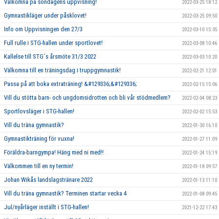
Välkomna på söndagens uppvisning!
2022-03-25 18:12
Gymnastikläger under påsklovet!
2022-03-25 09:50
Info om Uppvisningen den 27/3
2022-03-10 15:35
Full rulle i STG-hallen under sportlovet!
2022-03-08 10:46
Kallelse till STG´s årsmöte 31/3 2022
2022-03-03 10:20
Välkomna till en träningsdag i truppgymnastik!
2022-02-21 12:01
Passa på att boka extraträning! &#129336;&#129336;
2022-02-15 15:06
Vill du stötta barn- och ungdomsidrotten och bli vår stödmedlem?
2022-02-04 08:23
Sportlovsläger i STG-hallen!
2022-02-02 15:53
Vill du träna gymnastik?
2022-01-30 16:10
Gymnastikträning för vuxna!
2022-01-27 11:09
Föräldra-barngympa! Häng med ni med!!
2022-01-24 15:19
Välkommen till en ny termin!
2022-01-18 09:57
Johan Wikås landslagstränare 2022
2022-01-13 11:10
Vill du träna gymnastik? Terminen startar vecka 4
2022-01-08 09:45
Jul/nyårläger inställt i STG-hallen!
2021-12-22 17:43