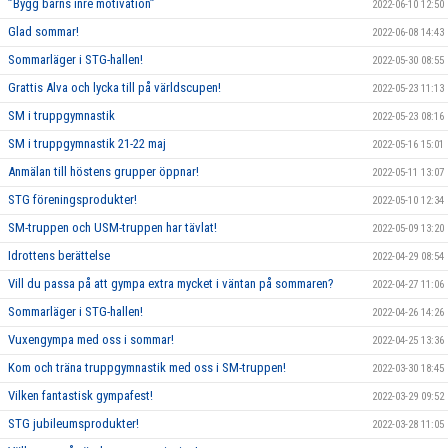
”Bygg barns inre motivation”
2022-06-10 12:50
Glad sommar!
2022-06-08 14:43
Sommarläger i STG-hallen!
2022-05-30 08:55
Grattis Alva och lycka till på världscupen!
2022-05-23 11:13
SM i truppgymnastik
2022-05-23 08:16
SM i truppgymnastik 21-22 maj
2022-05-16 15:01
Anmälan till höstens grupper öppnar!
2022-05-11 13:07
STG föreningsprodukter!
2022-05-10 12:34
SM-truppen och USM-truppen har tävlat!
2022-05-09 13:20
Idrottens berättelse
2022-04-29 08:54
Vill du passa på att gympa extra mycket i väntan på sommaren?
2022-04-27 11:06
Sommarläger i STG-hallen!
2022-04-26 14:26
Vuxengympa med oss i sommar!
2022-04-25 13:36
Kom och träna truppgymnastik med oss i SM-truppen!
2022-03-30 18:45
Vilken fantastisk gympafest!
2022-03-29 09:52
STG jubileumsprodukter!
2022-03-28 11:05