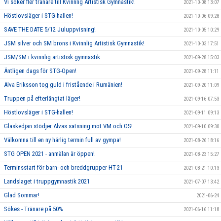
Vi söker fler tränare till Kvinnlig Artistisk Gymnastik!
2021-10-08 13:07
Höstlovsläger i STG-hallen!
2021-10-06 09:28
SAVE THE DATE 5/12 Juluppvisning!
2021-10-05 10:29
JSM silver och SM brons i Kvinnlig Artistisk Gymnastik!
2021-10-03 17:51
JSM/SM i kvinnlig artistisk gymnastik
2021-09-28 15:03
Äntligen dags för STG-Open!
2021-09-28 11:11
Alva Eriksson tog guld i fristående i Rumänien!
2021-09-20 11:09
Truppen på efterlängtat läger!
2021-09-16 07:53
Höstlovsläger i STG-hallen!
2021-09-11 09:13
Glaskedjan stödjer Alvas satsning mot VM och OS!
2021-09-10 09:30
Välkomna till en ny härlig termin full av gympa!
2021-08-26 18:16
STG OPEN 2021 - anmälan är öppen!
2021-08-23 15:27
Terminsstart för barn- och breddgrupper HT-21
2021-08-21 10:13
Landslaget i truppgymnastik 2021
2021-07-07 13:42
Glad Sommar!
2021-06-24
Sökes - Tränare på 50%
2021-06-16 11:18