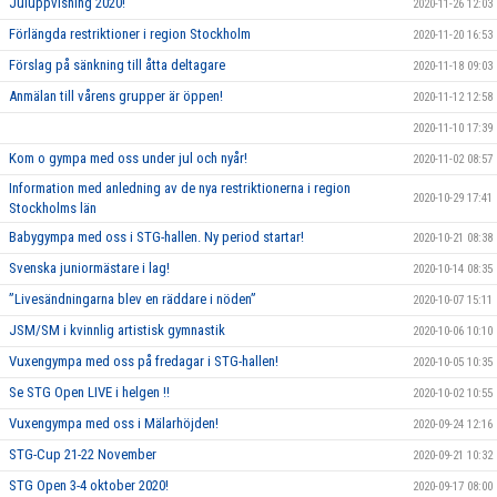
Juluppvisning 2020!
2020-11-26 12:03
Förlängda restriktioner i region Stockholm
2020-11-20 16:53
Förslag på sänkning till åtta deltagare
2020-11-18 09:03
Anmälan till vårens grupper är öppen!
2020-11-12 12:58
2020-11-10 17:39
Kom o gympa med oss under jul och nyår!
2020-11-02 08:57
Information med anledning av de nya restriktionerna i region
2020-10-29 17:41
Stockholms län
Babygympa med oss i STG-hallen. Ny period startar!
2020-10-21 08:38
Svenska juniormästare i lag!
2020-10-14 08:35
”Livesändningarna blev en räddare i nöden”
2020-10-07 15:11
JSM/SM i kvinnlig artistisk gymnastik
2020-10-06 10:10
Vuxengympa med oss på fredagar i STG-hallen!
2020-10-05 10:35
Se STG Open LIVE i helgen !!
2020-10-02 10:55
Vuxengympa med oss i Mälarhöjden!
2020-09-24 12:16
STG-Cup 21-22 November
2020-09-21 10:32
STG Open 3-4 oktober 2020!
2020-09-17 08:00