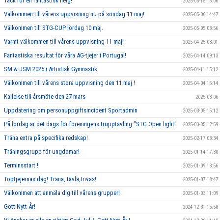
Tack för en fantastisk helg!
2025-05-15 15:06
Välkommen till vårens uppvisning nu på söndag 11 maj!
2025-05-06 14:47
Välkommen till STG-CUP lördag 10 maj.
2025-05-05 08:56
Varmt välkommen till vårens uppvisning 11 maj!
2025-04-25 08:01
Fantastiska resultat för våra AG-tjejer i Portugal!
2025-04-14 09:13
SM & JSM 2025 i Artistisk Gymnastik
2025-04-11 15:12
Välkommen till vårens stora uppvisning den 11 maj !
2025-04-04 15:14
Kallelse till årsmöte den 27 mars
2025-03-06
Uppdatering om personuppgiftsincident Sportadmin
2025-03-05 15:12
På lördag är det dags för föreningens trupptävling "STG Open light"
2025-03-05 12:59
Träna extra på specifika redskap!
2025-02-17 08:34
Träningsgrupp för ungdomar!
2025-01-14 17:30
Terminsstart !
2025-01-09 18:56
Toptjejernas dag! Träna, tävla,trivas!
2025-01-07 18:47
Välkommen att anmäla dig till vårens grupper!
2025-01-03 11:09
Gott Nytt År!
2024-12-31 15:58