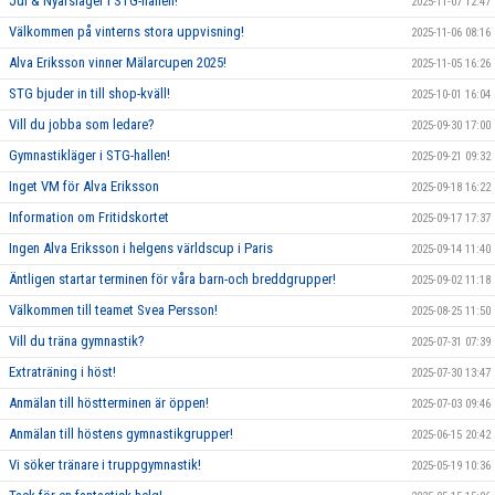
Jul & Nyårsläger i STG-hallen!
2025-11-07 12:47
Välkommen på vinterns stora uppvisning!
2025-11-06 08:16
Alva Eriksson vinner Mälarcupen 2025!
2025-11-05 16:26
STG bjuder in till shop-kväll!
2025-10-01 16:04
Vill du jobba som ledare?
2025-09-30 17:00
Gymnastikläger i STG-hallen!
2025-09-21 09:32
Inget VM för Alva Eriksson
2025-09-18 16:22
Information om Fritidskortet
2025-09-17 17:37
Ingen Alva Eriksson i helgens världscup i Paris
2025-09-14 11:40
Äntligen startar terminen för våra barn-och breddgrupper!
2025-09-02 11:18
Välkommen till teamet Svea Persson!
2025-08-25 11:50
Vill du träna gymnastik?
2025-07-31 07:39
Extraträning i höst!
2025-07-30 13:47
Anmälan till höstterminen är öppen!
2025-07-03 09:46
Anmälan till höstens gymnastikgrupper!
2025-06-15 20:42
Vi söker tränare i truppgymnastik!
2025-05-19 10:36