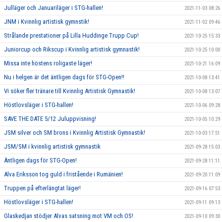
Julläger och Januariläger i STG-hallen!
2021-11-03 08:26
JNM i Kvinnlig artistisk gymnstik!
2021-11-02 09:46
Strålande prestationer på Lilla Huddinge Trupp Cup!
2021-10-25 15:33
Juniorcup och Rikscup i Kvinnlig artistisk gymnastik!
2021-10-25 10:00
Missa inte höstens roligaste läger!
2021-10-21 16:09
Nu i helgen är det äntligen dags för STG-Open!!
2021-10-08 13:41
Vi söker fler tränare till Kvinnlig Artistisk Gymnastik!
2021-10-08 13:07
Höstlovsläger i STG-hallen!
2021-10-06 09:28
SAVE THE DATE 5/12 Juluppvisning!
2021-10-05 10:29
JSM silver och SM brons i Kvinnlig Artistisk Gymnastik!
2021-10-03 17:51
JSM/SM i kvinnlig artistisk gymnastik
2021-09-28 15:03
Äntligen dags för STG-Open!
2021-09-28 11:11
Alva Eriksson tog guld i fristående i Rumänien!
2021-09-20 11:09
Truppen på efterlängtat läger!
2021-09-16 07:53
Höstlovsläger i STG-hallen!
2021-09-11 09:13
Glaskedjan stödjer Alvas satsning mot VM och OS!
2021-09-10 09:30