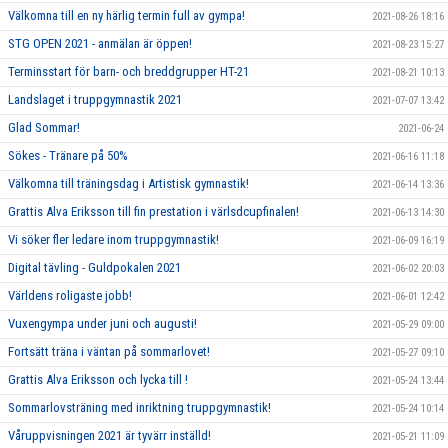
Välkomna till en ny härlig termin full av gympa!
2021-08-26 18:16
STG OPEN 2021 - anmälan är öppen!
2021-08-23 15:27
Terminsstart för barn- och breddgrupper HT-21
2021-08-21 10:13
Landslaget i truppgymnastik 2021
2021-07-07 13:42
Glad Sommar!
2021-06-24
Sökes - Tränare på 50%
2021-06-16 11:18
Välkomna till träningsdag i Artistisk gymnastik!
2021-06-14 13:36
Grattis Alva Eriksson till fin prestation i värlsdcupfinalen!
2021-06-13 14:30
Vi söker fler ledare inom truppgymnastik!
2021-06-09 16:19
Digital tävling - Guldpokalen 2021
2021-06-02 20:03
Världens roligaste jobb!
2021-06-01 12:42
Vuxengympa under juni och augusti!
2021-05-29 09:00
Fortsätt träna i väntan på sommarlovet!
2021-05-27 09:10
Grattis Alva Eriksson och lycka till !
2021-05-24 13:44
Sommarlovsträning med inriktning truppgymnastik!
2021-05-24 10:14
Våruppvisningen 2021 är tyvärr inställd!
2021-05-21 11:09