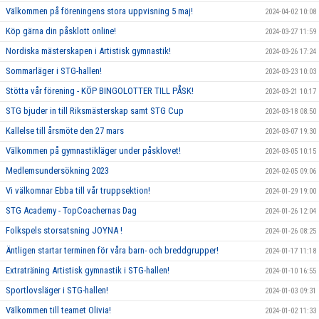
Välkommen på föreningens stora uppvisning 5 maj!
2024-04-02 10:08
Köp gärna din påsklott online!
2024-03-27 11:59
Nordiska mästerskapen i Artistisk gymnastik!
2024-03-26 17:24
Sommarläger i STG-hallen!
2024-03-23 10:03
Stötta vår förening - KÖP BINGOLOTTER TILL PÅSK!
2024-03-21 10:17
STG bjuder in till Riksmästerskap samt STG Cup
2024-03-18 08:50
Kallelse till årsmöte den 27 mars
2024-03-07 19:30
Välkommen på gymnastikläger under påsklovet!
2024-03-05 10:15
Medlemsundersökning 2023
2024-02-05 09:06
Vi välkomnar Ebba till vår truppsektion!
2024-01-29 19:00
STG Academy - TopCoachernas Dag
2024-01-26 12:04
Folkspels storsatsning JOYNA !
2024-01-26 08:25
Äntligen startar terminen för våra barn- och breddgrupper!
2024-01-17 11:18
Extraträning Artistisk gymnastik i STG-hallen!
2024-01-10 16:55
Sportlovsläger i STG-hallen!
2024-01-03 09:31
Välkommen till teamet Olivia!
2024-01-02 11:33