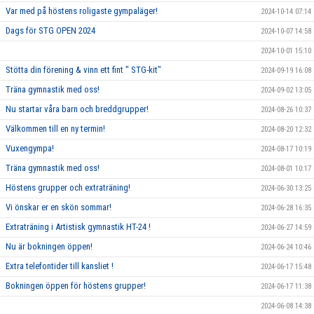
Var med på höstens roligaste gympaläger!
2024-10-14 07:14
Dags för STG OPEN 2024
2024-10-07 14:58
2024-10-01 15:10
Stötta din förening & vinn ett fint " STG-kit"
2024-09-19 16:08
Träna gymnastik med oss!
2024-09-02 13:05
Nu startar våra barn och breddgrupper!
2024-08-26 10:37
Välkommen till en ny termin!
2024-08-20 12:32
Vuxengympa!
2024-08-17 10:19
Träna gymnastik med oss!
2024-08-01 10:17
Höstens grupper och extraträning!
2024-06-30 13:25
Vi önskar er en skön sommar!
2024-06-28 16:35
Extraträning i Artistisk gymnastik HT-24 !
2024-06-27 14:59
Nu är bokningen öppen!
2024-06-24 10:46
Extra telefontider till kansliet !
2024-06-17 15:48
Bokningen öppen för höstens grupper!
2024-06-17 11:38
2024-06-08 14:38