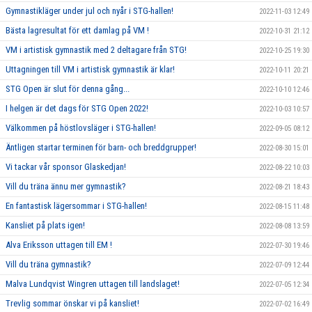
Gymnastikläger under jul och nyår i STG-hallen!
2022-11-03 12:49
Bästa lagresultat för ett damlag på VM !
2022-10-31 21:12
VM i artistisk gymnastik med 2 deltagare från STG!
2022-10-25 19:30
Uttagningen till VM i artistisk gymnastik är klar!
2022-10-11 20:21
STG Open är slut för denna gång...
2022-10-10 12:46
I helgen är det dags för STG Open 2022!
2022-10-03 10:57
Välkommen på höstlovsläger i STG-hallen!
2022-09-05 08:12
Äntligen startar terminen för barn- och breddgrupper!
2022-08-30 15:01
Vi tackar vår sponsor Glaskedjan!
2022-08-22 10:03
Vill du träna ännu mer gymnastik?
2022-08-21 18:43
En fantastisk lägersommar i STG-hallen!
2022-08-15 11:48
Kansliet på plats igen!
2022-08-08 13:59
Alva Eriksson uttagen till EM !
2022-07-30 19:46
Vill du träna gymnastik?
2022-07-09 12:44
Malva Lundqvist Wingren uttagen till landslaget!
2022-07-05 12:34
Trevlig sommar önskar vi på kansliet!
2022-07-02 16:49