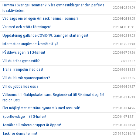
Hemma i Sverige i sommar ?! Våra gymnastikläger är den perfekta
2020-04-25 09:09
lovaktiviteten!
Vad sägs om en egen AirTrack hemma i sommar?
2020-04-24 18:05
Var med och stötta föreningen!
2020-04-01 11:41
Uppdatering gällande COVID-19, träningen startar igen!
2020-03-25 19:03
Information angående Årsmöte 31/3
2020-03-25 09:48
Påsklovsläger i STG-hallen!
2020-03-07 09:56
Vill du träna gymnastik?
2020-02-07
Träna Trampolin med oss!
2020-02-05 13:53
Vill du bli vår sponsorpartner?
2020-02-05
Vill du jobba hos oss ?
2020-02-04 09:37
Välkomna till Guldpokalen samt Regionskval till Riksfinal steg 5-6
2020-01-28 16:43
region Öst!
Fler möjligheter att träna gymnastik med oss i vår!
2020-01-09 14:26
Sportlovsläger i STG-hallen!
2020-01-07 12:51
Anmälan till vårens grupper är öppen!
2020-01-02 08:28
Tack för denna termin!
2019-12-20 10:48