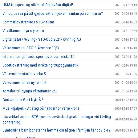
USM-truppen tog silver på Rikstvåan digital!
2021-05-17 09:19
Vill du passa på att gympa extra mycket i väntan på sommaren?
2021-04-20 10:48
Sommarlovsträning i STG-hallen!
2021-04-14 16:32
Vi välkomnar nya styrelsen
2021-03-31 07:59
Digital ta&#776;vling - STG-Cup 2021- Kvinnlig AG
2021-03-16 17:32
Välkommen till STG´S Årsmöte 30/3
2021-03-09 16:10
Information gällande sportlovet och vecka 10
2021-03-04 11:20
Sportlovsträning med inriktning truppgymnastik
2021-02-16 19:10
Vårterminen startar vecka 5
2021-01-25 11:56
Välkommen till en ny termin!
2021-01-20 15:04
Anmälan till gympa vårterminen -21
2021-01-04 12:28
God Jul och Gott Nytt År!
2020-12-22 10:53
Musikhjälpen - Ett steg på händer för varje krona!
2020-12-18 17:09
Läs artikel om hur STG lyckats använda digitala lösningar vid tävling
2020-12-18 16:28
och träning
Symtomfria barn bör stanna hemma om någon i familjen har covid-19
2020-12-03 16:17