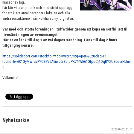
massor av lag.
VÄRDEGRUND
I år kör vi utan publik och med strikt upplägg
för att klara antal personer i lokalen och alla
andra restriktioner från Folkhälsomyndigheten.
FÖRENINGSPRODUKTER
Var med och stötta föreningen i tuffa tider genom att köpa en soffbiljett till
KONTAKT
livesändningen av evenemanget.
Här är en länk till dag 1 av två dagars sändning. Länk till dag 2 finns
MÄRKESTAGNING
tillgänglig senare.
https://solidsport.com/stockholmtop/watch/stg-open-2020-dag-1?
fbclid=IwAR1GyMw_cvFYCE7V5A5iwc0rZolpPK74IWE61GfpuCj1QqBYXUEcderHUm
g
Välkomna!
Nyhetsarkiv
2026-07-26 11:51