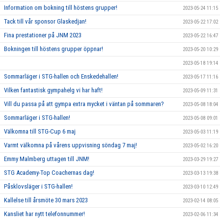
Information om bokning till höstens grupper!
2023-05-24 11:15
Tack till vår sponsor Glaskedjan!
2023-05-22 17:02
Fina prestationer på JNM 2023
2023-05-22 16:47
Bokningen till höstens grupper öppnar!
2023-05-20 10:29
2023-05-18 19:14
Sommarläger i STG-hallen och Enskedehallen!
2023-05-17 11:16
Vilken fantastisk gympahelg vi har haft!
2023-05-09 11:31
Vill du passa på att gympa extra mycket i väntan på sommaren?
2023-05-08 18:04
Sommarläger i STG-hallen!
2023-05-08 09:01
Välkomna till STG-Cup 6 maj
2023-05-03 11:19
Varmt välkomna på vårens uppvisning söndag 7 maj!
2023-05-02 16:20
Emmy Malmberg uttagen till JNM!
2023-03-29 19:27
STG Academy-Top Coachernas dag!
2023-03-13 19:38
Påsklovsläger i STG-hallen!
2023-03-10 12:49
Kallelse till årsmöte 30 mars 2023
2023-02-14 08:05
Kansliet har nytt telefonnummer!
2023-02-06 11:34