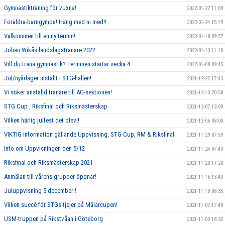
Gymnastikträning för vuxna!
2022-01-27 11:09
Föräldra-barngympa! Häng med ni med!!
2022-01-24 15:19
Välkommen till en ny termin!
2022-01-18 09:57
Johan Wikås landslagstränare 2022
2022-01-13 11:10
Vill du träna gymnastik? Terminen startar vecka 4
2022-01-08 09:45
Jul/nyårläger inställt i STG-hallen!
2021-12-22 17:43
Vi söker anställd tränare till AG-sektionen!
2021-12-13 20:58
STG Cup , Riksfinal och Riksmästerskap
2021-12-07 13:00
Vilken härlig julfest det blev!!
2021-12-06 08:00
VIKTIG information gällande Uppvisning, STG-Cup, RM & Riksfinal
2021-11-29 07:59
Info om Uppvisningen den 5/12
2021-11-24 07:43
Riksfinal och Riksmästerskap 2021
2021-11-23 17:20
Anmälan till vårens grupper öppnar!
2021-11-16 13:43
Juluppvisning 5 december !
2021-11-10 08:35
Vilken succé för STGs tjejer på Mälarcupen!
2021-11-07 17:40
USM-truppen på Rikstvåan i Göteborg
2021-11-03 18:32