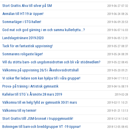
Stort Grattis Alva till silver på SM
2019-06-27 07:32
Anmälan till HT-19 är öppen!
2019-06-24 08:26
Sommarläger i STG-hallen!
2019-06-09 20:53
God mat och god gärning i en och samma kullerbytta...?
2019-06-07 16:03
Landslagstränare 2019-2020
2019-06-05 12:31
Tack för en fantastisk uppvisning!
2019-05-27 08:37
Sommarens roligaste läger!
2019-05-24 08:39
Vill du stötta barn- och ungdomsidrotten och bli vår stödmedlem?
2019-05-22 08:45
Välkomna på uppvisning 26/5 i Åkeshovsidrottshall
2019-05-20 09:21
Vi söker fler ledare som kan hjälpa till i våra grupper!
2019-04-17 19:12
Prova- på träning i Artistisk gymnastik
2019-04-16 08:19
Kallelse till STG´s Årsmöte 28 mars 2019
2019-02-28
Välkomna till en helg fylld av gymnastik 30-31 mars
2019-02-11 10:21
Välkomna till ny termin!
2019-01-21 13:13
Stort Grattis tilll JSM-bronset i truppgymnastik!
2018-12-14 13:42
Bokningen till barn-och breddgrupper VT -19 öppnar!
2018-12-05 08:45