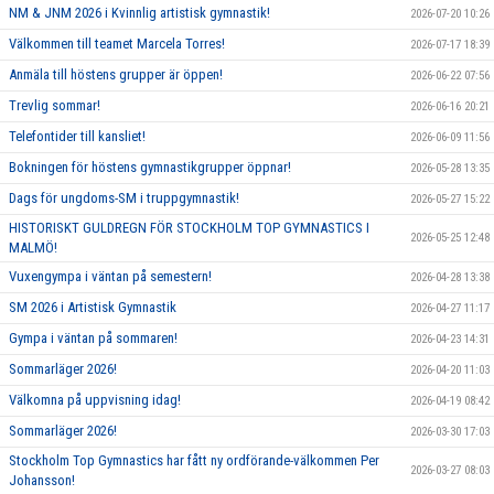
NM & JNM 2026 i Kvinnlig artistisk gymnastik!
2026-07-20 10:26
Välkommen till teamet Marcela Torres!
2026-07-17 18:39
Anmäla till höstens grupper är öppen!
2026-06-22 07:56
Trevlig sommar!
2026-06-16 20:21
Telefontider till kansliet!
2026-06-09 11:56
Bokningen för höstens gymnastikgrupper öppnar!
2026-05-28 13:35
Dags för ungdoms-SM i truppgymnastik!
2026-05-27 15:22
HISTORISKT GULDREGN FÖR STOCKHOLM TOP GYMNASTICS I
2026-05-25 12:48
MALMÖ!
Vuxengympa i väntan på semestern!
2026-04-28 13:38
SM 2026 i Artistisk Gymnastik
2026-04-27 11:17
Gympa i väntan på sommaren!
2026-04-23 14:31
Sommarläger 2026!
2026-04-20 11:03
Välkomna på uppvisning idag!
2026-04-19 08:42
Sommarläger 2026!
2026-03-30 17:03
Stockholm Top Gymnastics har fått ny ordförande-välkommen Per
2026-03-27 08:03
Johansson!