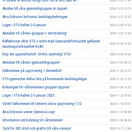
Vi önskar er alla en riktigt God Jul & Gott Nytt År !
2024-12-20 11:49
Amälan till våra gymnatikgrupper är öppen!
2024-12-15 10:19
Alva Eriksson kritiserar landslagsledningen
2024-12-12 22:07
Läger i STG-hallen 2-3 januari
2024-12-08 19:32
Anmälan till vårens grupper + extraträning!
2024-12-07 15:20
Reflektioner efter STG:s möte med Gymnastikförbundet gällande
2024-12-06 10:56
landslagsverksamhet KvAG
Köp din uppesittarlott -Stötta samtidigt STG!
2024-12-03 09:36
Anmälan till vårens gymnastikgrupper!
2024-12-02 09:13
Välkommen på uppvisning 1 december!
2024-11-30 22:15
STG-gymnaster deltar inte på kommande landslagsläger
2024-11-29 12:39
Bokningen för vårterminens grupper öppnar!
2024-11-24 16:02
Läger i STG-hallen 2-3 januari 2025
2024-11-22 09:42
Varmt Välkommen till vinterns stora uppvisning 1/12.
2024-11-14 09:01
Alva Eriksson vinner Gymnova cup!
2024-11-13 08:38
Information om bokning till vårterminen!
2024-11-06 08:56
Tack för ditt stöd och grattis till våra vinnare!
2024-10-17 13:48