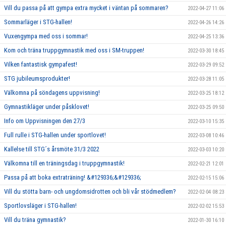
Vill du passa på att gympa extra mycket i väntan på sommaren?
2022-04-27 11:06
Sommarläger i STG-hallen!
2022-04-26 14:26
Vuxengympa med oss i sommar!
2022-04-25 13:36
Kom och träna truppgymnastik med oss i SM-truppen!
2022-03-30 18:45
Vilken fantastisk gympafest!
2022-03-29 09:52
STG jubileumsprodukter!
2022-03-28 11:05
Välkomna på söndagens uppvisning!
2022-03-25 18:12
Gymnastikläger under påsklovet!
2022-03-25 09:50
Info om Uppvisningen den 27/3
2022-03-10 15:35
Full rulle i STG-hallen under sportlovet!
2022-03-08 10:46
Kallelse till STG´s årsmöte 31/3 2022
2022-03-03 10:20
Välkomna till en träningsdag i truppgymnastik!
2022-02-21 12:01
Passa på att boka extraträning! &#129336;&#129336;
2022-02-15 15:06
Vill du stötta barn- och ungdomsidrotten och bli vår stödmedlem?
2022-02-04 08:23
Sportlovsläger i STG-hallen!
2022-02-02 15:53
Vill du träna gymnastik?
2022-01-30 16:10