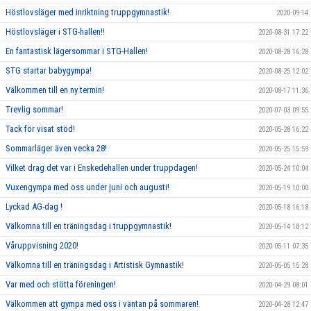
Höstlovsläger med inriktning truppgymnastik!
2020-09-14
Höstlovsläger i STG-hallen!!
2020-08-31 17:22
En fantastisk lägersommar i STG-Hallen!
2020-08-28 16:28
STG startar babygympa!
2020-08-25 12:02
Välkommen till en ny termin!
2020-08-17 11:36
Trevlig sommar!
2020-07-03 09:55
Tack för visat stöd!
2020-05-28 16:22
Sommarläger även vecka 28!
2020-05-25 15:59
Vilket drag det var i Enskedehallen under truppdagen!
2020-05-24 10:04
Vuxengympa med oss under juni och augusti!
2020-05-19 10:00
Lyckad AG-dag !
2020-05-18 16:18
Välkomna till en träningsdag i truppgymnastik!
2020-05-14 18:12
Våruppvisning 2020!
2020-05-11 07:35
Välkomna till en träningsdag i Artistisk Gymnastik!
2020-05-05 15:28
Var med och stötta föreningen!
2020-04-29 08:01
Välkommen att gympa med oss i väntan på sommaren!
2020-04-28 12:47