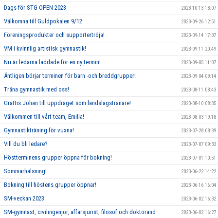
Dags för STG OPEN 2023
2023-10-13 18:07
Välkomna till Guldpokalen 9/12
2023-09-26 12:51
Föreningsprodukter och supportertröja!
2023-09-14 17:07
VM i kvinnlig artistisk gymnastik!
2023-09-11 20:49
Nu är ledarna laddade för en ny termin!
2023-09-05 11:07
Äntligen börjar terminen för barn -och breddgrupper!
2023-09-04 09:14
Träna gymnastik med oss!
2023-08-11 08:43
Grattis Johan till uppdraget som landslagstränare!
2023-08-10 08:35
Välkommen till vårt team, Emilia!
2023-08-03 19:18
Gymnastikträning för vuxna!
2023-07-28 08:39
Vill du bli ledare?
2023-07-07 09:33
Höstterminens grupper öppna för bokning!
2023-07-01 10:51
Sommarhälsning!
2023-06-22 14:22
Bokning till höstens grupper öppnar!
2023-06-16 16:04
SM-veckan 2023
2023-06-02 16:32
SM-gymnast, civilingenjör, affärsjurist, filosof och doktorand
2023-06-02 16:27