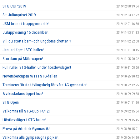
STG CUP 2019
2019-12-18 19:34
S:t Julianpriset 2019
2019-12-03 17:22
JSM-brons i truppgymnastik!
2019-12-01 16:30
Juluppvisning 15 december!
2019-11-13 11:13
Vill du stötta barn- och ungdomsidrotten ?
2019-11-12 22:08
Januariläger i STG-hallen!
2019-11-11 08:15
Storslam på Mälarcupen!
2019-11-05 20:02
Full rulle i STG-hallen under höstlovsläger!
2019-10-31 08:20
Novembercupen 9/11 i STG-hallen
2019-10-25 10:42
Terminens första tävlingshelg för våra AG gymnaster!
2019-10-22 12:25
Alviksskolans öppet hus!
2019-10-09 09:58
STG Open
2019-10-01 11:30
Välkomna till STG-Cup 14/12!
2019-09-12 15:34
Höstlovsläger i STG-hallen!
2019-09-09 15:45
Prova på Artistisk Gymnastik!
2019-08-30 15:01
Välkomna alla gympasugna pojkar!
2019-08-06 14:30