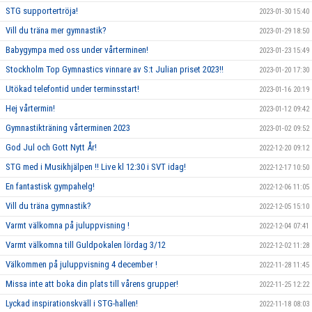
STG supportertröja!
2023-01-30 15:40
Vill du träna mer gymnastik?
2023-01-29 18:50
Babygympa med oss under vårterminen!
2023-01-23 15:49
Stockholm Top Gymnastics vinnare av S:t Julian priset 2023!!
2023-01-20 17:30
Utökad telefontid under terminsstart!
2023-01-16 20:19
Hej vårtermin!
2023-01-12 09:42
Gymnastikträning vårterminen 2023
2023-01-02 09:52
God Jul och Gott Nytt År!
2022-12-20 09:12
STG med i Musikhjälpen !! Live kl 12:30 i SVT idag!
2022-12-17 10:50
En fantastisk gympahelg!
2022-12-06 11:05
Vill du träna gymnastik?
2022-12-05 15:10
Varmt välkomna på juluppvisning !
2022-12-04 07:41
Varmt välkomna till Guldpokalen lördag 3/12
2022-12-02 11:28
Välkommen på juluppvisning 4 december !
2022-11-28 11:45
Missa inte att boka din plats till vårens grupper!
2022-11-25 12:22
Lyckad inspirationskväll i STG-hallen!
2022-11-18 08:03