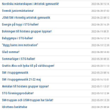
Nordiska mästerskapen i Artistisk gymnastik!
2022-06-30 15:14
Svensk juniormästarinna!
2022-06-28 07:02
JSM/SM i Kvinnlig artistisk gymnastik
2022-06-22 08:12
Energin på topp i STG-hallen!
2022-06-20 16:29
Bokningen till höstens grupper öppnar!
2022-06-19 08:31
Babygympa i STG-hallen!
2022-06-16 12:14
”Bygg barns inre motivation”
2022-06-10 12:50
Glad sommar!
2022-06-08 14:43
Sommarläger i STG-hallen!
2022-05-30 08:55
Grattis Alva och lycka till på världscupen!
2022-05-23 11:13
SM i truppgymnastik
2022-05-23 08:16
SM i truppgymnastik 21-22 maj
2022-05-16 15:01
Anmälan till höstens grupper öppnar!
2022-05-11 13:07
STG föreningsprodukter!
2022-05-10 12:34
SM-truppen och USM-truppen har tävlat!
2022-05-09 13:20
Idrottens berättelse
2022-04-29 08:54