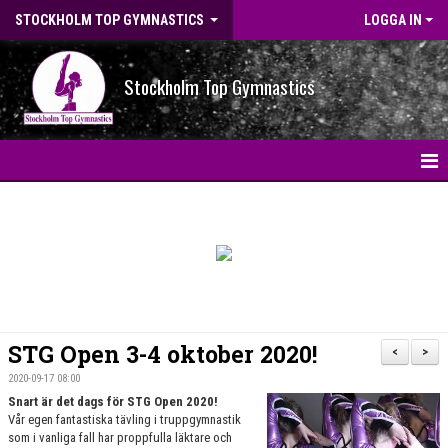
STOCKHOLM TOP GYMNASTICS
LOGGA IN
Stockholm Top Gymnastics
HEM
NYHETER
BILDGALLERI
NYHETSARKIV
STG Open 3-4 oktober 2020!
<
>
OM FÖRENINGEN
2020-09-17 08:00
Snart är det dags för STG Open 2020!
Vår egen fantastiska tävling i truppgymnastik
STG-HALLEN
som i vanliga fall har proppfulla läktare och