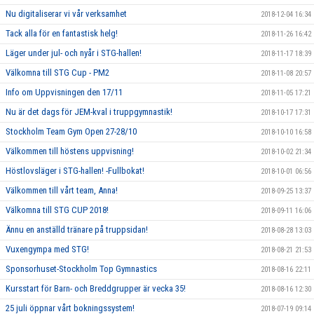
Nu digitaliserar vi vår verksamhet
2018-12-04 16:34
Tack alla för en fantastisk helg!
2018-11-26 16:42
Läger under jul- och nyår i STG-hallen!
2018-11-17 18:39
Välkomna till STG Cup - PM2
2018-11-08 20:57
Info om Uppvisningen den 17/11
2018-11-05 17:21
Nu är det dags för JEM-kval i truppgymnastik!
2018-10-17 17:31
Stockholm Team Gym Open 27-28/10
2018-10-10 16:58
Välkommen till höstens uppvisning!
2018-10-02 21:34
Höstlovsläger i STG-hallen! -Fullbokat!
2018-10-01 06:56
Välkommen till vårt team, Anna!
2018-09-25 13:37
Välkomna till STG CUP 2018!
2018-09-11 16:06
Ännu en anställd tränare på truppsidan!
2018-08-28 13:03
Vuxengympa med STG!
2018-08-21 21:53
Sponsorhuset-Stockholm Top Gymnastics
2018-08-16 22:11
Kursstart för Barn- och Breddgrupper är vecka 35!
2018-08-16 12:30
25 juli öppnar vårt bokningssystem!
2018-07-19 09:14