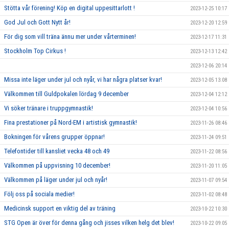
Stötta vår förening! Köp en digital uppesittarlott !
2023-12-25 10:17
God Jul och Gott Nytt år!
2023-12-20 12:59
För dig som vill träna ännu mer under vårterminen!
2023-12-17 11:31
Stockholm Top Cirkus !
2023-12-13 12:42
2023-12-06 20:14
Missa inte läger under jul och nyår, vi har några platser kvar!
2023-12-05 13:08
Välkommen till Guldpokalen lördag 9 december
2023-12-04 12:12
Vi söker tränare i truppgymnastik!
2023-12-04 10:56
Fina prestationer på Nord-EM i artistisk gymnastik!
2023-11-26 08:46
Bokningen för vårens grupper öppnar!
2023-11-24 09:51
Telefontider till kansliet vecka 48 och 49
2023-11-22 08:56
Välkommen på uppvisning 10 december!
2023-11-20 11:05
Välkommen på läger under jul och nyår!
2023-11-07 09:54
Följ oss på sociala medier!
2023-11-02 08:48
Medicinsk support en viktig del av träning
2023-10-22 10:30
STG Open är över för denna gång och jisses vilken helg det blev!
2023-10-22 09:05