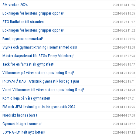
SM-veckan 2024
2024-06-04 11:36
Bokningen för höstens grupper öppnar!
2024-06-02 10:35
STG Badlakan till stranden!
2024-05-23 11:47
Bokningen för höstens grupper öppnar!
2024-05-22 11:22
Familjegympa-sommarkul!
2024-05-15 09:35
Styrka och gymnastikträning i sommar med oss!
2024-05-07 12:58
Mästerskapsdebut för STGs Emmy Malmberg!
2024-05-07 07:24
Tack för en fantastisk gympafest!
2024-05-06 10:47
Välkommen på vårens stora uppvisning 5 maj!
2024-04-25 15:08
PROVA-PÅ DAG i Artistisk gymnastik lördag 1 juni
2024-04-23 15:41
Varmt Välkommen till vårens stora uppvisning 5 maj!
2024-04-22 14:28
Kom o heja på våra gymnaster!
2024-04-17 07:21
EM och JEM i kvinnlig artistisk gymnastik 2024
2024-04-16 15:25
Nordiskt brons i barr !
2024-04-14 07:58
Gymnastikläger i sommar!
2024-04-04 08:32
JOYNA - Ett helt nytt lotteri!
2024-04-03 17:12