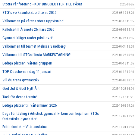
Stötta vår förening - KÖP BINGOLOTTER TILL PÅSK!
2026-03-26
STG´s verksamhetsberättelse 2025
2026-03-19 18:20
Välkommen på vårens stora uppvisning!
2026-03-18 11:35
Kallelse till Årsmöte 26 mars 2026
2026-03-05 15:40
Gymnastikläger under påsklovet!
2026-02-27 10:56
Välkommen till teamet Melissa Sandberg!
2026-01-31 13:00
Välkomna till STGs första MÄRKESTAGNING!
2026-01-28 09:50
Lediga platser i vårens grupper!
2026-01-13 11:06
TOP-Coachernas dag 11 januari
2026-01-12 10:40
Vill du träna gymnastik?
2026-01-08 09:37
God Jul & Gott Nytt År !
2025-12-23 14:04
Tack för denna termin!
2025-12-18 11:21
Lediga platser till vårterminen 2026
2025-12-08 09:26
Dags för tävling i Artistisk gymnastik- kom och heja fram STGs
2025-12-02 12:22
fantastiska gymnaster!
Fritidskortet – Vi är anslutna!
2025-11-24 10:34