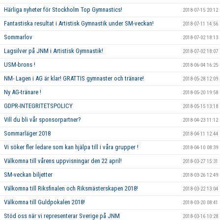
Härliga nyheter för Stockholm Top Gymnastics!
2018-07-15 20:12
Fantastiska resultat i Artistisk Gymnastik under SM-veckan!
2018-07-11 14:56
Sommarlov
2018-07-02 18:13
Lagsilver på JNM i Artistisk Gymnastik!
2018-07-02 18:07
USM-brons !
2018-06-04 16:25
NM- Lagen i AG är klar! GRATTIS gymnaster och tränare!
2018-05-28 12:09
Ny AG-tränare !
2018-05-20 19:58
GDPR-INTEGRITETSPOLICY
2018-05-15 13:18
Vill du bli vår sponsorpartner?
2018-04-23 11:12
Sommarläger 2018
2018-04-11 12:44
Vi söker fler ledare som kan hjälpa till i våra grupper !
2018-04-10 08:39
Välkomna till vårens uppvisningar den 22 april!
2018-03-27 15:31
SM-veckan biljetter
2018-03-26 12:49
Välkomna till Riksfinalen och Riksmästerskapen 2018!
2018-03-22 13:04
Välkomna till Guldpokalen 2018!
2018-03-20 08:41
Stöd oss när vi representerar Sverige på JNM
2018-03-16 10:28