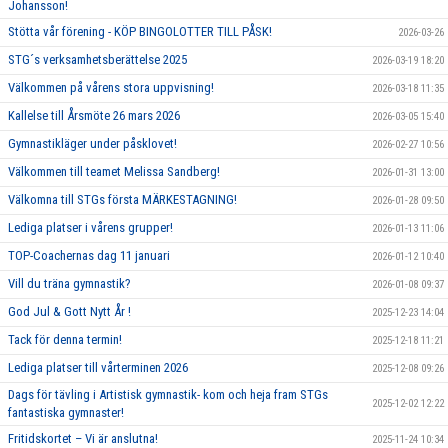
Johansson!
Stötta vår förening - KÖP BINGOLOTTER TILL PÅSK!
2026-03-26
STG´s verksamhetsberättelse 2025
2026-03-19 18:20
Välkommen på vårens stora uppvisning!
2026-03-18 11:35
Kallelse till Årsmöte 26 mars 2026
2026-03-05 15:40
Gymnastikläger under påsklovet!
2026-02-27 10:56
Välkommen till teamet Melissa Sandberg!
2026-01-31 13:00
Välkomna till STGs första MÄRKESTAGNING!
2026-01-28 09:50
Lediga platser i vårens grupper!
2026-01-13 11:06
TOP-Coachernas dag 11 januari
2026-01-12 10:40
Vill du träna gymnastik?
2026-01-08 09:37
God Jul & Gott Nytt År !
2025-12-23 14:04
Tack för denna termin!
2025-12-18 11:21
Lediga platser till vårterminen 2026
2025-12-08 09:26
Dags för tävling i Artistisk gymnastik- kom och heja fram STGs
2025-12-02 12:22
fantastiska gymnaster!
Fritidskortet – Vi är anslutna!
2025-11-24 10:34