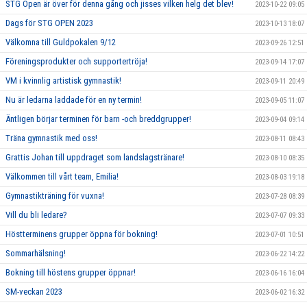
STG Open är över för denna gång och jisses vilken helg det blev!
2023-10-22 09:05
Dags för STG OPEN 2023
2023-10-13 18:07
Välkomna till Guldpokalen 9/12
2023-09-26 12:51
Föreningsprodukter och supportertröja!
2023-09-14 17:07
VM i kvinnlig artistisk gymnastik!
2023-09-11 20:49
Nu är ledarna laddade för en ny termin!
2023-09-05 11:07
Äntligen börjar terminen för barn -och breddgrupper!
2023-09-04 09:14
Träna gymnastik med oss!
2023-08-11 08:43
Grattis Johan till uppdraget som landslagstränare!
2023-08-10 08:35
Välkommen till vårt team, Emilia!
2023-08-03 19:18
Gymnastikträning för vuxna!
2023-07-28 08:39
Vill du bli ledare?
2023-07-07 09:33
Höstterminens grupper öppna för bokning!
2023-07-01 10:51
Sommarhälsning!
2023-06-22 14:22
Bokning till höstens grupper öppnar!
2023-06-16 16:04
SM-veckan 2023
2023-06-02 16:32