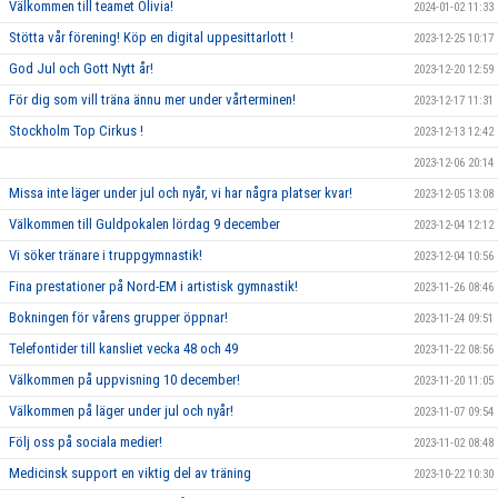
Välkommen till teamet Olivia!
2024-01-02 11:33
Stötta vår förening! Köp en digital uppesittarlott !
2023-12-25 10:17
God Jul och Gott Nytt år!
2023-12-20 12:59
För dig som vill träna ännu mer under vårterminen!
2023-12-17 11:31
Stockholm Top Cirkus !
2023-12-13 12:42
2023-12-06 20:14
Missa inte läger under jul och nyår, vi har några platser kvar!
2023-12-05 13:08
Välkommen till Guldpokalen lördag 9 december
2023-12-04 12:12
Vi söker tränare i truppgymnastik!
2023-12-04 10:56
Fina prestationer på Nord-EM i artistisk gymnastik!
2023-11-26 08:46
Bokningen för vårens grupper öppnar!
2023-11-24 09:51
Telefontider till kansliet vecka 48 och 49
2023-11-22 08:56
Välkommen på uppvisning 10 december!
2023-11-20 11:05
Välkommen på läger under jul och nyår!
2023-11-07 09:54
Följ oss på sociala medier!
2023-11-02 08:48
Medicinsk support en viktig del av träning
2023-10-22 10:30