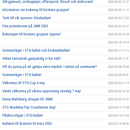
SM-gymnast, civilingenjör, affärsjurist, filosof och doktorand
2023-06-02 16:27
Information om bokning till höstens grupper!
2023-05-24 11:15
Tack till vår sponsor Glaskedjan!
2023-05-22 17:02
Fina prestationer på JNM 2023
2023-05-22 16:47
Bokningen till höstens grupper öppnar!
2023-05-20 10:29
2023-05-18 19:14
Sommarläger i STG-hallen och Enskedehallen!
2023-05-17 11:16
Vilken fantastisk gympahelg vi har haft!
2023-05-09 11:31
Vill du passa på att gympa extra mycket i väntan på sommaren?
2023-05-08 18:04
Sommarläger i STG-hallen!
2023-05-08 09:01
Välkomna till STG-Cup 6 maj
2023-05-03 11:19
Varmt välkomna på vårens uppvisning söndag 7 maj!
2023-05-02 16:20
Emmy Malmberg uttagen till JNM!
2023-03-29 19:27
STG Academy-Top Coachernas dag!
2023-03-13 19:38
Påsklovsläger i STG-hallen!
2023-03-10 12:49
Kallelse till årsmöte 30 mars 2023
2023-02-14 08:05