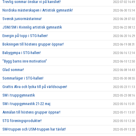
Trevlig sommar önskar vi på kansliet!
2022-07-02 16:49
Nordiska mästerskapen i Artistisk gymnastik!
2022-06-30 15:14
Svensk juniormästarinna!
2022-06-28 07:02
JSM/SM i Kvinnlig artistisk gymnastik
2022-06-22 08:12
Energin på topp i STG-hallen!
2022-06-20 16:29
Bokningen till höstens grupper öppnar!
2022-06-19 08:31
Babygympa i STG-hallen!
2022-06-16 12:14
”Bygg barns inre motivation”
2022-06-10 12:50
Glad sommar!
2022-06-08 14:43
Sommarläger i STG-hallen!
2022-05-30 08:55
Grattis Alva och lycka till på världscupen!
2022-05-23 11:13
SM i truppgymnastik
2022-05-23 08:16
SM i truppgymnastik 21-22 maj
2022-05-16 15:01
Anmälan till höstens grupper öppnar!
2022-05-11 13:07
STG föreningsprodukter!
2022-05-10 12:34
SM-truppen och USM-truppen har tävlat!
2022-05-09 13:20