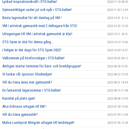
Lyckad inspirationskväll i STG-hallen!
2022-11-18 08:03
Gymnastikläger under jul och nyår i STG-hallen!
2022-11-03 12:49
Bästa lagresultat för ett damlag på VM !
2022-10-31 21:12
VM i artistisk gymnastik med 2 deltagare från STG!
2022-10-25 19:30
Uttagningen till VM i artistisk gymnastik är klar!
2022-10-11 20:21
STG Open är slut för denna gång...
2022-10-10 12:46
I helgen är det dags för STG Open 2022!
2022-10-03 10:57
Välkommen på höstlovsläger i STG-hallen!
2022-09-05 08:12
Äntligen startar terminen för barn- och breddgrupper!
2022-08-30 15:01
Vi tackar vår sponsor Glaskedjan!
2022-08-22 10:03
Vill du träna ännu mer gymnastik?
2022-08-21 18:43
En fantastisk lägersommar i STG-hallen!
2022-08-15 11:48
Kansliet på plats igen!
2022-08-08 13:59
Alva Eriksson uttagen till EM !
2022-07-30 19:46
Vill du träna gymnastik?
2022-07-09 12:44
Malva Lundqvist Wingren uttagen till landslaget!
2022-07-05 12:34