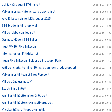
Jul & Nyårsläger i STG-hallen!
2025-11-07 12:47
Välkommen på vinterns stora uppvisning!
2025-11-06 08:16
Alva Eriksson vinner Mälarcupen 2025!
2025-11-05 16:26
STG bjuder in till shop-kväll!
2025-10-01 16:04
Vill du jobba som ledare?
2025-09-30 17:00
Gymnastikläger i STG-hallen!
2025-09-21 09:32
Inget VM för Alva Eriksson
2025-09-18 16:22
Information om Fritidskortet
2025-09-17 17:37
Ingen Alva Eriksson i helgens världscup i Paris
2025-09-14 11:40
Äntligen startar terminen för våra barn-och breddgrupper!
2025-09-02 11:18
Välkommen till teamet Svea Persson!
2025-08-25 11:50
Vill du träna gymnastik?
2025-07-31 07:39
Extraträning i höst!
2025-07-30 13:47
Anmälan till höstterminen är öppen!
2025-07-03 09:46
Anmälan till höstens gymnastikgrupper!
2025-06-15 20:42
Vi söker tränare i truppgymnastik!
2025-05-19 10:36