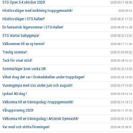
STG Open 3-4 oktober 2020!
2020-09-17 08:00
Höstlovsläger med inriktning truppgymnastik!
2020-09-14
Höstlovsläger i STG-hallen!!
2020-08-31 17:22
En fantastisk lägersommar i STG-Hallen!
2020-08-28 16:28
STG startar babygympa!
2020-08-25 12:02
Välkommen till en ny termin!
2020-08-17 11:36
Trevlig sommar!
2020-07-03 09:55
Tack för visat stöd!
2020-05-28 16:22
Sommarläger även vecka 28!
2020-05-25 15:59
Vilket drag det var i Enskedehallen under truppdagen!
2020-05-24 10:04
Vuxengympa med oss under juni och augusti!
2020-05-19 10:00
Lyckad AG-dag !
2020-05-18 16:18
Välkomna till en träningsdag i truppgymnastik!
2020-05-14 18:12
Våruppvisning 2020!
2020-05-11 07:35
Välkomna till en träningsdag i Artistisk Gymnastik!
2020-05-05 15:28
Var med och stötta föreningen!
2020-04-29 08:01