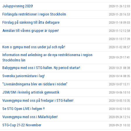
Juluppvisning 2020!
2020-11-26 12:03
Förlängda restriktioner i region Stockholm
2020-11-20 16:53
Förslag på sänkning till åtta deltagare
2020-11-18 09:03
Anmälan till vårens grupper är öppen!
2020-11-12 12:58
2020-11-10 17:39
Kom o gympa med oss under jul och nyår!
2020-11-02 08:57
Information med anledning av de nya restriktionerna i region
2020-10-29 17:41
Stockholms län
Babygympa med oss i STG-hallen. Ny period startar!
2020-10-21 08:38
Svenska juniormästare i lag!
2020-10-14 08:35
”Livesändningarna blev en räddare i nöden”
2020-10-07 15:11
JSM/SM i kvinnlig artistisk gymnastik
2020-10-06 10:10
Vuxengympa med oss på fredagar i STG-hallen!
2020-10-05 10:35
Se STG Open LIVE i helgen !!
2020-10-02 10:55
Vuxengympa med oss i Mälarhöjden!
2020-09-24 12:16
STG-Cup 21-22 November
2020-09-21 10:32