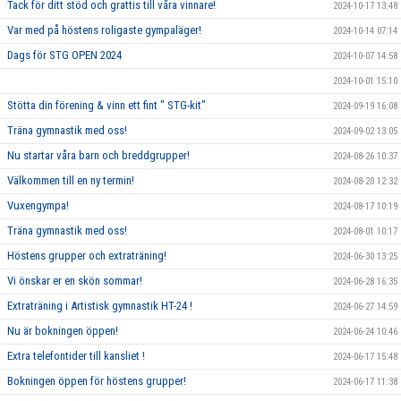
Tack för ditt stöd och grattis till våra vinnare!
2024-10-17 13:48
Var med på höstens roligaste gympaläger!
2024-10-14 07:14
Dags för STG OPEN 2024
2024-10-07 14:58
2024-10-01 15:10
Stötta din förening & vinn ett fint " STG-kit"
2024-09-19 16:08
Träna gymnastik med oss!
2024-09-02 13:05
Nu startar våra barn och breddgrupper!
2024-08-26 10:37
Välkommen till en ny termin!
2024-08-20 12:32
Vuxengympa!
2024-08-17 10:19
Träna gymnastik med oss!
2024-08-01 10:17
Höstens grupper och extraträning!
2024-06-30 13:25
Vi önskar er en skön sommar!
2024-06-28 16:35
Extraträning i Artistisk gymnastik HT-24 !
2024-06-27 14:59
Nu är bokningen öppen!
2024-06-24 10:46
Extra telefontider till kansliet !
2024-06-17 15:48
Bokningen öppen för höstens grupper!
2024-06-17 11:38