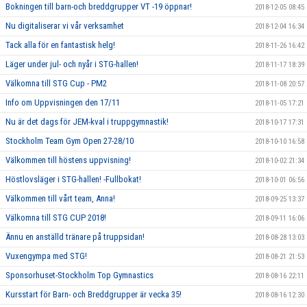
Bokningen till barn-och breddgrupper VT -19 öppnar!
2018-12-05 08:45
Nu digitaliserar vi vår verksamhet
2018-12-04 16:34
Tack alla för en fantastisk helg!
2018-11-26 16:42
Läger under jul- och nyår i STG-hallen!
2018-11-17 18:39
Välkomna till STG Cup - PM2
2018-11-08 20:57
Info om Uppvisningen den 17/11
2018-11-05 17:21
Nu är det dags för JEM-kval i truppgymnastik!
2018-10-17 17:31
Stockholm Team Gym Open 27-28/10
2018-10-10 16:58
Välkommen till höstens uppvisning!
2018-10-02 21:34
Höstlovsläger i STG-hallen! -Fullbokat!
2018-10-01 06:56
Välkommen till vårt team, Anna!
2018-09-25 13:37
Välkomna till STG CUP 2018!
2018-09-11 16:06
Ännu en anställd tränare på truppsidan!
2018-08-28 13:03
Vuxengympa med STG!
2018-08-21 21:53
Sponsorhuset-Stockholm Top Gymnastics
2018-08-16 22:11
Kursstart för Barn- och Breddgrupper är vecka 35!
2018-08-16 12:30