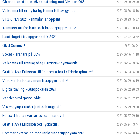
Glaskedjan stödjer Alvas satsning mot VM och OS!
2021-09-10 09:30
Välkomna till en ny härlig termin full av gympa!
2021-08-26 18:16
STG OPEN 2021 - anmälan är öppen!
2021-08-23 15:27
Terminsstart för barn- och breddgrupper HT-21
2021-08-21 10:13
Landslaget i truppgymnastik 2021
2021-07-07 13:42
Glad Sommar!
2021-06-24
Sökes - Tränare på 50%
2021-06-16 11:18
Välkomna till träningsdag i Artistisk gymnastik!
2021-06-14 13:36
Grattis Alva Eriksson till fin prestation i värlsdcupfinalen!
2021-06-13 14:30
Vi söker fler ledare inom truppgymnastik!
2021-06-09 16:19
Digital tävling - Guldpokalen 2021
2021-06-02 20:03
Världens roligaste jobb!
2021-06-01 12:42
Vuxengympa under juni och augusti!
2021-05-29 09:00
Fortsätt träna i väntan på sommarlovet!
2021-05-27 09:10
Grattis Alva Eriksson och lycka till !
2021-05-24 13:44
Sommarlovsträning med inriktning truppgymnastik!
2021-05-24 10:14