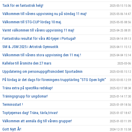
Tack för en fantastisk helg!
2025-05-15 15:06
Välkommen till vårens uppvisning nu på söndag 11 maj!
2025-05-06 14:47
Välkommen till STG-CUP lördag 10 maj.
2025-05-05 08:56
Varmt välkommen till vårens uppvisning 11 maj!
2025-04-25 08:01
Fantastiska resultat för våra AG-tjejer i Portugal!
2025-04-14 09:13
SM & JSM 2025 i Artistisk Gymnastik
2025-04-11 15:12
Välkommen till vårens stora uppvisning den 11 maj !
2025-04-04 15:14
Kallelse till årsmöte den 27 mars
2025-03-06
Uppdatering om personuppgiftsincident Sportadmin
2025-03-05 15:12
På lördag är det dags för föreningens trupptävling "STG Open light"
2025-03-05 12:59
Träna extra på specifika redskap!
2025-02-17 08:34
Träningsgrupp för ungdomar!
2025-01-14 17:30
Terminsstart !
2025-01-09 18:56
Toptjejernas dag! Träna, tävla,trivas!
2025-01-07 18:47
Välkommen att anmäla dig till vårens grupper!
2025-01-03 11:09
Gott Nytt År!
2024-12-31 15:58