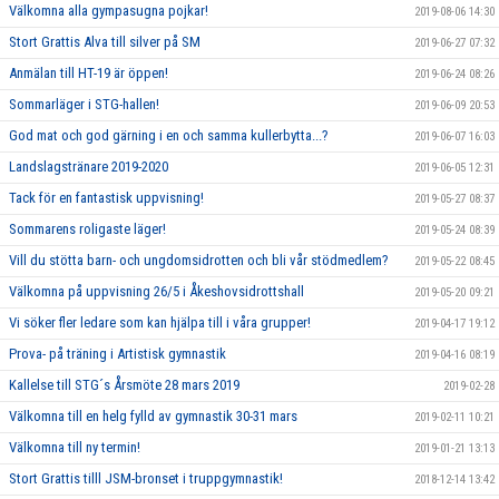
Välkomna alla gympasugna pojkar!
2019-08-06 14:30
Stort Grattis Alva till silver på SM
2019-06-27 07:32
Anmälan till HT-19 är öppen!
2019-06-24 08:26
Sommarläger i STG-hallen!
2019-06-09 20:53
God mat och god gärning i en och samma kullerbytta...?
2019-06-07 16:03
Landslagstränare 2019-2020
2019-06-05 12:31
Tack för en fantastisk uppvisning!
2019-05-27 08:37
Sommarens roligaste läger!
2019-05-24 08:39
Vill du stötta barn- och ungdomsidrotten och bli vår stödmedlem?
2019-05-22 08:45
Välkomna på uppvisning 26/5 i Åkeshovsidrottshall
2019-05-20 09:21
Vi söker fler ledare som kan hjälpa till i våra grupper!
2019-04-17 19:12
Prova- på träning i Artistisk gymnastik
2019-04-16 08:19
Kallelse till STG´s Årsmöte 28 mars 2019
2019-02-28
Välkomna till en helg fylld av gymnastik 30-31 mars
2019-02-11 10:21
Välkomna till ny termin!
2019-01-21 13:13
Stort Grattis tilll JSM-bronset i truppgymnastik!
2018-12-14 13:42