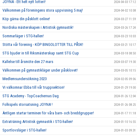
JOYNA - Ett helt nytt lotteri!
2024-04-03 17:12
Välkommen på föreningens stora uppvisning 5 maj!
2024-04-02 10:08
Köp gärna din påsklott online!
2024-03-27 11:59
Nordiska mästerskapen i Artistisk gymnastik!
2024-03-26 17:24
Sommarläger i STG-hallen!
2024-03-23 10:03
Stötta vår förening - KÖP BINGOLOTTER TILL PÅSK!
2024-03-21 10:17
STG bjuder in till Riksmästerskap samt STG Cup
2024-03-18 08:50
Kallelse till årsmöte den 27 mars
2024-03-07 19:30
Välkommen på gymnastikläger under påsklovet!
2024-03-05 10:15
Medlemsundersökning 2023
2024-02-05 09:06
Vi välkomnar Ebba till vår truppsektion!
2024-01-29 19:00
STG Academy - TopCoachernas Dag
2024-01-26 12:04
Folkspels storsatsning JOYNA !
2024-01-26 08:25
Äntligen startar terminen för våra barn- och breddgrupper!
2024-01-17 11:18
Extraträning Artistisk gymnastik i STG-hallen!
2024-01-10 16:55
Sportlovsläger i STG-hallen!
2024-01-03 09:31