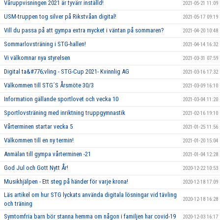
Våruppvisningen 2021 är tyvärr inställd!
2021-05-21 11:09
USM-truppen tog silver på Rikstvåan digital!
2021-05-17 09:19
Vill du passa på att gympa extra mycket i väntan på sommaren?
2021-04-20 10:48
Sommarlovsträning i STG-hallen!
2021-04-14 16:32
Vi välkomnar nya styrelsen
2021-03-31 07:59
Digital ta&#776;vling - STG-Cup 2021- Kvinnlig AG
2021-03-16 17:32
Välkommen till STG´S Årsmöte 30/3
2021-03-09 16:10
Information gällande sportlovet och vecka 10
2021-03-04 11:20
Sportlovsträning med inriktning truppgymnastik
2021-02-16 19:10
Vårterminen startar vecka 5
2021-01-25 11:56
Välkommen till en ny termin!
2021-01-20 15:04
Anmälan till gympa vårterminen -21
2021-01-04 12:28
God Jul och Gott Nytt År!
2020-12-22 10:53
Musikhjälpen - Ett steg på händer för varje krona!
2020-12-18 17:09
Läs artikel om hur STG lyckats använda digitala lösningar vid tävling
2020-12-18 16:28
och träning
Symtomfria barn bör stanna hemma om någon i familjen har covid-19
2020-12-03 16:17