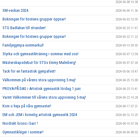
2024-06-08 14:38
SM-veckan 2024
2024-06-04 11:36
Bokningen för höstens grupper öppnar!
2024-06-02 10:35
STG Badlakan till stranden!
2024-05-23 11:47
Bokningen för höstens grupper öppnar!
2024-05-22 11:22
Familjegympa-sommarkul!
2024-05-15 09:35
Styrka och gymnastikträning i sommar med oss!
2024-05-07 12:58
Mästerskapsdebut för STGs Emmy Malmberg!
2024-05-07 07:24
Tack för en fantastisk gympafest!
2024-05-06 10:47
Välkommen på vårens stora uppvisning 5 maj!
2024-04-25 15:08
PROVA-PÅ DAG i Artistisk gymnastik lördag 1 juni
2024-04-23 15:41
Varmt Välkommen till vårens stora uppvisning 5 maj!
2024-04-22 14:28
Kom o heja på våra gymnaster!
2024-04-17 07:21
EM och JEM i kvinnlig artistisk gymnastik 2024
2024-04-16 15:25
Nordiskt brons i barr !
2024-04-14 07:58
Gymnastikläger i sommar!
2024-04-04 08:32