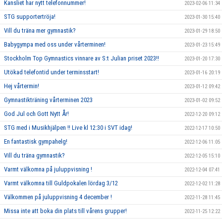
Kansliet har nytt telefonnummer!
2023-02-06 11:34
STG supportertröja!
2023-01-30 15:40
Vill du träna mer gymnastik?
2023-01-29 18:50
Babygympa med oss under vårterminen!
2023-01-23 15:49
Stockholm Top Gymnastics vinnare av S:t Julian priset 2023!!
2023-01-20 17:30
Utökad telefontid under terminsstart!
2023-01-16 20:19
Hej vårtermin!
2023-01-12 09:42
Gymnastikträning vårterminen 2023
2023-01-02 09:52
God Jul och Gott Nytt År!
2022-12-20 09:12
STG med i Musikhjälpen !! Live kl 12:30 i SVT idag!
2022-12-17 10:50
En fantastisk gympahelg!
2022-12-06 11:05
Vill du träna gymnastik?
2022-12-05 15:10
Varmt välkomna på juluppvisning !
2022-12-04 07:41
Varmt välkomna till Guldpokalen lördag 3/12
2022-12-02 11:28
Välkommen på juluppvisning 4 december !
2022-11-28 11:45
Missa inte att boka din plats till vårens grupper!
2022-11-25 12:22