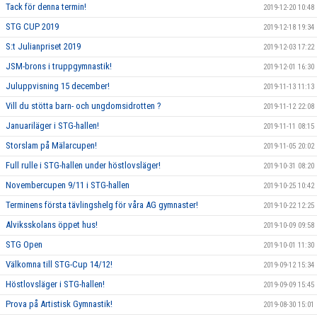
Tack för denna termin!
2019-12-20 10:48
STG CUP 2019
2019-12-18 19:34
S:t Julianpriset 2019
2019-12-03 17:22
JSM-brons i truppgymnastik!
2019-12-01 16:30
Juluppvisning 15 december!
2019-11-13 11:13
Vill du stötta barn- och ungdomsidrotten ?
2019-11-12 22:08
Januariläger i STG-hallen!
2019-11-11 08:15
Storslam på Mälarcupen!
2019-11-05 20:02
Full rulle i STG-hallen under höstlovsläger!
2019-10-31 08:20
Novembercupen 9/11 i STG-hallen
2019-10-25 10:42
Terminens första tävlingshelg för våra AG gymnaster!
2019-10-22 12:25
Alviksskolans öppet hus!
2019-10-09 09:58
STG Open
2019-10-01 11:30
Välkomna till STG-Cup 14/12!
2019-09-12 15:34
Höstlovsläger i STG-hallen!
2019-09-09 15:45
Prova på Artistisk Gymnastik!
2019-08-30 15:01