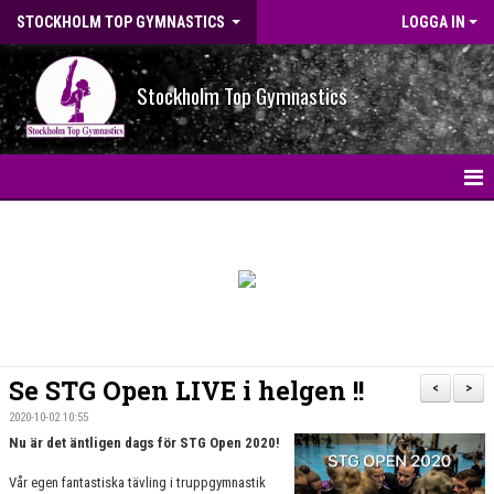
STOCKHOLM TOP GYMNASTICS
LOGGA IN
Stockholm Top Gymnastics
HEM
NYHETER
BILDGALLERI
NYHETSARKIV
Se STG Open LIVE i helgen !!
<
>
OM FÖRENINGEN
2020-10-02 10:55
Nu är det äntligen dags för STG Open 2020!
STG-HALLEN
Vår egen fantastiska tävling i truppgymnastik