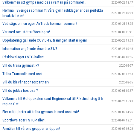
Välkommen att gympa med oss i väntan på sommaren!
2020-04-28 12:47
Hemma i Sverige i sommar ?! Våra gymnastikläger är den perfekta
2020-04-25 09:09
lovaktiviteten!
Vad sägs om en egen AirTrack hemma i sommar?
2020-04-24 18:05
Var med och stötta föreningen!
2020-04-01 11:41
Uppdatering gällande COVID-19, träningen startar igen!
2020-03-25 19:03
Information angående Årsmöte 31/3
2020-03-25 09:48
Påsklovsläger i STG-hallen!
2020-03-07 09:56
Vill du träna gymnastik?
2020-02-07
Träna Trampolin med oss!
2020-02-05 13:53
Vill du bli vår sponsorpartner?
2020-02-05
Vill du jobba hos oss ?
2020-02-04 09:37
Välkomna till Guldpokalen samt Regionskval till Riksfinal steg 5-6
2020-01-28 16:43
region Öst!
Fler möjligheter att träna gymnastik med oss i vår!
2020-01-09 14:26
Sportlovsläger i STG-hallen!
2020-01-07 12:51
Anmälan till vårens grupper är öppen!
2020-01-02 08:28