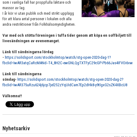
som i vanliga fall har proppfulla läktare och
VÄRDEGRUND
massor av lag.
I år kör vi utan publik och med strikt upplägg
för att klara antal personer i lokalen och alla
FÖRENINGSPRODUKTER
andra restriktioner från Folkhälsomyndigheten.
KONTAKT
Var med och stötta föreningen i tuffa tider genom att köpa en soffbiljett till
livesändningen av evenemanget.
MÄRKESTAGNING
Länk till sändningarna lördag
-
https://solidsport.com/stockholmtop/watch/stg-open-2020-dag-1?
fbclid=IwAR3atqCaRcMANd--T4_8H2C-ewGNLQgTXTFyC29cGP-Pb66Jas4IFVOi6vw
Länk till sändningarna
söndag-
https://solidsport.com/stockholmtop/watch/stg-open-2020-dag-2?
fbclid=IwAR375uRzu624j6jcp7jel2S2zYqUIdCam7Ep2dHk8-y9tlgxG2sZK4XBcU8
Välkomna!!
Nyhetsarkiv