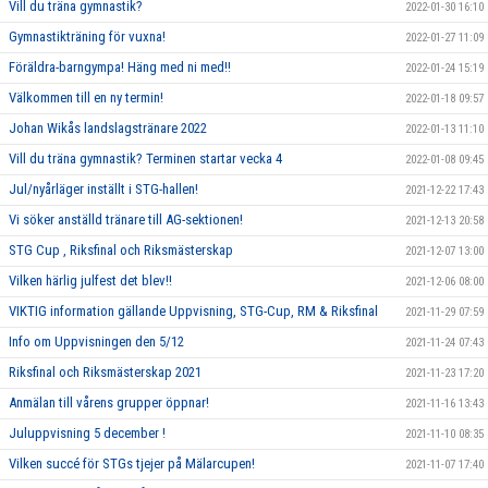
Vill du träna gymnastik?
2022-01-30 16:10
Gymnastikträning för vuxna!
2022-01-27 11:09
Föräldra-barngympa! Häng med ni med!!
2022-01-24 15:19
Välkommen till en ny termin!
2022-01-18 09:57
Johan Wikås landslagstränare 2022
2022-01-13 11:10
Vill du träna gymnastik? Terminen startar vecka 4
2022-01-08 09:45
Jul/nyårläger inställt i STG-hallen!
2021-12-22 17:43
Vi söker anställd tränare till AG-sektionen!
2021-12-13 20:58
STG Cup , Riksfinal och Riksmästerskap
2021-12-07 13:00
Vilken härlig julfest det blev!!
2021-12-06 08:00
VIKTIG information gällande Uppvisning, STG-Cup, RM & Riksfinal
2021-11-29 07:59
Info om Uppvisningen den 5/12
2021-11-24 07:43
Riksfinal och Riksmästerskap 2021
2021-11-23 17:20
Anmälan till vårens grupper öppnar!
2021-11-16 13:43
Juluppvisning 5 december !
2021-11-10 08:35
Vilken succé för STGs tjejer på Mälarcupen!
2021-11-07 17:40