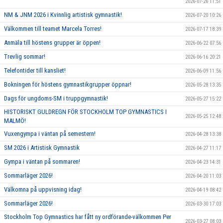
2026-07-26 11:51
NM & JNM 2026 i Kvinnlig artistisk gymnastik!
2026-07-20 10:26
Välkommen till teamet Marcela Torres!
2026-07-17 18:39
Anmäla till höstens grupper är öppen!
2026-06-22 07:56
Trevlig sommar!
2026-06-16 20:21
Telefontider till kansliet!
2026-06-09 11:56
Bokningen för höstens gymnastikgrupper öppnar!
2026-05-28 13:35
Dags för ungdoms-SM i truppgymnastik!
2026-05-27 15:22
HISTORISKT GULDREGN FÖR STOCKHOLM TOP GYMNASTICS I
2026-05-25 12:48
MALMÖ!
Vuxengympa i väntan på semestern!
2026-04-28 13:38
SM 2026 i Artistisk Gymnastik
2026-04-27 11:17
Gympa i väntan på sommaren!
2026-04-23 14:31
Sommarläger 2026!
2026-04-20 11:03
Välkomna på uppvisning idag!
2026-04-19 08:42
Sommarläger 2026!
2026-03-30 17:03
Stockholm Top Gymnastics har fått ny ordförande-välkommen Per
2026-03-27 08:03