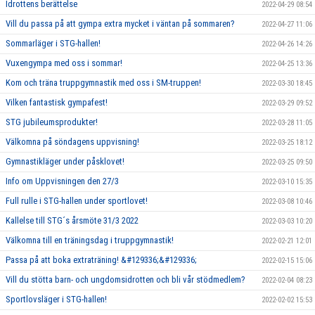
Idrottens berättelse
2022-04-29 08:54
Vill du passa på att gympa extra mycket i väntan på sommaren?
2022-04-27 11:06
Sommarläger i STG-hallen!
2022-04-26 14:26
Vuxengympa med oss i sommar!
2022-04-25 13:36
Kom och träna truppgymnastik med oss i SM-truppen!
2022-03-30 18:45
Vilken fantastisk gympafest!
2022-03-29 09:52
STG jubileumsprodukter!
2022-03-28 11:05
Välkomna på söndagens uppvisning!
2022-03-25 18:12
Gymnastikläger under påsklovet!
2022-03-25 09:50
Info om Uppvisningen den 27/3
2022-03-10 15:35
Full rulle i STG-hallen under sportlovet!
2022-03-08 10:46
Kallelse till STG´s årsmöte 31/3 2022
2022-03-03 10:20
Välkomna till en träningsdag i truppgymnastik!
2022-02-21 12:01
Passa på att boka extraträning! &#129336;&#129336;
2022-02-15 15:06
Vill du stötta barn- och ungdomsidrotten och bli vår stödmedlem?
2022-02-04 08:23
Sportlovsläger i STG-hallen!
2022-02-02 15:53