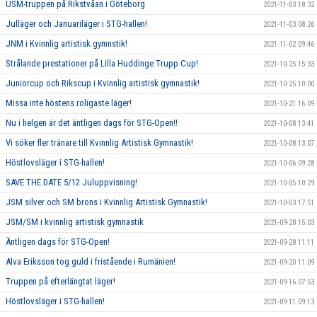
USM-truppen på Rikstvåan i Göteborg
2021-11-03 18:32
Julläger och Januariläger i STG-hallen!
2021-11-03 08:26
JNM i Kvinnlig artistisk gymnstik!
2021-11-02 09:46
Strålande prestationer på Lilla Huddinge Trupp Cup!
2021-10-25 15:33
Juniorcup och Rikscup i Kvinnlig artistisk gymnastik!
2021-10-25 10:00
Missa inte höstens roligaste läger!
2021-10-21 16:09
Nu i helgen är det äntligen dags för STG-Open!!
2021-10-08 13:41
Vi söker fler tränare till Kvinnlig Artistisk Gymnastik!
2021-10-08 13:07
Höstlovsläger i STG-hallen!
2021-10-06 09:28
SAVE THE DATE 5/12 Juluppvisning!
2021-10-05 10:29
JSM silver och SM brons i Kvinnlig Artistisk Gymnastik!
2021-10-03 17:51
JSM/SM i kvinnlig artistisk gymnastik
2021-09-28 15:03
Äntligen dags för STG-Open!
2021-09-28 11:11
Alva Eriksson tog guld i fristående i Rumänien!
2021-09-20 11:09
Truppen på efterlängtat läger!
2021-09-16 07:53
Höstlovsläger i STG-hallen!
2021-09-11 09:13