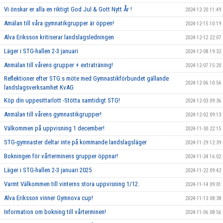
Vi önskar er alla en riktigt God Jul & Gott Nytt År !
2024-12-20 11:49
Amälan till våra gymnatikgrupper är öppen!
2024-12-15 10:19
Alva Eriksson kritiserar landslagsledningen
2024-12-12 22:07
Läger i STG-hallen 2-3 januari
2024-12-08 19:32
Anmälan till vårens grupper + extraträning!
2024-12-07 15:20
Reflektioner efter STG:s möte med Gymnastikförbundet gällande
2024-12-06 10:56
landslagsverksamhet KvAG
Köp din uppesittarlott -Stötta samtidigt STG!
2024-12-03 09:36
Anmälan till vårens gymnastikgrupper!
2024-12-02 09:13
Välkommen på uppvisning 1 december!
2024-11-30 22:15
STG-gymnaster deltar inte på kommande landslagsläger
2024-11-29 12:39
Bokningen för vårterminens grupper öppnar!
2024-11-24 16:02
Läger i STG-hallen 2-3 januari 2025
2024-11-22 09:42
Varmt Välkommen till vinterns stora uppvisning 1/12.
2024-11-14 09:01
Alva Eriksson vinner Gymnova cup!
2024-11-13 08:38
Information om bokning till vårterminen!
2024-11-06 08:56