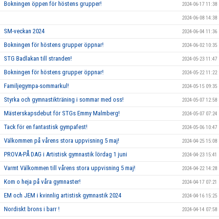
Bokningen öppen för höstens grupper!
2024-06-17 11:38
2024-06-08 14:38
SM-veckan 2024
2024-06-04 11:36
Bokningen för höstens grupper öppnar!
2024-06-02 10:35
STG Badlakan till stranden!
2024-05-23 11:47
Bokningen för höstens grupper öppnar!
2024-05-22 11:22
Familjegympa-sommarkul!
2024-05-15 09:35
Styrka och gymnastikträning i sommar med oss!
2024-05-07 12:58
Mästerskapsdebut för STGs Emmy Malmberg!
2024-05-07 07:24
Tack för en fantastisk gympafest!
2024-05-06 10:47
Välkommen på vårens stora uppvisning 5 maj!
2024-04-25 15:08
PROVA-PÅ DAG i Artistisk gymnastik lördag 1 juni
2024-04-23 15:41
Varmt Välkommen till vårens stora uppvisning 5 maj!
2024-04-22 14:28
Kom o heja på våra gymnaster!
2024-04-17 07:21
EM och JEM i kvinnlig artistisk gymnastik 2024
2024-04-16 15:25
Nordiskt brons i barr !
2024-04-14 07:58