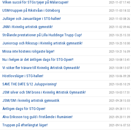
Vilken succé för STGs tjejer på Mälarcupen!
2021-11-07 17:40
USM-truppen på Rikstvåan i Göteborg
2021-11-03 18:32
Julläger och Januariläger i STG-hallen!
2021-11-03 08:26
JNM i Kvinnlig artistisk gymnstik!
2021-11-02 09:46
Strålande prestationer på Lilla Huddinge Trupp Cup!
2021-10-25 15:33
Juniorcup och Rikscup i Kvinnlig artistisk gymnastik!
2021-10-25 10:00
Missa inte höstens roligaste läger!
2021-10-21 16:09
Nu i helgen är det äntligen dags för STG-Open!!
2021-10-08 13:41
Vi söker fler tränare till Kvinnlig Artistisk Gymnastik!
2021-10-08 13:07
Höstlovsläger i STG-hallen!
2021-10-06 09:28
SAVE THE DATE 5/12 Juluppvisning!
2021-10-05 10:29
JSM silver och SM brons i Kvinnlig Artistisk Gymnastik!
2021-10-03 17:51
JSM/SM i kvinnlig artistisk gymnastik
2021-09-28 15:03
Äntligen dags för STG-Open!
2021-09-28 11:11
Alva Eriksson tog guld i fristående i Rumänien!
2021-09-20 11:09
Truppen på efterlängtat läger!
2021-09-16 07:53