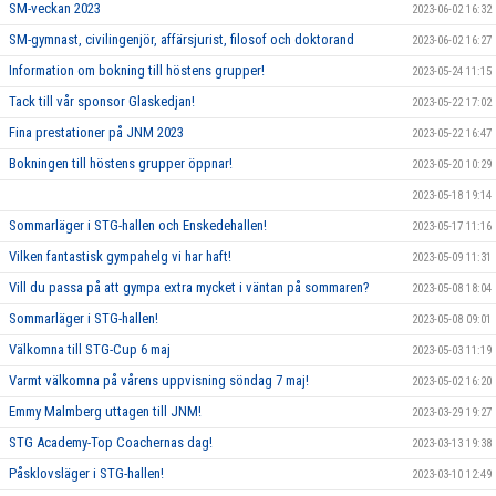
SM-veckan 2023
2023-06-02 16:32
SM-gymnast, civilingenjör, affärsjurist, filosof och doktorand
2023-06-02 16:27
Information om bokning till höstens grupper!
2023-05-24 11:15
Tack till vår sponsor Glaskedjan!
2023-05-22 17:02
Fina prestationer på JNM 2023
2023-05-22 16:47
Bokningen till höstens grupper öppnar!
2023-05-20 10:29
2023-05-18 19:14
Sommarläger i STG-hallen och Enskedehallen!
2023-05-17 11:16
Vilken fantastisk gympahelg vi har haft!
2023-05-09 11:31
Vill du passa på att gympa extra mycket i väntan på sommaren?
2023-05-08 18:04
Sommarläger i STG-hallen!
2023-05-08 09:01
Välkomna till STG-Cup 6 maj
2023-05-03 11:19
Varmt välkomna på vårens uppvisning söndag 7 maj!
2023-05-02 16:20
Emmy Malmberg uttagen till JNM!
2023-03-29 19:27
STG Academy-Top Coachernas dag!
2023-03-13 19:38
Påsklovsläger i STG-hallen!
2023-03-10 12:49