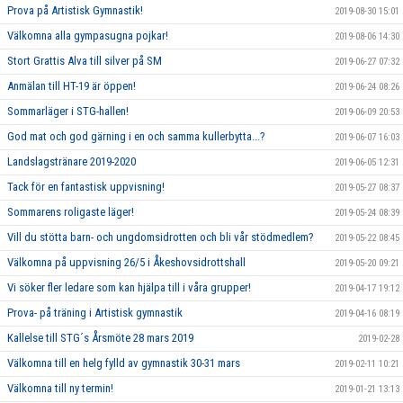
Prova på Artistisk Gymnastik!
2019-08-30 15:01
Välkomna alla gympasugna pojkar!
2019-08-06 14:30
Stort Grattis Alva till silver på SM
2019-06-27 07:32
Anmälan till HT-19 är öppen!
2019-06-24 08:26
Sommarläger i STG-hallen!
2019-06-09 20:53
God mat och god gärning i en och samma kullerbytta...?
2019-06-07 16:03
Landslagstränare 2019-2020
2019-06-05 12:31
Tack för en fantastisk uppvisning!
2019-05-27 08:37
Sommarens roligaste läger!
2019-05-24 08:39
Vill du stötta barn- och ungdomsidrotten och bli vår stödmedlem?
2019-05-22 08:45
Välkomna på uppvisning 26/5 i Åkeshovsidrottshall
2019-05-20 09:21
Vi söker fler ledare som kan hjälpa till i våra grupper!
2019-04-17 19:12
Prova- på träning i Artistisk gymnastik
2019-04-16 08:19
Kallelse till STG´s Årsmöte 28 mars 2019
2019-02-28
Välkomna till en helg fylld av gymnastik 30-31 mars
2019-02-11 10:21
Välkomna till ny termin!
2019-01-21 13:13