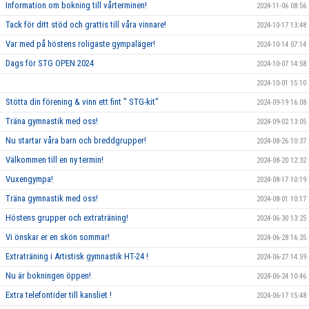
Information om bokning till vårterminen!
2024-11-06 08:56
Tack för ditt stöd och grattis till våra vinnare!
2024-10-17 13:48
Var med på höstens roligaste gympaläger!
2024-10-14 07:14
Dags för STG OPEN 2024
2024-10-07 14:58
2024-10-01 15:10
Stötta din förening & vinn ett fint " STG-kit"
2024-09-19 16:08
Träna gymnastik med oss!
2024-09-02 13:05
Nu startar våra barn och breddgrupper!
2024-08-26 10:37
Välkommen till en ny termin!
2024-08-20 12:32
Vuxengympa!
2024-08-17 10:19
Träna gymnastik med oss!
2024-08-01 10:17
Höstens grupper och extraträning!
2024-06-30 13:25
Vi önskar er en skön sommar!
2024-06-28 16:35
Extraträning i Artistisk gymnastik HT-24 !
2024-06-27 14:59
Nu är bokningen öppen!
2024-06-24 10:46
Extra telefontider till kansliet !
2024-06-17 15:48