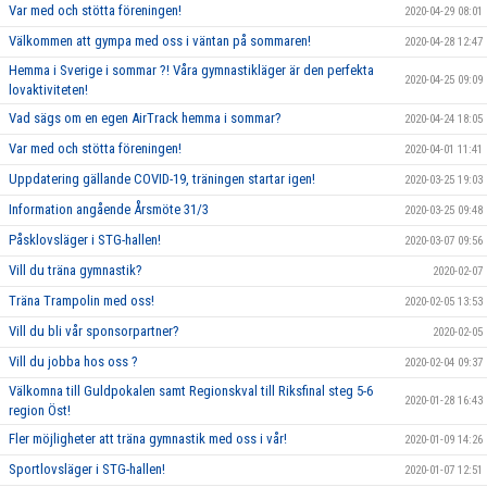
Var med och stötta föreningen!
2020-04-29 08:01
Välkommen att gympa med oss i väntan på sommaren!
2020-04-28 12:47
Hemma i Sverige i sommar ?! Våra gymnastikläger är den perfekta
2020-04-25 09:09
lovaktiviteten!
Vad sägs om en egen AirTrack hemma i sommar?
2020-04-24 18:05
Var med och stötta föreningen!
2020-04-01 11:41
Uppdatering gällande COVID-19, träningen startar igen!
2020-03-25 19:03
Information angående Årsmöte 31/3
2020-03-25 09:48
Påsklovsläger i STG-hallen!
2020-03-07 09:56
Vill du träna gymnastik?
2020-02-07
Träna Trampolin med oss!
2020-02-05 13:53
Vill du bli vår sponsorpartner?
2020-02-05
Vill du jobba hos oss ?
2020-02-04 09:37
Välkomna till Guldpokalen samt Regionskval till Riksfinal steg 5-6
2020-01-28 16:43
region Öst!
Fler möjligheter att träna gymnastik med oss i vår!
2020-01-09 14:26
Sportlovsläger i STG-hallen!
2020-01-07 12:51