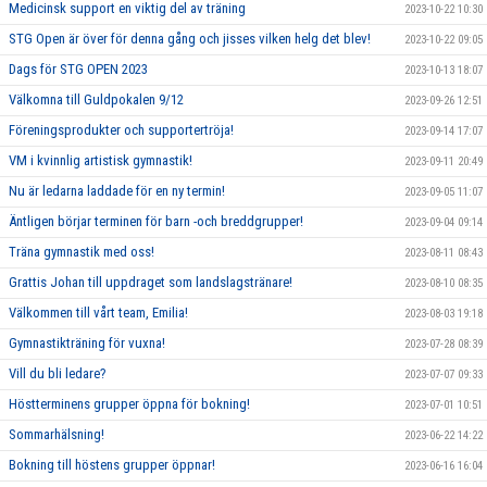
Medicinsk support en viktig del av träning
2023-10-22 10:30
STG Open är över för denna gång och jisses vilken helg det blev!
2023-10-22 09:05
Dags för STG OPEN 2023
2023-10-13 18:07
Välkomna till Guldpokalen 9/12
2023-09-26 12:51
Föreningsprodukter och supportertröja!
2023-09-14 17:07
VM i kvinnlig artistisk gymnastik!
2023-09-11 20:49
Nu är ledarna laddade för en ny termin!
2023-09-05 11:07
Äntligen börjar terminen för barn -och breddgrupper!
2023-09-04 09:14
Träna gymnastik med oss!
2023-08-11 08:43
Grattis Johan till uppdraget som landslagstränare!
2023-08-10 08:35
Välkommen till vårt team, Emilia!
2023-08-03 19:18
Gymnastikträning för vuxna!
2023-07-28 08:39
Vill du bli ledare?
2023-07-07 09:33
Höstterminens grupper öppna för bokning!
2023-07-01 10:51
Sommarhälsning!
2023-06-22 14:22
Bokning till höstens grupper öppnar!
2023-06-16 16:04