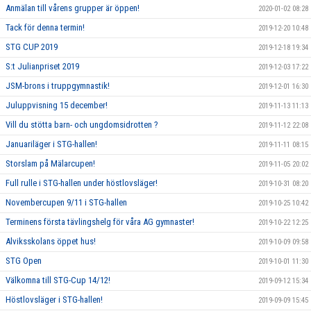
Anmälan till vårens grupper är öppen!
2020-01-02 08:28
Tack för denna termin!
2019-12-20 10:48
STG CUP 2019
2019-12-18 19:34
S:t Julianpriset 2019
2019-12-03 17:22
JSM-brons i truppgymnastik!
2019-12-01 16:30
Juluppvisning 15 december!
2019-11-13 11:13
Vill du stötta barn- och ungdomsidrotten ?
2019-11-12 22:08
Januariläger i STG-hallen!
2019-11-11 08:15
Storslam på Mälarcupen!
2019-11-05 20:02
Full rulle i STG-hallen under höstlovsläger!
2019-10-31 08:20
Novembercupen 9/11 i STG-hallen
2019-10-25 10:42
Terminens första tävlingshelg för våra AG gymnaster!
2019-10-22 12:25
Alviksskolans öppet hus!
2019-10-09 09:58
STG Open
2019-10-01 11:30
Välkomna till STG-Cup 14/12!
2019-09-12 15:34
Höstlovsläger i STG-hallen!
2019-09-09 15:45