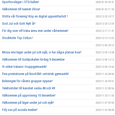
Sportlovsläger i STG-hallen!
2024-01-03 09:31
Välkommen till teamet Olivia!
2024-01-02 11:33
Stötta vår förening! Köp en digital uppesittarlott !
2023-12-25 10:17
God Jul och Gott Nytt år!
2023-12-20 12:59
För dig som vill träna ännu mer under vårterminen!
2023-12-17 11:31
Stockholm Top Cirkus !
2023-12-13 12:42
2023-12-06 20:14
Missa inte läger under jul och nyår, vi har några platser kvar!
2023-12-05 13:08
Välkommen till Guldpokalen lördag 9 december
2023-12-04 12:12
Vi söker tränare i truppgymnastik!
2023-12-04 10:56
Fina prestationer på Nord-EM i artistisk gymnastik!
2023-11-26 08:46
Bokningen för vårens grupper öppnar!
2023-11-24 09:51
Telefontider till kansliet vecka 48 och 49
2023-11-22 08:56
Välkommen på uppvisning 10 december!
2023-11-20 11:05
Välkommen på läger under jul och nyår!
2023-11-07 09:54
Följ oss på sociala medier!
2023-11-02 08:48