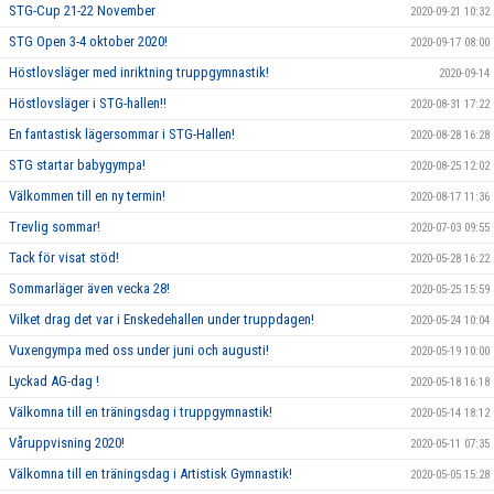
STG-Cup 21-22 November
2020-09-21 10:32
STG Open 3-4 oktober 2020!
2020-09-17 08:00
Höstlovsläger med inriktning truppgymnastik!
2020-09-14
Höstlovsläger i STG-hallen!!
2020-08-31 17:22
En fantastisk lägersommar i STG-Hallen!
2020-08-28 16:28
STG startar babygympa!
2020-08-25 12:02
Välkommen till en ny termin!
2020-08-17 11:36
Trevlig sommar!
2020-07-03 09:55
Tack för visat stöd!
2020-05-28 16:22
Sommarläger även vecka 28!
2020-05-25 15:59
Vilket drag det var i Enskedehallen under truppdagen!
2020-05-24 10:04
Vuxengympa med oss under juni och augusti!
2020-05-19 10:00
Lyckad AG-dag !
2020-05-18 16:18
Välkomna till en träningsdag i truppgymnastik!
2020-05-14 18:12
Våruppvisning 2020!
2020-05-11 07:35
Välkomna till en träningsdag i Artistisk Gymnastik!
2020-05-05 15:28