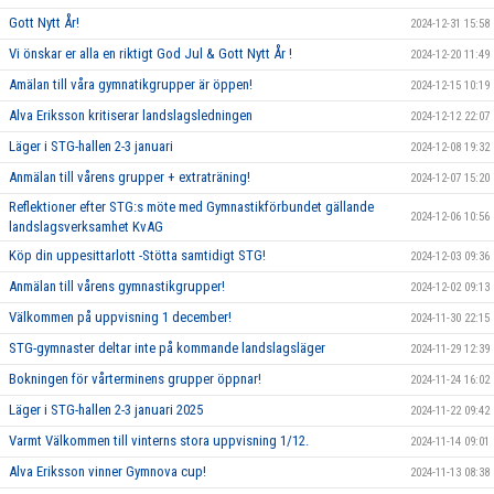
Gott Nytt År!
2024-12-31 15:58
Vi önskar er alla en riktigt God Jul & Gott Nytt År !
2024-12-20 11:49
Amälan till våra gymnatikgrupper är öppen!
2024-12-15 10:19
Alva Eriksson kritiserar landslagsledningen
2024-12-12 22:07
Läger i STG-hallen 2-3 januari
2024-12-08 19:32
Anmälan till vårens grupper + extraträning!
2024-12-07 15:20
Reflektioner efter STG:s möte med Gymnastikförbundet gällande
2024-12-06 10:56
landslagsverksamhet KvAG
Köp din uppesittarlott -Stötta samtidigt STG!
2024-12-03 09:36
Anmälan till vårens gymnastikgrupper!
2024-12-02 09:13
Välkommen på uppvisning 1 december!
2024-11-30 22:15
STG-gymnaster deltar inte på kommande landslagsläger
2024-11-29 12:39
Bokningen för vårterminens grupper öppnar!
2024-11-24 16:02
Läger i STG-hallen 2-3 januari 2025
2024-11-22 09:42
Varmt Välkommen till vinterns stora uppvisning 1/12.
2024-11-14 09:01
Alva Eriksson vinner Gymnova cup!
2024-11-13 08:38