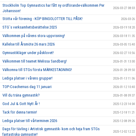
Stockholm Top Gymnastics har fått ny ordförande-välkommen Per
2026-03-27 08:03
Johansson!
Stötta vår förening - KÖP BINGOLOTTER TILL PÅSK!
2026-03-26
STG´s verksamhetsberättelse 2025
2026-03-19 18:20
Välkommen på vårens stora uppvisning!
2026-03-18 11:35
Kallelse till Årsmöte 26 mars 2026
2026-03-05 15:40
Gymnastikläger under påsklovet!
2026-02-27 10:56
Välkommen till teamet Melissa Sandberg!
2026-01-31 13:00
Välkomna till STGs första MÄRKESTAGNING!
2026-01-28 09:50
Lediga platser i vårens grupper!
2026-01-13 11:06
TOP-Coachernas dag 11 januari
2026-01-12 10:40
Vill du träna gymnastik?
2026-01-08 09:37
God Jul & Gott Nytt År !
2025-12-23 14:04
Tack för denna termin!
2025-12-18 11:21
Lediga platser till vårterminen 2026
2025-12-08 09:26
Dags för tävling i Artistisk gymnastik- kom och heja fram STGs
2025-12-02 12:22
fantastiska gymnaster!