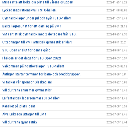
Missa inte att boka din plats till vårens grupper!
2022-11-25 12:22
Lyckad inspirationskväll i STG-hallen!
2022-11-18 08:03
Gymnastikläger under jul och nyår i STG-hallen!
2022-11-03 12:49
Bästa lagresultat för ett damlag på VM !
2022-10-31 21:12
VM i artistisk gymnastik med 2 deltagare från STG!
2022-10-25 19:30
Uttagningen till VM i artistisk gymnastik är klar!
2022-10-11 20:21
STG Open är slut för denna gång...
2022-10-10 12:46
I helgen är det dags för STG Open 2022!
2022-10-03 10:57
Välkommen på höstlovsläger i STG-hallen!
2022-09-05 08:12
Äntligen startar terminen för barn- och breddgrupper!
2022-08-30 15:01
Vi tackar vår sponsor Glaskedjan!
2022-08-22 10:03
Vill du träna ännu mer gymnastik?
2022-08-21 18:43
En fantastisk lägersommar i STG-hallen!
2022-08-15 11:48
Kansliet på plats igen!
2022-08-08 13:59
Alva Eriksson uttagen till EM !
2022-07-30 19:46
Vill du träna gymnastik?
2022-07-09 12:44