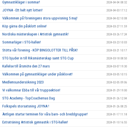
Gymnastikläger i sommar!
2024-04-04 08:32
JOYNA - Ett helt nytt lotteri!
2024-04-03 17:12
Välkommen på föreningens stora uppvisning 5 maj!
2024-04-02 10:08
Köp gärna din påsklott online!
2024-03-27 11:59
Nordiska mästerskapen i Artistisk gymnastik!
2024-03-26 17:24
Sommarläger i STG-hallen!
2024-03-23 10:03
Stötta vår förening - KÖP BINGOLOTTER TILL PÅSK!
2024-03-21 10:17
STG bjuder in till Riksmästerskap samt STG Cup
2024-03-18 08:50
Kallelse till årsmöte den 27 mars
2024-03-07 19:30
Välkommen på gymnastikläger under påsklovet!
2024-03-05 10:15
Medlemsundersökning 2023
2024-02-05 09:06
Vi välkomnar Ebba till vår truppsektion!
2024-01-29 19:00
STG Academy - TopCoachernas Dag
2024-01-26 12:04
Folkspels storsatsning JOYNA !
2024-01-26 08:25
Äntligen startar terminen för våra barn- och breddgrupper!
2024-01-17 11:18
Extraträning Artistisk gymnastik i STG-hallen!
2024-01-10 16:55