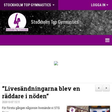
STOCKHOLM TOP GYMNASTICS
LOGGA IN
Stockholm Top Gymnastics
HEM
NYHETER
BILDGALLERI
NYHETSARKIV
”Livesändningarna blev en
<
>
OM FÖRENINGEN
räddare i nöden”
2020-10-07 15:11
STG-HALLEN
För första gången någonsin livesände vi STG