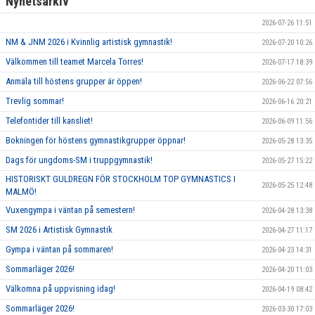
Nyhetsarkiv
2026-07-26 11:51
NM & JNM 2026 i Kvinnlig artistisk gymnastik!
2026-07-20 10:26
Välkommen till teamet Marcela Torres!
2026-07-17 18:39
Anmäla till höstens grupper är öppen!
2026-06-22 07:56
Trevlig sommar!
2026-06-16 20:21
Telefontider till kansliet!
2026-06-09 11:56
Bokningen för höstens gymnastikgrupper öppnar!
2026-05-28 13:35
Dags för ungdoms-SM i truppgymnastik!
2026-05-27 15:22
HISTORISKT GULDREGN FÖR STOCKHOLM TOP GYMNASTICS I
2026-05-25 12:48
MALMÖ!
Vuxengympa i väntan på semestern!
2026-04-28 13:38
SM 2026 i Artistisk Gymnastik
2026-04-27 11:17
Gympa i väntan på sommaren!
2026-04-23 14:31
Sommarläger 2026!
2026-04-20 11:03
Välkomna på uppvisning idag!
2026-04-19 08:42
Sommarläger 2026!
2026-03-30 17:03