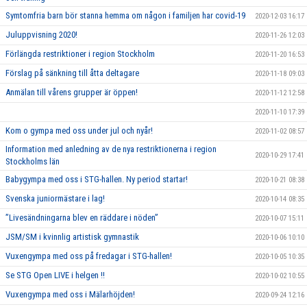
Symtomfria barn bör stanna hemma om någon i familjen har covid-19
2020-12-03 16:17
Juluppvisning 2020!
2020-11-26 12:03
Förlängda restriktioner i region Stockholm
2020-11-20 16:53
Förslag på sänkning till åtta deltagare
2020-11-18 09:03
Anmälan till vårens grupper är öppen!
2020-11-12 12:58
2020-11-10 17:39
Kom o gympa med oss under jul och nyår!
2020-11-02 08:57
Information med anledning av de nya restriktionerna i region
2020-10-29 17:41
Stockholms län
Babygympa med oss i STG-hallen. Ny period startar!
2020-10-21 08:38
Svenska juniormästare i lag!
2020-10-14 08:35
”Livesändningarna blev en räddare i nöden”
2020-10-07 15:11
JSM/SM i kvinnlig artistisk gymnastik
2020-10-06 10:10
Vuxengympa med oss på fredagar i STG-hallen!
2020-10-05 10:35
Se STG Open LIVE i helgen !!
2020-10-02 10:55
Vuxengympa med oss i Mälarhöjden!
2020-09-24 12:16