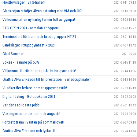
Höstlovsläger i STG-hallen!
2021-09-11 09:13
Glaskedjan stödjer Alvas satsning mot VM och OS!
2021-09-10 09:30
Välkomna till en ny härlig termin full av gympa!
2021-08-26 18:16
STG OPEN 2021 - anmälan är öppen!
2021-08-23 15:27
Terminsstart för barn- och breddgrupper HT-21
2021-08-21 10:13
Landslaget i truppgymnastik 2021
2021-07-07 13:42
Glad Sommar!
2021-06-24
Sökes - Tränare på 50%
2021-06-16 11:18
Välkomna till träningsdag i Artistisk gymnastik!
2021-06-14 13:36
Grattis Alva Eriksson till fin prestation i värlsdcupfinalen!
2021-06-13 14:30
Vi söker fler ledare inom truppgymnastik!
2021-06-09 16:19
Digital tävling - Guldpokalen 2021
2021-06-02 20:03
Världens roligaste jobb!
2021-06-01 12:42
Vuxengympa under juni och augusti!
2021-05-29 09:00
Fortsätt träna i väntan på sommarlovet!
2021-05-27 09:10
Grattis Alva Eriksson och lycka till !
2021-05-24 13:44