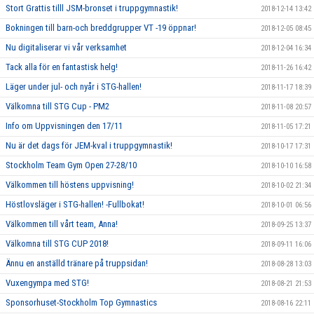
Stort Grattis tilll JSM-bronset i truppgymnastik!
2018-12-14 13:42
Bokningen till barn-och breddgrupper VT -19 öppnar!
2018-12-05 08:45
Nu digitaliserar vi vår verksamhet
2018-12-04 16:34
Tack alla för en fantastisk helg!
2018-11-26 16:42
Läger under jul- och nyår i STG-hallen!
2018-11-17 18:39
Välkomna till STG Cup - PM2
2018-11-08 20:57
Info om Uppvisningen den 17/11
2018-11-05 17:21
Nu är det dags för JEM-kval i truppgymnastik!
2018-10-17 17:31
Stockholm Team Gym Open 27-28/10
2018-10-10 16:58
Välkommen till höstens uppvisning!
2018-10-02 21:34
Höstlovsläger i STG-hallen! -Fullbokat!
2018-10-01 06:56
Välkommen till vårt team, Anna!
2018-09-25 13:37
Välkomna till STG CUP 2018!
2018-09-11 16:06
Ännu en anställd tränare på truppsidan!
2018-08-28 13:03
Vuxengympa med STG!
2018-08-21 21:53
Sponsorhuset-Stockholm Top Gymnastics
2018-08-16 22:11