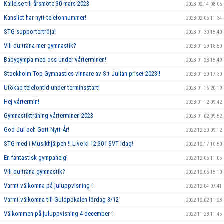
Kallelse till årsmöte 30 mars 2023
2023-02-14 08:05
Kansliet har nytt telefonnummer!
2023-02-06 11:34
STG supportertröja!
2023-01-30 15:40
Vill du träna mer gymnastik?
2023-01-29 18:50
Babygympa med oss under vårterminen!
2023-01-23 15:49
Stockholm Top Gymnastics vinnare av S:t Julian priset 2023!!
2023-01-20 17:30
Utökad telefontid under terminsstart!
2023-01-16 20:19
Hej vårtermin!
2023-01-12 09:42
Gymnastikträning vårterminen 2023
2023-01-02 09:52
God Jul och Gott Nytt År!
2022-12-20 09:12
STG med i Musikhjälpen !! Live kl 12:30 i SVT idag!
2022-12-17 10:50
En fantastisk gympahelg!
2022-12-06 11:05
Vill du träna gymnastik?
2022-12-05 15:10
Varmt välkomna på juluppvisning !
2022-12-04 07:41
Varmt välkomna till Guldpokalen lördag 3/12
2022-12-02 11:28
Välkommen på juluppvisning 4 december !
2022-11-28 11:45