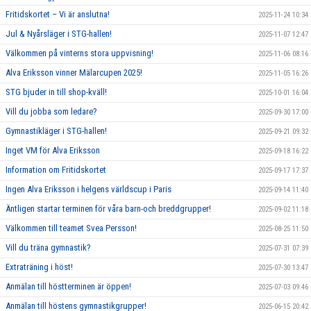
Fritidskortet – Vi är anslutna!
2025-11-24 10:34
Jul & Nyårsläger i STG-hallen!
2025-11-07 12:47
Välkommen på vinterns stora uppvisning!
2025-11-06 08:16
Alva Eriksson vinner Mälarcupen 2025!
2025-11-05 16:26
STG bjuder in till shop-kväll!
2025-10-01 16:04
Vill du jobba som ledare?
2025-09-30 17:00
Gymnastikläger i STG-hallen!
2025-09-21 09:32
Inget VM för Alva Eriksson
2025-09-18 16:22
Information om Fritidskortet
2025-09-17 17:37
Ingen Alva Eriksson i helgens världscup i Paris
2025-09-14 11:40
Äntligen startar terminen för våra barn-och breddgrupper!
2025-09-02 11:18
Välkommen till teamet Svea Persson!
2025-08-25 11:50
Vill du träna gymnastik?
2025-07-31 07:39
Extraträning i höst!
2025-07-30 13:47
Anmälan till höstterminen är öppen!
2025-07-03 09:46
Anmälan till höstens gymnastikgrupper!
2025-06-15 20:42