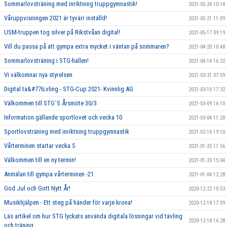
Sommarlovsträning med inriktning truppgymnastik!
2021-05-24 10:14
Våruppvisningen 2021 är tyvärr inställd!
2021-05-21 11:09
USM-truppen tog silver på Rikstvåan digital!
2021-05-17 09:19
Vill du passa på att gympa extra mycket i väntan på sommaren?
2021-04-20 10:48
Sommarlovsträning i STG-hallen!
2021-04-14 16:32
Vi välkomnar nya styrelsen
2021-03-31 07:59
Digital ta&#776;vling - STG-Cup 2021- Kvinnlig AG
2021-03-16 17:32
Välkommen till STG´S Årsmöte 30/3
2021-03-09 16:10
Information gällande sportlovet och vecka 10
2021-03-04 11:20
Sportlovsträning med inriktning truppgymnastik
2021-02-16 19:10
Vårterminen startar vecka 5
2021-01-25 11:56
Välkommen till en ny termin!
2021-01-20 15:04
Anmälan till gympa vårterminen -21
2021-01-04 12:28
God Jul och Gott Nytt År!
2020-12-22 10:53
Musikhjälpen - Ett steg på händer för varje krona!
2020-12-18 17:09
Läs artikel om hur STG lyckats använda digitala lösningar vid tävling
2020-12-18 16:28
och träning