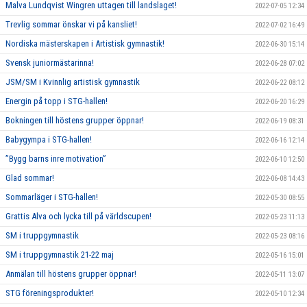
Malva Lundqvist Wingren uttagen till landslaget!
2022-07-05 12:34
Trevlig sommar önskar vi på kansliet!
2022-07-02 16:49
Nordiska mästerskapen i Artistisk gymnastik!
2022-06-30 15:14
Svensk juniormästarinna!
2022-06-28 07:02
JSM/SM i Kvinnlig artistisk gymnastik
2022-06-22 08:12
Energin på topp i STG-hallen!
2022-06-20 16:29
Bokningen till höstens grupper öppnar!
2022-06-19 08:31
Babygympa i STG-hallen!
2022-06-16 12:14
”Bygg barns inre motivation”
2022-06-10 12:50
Glad sommar!
2022-06-08 14:43
Sommarläger i STG-hallen!
2022-05-30 08:55
Grattis Alva och lycka till på världscupen!
2022-05-23 11:13
SM i truppgymnastik
2022-05-23 08:16
SM i truppgymnastik 21-22 maj
2022-05-16 15:01
Anmälan till höstens grupper öppnar!
2022-05-11 13:07
STG föreningsprodukter!
2022-05-10 12:34