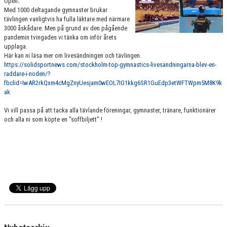
Open
.
VÄRDEGRUND
Med 1000 deltagande gymnaster brukar
tävlingen vanligtvis ha fulla läktare med närmare
3000 åskådare. Men på grund av den pågående
FÖRENINGSPRODUKTER
pandemin tvingades vi tänka om inför årets
upplaga.
KONTAKT
Här kan ni läsa mer om livesändningen och tävlingen.
https://solidsportnews.com/stockholm-top-gymnastics-livesandningarna-blev-en-
raddare-i-noden/?
MÄRKESTAGNING
fbclid=IwAR2rkQxm4cMgZnyUesjam0wEOL7IG1kkg6SR1GuEdp3etWFTWpm5M8K9k
ak
Vi vill passa på att tacka alla tävlande föreningar, gymnaster, tränare, funktionärer
och alla ni som köpte en "soffbiljett" !