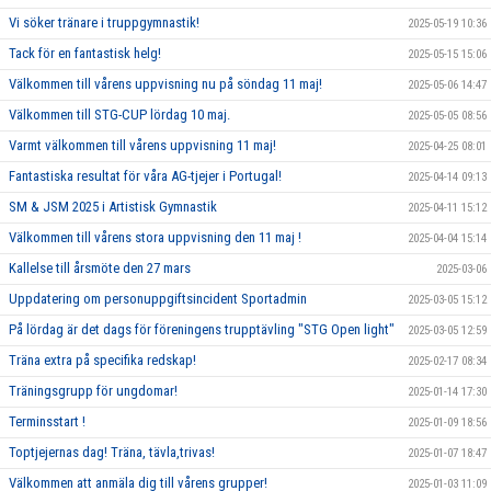
Vi söker tränare i truppgymnastik!
2025-05-19 10:36
Tack för en fantastisk helg!
2025-05-15 15:06
Välkommen till vårens uppvisning nu på söndag 11 maj!
2025-05-06 14:47
Välkommen till STG-CUP lördag 10 maj.
2025-05-05 08:56
Varmt välkommen till vårens uppvisning 11 maj!
2025-04-25 08:01
Fantastiska resultat för våra AG-tjejer i Portugal!
2025-04-14 09:13
SM & JSM 2025 i Artistisk Gymnastik
2025-04-11 15:12
Välkommen till vårens stora uppvisning den 11 maj !
2025-04-04 15:14
Kallelse till årsmöte den 27 mars
2025-03-06
Uppdatering om personuppgiftsincident Sportadmin
2025-03-05 15:12
På lördag är det dags för föreningens trupptävling "STG Open light"
2025-03-05 12:59
Träna extra på specifika redskap!
2025-02-17 08:34
Träningsgrupp för ungdomar!
2025-01-14 17:30
Terminsstart !
2025-01-09 18:56
Toptjejernas dag! Träna, tävla,trivas!
2025-01-07 18:47
Välkommen att anmäla dig till vårens grupper!
2025-01-03 11:09