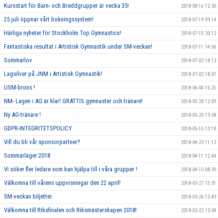
Kursstart för Barn- och Breddgrupper är vecka 35!
2018-08-16 12:30
25 juli öppnar vårt bokningssystem!
2018-07-19 09:14
Härliga nyheter för Stockholm Top Gymnastics!
2018-07-15 20:12
Fantastiska resultat i Artistisk Gymnastik under SM-veckan!
2018-07-11 14:56
Sommarlov
2018-07-02 18:13
Lagsilver på JNM i Artistisk Gymnastik!
2018-07-02 18:07
USM-brons !
2018-06-04 16:25
NM- Lagen i AG är klar! GRATTIS gymnaster och tränare!
2018-05-28 12:09
Ny AG-tränare !
2018-05-20 19:58
GDPR-INTEGRITETSPOLICY
2018-05-15 13:18
Vill du bli vår sponsorpartner?
2018-04-23 11:12
Sommarläger 2018
2018-04-11 12:44
Vi söker fler ledare som kan hjälpa till i våra grupper !
2018-04-10 08:39
Välkomna till vårens uppvisningar den 22 april!
2018-03-27 15:31
SM-veckan biljetter
2018-03-26 12:49
Välkomna till Riksfinalen och Riksmästerskapen 2018!
2018-03-22 13:04