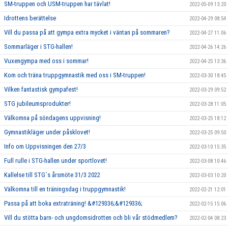
SM-truppen och USM-truppen har tävlat!
2022-05-09 13:20
Idrottens berättelse
2022-04-29 08:54
Vill du passa på att gympa extra mycket i väntan på sommaren?
2022-04-27 11:06
Sommarläger i STG-hallen!
2022-04-26 14:26
Vuxengympa med oss i sommar!
2022-04-25 13:36
Kom och träna truppgymnastik med oss i SM-truppen!
2022-03-30 18:45
Vilken fantastisk gympafest!
2022-03-29 09:52
STG jubileumsprodukter!
2022-03-28 11:05
Välkomna på söndagens uppvisning!
2022-03-25 18:12
Gymnastikläger under påsklovet!
2022-03-25 09:50
Info om Uppvisningen den 27/3
2022-03-10 15:35
Full rulle i STG-hallen under sportlovet!
2022-03-08 10:46
Kallelse till STG´s årsmöte 31/3 2022
2022-03-03 10:20
Välkomna till en träningsdag i truppgymnastik!
2022-02-21 12:01
Passa på att boka extraträning! &#129336;&#129336;
2022-02-15 15:06
Vill du stötta barn- och ungdomsidrotten och bli vår stödmedlem?
2022-02-04 08:23