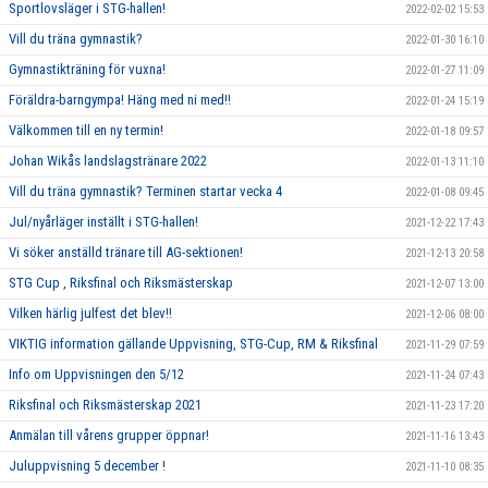
Sportlovsläger i STG-hallen!
2022-02-02 15:53
Vill du träna gymnastik?
2022-01-30 16:10
Gymnastikträning för vuxna!
2022-01-27 11:09
Föräldra-barngympa! Häng med ni med!!
2022-01-24 15:19
Välkommen till en ny termin!
2022-01-18 09:57
Johan Wikås landslagstränare 2022
2022-01-13 11:10
Vill du träna gymnastik? Terminen startar vecka 4
2022-01-08 09:45
Jul/nyårläger inställt i STG-hallen!
2021-12-22 17:43
Vi söker anställd tränare till AG-sektionen!
2021-12-13 20:58
STG Cup , Riksfinal och Riksmästerskap
2021-12-07 13:00
Vilken härlig julfest det blev!!
2021-12-06 08:00
VIKTIG information gällande Uppvisning, STG-Cup, RM & Riksfinal
2021-11-29 07:59
Info om Uppvisningen den 5/12
2021-11-24 07:43
Riksfinal och Riksmästerskap 2021
2021-11-23 17:20
Anmälan till vårens grupper öppnar!
2021-11-16 13:43
Juluppvisning 5 december !
2021-11-10 08:35