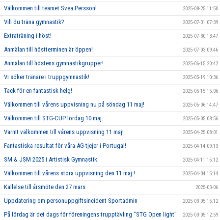
Välkommen till teamet Svea Persson!
2025-08-25 11:50
Vill du träna gymnastik?
2025-07-31 07:39
Extraträning i höst!
2025-07-30 13:47
Anmälan till höstterminen är öppen!
2025-07-03 09:46
Anmälan till höstens gymnastikgrupper!
2025-06-15 20:42
Vi söker tränare i truppgymnastik!
2025-05-19 10:36
Tack för en fantastisk helg!
2025-05-15 15:06
Välkommen till vårens uppvisning nu på söndag 11 maj!
2025-05-06 14:47
Välkommen till STG-CUP lördag 10 maj.
2025-05-05 08:56
Varmt välkommen till vårens uppvisning 11 maj!
2025-04-25 08:01
Fantastiska resultat för våra AG-tjejer i Portugal!
2025-04-14 09:13
SM & JSM 2025 i Artistisk Gymnastik
2025-04-11 15:12
Välkommen till vårens stora uppvisning den 11 maj !
2025-04-04 15:14
Kallelse till årsmöte den 27 mars
2025-03-06
Uppdatering om personuppgiftsincident Sportadmin
2025-03-05 15:12
På lördag är det dags för föreningens trupptävling "STG Open light"
2025-03-05 12:59