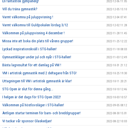
En fantastisk gympahelg!
2022-12-06 11:05
Vill du träna gymnastik?
2022-12-05 15:10
Varmt välkomna på juluppvisning !
2022-12-04 07:41
Varmt välkomna till Guldpokalen lördag 3/12
2022-12-02 11:28
Välkommen på juluppvisning 4 december !
2022-11-28 11:45
Missa inte att boka din plats till vårens grupper!
2022-11-25 12:22
Lyckad inspirationskväll i STG-hallen!
2022-11-18 08:03
Gymnastikläger under jul och nyår i STG-hallen!
2022-11-03 12:49
Bästa lagresultat för ett damlag på VM !
2022-10-31 21:12
VM i artistisk gymnastik med 2 deltagare från STG!
2022-10-25 19:30
Uttagningen till VM i artistisk gymnastik är klar!
2022-10-11 20:21
STG Open är slut för denna gång...
2022-10-10 12:46
I helgen är det dags för STG Open 2022!
2022-10-03 10:57
Välkommen på höstlovsläger i STG-hallen!
2022-09-05 08:12
Äntligen startar terminen för barn- och breddgrupper!
2022-08-30 15:01
Vi tackar vår sponsor Glaskedjan!
2022-08-22 10:03