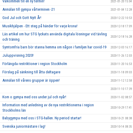
Välkommen till en ny termin!
2021-01-20 15:04
Anmälan till gympa vårterminen -21
2021-01-04 12:28
God Jul och Gott Nytt År!
2020-12-22 10:53
Musikhjälpen - Ett steg på händer för varje krona!
2020-12-18 17:09
Läs artikel om hur STG lyckats använda digitala lösningar vid tävling
2020-12-18 16:28
och träning
Symtomfria barn bör stanna hemma om någon i familjen har covid-19
2020-12-03 16:17
Juluppvisning 2020!
2020-11-26 12:03
Förlängda restriktioner i region Stockholm
2020-11-20 16:53
Förslag på sänkning till åtta deltagare
2020-11-18 09:03
Anmälan till vårens grupper är öppen!
2020-11-12 12:58
2020-11-10 17:39
Kom o gympa med oss under jul och nyår!
2020-11-02 08:57
Information med anledning av de nya restriktionerna i region
2020-10-29 17:41
Stockholms län
Babygympa med oss i STG-hallen. Ny period startar!
2020-10-21 08:38
Svenska juniormästare i lag!
2020-10-14 08:35