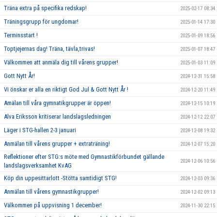
Träna extra på specifika redskap!
2025-02-17 08:34
Träningsgrupp för ungdomar!
2025-01-14 17:30
Terminsstart !
2025-01-09 18:56
Toptjejernas dag! Träna, tävla,trivas!
2025-01-07 18:47
Välkommen att anmäla dig till vårens grupper!
2025-01-03 11:09
Gott Nytt År!
2024-12-31 15:58
Vi önskar er alla en riktigt God Jul & Gott Nytt År !
2024-12-20 11:49
Amälan till våra gymnatikgrupper är öppen!
2024-12-15 10:19
Alva Eriksson kritiserar landslagsledningen
2024-12-12 22:07
Läger i STG-hallen 2-3 januari
2024-12-08 19:32
Anmälan till vårens grupper + extraträning!
2024-12-07 15:20
Reflektioner efter STG:s möte med Gymnastikförbundet gällande
2024-12-06 10:56
landslagsverksamhet KvAG
Köp din uppesittarlott -Stötta samtidigt STG!
2024-12-03 09:36
Anmälan till vårens gymnastikgrupper!
2024-12-02 09:13
Välkommen på uppvisning 1 december!
2024-11-30 22:15