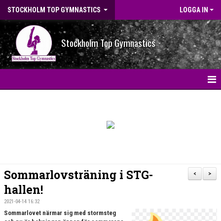
STOCKHOLM TOP GYMNASTICS
LOGGA IN
Stockholm Top Gymnastics
HEM
NYHETER
BILDGALLERI
NYHETSARKIV
Sommarlovsträning i STG-
<
>
OM FÖRENINGEN
hallen!
2021-04-14 16:32
STG-HALLEN
Sommarlovet närmar sig med stormsteg