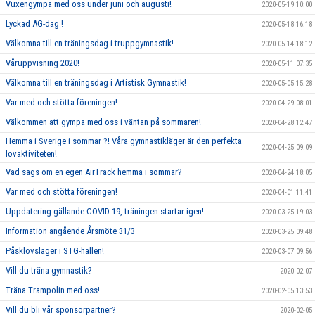
Vuxengympa med oss under juni och augusti!
2020-05-19 10:00
Lyckad AG-dag !
2020-05-18 16:18
Välkomna till en träningsdag i truppgymnastik!
2020-05-14 18:12
Våruppvisning 2020!
2020-05-11 07:35
Välkomna till en träningsdag i Artistisk Gymnastik!
2020-05-05 15:28
Var med och stötta föreningen!
2020-04-29 08:01
Välkommen att gympa med oss i väntan på sommaren!
2020-04-28 12:47
Hemma i Sverige i sommar ?! Våra gymnastikläger är den perfekta
2020-04-25 09:09
lovaktiviteten!
Vad sägs om en egen AirTrack hemma i sommar?
2020-04-24 18:05
Var med och stötta föreningen!
2020-04-01 11:41
Uppdatering gällande COVID-19, träningen startar igen!
2020-03-25 19:03
Information angående Årsmöte 31/3
2020-03-25 09:48
Påsklovsläger i STG-hallen!
2020-03-07 09:56
Vill du träna gymnastik?
2020-02-07
Träna Trampolin med oss!
2020-02-05 13:53
Vill du bli vår sponsorpartner?
2020-02-05