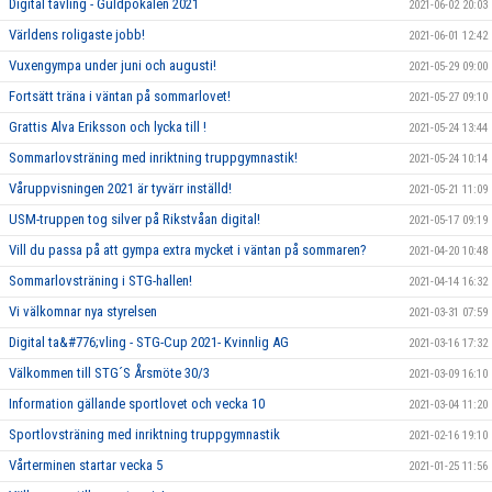
Digital tävling - Guldpokalen 2021
2021-06-02 20:03
Världens roligaste jobb!
2021-06-01 12:42
Vuxengympa under juni och augusti!
2021-05-29 09:00
Fortsätt träna i väntan på sommarlovet!
2021-05-27 09:10
Grattis Alva Eriksson och lycka till !
2021-05-24 13:44
Sommarlovsträning med inriktning truppgymnastik!
2021-05-24 10:14
Våruppvisningen 2021 är tyvärr inställd!
2021-05-21 11:09
USM-truppen tog silver på Rikstvåan digital!
2021-05-17 09:19
Vill du passa på att gympa extra mycket i väntan på sommaren?
2021-04-20 10:48
Sommarlovsträning i STG-hallen!
2021-04-14 16:32
Vi välkomnar nya styrelsen
2021-03-31 07:59
Digital ta&#776;vling - STG-Cup 2021- Kvinnlig AG
2021-03-16 17:32
Välkommen till STG´S Årsmöte 30/3
2021-03-09 16:10
Information gällande sportlovet och vecka 10
2021-03-04 11:20
Sportlovsträning med inriktning truppgymnastik
2021-02-16 19:10
Vårterminen startar vecka 5
2021-01-25 11:56