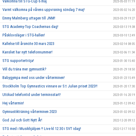
Välkomna till STG-Cup 6 maj
2023-05-03 11:19
Varmt välkomna på vårens uppvisning söndag 7 maj!
2023-05-02 16:20
Emmy Malmberg uttagen till JNM!
2023-03-29 19:27
STG Academy-Top Coachernas dag!
2023-03-13 19:38
Påsklovsläger i STG-hallen!
2023-03-10 12:49
Kallelse till årsmöte 30 mars 2023
2023-02-14 08:05
Kansliet har nytt telefonnummer!
2023-02-06 11:34
STG supportertröja!
2023-01-30 15:40
Vill du träna mer gymnastik?
2023-01-29 18:50
Babygympa med oss under vårterminen!
2023-01-23 15:49
Stockholm Top Gymnastics vinnare av S:t Julian priset 2023!!
2023-01-20 17:30
Utökad telefontid under terminsstart!
2023-01-16 20:19
Hej vårtermin!
2023-01-12 09:42
Gymnastikträning vårterminen 2023
2023-01-02 09:52
God Jul och Gott Nytt År!
2022-12-20 09:12
STG med i Musikhjälpen !! Live kl 12:30 i SVT idag!
2022-12-17 10:50