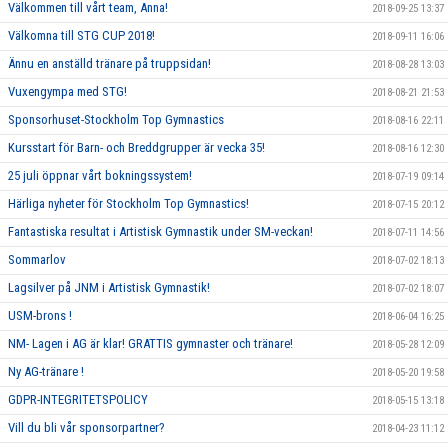
Välkommen till vårt team, Anna!
2018-09-25 13:37
Välkomna till STG CUP 2018!
2018-09-11 16:06
Ännu en anställd tränare på truppsidan!
2018-08-28 13:03
Vuxengympa med STG!
2018-08-21 21:53
Sponsorhuset-Stockholm Top Gymnastics
2018-08-16 22:11
Kursstart för Barn- och Breddgrupper är vecka 35!
2018-08-16 12:30
25 juli öppnar vårt bokningssystem!
2018-07-19 09:14
Härliga nyheter för Stockholm Top Gymnastics!
2018-07-15 20:12
Fantastiska resultat i Artistisk Gymnastik under SM-veckan!
2018-07-11 14:56
Sommarlov
2018-07-02 18:13
Lagsilver på JNM i Artistisk Gymnastik!
2018-07-02 18:07
USM-brons !
2018-06-04 16:25
NM- Lagen i AG är klar! GRATTIS gymnaster och tränare!
2018-05-28 12:09
Ny AG-tränare !
2018-05-20 19:58
GDPR-INTEGRITETSPOLICY
2018-05-15 13:18
Vill du bli vår sponsorpartner?
2018-04-23 11:12