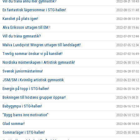
Vill du träna ännu mer gymnastik?
2022-08-21 18:43
En fantastisk lägersommar i STG-hallen!
2022-08-15 11:48
Kansliet på plats igen!
2022-08-08 13:59
Alva Eriksson uttagen till EM !
2022-07-30 19:46
Vill du träna gymnastik?
2022-07-09 12:44
Malva Lundqvist Wingren uttagen till landslaget!
2022-07-05 12:34
Trevlig sommar önskar vi på kansliet!
2022-07-02 16:49
Nordiska mästerskapen i Artistisk gymnastik!
2022-06-30 15:14
Svensk juniormästarinna!
2022-06-28 07:02
JSM/SM i Kvinnlig artistisk gymnastik
2022-06-22 08:12
Energin på topp i STG-hallen!
2022-06-20 16:29
Bokningen till höstens grupper öppnar!
2022-06-19 08:31
Babygympa i STG-hallen!
2022-06-16 12:14
”Bygg barns inre motivation”
2022-06-10 12:50
Glad sommar!
2022-06-08 14:43
Sommarläger i STG-hallen!
2022-05-30 08:55