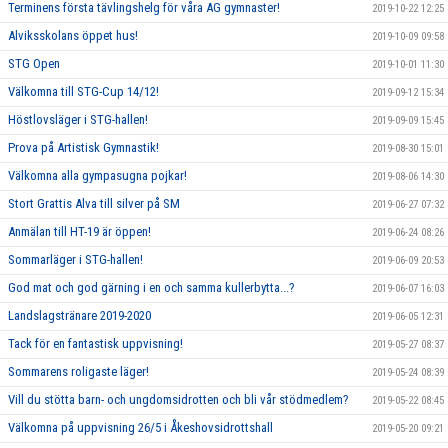
Terminens första tävlingshelg för våra AG gymnaster!
2019-10-22 12:25
Alviksskolans öppet hus!
2019-10-09 09:58
STG Open
2019-10-01 11:30
Välkomna till STG-Cup 14/12!
2019-09-12 15:34
Höstlovsläger i STG-hallen!
2019-09-09 15:45
Prova på Artistisk Gymnastik!
2019-08-30 15:01
Välkomna alla gympasugna pojkar!
2019-08-06 14:30
Stort Grattis Alva till silver på SM
2019-06-27 07:32
Anmälan till HT-19 är öppen!
2019-06-24 08:26
Sommarläger i STG-hallen!
2019-06-09 20:53
God mat och god gärning i en och samma kullerbytta...?
2019-06-07 16:03
Landslagstränare 2019-2020
2019-06-05 12:31
Tack för en fantastisk uppvisning!
2019-05-27 08:37
Sommarens roligaste läger!
2019-05-24 08:39
Vill du stötta barn- och ungdomsidrotten och bli vår stödmedlem?
2019-05-22 08:45
Välkomna på uppvisning 26/5 i Åkeshovsidrottshall
2019-05-20 09:21