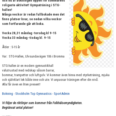
och nu är bokningen öppen för sommarens
VÄRDEGRUND
roligaste aktivitet! Gympaträning i STG-
hallen!
Många veckor är redan fullbokade men det
FÖRENINGSPRODUKTER
finns platser kvar, se nedan vilka veckor
som fortfarande går att boka.
KONTAKT
Vecka 28,31 måndag -torsdag kl 9-15
Vecka 33 måndag -tisdag kl. 9-15
MÄRKESTAGNING
Ålder : 5-15 år
Var: STG-Hallen, Ulvsundavägen 106 i Bromma
STG-hallen är en modern gymnastikhall
välutrustad med redskap såsom barrar,
bommar, trampetter och luftgolv. Vi kommer även hinna med styrketräning, mjuka
och självklart lek både inne och ute. Vi anpassar träningen efter din nivå.
Alla får även en liten present!
Bokning - Stockholm Top Gymnastics - SportAdmin
Vi följer de riktlinjer som kommer från Folkhälsomyndigheten.
Begränsat antal platser!