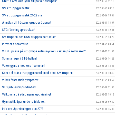
Grattis Alva och lycka till på världscupen!
2022-05-23 11:13
SM i truppgymnastik
2022-05-23 08:16
SM i truppgymnastik 21-22 maj
2022-05-16 15:01
Anmälan till höstens grupper öppnar!
2022-05-11 13:07
STG föreningsprodukter!
2022-05-10 12:34
SM-truppen och USM-truppen har tävlat!
2022-05-09 13:20
Idrottens berättelse
2022-04-29 08:54
Vill du passa på att gympa extra mycket i väntan på sommaren?
2022-04-27 11:06
Sommarläger i STG-hallen!
2022-04-26 14:26
Vuxengympa med oss i sommar!
2022-04-25 13:36
Kom och träna truppgymnastik med oss i SM-truppen!
2022-03-30 18:45
Vilken fantastisk gympafest!
2022-03-29 09:52
STG jubileumsprodukter!
2022-03-28 11:05
Välkomna på söndagens uppvisning!
2022-03-25 18:12
Gymnastikläger under påsklovet!
2022-03-25 09:50
Info om Uppvisningen den 27/3
2022-03-10 15:35