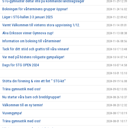
STG-gymnaster deltar inte på kommande landslagsläger
2024-11-29 12:39
Bokningen för vårterminens grupper öppnar!
2024-11-24 16:02
Läger i STG-hallen 2-3 januari 2025
2024-11-22 09:42
Varmt Välkommen till vinterns stora uppvisning 1/12.
2024-11-14 09:01
Alva Eriksson vinner Gymnova cup!
2024-11-13 08:38
Information om bokning till vårterminen!
2024-11-06 08:56
Tack för ditt stöd och grattis till våra vinnare!
2024-10-17 13:48
Var med på höstens roligaste gympaläger!
2024-10-14 07:14
Dags för STG OPEN 2024
2024-10-07 14:58
2024-10-01 15:10
Stötta din förening & vinn ett fint " STG-kit"
2024-09-19 16:08
Träna gymnastik med oss!
2024-09-02 13:05
Nu startar våra barn och breddgrupper!
2024-08-26 10:37
Välkommen till en ny termin!
2024-08-20 12:32
Vuxengympa!
2024-08-17 10:19
Träna gymnastik med oss!
2024-08-01 10:17