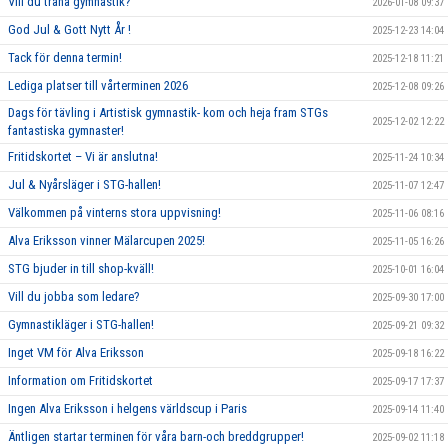
Vill du träna gymnastik?
2026-01-08 09:37
God Jul & Gott Nytt År !
2025-12-23 14:04
Tack för denna termin!
2025-12-18 11:21
Lediga platser till vårterminen 2026
2025-12-08 09:26
Dags för tävling i Artistisk gymnastik- kom och heja fram STGs
2025-12-02 12:22
fantastiska gymnaster!
Fritidskortet – Vi är anslutna!
2025-11-24 10:34
Jul & Nyårsläger i STG-hallen!
2025-11-07 12:47
Välkommen på vinterns stora uppvisning!
2025-11-06 08:16
Alva Eriksson vinner Mälarcupen 2025!
2025-11-05 16:26
STG bjuder in till shop-kväll!
2025-10-01 16:04
Vill du jobba som ledare?
2025-09-30 17:00
Gymnastikläger i STG-hallen!
2025-09-21 09:32
Inget VM för Alva Eriksson
2025-09-18 16:22
Information om Fritidskortet
2025-09-17 17:37
Ingen Alva Eriksson i helgens världscup i Paris
2025-09-14 11:40
Äntligen startar terminen för våra barn-och breddgrupper!
2025-09-02 11:18