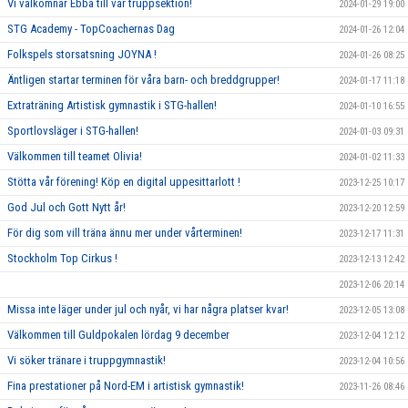
Vi välkomnar Ebba till vår truppsektion!
2024-01-29 19:00
STG Academy - TopCoachernas Dag
2024-01-26 12:04
Folkspels storsatsning JOYNA !
2024-01-26 08:25
Äntligen startar terminen för våra barn- och breddgrupper!
2024-01-17 11:18
Extraträning Artistisk gymnastik i STG-hallen!
2024-01-10 16:55
Sportlovsläger i STG-hallen!
2024-01-03 09:31
Välkommen till teamet Olivia!
2024-01-02 11:33
Stötta vår förening! Köp en digital uppesittarlott !
2023-12-25 10:17
God Jul och Gott Nytt år!
2023-12-20 12:59
För dig som vill träna ännu mer under vårterminen!
2023-12-17 11:31
Stockholm Top Cirkus !
2023-12-13 12:42
2023-12-06 20:14
Missa inte läger under jul och nyår, vi har några platser kvar!
2023-12-05 13:08
Välkommen till Guldpokalen lördag 9 december
2023-12-04 12:12
Vi söker tränare i truppgymnastik!
2023-12-04 10:56
Fina prestationer på Nord-EM i artistisk gymnastik!
2023-11-26 08:46