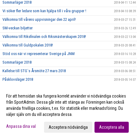
Sommarläger 2018
2018-04-11 12:44
Vi söker fler ledare som kan hjälpa till i våra grupper !
2018-04-10 08:39
Välkomna till vårens uppvisningar den 22 april!
2018-03-27 15:31
SM-veckan biljetter
2018-03-26 12:49
Välkomna till Riksfinalen och Riksmästerskapen 2018!
2018-03-22 13:04
Välkomna till Guldpokalen 2018!
2018-03-20 08:41
Stöd oss när vi representerar Sverige på JNM
2018-03-16 10:28
Sommarläger 2018
2018-03-15 08:24
Kallelse till STG´s Årsmöte 27 mars 2018
2018-03-06 08:51
Påsklovsläger 2018
2018-03-05 14:07
Dags att nominera Årets Ledare och Årets Förening 2017!
2018-02-21 10:06
För att hemsidan ska fungera korrekt använder vi nödvändiga cookies
Ungdomsledarstipendium
2018-02-21 10:05
från SportAdmin. Dessa går inte att stänga av. Föreningen kan också
använda frivilliga cookies, t.ex. för statistik eller marknadsföring. Du
väljer själv om du vill acceptera dessa.
Cookie-inställningar
Gå till Webbversion
Anpassa dina val
Acceptera nödvändiga
Acceptera alla