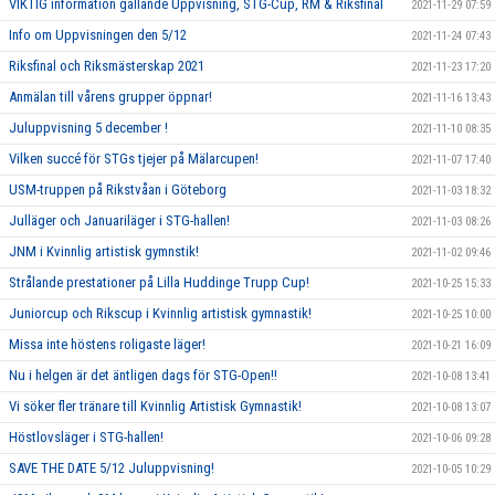
VIKTIG information gällande Uppvisning, STG-Cup, RM & Riksfinal
2021-11-29 07:59
Info om Uppvisningen den 5/12
2021-11-24 07:43
Riksfinal och Riksmästerskap 2021
2021-11-23 17:20
Anmälan till vårens grupper öppnar!
2021-11-16 13:43
Juluppvisning 5 december !
2021-11-10 08:35
Vilken succé för STGs tjejer på Mälarcupen!
2021-11-07 17:40
USM-truppen på Rikstvåan i Göteborg
2021-11-03 18:32
Julläger och Januariläger i STG-hallen!
2021-11-03 08:26
JNM i Kvinnlig artistisk gymnstik!
2021-11-02 09:46
Strålande prestationer på Lilla Huddinge Trupp Cup!
2021-10-25 15:33
Juniorcup och Rikscup i Kvinnlig artistisk gymnastik!
2021-10-25 10:00
Missa inte höstens roligaste läger!
2021-10-21 16:09
Nu i helgen är det äntligen dags för STG-Open!!
2021-10-08 13:41
Vi söker fler tränare till Kvinnlig Artistisk Gymnastik!
2021-10-08 13:07
Höstlovsläger i STG-hallen!
2021-10-06 09:28
SAVE THE DATE 5/12 Juluppvisning!
2021-10-05 10:29