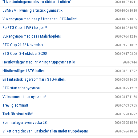
”Livesändningarna blev en räddare i nöden”
2020-10-07 15:11
JSM/SM i kvinnlig artistisk gymnastik
2020-10-06 10:10
Vuxengympa med oss på fredagar i STG-hallen!
2020-10-05 10:35
Se STG Open LIVE i helgen !!
2020-10-02 10:55
Vuxengympa med oss i Mälarhöjden!
2020-09-24 12:16
STG-Cup 21-22 November
2020-09-21 10:32
STG Open 3-4 oktober 2020!
2020-09-17 08:00
Höstlovsläger med inriktning truppgymnastik!
2020-09-14
Höstlovsläger i STG-hallen!!
2020-08-31 17:22
En fantastisk lägersommar i STG-Hallen!
2020-08-28 16:28
STG startar babygympa!
2020-08-25 12:02
Välkommen till en ny termin!
2020-08-17 11:36
Trevlig sommar!
2020-07-03 09:55
Tack för visat stöd!
2020-05-28 16:22
Sommarläger även vecka 28!
2020-05-25 15:59
Vilket drag det var i Enskedehallen under truppdagen!
2020-05-24 10:04