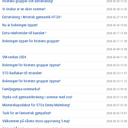
Höstens grupper och extraträning!
2024-06-30 13:25
Vi önskar er en skön sommar!
2024-06-28 16:35
Extraträning i Artistisk gymnastik HT-24 !
2024-06-27 14:59
Nu är bokningen öppen!
2024-06-24 10:46
Extra telefontider till kansliet !
2024-06-17 15:48
Bokningen öppen för höstens grupper!
2024-06-17 11:38
2024-06-08 14:38
SM-veckan 2024
2024-06-04 11:36
Bokningen för höstens grupper öppnar!
2024-06-02 10:35
STG Badlakan till stranden!
2024-05-23 11:47
Bokningen för höstens grupper öppnar!
2024-05-22 11:22
Familjegympa-sommarkul!
2024-05-15 09:35
Styrka och gymnastikträning i sommar med oss!
2024-05-07 12:58
Mästerskapsdebut för STGs Emmy Malmberg!
2024-05-07 07:24
Tack för en fantastisk gympafest!
2024-05-06 10:47
Välkommen på vårens stora uppvisning 5 maj!
2024-04-25 15:08