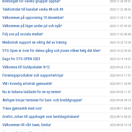
Bokningen för vårens grupper öppnar!
2023-11-24 09:51
Telefontider till kansliet vecka 48 och 49
2023-11-22 08:56
Välkommen på uppvisning 10 december!
2023-11-20 11:05
Välkommen på läger under jul och nyår!
2023-11-07 09:54
Följ oss på sociala medier!
2023-11-02 08:48
Medicinsk support en viktig del av träning
2023-10-22 10:30
STG Open är över för denna gång och jisses vilken helg det blev!
2023-10-22 09:05
Dags för STG OPEN 2023
2023-10-13 18:07
Välkomna till Guldpokalen 9/12
2023-09-26 12:51
Föreningsprodukter och supportertröja!
2023-09-14 17:07
VM i kvinnlig artistisk gymnastik!
2023-09-11 20:49
Nu är ledarna laddade för en ny termin!
2023-09-05 11:07
Äntligen börjar terminen för barn -och breddgrupper!
2023-09-04 09:14
Träna gymnastik med oss!
2023-08-11 08:43
Grattis Johan till uppdraget som landslagstränare!
2023-08-10 08:35
Välkommen till vårt team, Emilia!
2023-08-03 19:18