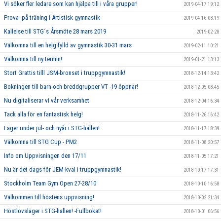
Vi söker fler ledare som kan hjälpa till i våra grupper!
2019-04-17 19:12
Prova- på träning i Artistisk gymnastik
2019-04-16 08:19
Kallelse till STG´s Årsmöte 28 mars 2019
2019-02-28
Välkomna till en helg fylld av gymnastik 30-31 mars
2019-02-11 10:21
Välkomna till ny termin!
2019-01-21 13:13
Stort Grattis tilll JSM-bronset i truppgymnastik!
2018-12-14 13:42
Bokningen till barn-och breddgrupper VT -19 öppnar!
2018-12-05 08:45
Nu digitaliserar vi vår verksamhet
2018-12-04 16:34
Tack alla för en fantastisk helg!
2018-11-26 16:42
Läger under jul- och nyår i STG-hallen!
2018-11-17 18:39
Välkomna till STG Cup - PM2
2018-11-08 20:57
Info om Uppvisningen den 17/11
2018-11-05 17:21
Nu är det dags för JEM-kval i truppgymnastik!
2018-10-17 17:31
Stockholm Team Gym Open 27-28/10
2018-10-10 16:58
Välkommen till höstens uppvisning!
2018-10-02 21:34
Höstlovsläger i STG-hallen! -Fullbokat!
2018-10-01 06:56