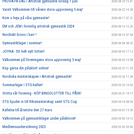
PROVA-PÅ DAG i Artistisk gymnastik lördag 1 juni
2024-04-23 15:41
Varmt Välkommen till vårens stora uppvisning 5 maj!
2024-04-22 14:28
Kom o heja på våra gymnaster!
2024-04-17 07:21
EM och JEM i kvinnlig artistisk gymnastik 2024
2024-04-16 15:25
Nordiskt brons i barr !
2024-04-14 07:58
Gymnastikläger i sommar!
2024-04-04 08:32
JOYNA - Ett helt nytt lotteri!
2024-04-03 17:12
Välkommen på föreningens stora uppvisning 5 maj!
2024-04-02 10:08
Köp gärna din påsklott online!
2024-03-27 11:59
Nordiska mästerskapen i Artistisk gymnastik!
2024-03-26 17:24
Sommarläger i STG-hallen!
2024-03-23 10:03
Stötta vår förening - KÖP BINGOLOTTER TILL PÅSK!
2024-03-21 10:17
STG bjuder in till Riksmästerskap samt STG Cup
2024-03-18 08:50
Kallelse till årsmöte den 27 mars
2024-03-07 19:30
Välkommen på gymnastikläger under påsklovet!
2024-03-05 10:15
Medlemsundersökning 2023
2024-02-05 09:06