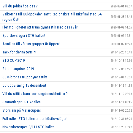
Vill du jobba hos oss ?
2020-02-04 09:37
Välkomna till Guldpokalen samt Regionskval till Riksfinal steg 5-6
2020-01-28 16:43
region Öst!
Fler möjligheter att träna gymnastik med oss i vår!
2020-01-09 14:26
Sportlovsläger i STG-hallen!
2020-01-07 12:51
Anmälan till vårens grupper är öppen!
2020-01-02 08:28
Tack för denna termin!
2019-12-20 10:48
STG CUP 2019
2019-12-18 19:34
S:t Julianpriset 2019
2019-12-03 17:22
JSM-brons i truppgymnastik!
2019-12-01 16:30
Juluppvisning 15 december!
2019-11-13 11:13
Vill du stötta barn- och ungdomsidrotten ?
2019-11-12 22:08
Januariläger i STG-hallen!
2019-11-11 08:15
Storslam på Mälarcupen!
2019-11-05 20:02
Full rulle i STG-hallen under höstlovsläger!
2019-10-31 08:20
Novembercupen 9/11 i STG-hallen
2019-10-25 10:42