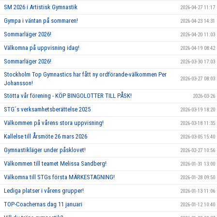
SM 2026 i Artistisk Gymnastik
2026-04-27 11:17
Gympa i väntan på sommaren!
2026-04-23 14:31
Sommarläger 2026!
2026-04-20 11:03
Välkomna på uppvisning idag!
2026-04-19 08:42
Sommarläger 2026!
2026-03-30 17:03
Stockholm Top Gymnastics har fått ny ordförande-välkommen Per
2026-03-27 08:03
Johansson!
Stötta vår förening - KÖP BINGOLOTTER TILL PÅSK!
2026-03-26
STG´s verksamhetsberättelse 2025
2026-03-19 18:20
Välkommen på vårens stora uppvisning!
2026-03-18 11:35
Kallelse till Årsmöte 26 mars 2026
2026-03-05 15:40
Gymnastikläger under påsklovet!
2026-02-27 10:56
Välkommen till teamet Melissa Sandberg!
2026-01-31 13:00
Välkomna till STGs första MÄRKESTAGNING!
2026-01-28 09:50
Lediga platser i vårens grupper!
2026-01-13 11:06
TOP-Coachernas dag 11 januari
2026-01-12 10:40