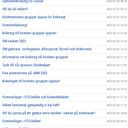
Gymnastikträning för vuxna!
2023-07-28 08:39
Vill du bli ledare?
2023-07-07 09:33
Höstterminens grupper öppna för bokning!
2023-07-01 10:51
Sommarhälsning!
2023-06-22 14:22
Bokning till höstens grupper öppnar!
2023-06-16 16:04
SM-veckan 2023
2023-06-02 16:32
SM-gymnast, civilingenjör, affärsjurist, filosof och doktorand
2023-06-02 16:27
Information om bokning till höstens grupper!
2023-05-24 11:15
Tack till vår sponsor Glaskedjan!
2023-05-22 17:02
Fina prestationer på JNM 2023
2023-05-22 16:47
Bokningen till höstens grupper öppnar!
2023-05-20 10:29
2023-05-18 19:14
Sommarläger i STG-hallen och Enskedehallen!
2023-05-17 11:16
Vilken fantastisk gympahelg vi har haft!
2023-05-09 11:31
Vill du passa på att gympa extra mycket i väntan på sommaren?
2023-05-08 18:04
Sommarläger i STG-hallen!
2023-05-08 09:01