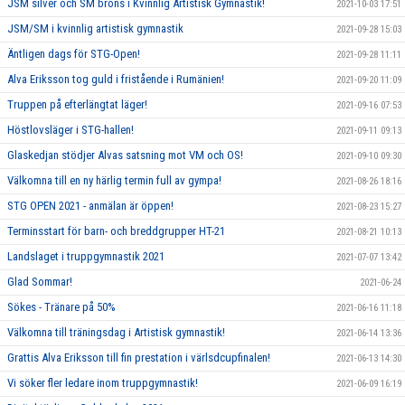
JSM silver och SM brons i Kvinnlig Artistisk Gymnastik!
2021-10-03 17:51
JSM/SM i kvinnlig artistisk gymnastik
2021-09-28 15:03
Äntligen dags för STG-Open!
2021-09-28 11:11
Alva Eriksson tog guld i fristående i Rumänien!
2021-09-20 11:09
Truppen på efterlängtat läger!
2021-09-16 07:53
Höstlovsläger i STG-hallen!
2021-09-11 09:13
Glaskedjan stödjer Alvas satsning mot VM och OS!
2021-09-10 09:30
Välkomna till en ny härlig termin full av gympa!
2021-08-26 18:16
STG OPEN 2021 - anmälan är öppen!
2021-08-23 15:27
Terminsstart för barn- och breddgrupper HT-21
2021-08-21 10:13
Landslaget i truppgymnastik 2021
2021-07-07 13:42
Glad Sommar!
2021-06-24
Sökes - Tränare på 50%
2021-06-16 11:18
Välkomna till träningsdag i Artistisk gymnastik!
2021-06-14 13:36
Grattis Alva Eriksson till fin prestation i värlsdcupfinalen!
2021-06-13 14:30
Vi söker fler ledare inom truppgymnastik!
2021-06-09 16:19