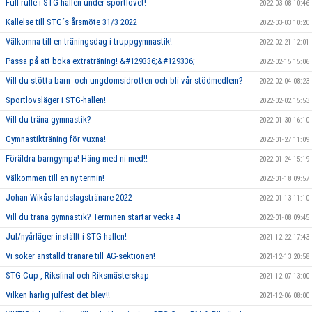
Full rulle i STG-hallen under sportlovet!
2022-03-08 10:46
Kallelse till STG´s årsmöte 31/3 2022
2022-03-03 10:20
Välkomna till en träningsdag i truppgymnastik!
2022-02-21 12:01
Passa på att boka extraträning! &#129336;&#129336;
2022-02-15 15:06
Vill du stötta barn- och ungdomsidrotten och bli vår stödmedlem?
2022-02-04 08:23
Sportlovsläger i STG-hallen!
2022-02-02 15:53
Vill du träna gymnastik?
2022-01-30 16:10
Gymnastikträning för vuxna!
2022-01-27 11:09
Föräldra-barngympa! Häng med ni med!!
2022-01-24 15:19
Välkommen till en ny termin!
2022-01-18 09:57
Johan Wikås landslagstränare 2022
2022-01-13 11:10
Vill du träna gymnastik? Terminen startar vecka 4
2022-01-08 09:45
Jul/nyårläger inställt i STG-hallen!
2021-12-22 17:43
Vi söker anställd tränare till AG-sektionen!
2021-12-13 20:58
STG Cup , Riksfinal och Riksmästerskap
2021-12-07 13:00
Vilken härlig julfest det blev!!
2021-12-06 08:00