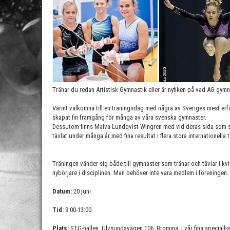
Tränar du redan Artistisk Gymnastik eller är nyfiken på vad AG gymn
Varmt välkomna till en träningsdag med några av Sveriges mest erf
skapat fin framgång för många av våra svenska gymnaster.
Dessutom finns Malva Lundqvist Wingren med vid deras sida som sj
tävlat under många år med fina resultat i flera stora internationella 
Träningen vänder sig både till gymnaster som tränar och tävlar i kvi
nybörjare i disciplinen. Man behöver inte vara medlem i föreningen.
Datum:
20 juni
Tid:
9:00-13:00
Plats:
STG-hallen, Ulvsundavägen 106, Bromma. I vår fina specialhal