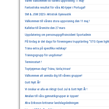
Varmt välkommen till vårens uppvisning 11 maj!
Fantastiska resultat för våra AG-tjejer i Portugal!
SM & JSM 2025 i Artistisk Gymnastik
Välkommen till vårens stora uppvisning den 11 maj !
Kallelse till årsmöte den 27 mars
Uppdatering om personuppgiftsincident Sportadmin
På lördag är det dags för föreningens trupptävling "STG Open ligh
Träna extra på specifika redskap!
Träningsgrupp för ungdomar!
Terminsstart !
Toptjejernas dag! Träna, tävla,trivas!
Välkommen att anmäla dig till vårens grupper!
Gott Nytt År!
Vi önskar er alla en riktigt God Jul & Gott Nytt År !
Amälan till våra gymnatikgrupper är öppen!
Alva Eriksson kritiserar landslagsledningen