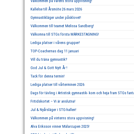
Välkommen på vårens stora uppvisning!
Kallelse till Årsmöte 26 mars 2026
Gymnastikläger under påsklovet!
Välkommen till teamet Melissa Sandberg!
Välkomna till STGs första MÄRKESTAGNING!
Lediga platser i vårens grupper!
TOP-Coachernas dag 11 januari
Vill du träna gymnastik?
God Jul & Gott Nytt År !
Tack för denna termin!
Lediga platser till vårterminen 2026
Dags för tävling i Artistisk gymnastik- kom och heja fram STGs fan
Fritidskortet – Vi är anslutna!
Jul & Nyårsläger i STG-hallen!
Välkommen på vinterns stora uppvisning!
Alva Eriksson vinner Mälarcupen 2025!