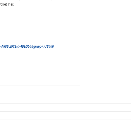
cket mer.
F9-A888-29CE7F4DED54&grupp=778400