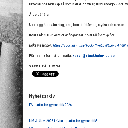
utvecklande redskap så som barrar, bommar, friståendegolv och my
Ålder
: 5-13 år
Upplägg:
Uppvärmning, barr, bom, fristående, styrka och stretch.
Kostnad:
500 kr.
Antalet är begränsat. Först till kvarn gäller.
Boka via länken:
https://sportadmin.se/book/?F=6E5581E6-4F44-48
För mer information maila:
kansli@stockholm-top.se
.
VARMT VÄLKOMNA!
Nyhetsarkiv
EM i artistisk gymnastik 2026!
NM & JNM 2026 i Kvinnlig artistisk gymnastik!