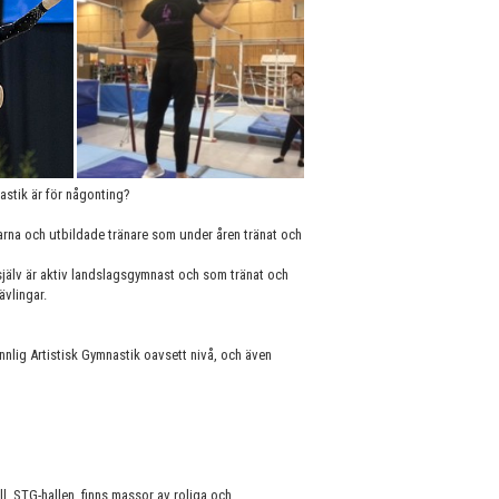
astik är för någonting?
arna och utbildade tränare som under åren tränat och
älv är aktiv landslagsgymnast och som tränat och
tävlingar.
nnlig Artistisk Gymnastik oavsett nivå, och även
l, STG-hallen, finns massor av roliga och