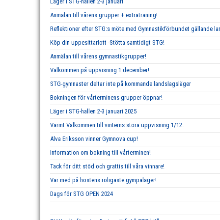
Läger i STG-hallen 2-3 januari
Anmälan till vårens grupper + extraträning!
Reflektioner efter STG:s möte med Gymnastikförbundet gällande 
Köp din uppesittarlott -Stötta samtidigt STG!
Anmälan till vårens gymnastikgrupper!
Välkommen på uppvisning 1 december!
STG-gymnaster deltar inte på kommande landslagsläger
Bokningen för vårterminens grupper öppnar!
Läger i STG-hallen 2-3 januari 2025
Varmt Välkommen till vinterns stora uppvisning 1/12.
Alva Eriksson vinner Gymnova cup!
Information om bokning till vårterminen!
Tack för ditt stöd och grattis till våra vinnare!
Var med på höstens roligaste gympaläger!
Dags för STG OPEN 2024