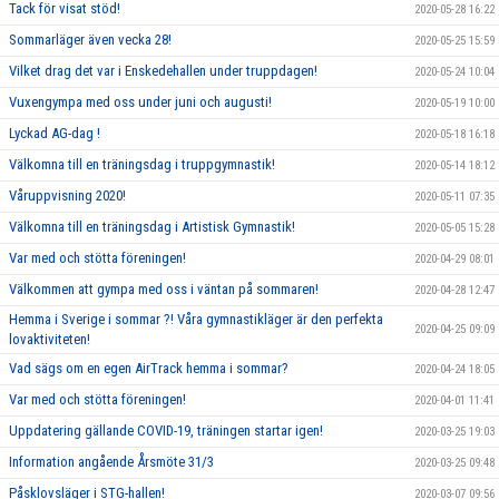
Tack för visat stöd!
2020-05-28 16:22
Sommarläger även vecka 28!
2020-05-25 15:59
Vilket drag det var i Enskedehallen under truppdagen!
2020-05-24 10:04
Vuxengympa med oss under juni och augusti!
2020-05-19 10:00
Lyckad AG-dag !
2020-05-18 16:18
Välkomna till en träningsdag i truppgymnastik!
2020-05-14 18:12
Våruppvisning 2020!
2020-05-11 07:35
Välkomna till en träningsdag i Artistisk Gymnastik!
2020-05-05 15:28
Var med och stötta föreningen!
2020-04-29 08:01
Välkommen att gympa med oss i väntan på sommaren!
2020-04-28 12:47
Hemma i Sverige i sommar ?! Våra gymnastikläger är den perfekta
2020-04-25 09:09
lovaktiviteten!
Vad sägs om en egen AirTrack hemma i sommar?
2020-04-24 18:05
Var med och stötta föreningen!
2020-04-01 11:41
Uppdatering gällande COVID-19, träningen startar igen!
2020-03-25 19:03
Information angående Årsmöte 31/3
2020-03-25 09:48
Påsklovsläger i STG-hallen!
2020-03-07 09:56