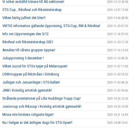
Vi söker anställd tränare till AG-sektionen!
2021-12-13 20:58
STG Cup , Riksfinal och Riksmästerskap
2021-12-07 13:00
Vilken härlig julfest det blev!!
2021-12-06 08:00
VIKTIG information gällande Uppvisning, STG-Cup, RM & Riksfinal
2021-11-29 07:59
Info om Uppvisningen den 5/12
2021-11-24 07:43
Riksfinal och Riksmästerskap 2021
2021-11-23 17:20
Anmälan till vårens grupper öppnar!
2021-11-16 13:43
Juluppvisning 5 december !
2021-11-10 08:35
Vilken succé för STGs tjejer på Mälarcupen!
2021-11-07 17:40
USM-truppen på Rikstvåan i Göteborg
2021-11-03 18:32
Julläger och Januariläger i STG-hallen!
2021-11-03 08:26
JNM i Kvinnlig artistisk gymnstik!
2021-11-02 09:46
Strålande prestationer på Lilla Huddinge Trupp Cup!
2021-10-25 15:33
Juniorcup och Rikscup i Kvinnlig artistisk gymnastik!
2021-10-25 10:00
Missa inte höstens roligaste läger!
2021-10-21 16:09
Nu i helgen är det äntligen dags för STG-Open!!
2021-10-08 13:41