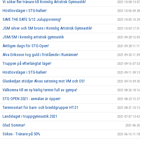
Vi söker fler tränare till Kvinnlig Artistisk Gymnastik!
2021-10-08 13:07
Höstlovsläger i STG-hallen!
2021-10-06 09:28
SAVE THE DATE 5/12 Juluppvisning!
2021-10-05 10:29
JSM silver och SM brons i Kvinnlig Artistisk Gymnastik!
2021-10-03 17:51
JSM/SM i kvinnlig artistisk gymnastik
2021-09-28 15:03
Äntligen dags för STG-Open!
2021-09-28 11:11
Alva Eriksson tog guld i fristående i Rumänien!
2021-09-20 11:09
Truppen på efterlängtat läger!
2021-09-16 07:53
Höstlovsläger i STG-hallen!
2021-09-11 09:13
Glaskedjan stödjer Alvas satsning mot VM och OS!
2021-09-10 09:30
Välkomna till en ny härlig termin full av gympa!
2021-08-26 18:16
STG OPEN 2021 - anmälan är öppen!
2021-08-23 15:27
Terminsstart för barn- och breddgrupper HT-21
2021-08-21 10:13
Landslaget i truppgymnastik 2021
2021-07-07 13:42
Glad Sommar!
2021-06-24
Sökes - Tränare på 50%
2021-06-16 11:18