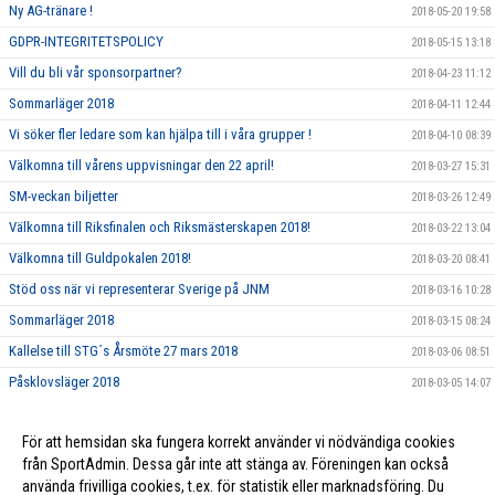
Ny AG-tränare !
2018-05-20 19:58
GDPR-INTEGRITETSPOLICY
2018-05-15 13:18
Vill du bli vår sponsorpartner?
2018-04-23 11:12
Sommarläger 2018
2018-04-11 12:44
Vi söker fler ledare som kan hjälpa till i våra grupper !
2018-04-10 08:39
Välkomna till vårens uppvisningar den 22 april!
2018-03-27 15:31
SM-veckan biljetter
2018-03-26 12:49
Välkomna till Riksfinalen och Riksmästerskapen 2018!
2018-03-22 13:04
Välkomna till Guldpokalen 2018!
2018-03-20 08:41
Stöd oss när vi representerar Sverige på JNM
2018-03-16 10:28
Sommarläger 2018
2018-03-15 08:24
Kallelse till STG´s Årsmöte 27 mars 2018
2018-03-06 08:51
Påsklovsläger 2018
2018-03-05 14:07
Dags att nominera Årets Ledare och Årets Förening 2017!
2018-02-21 10:06
För att hemsidan ska fungera korrekt använder vi nödvändiga cookies
Ungdomsledarstipendium
2018-02-21 10:05
från SportAdmin. Dessa går inte att stänga av. Föreningen kan också
använda frivilliga cookies, t.ex. för statistik eller marknadsföring. Du