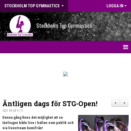
STOCKHOLM TOP GYMNASTICS
LOGGA IN
Stockholm Top Gymnastics
HEM
NYHETER
BILDGALLERI
NYHETSARKIV
Äntligen dags för STG-Open!
<
>
OM FÖRENINGEN
2021-09-28 11:11
Denna gång finns det möjlighet att se
tävlingen både live i hallen som publik och
STG-HALLEN
via livestream hemifrån!