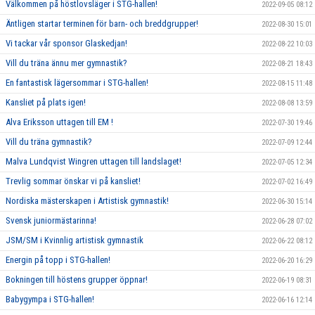
Välkommen på höstlovsläger i STG-hallen!
2022-09-05 08:12
Äntligen startar terminen för barn- och breddgrupper!
2022-08-30 15:01
Vi tackar vår sponsor Glaskedjan!
2022-08-22 10:03
Vill du träna ännu mer gymnastik?
2022-08-21 18:43
En fantastisk lägersommar i STG-hallen!
2022-08-15 11:48
Kansliet på plats igen!
2022-08-08 13:59
Alva Eriksson uttagen till EM !
2022-07-30 19:46
Vill du träna gymnastik?
2022-07-09 12:44
Malva Lundqvist Wingren uttagen till landslaget!
2022-07-05 12:34
Trevlig sommar önskar vi på kansliet!
2022-07-02 16:49
Nordiska mästerskapen i Artistisk gymnastik!
2022-06-30 15:14
Svensk juniormästarinna!
2022-06-28 07:02
JSM/SM i Kvinnlig artistisk gymnastik
2022-06-22 08:12
Energin på topp i STG-hallen!
2022-06-20 16:29
Bokningen till höstens grupper öppnar!
2022-06-19 08:31
Babygympa i STG-hallen!
2022-06-16 12:14