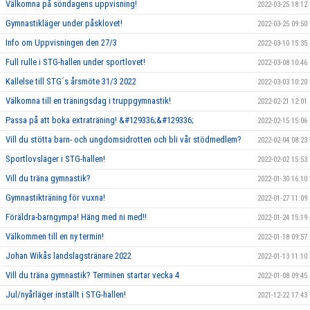
Välkomna på söndagens uppvisning!
2022-03-25 18:12
Gymnastikläger under påsklovet!
2022-03-25 09:50
Info om Uppvisningen den 27/3
2022-03-10 15:35
Full rulle i STG-hallen under sportlovet!
2022-03-08 10:46
Kallelse till STG´s årsmöte 31/3 2022
2022-03-03 10:20
Välkomna till en träningsdag i truppgymnastik!
2022-02-21 12:01
Passa på att boka extraträning! &#129336;&#129336;
2022-02-15 15:06
Vill du stötta barn- och ungdomsidrotten och bli vår stödmedlem?
2022-02-04 08:23
Sportlovsläger i STG-hallen!
2022-02-02 15:53
Vill du träna gymnastik?
2022-01-30 16:10
Gymnastikträning för vuxna!
2022-01-27 11:09
Föräldra-barngympa! Häng med ni med!!
2022-01-24 15:19
Välkommen till en ny termin!
2022-01-18 09:57
Johan Wikås landslagstränare 2022
2022-01-13 11:10
Vill du träna gymnastik? Terminen startar vecka 4
2022-01-08 09:45
Jul/nyårläger inställt i STG-hallen!
2021-12-22 17:43