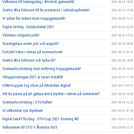
Välkomna till träningsdag i Artistisk gymnastik!
2021-06-14 13:36
Grattis Alva Eriksson till fin prestation i värlsdcupfinalen!
2021-06-13 14:30
Vi söker fler ledare inom truppgymnastik!
2021-06-09 16:19
Digital tävling - Guldpokalen 2021
2021-06-02 20:03
Världens roligaste jobb!
2021-06-01 12:42
Vuxengympa under juni och augusti!
2021-05-29 09:00
Fortsätt träna i väntan på sommarlovet!
2021-05-27 09:10
Grattis Alva Eriksson och lycka till !
2021-05-24 13:44
Sommarlovsträning med inriktning truppgymnastik!
2021-05-24 10:14
Våruppvisningen 2021 är tyvärr inställd!
2021-05-21 11:09
USM-truppen tog silver på Rikstvåan digital!
2021-05-17 09:19
Vill du passa på att gympa extra mycket i väntan på sommaren?
2021-04-20 10:48
Sommarlovsträning i STG-hallen!
2021-04-14 16:32
Vi välkomnar nya styrelsen
2021-03-31 07:59
Digital ta&#776;vling - STG-Cup 2021- Kvinnlig AG
2021-03-16 17:32
Välkommen till STG´S Årsmöte 30/3
2021-03-09 16:10