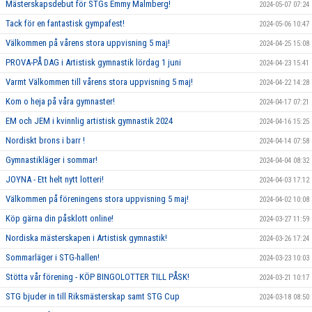
Mästerskapsdebut för STGs Emmy Malmberg!
2024-05-07 07:24
Tack för en fantastisk gympafest!
2024-05-06 10:47
Välkommen på vårens stora uppvisning 5 maj!
2024-04-25 15:08
PROVA-PÅ DAG i Artistisk gymnastik lördag 1 juni
2024-04-23 15:41
Varmt Välkommen till vårens stora uppvisning 5 maj!
2024-04-22 14:28
Kom o heja på våra gymnaster!
2024-04-17 07:21
EM och JEM i kvinnlig artistisk gymnastik 2024
2024-04-16 15:25
Nordiskt brons i barr !
2024-04-14 07:58
Gymnastikläger i sommar!
2024-04-04 08:32
JOYNA - Ett helt nytt lotteri!
2024-04-03 17:12
Välkommen på föreningens stora uppvisning 5 maj!
2024-04-02 10:08
Köp gärna din påsklott online!
2024-03-27 11:59
Nordiska mästerskapen i Artistisk gymnastik!
2024-03-26 17:24
Sommarläger i STG-hallen!
2024-03-23 10:03
Stötta vår förening - KÖP BINGOLOTTER TILL PÅSK!
2024-03-21 10:17
STG bjuder in till Riksmästerskap samt STG Cup
2024-03-18 08:50