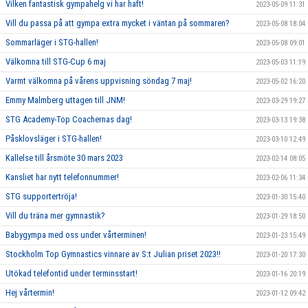
Vilken fantastisk gympahelg vi har haft!
2023-05-09 11:31
Vill du passa på att gympa extra mycket i väntan på sommaren?
2023-05-08 18:04
Sommarläger i STG-hallen!
2023-05-08 09:01
Välkomna till STG-Cup 6 maj
2023-05-03 11:19
Varmt välkomna på vårens uppvisning söndag 7 maj!
2023-05-02 16:20
Emmy Malmberg uttagen till JNM!
2023-03-29 19:27
STG Academy-Top Coachernas dag!
2023-03-13 19:38
Påsklovsläger i STG-hallen!
2023-03-10 12:49
Kallelse till årsmöte 30 mars 2023
2023-02-14 08:05
Kansliet har nytt telefonnummer!
2023-02-06 11:34
STG supportertröja!
2023-01-30 15:40
Vill du träna mer gymnastik?
2023-01-29 18:50
Babygympa med oss under vårterminen!
2023-01-23 15:49
Stockholm Top Gymnastics vinnare av S:t Julian priset 2023!!
2023-01-20 17:30
Utökad telefontid under terminsstart!
2023-01-16 20:19
Hej vårtermin!
2023-01-12 09:42