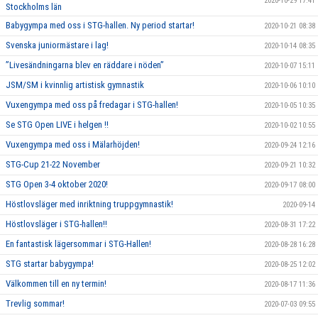
2020-10-29 17:41
Stockholms län
Babygympa med oss i STG-hallen. Ny period startar!
2020-10-21 08:38
Svenska juniormästare i lag!
2020-10-14 08:35
”Livesändningarna blev en räddare i nöden”
2020-10-07 15:11
JSM/SM i kvinnlig artistisk gymnastik
2020-10-06 10:10
Vuxengympa med oss på fredagar i STG-hallen!
2020-10-05 10:35
Se STG Open LIVE i helgen !!
2020-10-02 10:55
Vuxengympa med oss i Mälarhöjden!
2020-09-24 12:16
STG-Cup 21-22 November
2020-09-21 10:32
STG Open 3-4 oktober 2020!
2020-09-17 08:00
Höstlovsläger med inriktning truppgymnastik!
2020-09-14
Höstlovsläger i STG-hallen!!
2020-08-31 17:22
En fantastisk lägersommar i STG-Hallen!
2020-08-28 16:28
STG startar babygympa!
2020-08-25 12:02
Välkommen till en ny termin!
2020-08-17 11:36
Trevlig sommar!
2020-07-03 09:55