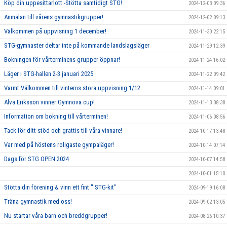
Köp din uppesittarlott -Stötta samtidigt STG!
2024-12-03 09:36
Anmälan till vårens gymnastikgrupper!
2024-12-02 09:13
Välkommen på uppvisning 1 december!
2024-11-30 22:15
STG-gymnaster deltar inte på kommande landslagsläger
2024-11-29 12:39
Bokningen för vårterminens grupper öppnar!
2024-11-24 16:02
Läger i STG-hallen 2-3 januari 2025
2024-11-22 09:42
Varmt Välkommen till vinterns stora uppvisning 1/12.
2024-11-14 09:01
Alva Eriksson vinner Gymnova cup!
2024-11-13 08:38
Information om bokning till vårterminen!
2024-11-06 08:56
Tack för ditt stöd och grattis till våra vinnare!
2024-10-17 13:48
Var med på höstens roligaste gympaläger!
2024-10-14 07:14
Dags för STG OPEN 2024
2024-10-07 14:58
2024-10-01 15:10
Stötta din förening & vinn ett fint " STG-kit"
2024-09-19 16:08
Träna gymnastik med oss!
2024-09-02 13:05
Nu startar våra barn och breddgrupper!
2024-08-26 10:37