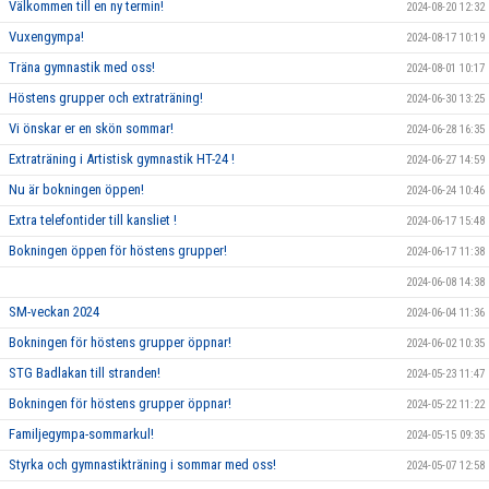
Välkommen till en ny termin!
2024-08-20 12:32
Vuxengympa!
2024-08-17 10:19
Träna gymnastik med oss!
2024-08-01 10:17
Höstens grupper och extraträning!
2024-06-30 13:25
Vi önskar er en skön sommar!
2024-06-28 16:35
Extraträning i Artistisk gymnastik HT-24 !
2024-06-27 14:59
Nu är bokningen öppen!
2024-06-24 10:46
Extra telefontider till kansliet !
2024-06-17 15:48
Bokningen öppen för höstens grupper!
2024-06-17 11:38
2024-06-08 14:38
SM-veckan 2024
2024-06-04 11:36
Bokningen för höstens grupper öppnar!
2024-06-02 10:35
STG Badlakan till stranden!
2024-05-23 11:47
Bokningen för höstens grupper öppnar!
2024-05-22 11:22
Familjegympa-sommarkul!
2024-05-15 09:35
Styrka och gymnastikträning i sommar med oss!
2024-05-07 12:58