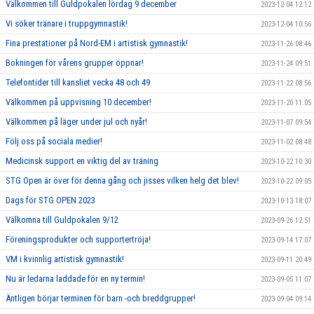
Välkommen till Guldpokalen lördag 9 december
2023-12-04 12:12
Vi söker tränare i truppgymnastik!
2023-12-04 10:56
Fina prestationer på Nord-EM i artistisk gymnastik!
2023-11-26 08:46
Bokningen för vårens grupper öppnar!
2023-11-24 09:51
Telefontider till kansliet vecka 48 och 49
2023-11-22 08:56
Välkommen på uppvisning 10 december!
2023-11-20 11:05
Välkommen på läger under jul och nyår!
2023-11-07 09:54
Följ oss på sociala medier!
2023-11-02 08:48
Medicinsk support en viktig del av träning
2023-10-22 10:30
STG Open är över för denna gång och jisses vilken helg det blev!
2023-10-22 09:05
Dags för STG OPEN 2023
2023-10-13 18:07
Välkomna till Guldpokalen 9/12
2023-09-26 12:51
Föreningsprodukter och supportertröja!
2023-09-14 17:07
VM i kvinnlig artistisk gymnastik!
2023-09-11 20:49
Nu är ledarna laddade för en ny termin!
2023-09-05 11:07
Äntligen börjar terminen för barn -och breddgrupper!
2023-09-04 09:14