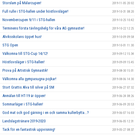
Storslam på Mälarcupen!
2019-11-05 20:02
Full rulle i STG-hallen under höstlovsläger!
2019-10-31 08:20
Novembercupen 9/11 i STG-hallen
2019-10-25 10:42
Terminens första tävlingshelg för våra AG gymnaster!
2019-10-22 12:25
Alviksskolans öppet hus!
2019-10-09 09:58
STG Open
2019-10-01 11:30
Välkomna till STG-Cup 14/12!
2019-09-12 15:34
Höstlovsläger i STG-hallen!
2019-09-09 15:45
Prova på Artistisk Gymnastik!
2019-08-30 15:01
Välkomna alla gympasugna pojkar!
2019-08-06 14:30
Stort Grattis Alva till silver på SM
2019-06-27 07:32
Anmälan till HT-19 är öppen!
2019-06-24 08:26
Sommarläger i STG-hallen!
2019-06-09 20:53
God mat och god gärning i en och samma kullerbytta...?
2019-06-07 16:03
Landslagstränare 2019-2020
2019-06-05 12:31
Tack för en fantastisk uppvisning!
2019-05-27 08:37