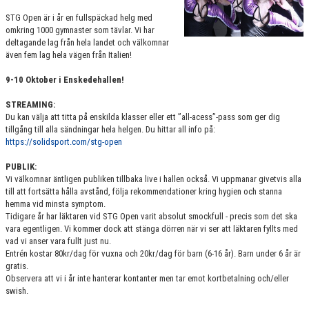
VÄRDEGRUND
STG Open är i år en fullspäckad helg med
omkring 1000 gymnaster som tävlar. Vi har
deltagande lag från hela landet och välkomnar
FÖRENINGSPRODUKTER
även fem lag hela vägen från Italien!
KONTAKT
9-10 Oktober i Enskedehallen!
MÄRKESTAGNING
STREAMING:
Du kan välja att titta på enskilda klasser eller ett ”all-acess”-pass som ger dig
tillgång till alla sändningar hela helgen. Du hittar all info på:
https://solidsport.com/stg-open
PUBLIK:
Vi välkomnar äntligen publiken tillbaka live i hallen också. Vi uppmanar givetvis alla
till att fortsätta hålla avstånd, följa rekommendationer kring hygien och stanna
hemma vid minsta symptom.
Tidigare år har läktaren vid STG Open varit absolut smockfull - precis som det ska
vara egentligen. Vi kommer dock att stänga dörren när vi ser att läktaren fyllts med
vad vi anser vara fullt just nu.
Entrén kostar 80kr/dag för vuxna och 20kr/dag för barn (6-16 år). Barn under 6 år är
gratis.
Observera att vi i år inte hanterar kontanter men tar emot kortbetalning och/eller
swish.