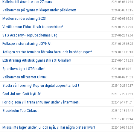
Kallelse till årsmöte den 27 mars
2024-03-07 19:30
Välkommen på gymnastikläger under påsklovet!
2024-03-05 10:15
Medlemsundersökning 2023
2024-02-05 09:06
Vi välkomnar Ebba till vår truppsektion!
2024-01-29 19:00
STG Academy - TopCoachernas Dag
2024-01-26 12:04
Folkspels storsatsning JOYNA !
2024-01-26 08:25
Äntligen startar terminen för våra barn- och breddgrupper!
2024-01-17 11:18
Extraträning Artistisk gymnastik i STG-hallen!
2024-01-10 16:55
Sportlovsläger i STG-hallen!
2024-01-03 09:31
Välkommen till teamet Olivia!
2024-01-02 11:33
Stötta vår förening! Köp en digital uppesittarlott !
2023-12-25 10:17
God Jul och Gott Nytt år!
2023-12-20 12:59
För dig som vill träna ännu mer under vårterminen!
2023-12-17 11:31
Stockholm Top Cirkus !
2023-12-13 12:42
2023-12-06 20:14
Missa inte läger under jul och nyår, vi har några platser kvar!
2023-12-05 13:08