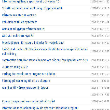
Information gällande sportlovet och vecka 10
2021-03-04 11:20
Sportlovsträning med inriktning truppgymnastik
2021-02-16 19:10
Vårterminen startar vecka 5
2021-01-25 11:56
Välkommen till en ny termin!
2021-01-20 15:04
Anmälan till gympa vårterminen -21
2021-01-04 12:28
God Jul och Gott Nytt År!
2020-12-22 10:53
Musikhjälpen - Ett steg på händer för varje krona!
2020-12-18 17:09
Läs artikel om hur STG lyckats använda digitala lösningar vid tävling
2020-12-18 16:28
och träning
Symtomfria barn bör stanna hemma om någon i familjen har covid-19
2020-12-03 16:17
Juluppvisning 2020!
2020-11-26 12:03
Förlängda restriktioner i region Stockholm
2020-11-20 16:53
Förslag på sänkning till åtta deltagare
2020-11-18 09:03
Anmälan till vårens grupper är öppen!
2020-11-12 12:58
2020-11-10 17:39
Kom o gympa med oss under jul och nyår!
2020-11-02 08:57
Information med anledning av de nya restriktionerna i region