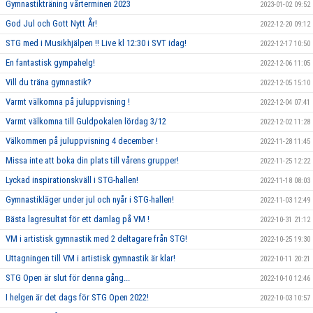
Gymnastikträning vårterminen 2023
2023-01-02 09:52
God Jul och Gott Nytt År!
2022-12-20 09:12
STG med i Musikhjälpen !! Live kl 12:30 i SVT idag!
2022-12-17 10:50
En fantastisk gympahelg!
2022-12-06 11:05
Vill du träna gymnastik?
2022-12-05 15:10
Varmt välkomna på juluppvisning !
2022-12-04 07:41
Varmt välkomna till Guldpokalen lördag 3/12
2022-12-02 11:28
Välkommen på juluppvisning 4 december !
2022-11-28 11:45
Missa inte att boka din plats till vårens grupper!
2022-11-25 12:22
Lyckad inspirationskväll i STG-hallen!
2022-11-18 08:03
Gymnastikläger under jul och nyår i STG-hallen!
2022-11-03 12:49
Bästa lagresultat för ett damlag på VM !
2022-10-31 21:12
VM i artistisk gymnastik med 2 deltagare från STG!
2022-10-25 19:30
Uttagningen till VM i artistisk gymnastik är klar!
2022-10-11 20:21
STG Open är slut för denna gång...
2022-10-10 12:46
I helgen är det dags för STG Open 2022!
2022-10-03 10:57