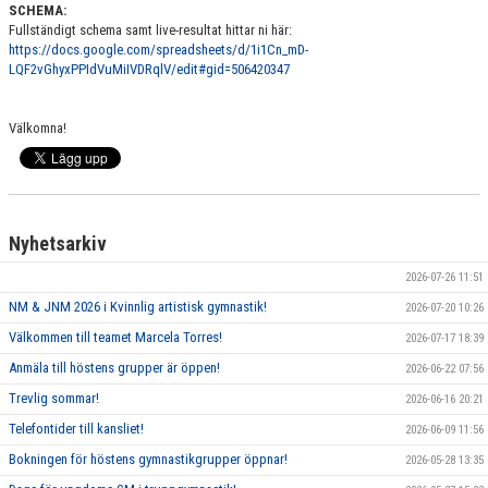
SCHEMA:
Fullständigt schema samt live-resultat hittar ni här:
https://docs.google.com/spreadsheets/d/1i1Cn_mD-
LQF2vGhyxPPIdVuMiIVDRqlV/edit#gid=506420347
Välkomna!
Nyhetsarkiv
2026-07-26 11:51
NM & JNM 2026 i Kvinnlig artistisk gymnastik!
2026-07-20 10:26
Välkommen till teamet Marcela Torres!
2026-07-17 18:39
Anmäla till höstens grupper är öppen!
2026-06-22 07:56
Trevlig sommar!
2026-06-16 20:21
Telefontider till kansliet!
2026-06-09 11:56
Bokningen för höstens gymnastikgrupper öppnar!
2026-05-28 13:35