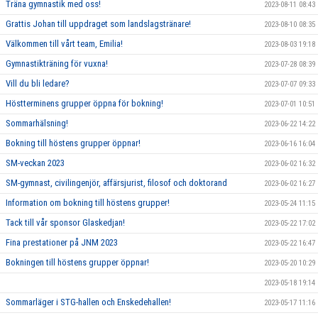
Träna gymnastik med oss!
2023-08-11 08:43
Grattis Johan till uppdraget som landslagstränare!
2023-08-10 08:35
Välkommen till vårt team, Emilia!
2023-08-03 19:18
Gymnastikträning för vuxna!
2023-07-28 08:39
Vill du bli ledare?
2023-07-07 09:33
Höstterminens grupper öppna för bokning!
2023-07-01 10:51
Sommarhälsning!
2023-06-22 14:22
Bokning till höstens grupper öppnar!
2023-06-16 16:04
SM-veckan 2023
2023-06-02 16:32
SM-gymnast, civilingenjör, affärsjurist, filosof och doktorand
2023-06-02 16:27
Information om bokning till höstens grupper!
2023-05-24 11:15
Tack till vår sponsor Glaskedjan!
2023-05-22 17:02
Fina prestationer på JNM 2023
2023-05-22 16:47
Bokningen till höstens grupper öppnar!
2023-05-20 10:29
2023-05-18 19:14
Sommarläger i STG-hallen och Enskedehallen!
2023-05-17 11:16