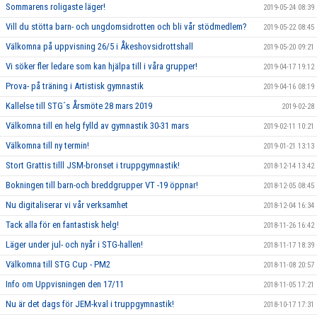
Sommarens roligaste läger!
2019-05-24 08:39
Vill du stötta barn- och ungdomsidrotten och bli vår stödmedlem?
2019-05-22 08:45
Välkomna på uppvisning 26/5 i Åkeshovsidrottshall
2019-05-20 09:21
Vi söker fler ledare som kan hjälpa till i våra grupper!
2019-04-17 19:12
Prova- på träning i Artistisk gymnastik
2019-04-16 08:19
Kallelse till STG´s Årsmöte 28 mars 2019
2019-02-28
Välkomna till en helg fylld av gymnastik 30-31 mars
2019-02-11 10:21
Välkomna till ny termin!
2019-01-21 13:13
Stort Grattis tilll JSM-bronset i truppgymnastik!
2018-12-14 13:42
Bokningen till barn-och breddgrupper VT -19 öppnar!
2018-12-05 08:45
Nu digitaliserar vi vår verksamhet
2018-12-04 16:34
Tack alla för en fantastisk helg!
2018-11-26 16:42
Läger under jul- och nyår i STG-hallen!
2018-11-17 18:39
Välkomna till STG Cup - PM2
2018-11-08 20:57
Info om Uppvisningen den 17/11
2018-11-05 17:21
Nu är det dags för JEM-kval i truppgymnastik!
2018-10-17 17:31