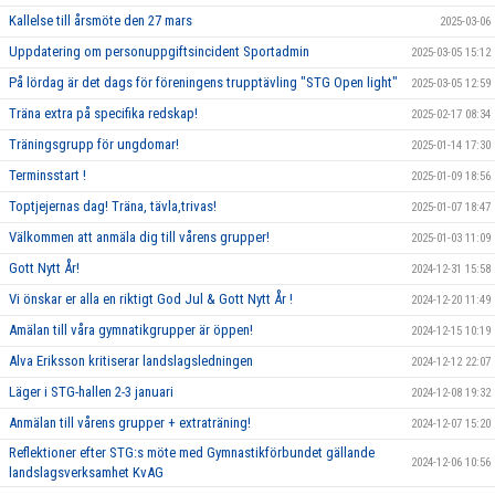
Kallelse till årsmöte den 27 mars
2025-03-06
Uppdatering om personuppgiftsincident Sportadmin
2025-03-05 15:12
På lördag är det dags för föreningens trupptävling "STG Open light"
2025-03-05 12:59
Träna extra på specifika redskap!
2025-02-17 08:34
Träningsgrupp för ungdomar!
2025-01-14 17:30
Terminsstart !
2025-01-09 18:56
Toptjejernas dag! Träna, tävla,trivas!
2025-01-07 18:47
Välkommen att anmäla dig till vårens grupper!
2025-01-03 11:09
Gott Nytt År!
2024-12-31 15:58
Vi önskar er alla en riktigt God Jul & Gott Nytt År !
2024-12-20 11:49
Amälan till våra gymnatikgrupper är öppen!
2024-12-15 10:19
Alva Eriksson kritiserar landslagsledningen
2024-12-12 22:07
Läger i STG-hallen 2-3 januari
2024-12-08 19:32
Anmälan till vårens grupper + extraträning!
2024-12-07 15:20
Reflektioner efter STG:s möte med Gymnastikförbundet gällande
2024-12-06 10:56
landslagsverksamhet KvAG