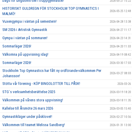
Dags för ungdoms-SM i truppgymnastik!
2026-05-27 15:22
HISTORISKT GULDREGN FÖR STOCKHOLM TOP GYMNASTICS I
2026-05-25 12:48
MALMÖ!
Vuxengympa i väntan på semestern!
2026-04-28 13:38
SM 2026 i Artistisk Gymnastik
2026-04-27 11:17
Gympa i väntan på sommaren!
2026-04-23 14:31
Sommarläger 2026!
2026-04-20 11:03
Välkomna på uppvisning idag!
2026-04-19 08:42
Sommarläger 2026!
2026-03-30 17:03
Stockholm Top Gymnastics har fått ny ordförande-välkommen Per
2026-03-27 08:03
Johansson!
Stötta vår förening - KÖP BINGOLOTTER TILL PÅSK!
2026-03-26
STG´s verksamhetsberättelse 2025
2026-03-19 18:20
Välkommen på vårens stora uppvisning!
2026-03-18 11:35
Kallelse till Årsmöte 26 mars 2026
2026-03-05 15:40
Gymnastikläger under påsklovet!
2026-02-27 10:56
Välkommen till teamet Melissa Sandberg!
2026-01-31 13:00