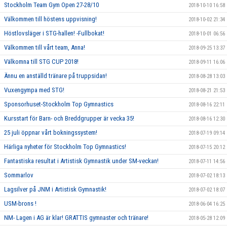
Stockholm Team Gym Open 27-28/10
2018-10-10 16:58
Välkommen till höstens uppvisning!
2018-10-02 21:34
Höstlovsläger i STG-hallen! -Fullbokat!
2018-10-01 06:56
Välkommen till vårt team, Anna!
2018-09-25 13:37
Välkomna till STG CUP 2018!
2018-09-11 16:06
Ännu en anställd tränare på truppsidan!
2018-08-28 13:03
Vuxengympa med STG!
2018-08-21 21:53
Sponsorhuset-Stockholm Top Gymnastics
2018-08-16 22:11
Kursstart för Barn- och Breddgrupper är vecka 35!
2018-08-16 12:30
25 juli öppnar vårt bokningssystem!
2018-07-19 09:14
Härliga nyheter för Stockholm Top Gymnastics!
2018-07-15 20:12
Fantastiska resultat i Artistisk Gymnastik under SM-veckan!
2018-07-11 14:56
Sommarlov
2018-07-02 18:13
Lagsilver på JNM i Artistisk Gymnastik!
2018-07-02 18:07
USM-brons !
2018-06-04 16:25
NM- Lagen i AG är klar! GRATTIS gymnaster och tränare!
2018-05-28 12:09