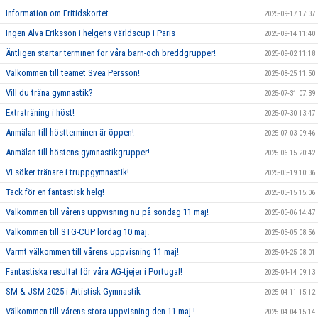
Information om Fritidskortet
2025-09-17 17:37
Ingen Alva Eriksson i helgens världscup i Paris
2025-09-14 11:40
Äntligen startar terminen för våra barn-och breddgrupper!
2025-09-02 11:18
Välkommen till teamet Svea Persson!
2025-08-25 11:50
Vill du träna gymnastik?
2025-07-31 07:39
Extraträning i höst!
2025-07-30 13:47
Anmälan till höstterminen är öppen!
2025-07-03 09:46
Anmälan till höstens gymnastikgrupper!
2025-06-15 20:42
Vi söker tränare i truppgymnastik!
2025-05-19 10:36
Tack för en fantastisk helg!
2025-05-15 15:06
Välkommen till vårens uppvisning nu på söndag 11 maj!
2025-05-06 14:47
Välkommen till STG-CUP lördag 10 maj.
2025-05-05 08:56
Varmt välkommen till vårens uppvisning 11 maj!
2025-04-25 08:01
Fantastiska resultat för våra AG-tjejer i Portugal!
2025-04-14 09:13
SM & JSM 2025 i Artistisk Gymnastik
2025-04-11 15:12
Välkommen till vårens stora uppvisning den 11 maj !
2025-04-04 15:14