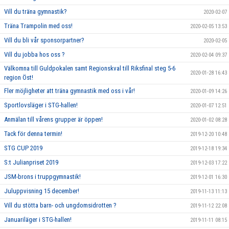
Vill du träna gymnastik?
2020-02-07
Träna Trampolin med oss!
2020-02-05 13:53
Vill du bli vår sponsorpartner?
2020-02-05
Vill du jobba hos oss ?
2020-02-04 09:37
Välkomna till Guldpokalen samt Regionskval till Riksfinal steg 5-6
2020-01-28 16:43
region Öst!
Fler möjligheter att träna gymnastik med oss i vår!
2020-01-09 14:26
Sportlovsläger i STG-hallen!
2020-01-07 12:51
Anmälan till vårens grupper är öppen!
2020-01-02 08:28
Tack för denna termin!
2019-12-20 10:48
STG CUP 2019
2019-12-18 19:34
S:t Julianpriset 2019
2019-12-03 17:22
JSM-brons i truppgymnastik!
2019-12-01 16:30
Juluppvisning 15 december!
2019-11-13 11:13
Vill du stötta barn- och ungdomsidrotten ?
2019-11-12 22:08
Januariläger i STG-hallen!
2019-11-11 08:15