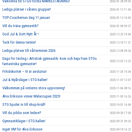
Välkomna till STGs första MÄRKESTAGNING!
2026-01-28 09:50
Lediga platser i vårens grupper!
2026-01-13 11:06
TOP-Coachernas dag 11 januari
2026-01-12 10:40
Vill du träna gymnastik?
2026-01-08 09:37
God Jul & Gott Nytt År !
2025-12-23 14:04
Tack för denna termin!
2025-12-18 11:21
Lediga platser till vårterminen 2026
2025-12-08 09:26
Dags för tävling i Artistisk gymnastik- kom och heja fram STGs
2025-12-02 12:22
fantastiska gymnaster!
Fritidskortet – Vi är anslutna!
2025-11-24 10:34
Jul & Nyårsläger i STG-hallen!
2025-11-07 12:47
Välkommen på vinterns stora uppvisning!
2025-11-06 08:16
Alva Eriksson vinner Mälarcupen 2025!
2025-11-05 16:26
STG bjuder in till shop-kväll!
2025-10-01 16:04
Vill du jobba som ledare?
2025-09-30 17:00
Gymnastikläger i STG-hallen!
2025-09-21 09:32
Inget VM för Alva Eriksson
2025-09-18 16:22