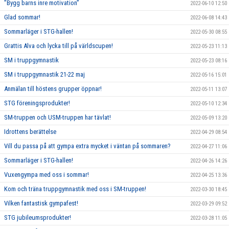
”Bygg barns inre motivation”
2022-06-10 12:50
Glad sommar!
2022-06-08 14:43
Sommarläger i STG-hallen!
2022-05-30 08:55
Grattis Alva och lycka till på världscupen!
2022-05-23 11:13
SM i truppgymnastik
2022-05-23 08:16
SM i truppgymnastik 21-22 maj
2022-05-16 15:01
Anmälan till höstens grupper öppnar!
2022-05-11 13:07
STG föreningsprodukter!
2022-05-10 12:34
SM-truppen och USM-truppen har tävlat!
2022-05-09 13:20
Idrottens berättelse
2022-04-29 08:54
Vill du passa på att gympa extra mycket i väntan på sommaren?
2022-04-27 11:06
Sommarläger i STG-hallen!
2022-04-26 14:26
Vuxengympa med oss i sommar!
2022-04-25 13:36
Kom och träna truppgymnastik med oss i SM-truppen!
2022-03-30 18:45
Vilken fantastisk gympafest!
2022-03-29 09:52
STG jubileumsprodukter!
2022-03-28 11:05