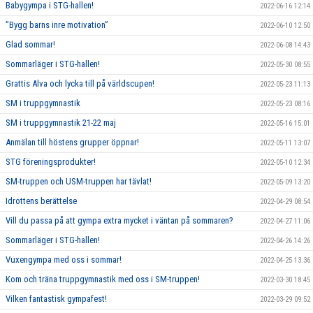
Babygympa i STG-hallen!
2022-06-16 12:14
”Bygg barns inre motivation”
2022-06-10 12:50
Glad sommar!
2022-06-08 14:43
Sommarläger i STG-hallen!
2022-05-30 08:55
Grattis Alva och lycka till på världscupen!
2022-05-23 11:13
SM i truppgymnastik
2022-05-23 08:16
SM i truppgymnastik 21-22 maj
2022-05-16 15:01
Anmälan till höstens grupper öppnar!
2022-05-11 13:07
STG föreningsprodukter!
2022-05-10 12:34
SM-truppen och USM-truppen har tävlat!
2022-05-09 13:20
Idrottens berättelse
2022-04-29 08:54
Vill du passa på att gympa extra mycket i väntan på sommaren?
2022-04-27 11:06
Sommarläger i STG-hallen!
2022-04-26 14:26
Vuxengympa med oss i sommar!
2022-04-25 13:36
Kom och träna truppgymnastik med oss i SM-truppen!
2022-03-30 18:45
Vilken fantastisk gympafest!
2022-03-29 09:52