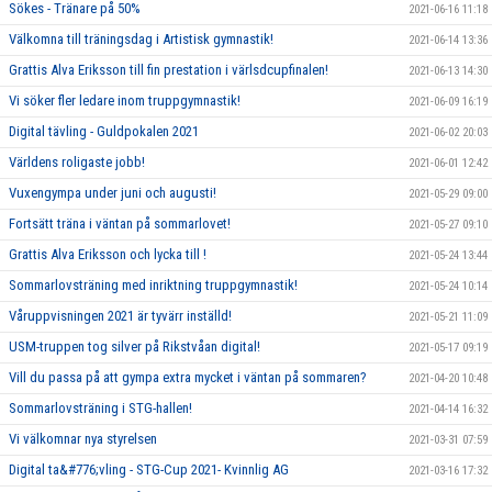
Sökes - Tränare på 50%
2021-06-16 11:18
Välkomna till träningsdag i Artistisk gymnastik!
2021-06-14 13:36
Grattis Alva Eriksson till fin prestation i värlsdcupfinalen!
2021-06-13 14:30
Vi söker fler ledare inom truppgymnastik!
2021-06-09 16:19
Digital tävling - Guldpokalen 2021
2021-06-02 20:03
Världens roligaste jobb!
2021-06-01 12:42
Vuxengympa under juni och augusti!
2021-05-29 09:00
Fortsätt träna i väntan på sommarlovet!
2021-05-27 09:10
Grattis Alva Eriksson och lycka till !
2021-05-24 13:44
Sommarlovsträning med inriktning truppgymnastik!
2021-05-24 10:14
Våruppvisningen 2021 är tyvärr inställd!
2021-05-21 11:09
USM-truppen tog silver på Rikstvåan digital!
2021-05-17 09:19
Vill du passa på att gympa extra mycket i väntan på sommaren?
2021-04-20 10:48
Sommarlovsträning i STG-hallen!
2021-04-14 16:32
Vi välkomnar nya styrelsen
2021-03-31 07:59
Digital ta&#776;vling - STG-Cup 2021- Kvinnlig AG
2021-03-16 17:32