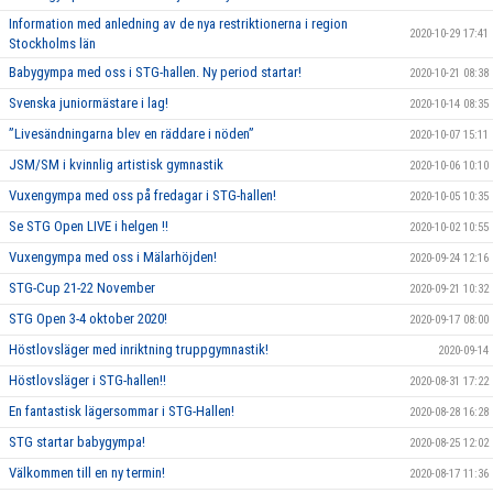
Information med anledning av de nya restriktionerna i region
2020-10-29 17:41
Stockholms län
Babygympa med oss i STG-hallen. Ny period startar!
2020-10-21 08:38
Svenska juniormästare i lag!
2020-10-14 08:35
”Livesändningarna blev en räddare i nöden”
2020-10-07 15:11
JSM/SM i kvinnlig artistisk gymnastik
2020-10-06 10:10
Vuxengympa med oss på fredagar i STG-hallen!
2020-10-05 10:35
Se STG Open LIVE i helgen !!
2020-10-02 10:55
Vuxengympa med oss i Mälarhöjden!
2020-09-24 12:16
STG-Cup 21-22 November
2020-09-21 10:32
STG Open 3-4 oktober 2020!
2020-09-17 08:00
Höstlovsläger med inriktning truppgymnastik!
2020-09-14
Höstlovsläger i STG-hallen!!
2020-08-31 17:22
En fantastisk lägersommar i STG-Hallen!
2020-08-28 16:28
STG startar babygympa!
2020-08-25 12:02
Välkommen till en ny termin!
2020-08-17 11:36