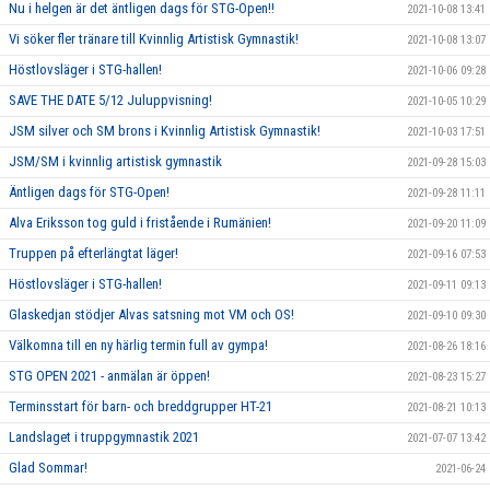
Nu i helgen är det äntligen dags för STG-Open!!
2021-10-08 13:41
Vi söker fler tränare till Kvinnlig Artistisk Gymnastik!
2021-10-08 13:07
Höstlovsläger i STG-hallen!
2021-10-06 09:28
SAVE THE DATE 5/12 Juluppvisning!
2021-10-05 10:29
JSM silver och SM brons i Kvinnlig Artistisk Gymnastik!
2021-10-03 17:51
JSM/SM i kvinnlig artistisk gymnastik
2021-09-28 15:03
Äntligen dags för STG-Open!
2021-09-28 11:11
Alva Eriksson tog guld i fristående i Rumänien!
2021-09-20 11:09
Truppen på efterlängtat läger!
2021-09-16 07:53
Höstlovsläger i STG-hallen!
2021-09-11 09:13
Glaskedjan stödjer Alvas satsning mot VM och OS!
2021-09-10 09:30
Välkomna till en ny härlig termin full av gympa!
2021-08-26 18:16
STG OPEN 2021 - anmälan är öppen!
2021-08-23 15:27
Terminsstart för barn- och breddgrupper HT-21
2021-08-21 10:13
Landslaget i truppgymnastik 2021
2021-07-07 13:42
Glad Sommar!
2021-06-24