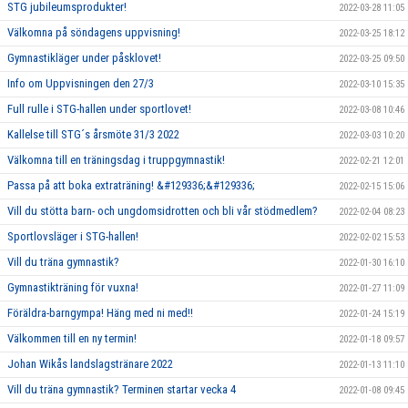
STG jubileumsprodukter!
2022-03-28 11:05
Välkomna på söndagens uppvisning!
2022-03-25 18:12
Gymnastikläger under påsklovet!
2022-03-25 09:50
Info om Uppvisningen den 27/3
2022-03-10 15:35
Full rulle i STG-hallen under sportlovet!
2022-03-08 10:46
Kallelse till STG´s årsmöte 31/3 2022
2022-03-03 10:20
Välkomna till en träningsdag i truppgymnastik!
2022-02-21 12:01
Passa på att boka extraträning! &#129336;&#129336;
2022-02-15 15:06
Vill du stötta barn- och ungdomsidrotten och bli vår stödmedlem?
2022-02-04 08:23
Sportlovsläger i STG-hallen!
2022-02-02 15:53
Vill du träna gymnastik?
2022-01-30 16:10
Gymnastikträning för vuxna!
2022-01-27 11:09
Föräldra-barngympa! Häng med ni med!!
2022-01-24 15:19
Välkommen till en ny termin!
2022-01-18 09:57
Johan Wikås landslagstränare 2022
2022-01-13 11:10
Vill du träna gymnastik? Terminen startar vecka 4
2022-01-08 09:45