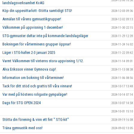
2024-12-06 10:56
landslagsverksamhet KvAG
Köp din uppesittarlott -Stötta samtidigt STG!
2024-12-03 09:36
Anmälan till vårens gymnastikgrupper!
2024-12-02 09:13
Välkommen på uppvisning 1 december!
2024-11-30 22:15
STG-gymnaster deltar inte på kommande landslagsläger
2024-11-29 12:39
Bokningen för vårterminens grupper öppnar!
2024-11-24 16:02
Läger i STG-hallen 2-3 januari 2025
2024-11-22 09:42
Varmt Välkommen till vinterns stora uppvisning 1/12.
2024-11-14 09:01
Alva Eriksson vinner Gymnova cup!
2024-11-13 08:38
Information om bokning till vårterminen!
2024-11-06 08:56
Tack för ditt stöd och grattis till våra vinnare!
2024-10-17 13:48
Var med på höstens roligaste gympaläger!
2024-10-14 07:14
Dags för STG OPEN 2024
2024-10-07 14:58
2024-10-01 15:10
Stötta din förening & vinn ett fint " STG-kit"
2024-09-19 16:08
Träna gymnastik med oss!
2024-09-02 13:05