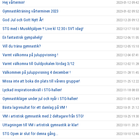
Hej vårtermin!
2023-01-12 09:42
Gymnastikträning vårterminen 2023
2023-01-02 09:52
God Jul och Gott Nytt År!
2022-12-20 09:12
STG med i Musikhjälpen !! Live kl 12:30 i SVT idag!
2022-12-17 10:50
En fantastisk gympahelg!
2022-12-06 11:05
Vill du träna gymnastik?
2022-12-05 15:10
Varmt välkomna på juluppvisning !
2022-12-04 07:41
Varmt välkomna till Guldpokalen lördag 3/12
2022-12-02 11:28
Välkommen på juluppvisning 4 december !
2022-11-28 11:45
Missa inte att boka din plats till vårens grupper!
2022-11-25 12:22
Lyckad inspirationskväll i STG-hallen!
2022-11-18 08:03
Gymnastikläger under jul och nyår i STG-hallen!
2022-11-03 12:49
Bästa lagresultat för ett damlag på VM !
2022-10-31 21:12
VM i artistisk gymnastik med 2 deltagare från STG!
2022-10-25 19:30
Uttagningen till VM i artistisk gymnastik är klar!
2022-10-11 20:21
STG Open är slut för denna gång...
2022-10-10 12:46