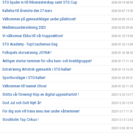
STG bjuder in till Riksmästerskap samt STG Cup
2024-03-18 08:50
Kallelse till årsmöte den 27 mars
2024-03-07 19:30
Välkommen på gymnastikläger under påsklovet!
2024-03-05 10:15
Medlemsundersökning 2023
2024-02-05 09:06
Vi välkomnar Ebba till vår truppsektion!
2024-01-29 19:00
STG Academy - TopCoachernas Dag
2024-01-26 12:04
Folkspels storsatsning JOYNA !
2024-01-26 08:25
Äntligen startar terminen för våra barn- och breddgrupper!
2024-01-17 11:18
Extraträning Artistisk gymnastik i STG-hallen!
2024-01-10 16:55
Sportlovsläger i STG-hallen!
2024-01-03 09:31
Välkommen till teamet Olivia!
2024-01-02 11:33
Stötta vår förening! Köp en digital uppesittarlott !
2023-12-25 10:17
God Jul och Gott Nytt år!
2023-12-20 12:59
För dig som vill träna ännu mer under vårterminen!
2023-12-17 11:31
Stockholm Top Cirkus !
2023-12-13 12:42
2023-12-06 20:14