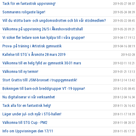
Tack för en fantastisk uppvisning!
2019-05-27 08:37
Sommarens roligaste läger!
2019-05-24 08:39
Vill du stötta barn- och ungdomsidrotten och bli vår stödmedlem?
2019-05-22 08:45
Välkomna på uppvisning 26/5 i Åkeshovsidrottshall
2019-05-20 09:21
Vi söker fler ledare som kan hjälpa till i våra grupper!
2019-04-17 19:12
Prova- på träning i Artistisk gymnastik
2019-04-16 08:19
Kallelse till STG´s Årsmöte 28 mars 2019
2019-02-28
Välkomna till en helg fylld av gymnastik 30-31 mars
2019-02-11 10:21
Välkomna till ny termin!
2019-01-21 13:13
Stort Grattis tilll JSM-bronset i truppgymnastik!
2018-12-14 13:42
Bokningen till barn-och breddgrupper VT -19 öppnar!
2018-12-05 08:45
Nu digitaliserar vi vår verksamhet
2018-12-04 16:34
Tack alla för en fantastisk helg!
2018-11-26 16:42
Läger under jul- och nyår i STG-hallen!
2018-11-17 18:39
Välkomna till STG Cup - PM2
2018-11-08 20:57
Info om Uppvisningen den 17/11
2018-11-05 17:21