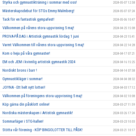
Styrka och gymnastikträning i sommar med oss!
2024-05-07 12:58
Mästerskapsdebut för STGs Emmy Malmberg!
2024-05-07 07:24
Tack för en fantastisk gympafest!
2024-05-06 10:47
Välkommen på vårens stora uppvisning 5 maj!
2024-04-25 15:08
PROVA-PÅ DAG i Artistisk gymnastik lördag 1 juni
2024-04-23 15:41
Varmt Välkommen till vårens stora uppvisning 5 maj!
2024-04-22 14:28
Kom o heja på våra gymnaster!
2024-04-17 07:21
EM och JEM i kvinnlig artistisk gymnastik 2024
2024-04-16 15:25
Nordiskt brons i barr !
2024-04-14 07:58
Gymnastikläger i sommar!
2024-04-04 08:32
JOYNA - Ett helt nytt lotteri!
2024-04-03 17:12
Välkommen på föreningens stora uppvisning 5 maj!
2024-04-02 10:08
Köp gärna din påsklott online!
2024-03-27 11:59
Nordiska mästerskapen i Artistisk gymnastik!
2024-03-26 17:24
Sommarläger i STG-hallen!
2024-03-23 10:03
Stötta vår förening - KÖP BINGOLOTTER TILL PÅSK!
2024-03-21 10:17