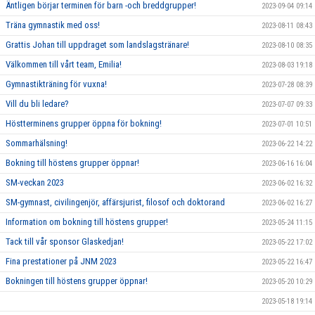
Äntligen börjar terminen för barn -och breddgrupper!
2023-09-04 09:14
Träna gymnastik med oss!
2023-08-11 08:43
Grattis Johan till uppdraget som landslagstränare!
2023-08-10 08:35
Välkommen till vårt team, Emilia!
2023-08-03 19:18
Gymnastikträning för vuxna!
2023-07-28 08:39
Vill du bli ledare?
2023-07-07 09:33
Höstterminens grupper öppna för bokning!
2023-07-01 10:51
Sommarhälsning!
2023-06-22 14:22
Bokning till höstens grupper öppnar!
2023-06-16 16:04
SM-veckan 2023
2023-06-02 16:32
SM-gymnast, civilingenjör, affärsjurist, filosof och doktorand
2023-06-02 16:27
Information om bokning till höstens grupper!
2023-05-24 11:15
Tack till vår sponsor Glaskedjan!
2023-05-22 17:02
Fina prestationer på JNM 2023
2023-05-22 16:47
Bokningen till höstens grupper öppnar!
2023-05-20 10:29
2023-05-18 19:14