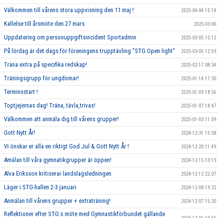
Välkommen till vårens stora uppvisning den 11 maj !
2025-04-04 15:14
Kallelse till årsmöte den 27 mars
2025-03-06
Uppdatering om personuppgiftsincident Sportadmin
2025-03-05 15:12
På lördag är det dags för föreningens trupptävling "STG Open light"
2025-03-05 12:59
Träna extra på specifika redskap!
2025-02-17 08:34
Träningsgrupp för ungdomar!
2025-01-14 17:30
Terminsstart !
2025-01-09 18:56
Toptjejernas dag! Träna, tävla,trivas!
2025-01-07 18:47
Välkommen att anmäla dig till vårens grupper!
2025-01-03 11:09
Gott Nytt År!
2024-12-31 15:58
Vi önskar er alla en riktigt God Jul & Gott Nytt År !
2024-12-20 11:49
Amälan till våra gymnatikgrupper är öppen!
2024-12-15 10:19
Alva Eriksson kritiserar landslagsledningen
2024-12-12 22:07
Läger i STG-hallen 2-3 januari
2024-12-08 19:32
Anmälan till vårens grupper + extraträning!
2024-12-07 15:20
Reflektioner efter STG:s möte med Gymnastikförbundet gällande