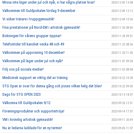
Missa inte läger under jul och nyår, vi har några platser kvar!
2023-12-05 13:08
Välkommen till Guldpokalen lördag 9 december
2023-12-04 12:12
Vi söker tränare i truppgymnastik!
2023-12-04 10:56
Fina prestationer på Nord-EM i artistisk gymnastik!
2023-11-26 08:46
Bokningen för vårens grupper öppnar!
2023-11-24 09:51
Telefontider till kansliet vecka 48 och 49
2023-11-22 08:56
Välkommen på uppvisning 10 december!
2023-11-20 11:05
Välkommen på läger under jul och nyår!
2023-11-07 09:54
Följ oss på sociala medier!
2023-11-02 08:48
Medicinsk support en viktig del av träning
2023-10-22 10:30
STG Open är över för denna gång och jisses vilken helg det blev!
2023-10-22 09:05
Dags för STG OPEN 2023
2023-10-13 18:07
Välkomna till Guldpokalen 9/12
2023-09-26 12:51
Föreningsprodukter och supportertröja!
2023-09-14 17:07
VM i kvinnlig artistisk gymnastik!
2023-09-11 20:49
Nu är ledarna laddade för en ny termin!
2023-09-05 11:07