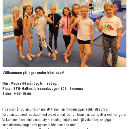
VÄRDEGRUND
FÖRENINGSPRODUKTER
KONTAKT
MÄRKESTAGNING
Välkommen på läger under höstlovet!
När : Vecka 44 måndag till fredag.
Plats: STG-Hallen, Ulvsundavägen 106 i Bromma
Tider: 9:00-15:00
Hos oss får du en unik chans att träna i en modern gymnastikhall som är
välutrustad med redskap med bland annat barrar, bommar, trampetter och luftgolv.
Vi kommer även hinna med styrketräning, mjuka och självklart lek, skojiga
samarbetsövningar och pyssel både inne och ute!