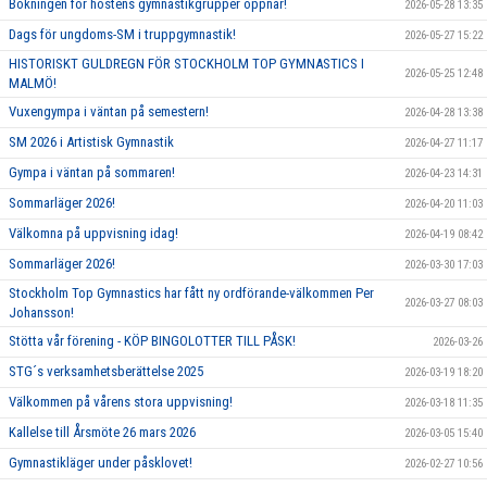
Bokningen för höstens gymnastikgrupper öppnar!
2026-05-28 13:35
Dags för ungdoms-SM i truppgymnastik!
2026-05-27 15:22
HISTORISKT GULDREGN FÖR STOCKHOLM TOP GYMNASTICS I
2026-05-25 12:48
MALMÖ!
Vuxengympa i väntan på semestern!
2026-04-28 13:38
SM 2026 i Artistisk Gymnastik
2026-04-27 11:17
Gympa i väntan på sommaren!
2026-04-23 14:31
Sommarläger 2026!
2026-04-20 11:03
Välkomna på uppvisning idag!
2026-04-19 08:42
Sommarläger 2026!
2026-03-30 17:03
Stockholm Top Gymnastics har fått ny ordförande-välkommen Per
2026-03-27 08:03
Johansson!
Stötta vår förening - KÖP BINGOLOTTER TILL PÅSK!
2026-03-26
STG´s verksamhetsberättelse 2025
2026-03-19 18:20
Välkommen på vårens stora uppvisning!
2026-03-18 11:35
Kallelse till Årsmöte 26 mars 2026
2026-03-05 15:40
Gymnastikläger under påsklovet!
2026-02-27 10:56