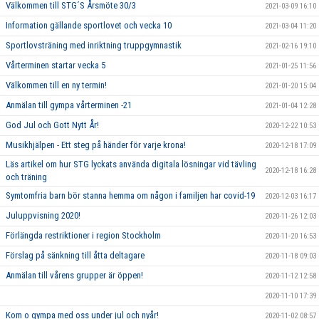
Välkommen till STG´S Årsmöte 30/3
2021-03-09 16:10
Information gällande sportlovet och vecka 10
2021-03-04 11:20
Sportlovsträning med inriktning truppgymnastik
2021-02-16 19:10
Vårterminen startar vecka 5
2021-01-25 11:56
Välkommen till en ny termin!
2021-01-20 15:04
Anmälan till gympa vårterminen -21
2021-01-04 12:28
God Jul och Gott Nytt År!
2020-12-22 10:53
Musikhjälpen - Ett steg på händer för varje krona!
2020-12-18 17:09
Läs artikel om hur STG lyckats använda digitala lösningar vid tävling
2020-12-18 16:28
och träning
Symtomfria barn bör stanna hemma om någon i familjen har covid-19
2020-12-03 16:17
Juluppvisning 2020!
2020-11-26 12:03
Förlängda restriktioner i region Stockholm
2020-11-20 16:53
Förslag på sänkning till åtta deltagare
2020-11-18 09:03
Anmälan till vårens grupper är öppen!
2020-11-12 12:58
2020-11-10 17:39
Kom o gympa med oss under jul och nyår!
2020-11-02 08:57