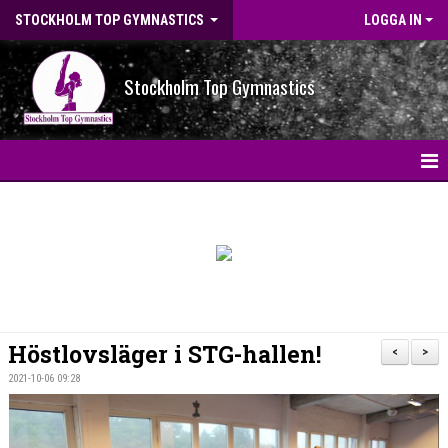
STOCKHOLM TOP GYMNASTICS
LOGGA IN
Stockholm Top Gymnastics
HEM
NYHETER
BILDGALLERI
NYHETSARKIV
Höstlovsläger i STG-hallen!
<
>
OM FÖRENINGEN
2021-10-06 09:28
STG-HALLEN