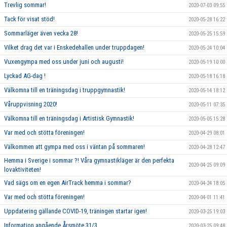
Trevlig sommar!
2020-07-03 09:55
Tack för visat stöd!
2020-05-28 16:22
Sommarläger även vecka 28!
2020-05-25 15:59
Vilket drag det var i Enskedehallen under truppdagen!
2020-05-24 10:04
Vuxengympa med oss under juni och augusti!
2020-05-19 10:00
Lyckad AG-dag !
2020-05-18 16:18
Välkomna till en träningsdag i truppgymnastik!
2020-05-14 18:12
Våruppvisning 2020!
2020-05-11 07:35
Välkomna till en träningsdag i Artistisk Gymnastik!
2020-05-05 15:28
Var med och stötta föreningen!
2020-04-29 08:01
Välkommen att gympa med oss i väntan på sommaren!
2020-04-28 12:47
Hemma i Sverige i sommar ?! Våra gymnastikläger är den perfekta
2020-04-25 09:09
lovaktiviteten!
Vad sägs om en egen AirTrack hemma i sommar?
2020-04-24 18:05
Var med och stötta föreningen!
2020-04-01 11:41
Uppdatering gällande COVID-19, träningen startar igen!
2020-03-25 19:03
Information angående Årsmöte 31/3
2020-03-25 09:48