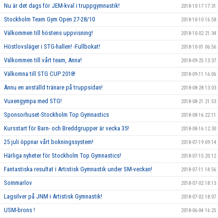
Nu är det dags för JEM-kval i truppgymnastik!
2018-10-17 17:31
Stockholm Team Gym Open 27-28/10
2018-10-10 16:58
Välkommen till höstens uppvisning!
2018-10-02 21:34
Höstlovsläger i STG-hallen! -Fullbokat!
2018-10-01 06:56
Välkommen till vårt team, Anna!
2018-09-25 13:37
Välkomna till STG CUP 2018!
2018-09-11 16:06
Ännu en anställd tränare på truppsidan!
2018-08-28 13:03
Vuxengympa med STG!
2018-08-21 21:53
Sponsorhuset-Stockholm Top Gymnastics
2018-08-16 22:11
Kursstart för Barn- och Breddgrupper är vecka 35!
2018-08-16 12:30
25 juli öppnar vårt bokningssystem!
2018-07-19 09:14
Härliga nyheter för Stockholm Top Gymnastics!
2018-07-15 20:12
Fantastiska resultat i Artistisk Gymnastik under SM-veckan!
2018-07-11 14:56
Sommarlov
2018-07-02 18:13
Lagsilver på JNM i Artistisk Gymnastik!
2018-07-02 18:07
USM-brons !
2018-06-04 16:25