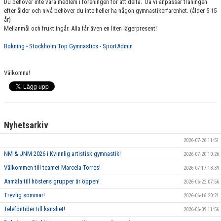
Du behöver inte vara medlem i föreningen för att delta. Då vi anpassar träningen
efter ålder och nivå behöver du inte heller ha någon gymnastikerfarenhet. (ålder 5-15
år)
Mellanmål och frukt ingår. Alla får även en liten lägerpresent!
Bokning - Stockholm Top Gymnastics - SportAdmin
Välkomna!
Nyhetsarkiv
2026-07-26 11:51
NM & JNM 2026 i Kvinnlig artistisk gymnastik!
2026-07-20 10:26
Välkommen till teamet Marcela Torres!
2026-07-17 18:39
Anmäla till höstens grupper är öppen!
2026-06-22 07:56
Trevlig sommar!
2026-06-16 20:21
Telefontider till kansliet!
2026-06-09 11:56