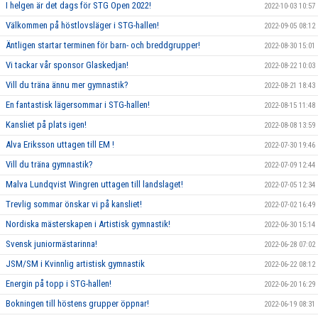
I helgen är det dags för STG Open 2022!
2022-10-03 10:57
Välkommen på höstlovsläger i STG-hallen!
2022-09-05 08:12
Äntligen startar terminen för barn- och breddgrupper!
2022-08-30 15:01
Vi tackar vår sponsor Glaskedjan!
2022-08-22 10:03
Vill du träna ännu mer gymnastik?
2022-08-21 18:43
En fantastisk lägersommar i STG-hallen!
2022-08-15 11:48
Kansliet på plats igen!
2022-08-08 13:59
Alva Eriksson uttagen till EM !
2022-07-30 19:46
Vill du träna gymnastik?
2022-07-09 12:44
Malva Lundqvist Wingren uttagen till landslaget!
2022-07-05 12:34
Trevlig sommar önskar vi på kansliet!
2022-07-02 16:49
Nordiska mästerskapen i Artistisk gymnastik!
2022-06-30 15:14
Svensk juniormästarinna!
2022-06-28 07:02
JSM/SM i Kvinnlig artistisk gymnastik
2022-06-22 08:12
Energin på topp i STG-hallen!
2022-06-20 16:29
Bokningen till höstens grupper öppnar!
2022-06-19 08:31