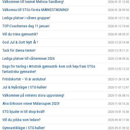
Välkommen till teamet Melissa Sandberg!
2026-01-31 13:00
Välkomna till STGs första MÄRKESTAGNING!
2026-01-28 09:50
Lediga platser i vårens grupper!
2026-01-13 11:06
TOP-Coachernas dag 11 januari
2026-01-12 10:40
Vill du träna gymnastik?
2026-01-08 09:37
God Jul & Gott Nytt År !
2025-12-23 14:04
Tack för denna termin!
2025-12-18 11:21
Lediga platser till vårterminen 2026
2025-12-08 09:26
Dags för tävling i Artistisk gymnastik- kom och heja fram STGs
2025-12-02 12:22
fantastiska gymnaster!
Fritidskortet – Vi är anslutna!
2025-11-24 10:34
Jul & Nyårsläger i STG-hallen!
2025-11-07 12:47
Välkommen på vinterns stora uppvisning!
2025-11-06 08:16
Alva Eriksson vinner Mälarcupen 2025!
2025-11-05 16:26
STG bjuder in till shop-kväll!
2025-10-01 16:04
Vill du jobba som ledare?
2025-09-30 17:00
Gymnastikläger i STG-hallen!
2025-09-21 09:32