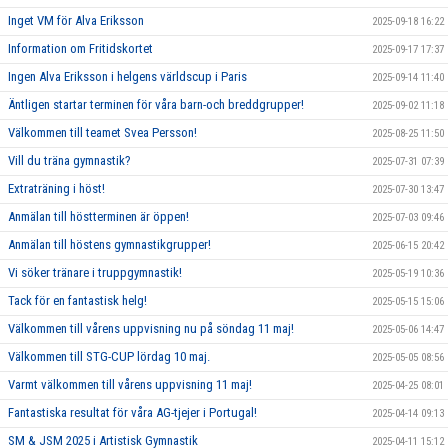
Inget VM för Alva Eriksson
2025-09-18 16:22
Information om Fritidskortet
2025-09-17 17:37
Ingen Alva Eriksson i helgens världscup i Paris
2025-09-14 11:40
Äntligen startar terminen för våra barn-och breddgrupper!
2025-09-02 11:18
Välkommen till teamet Svea Persson!
2025-08-25 11:50
Vill du träna gymnastik?
2025-07-31 07:39
Extraträning i höst!
2025-07-30 13:47
Anmälan till höstterminen är öppen!
2025-07-03 09:46
Anmälan till höstens gymnastikgrupper!
2025-06-15 20:42
Vi söker tränare i truppgymnastik!
2025-05-19 10:36
Tack för en fantastisk helg!
2025-05-15 15:06
Välkommen till vårens uppvisning nu på söndag 11 maj!
2025-05-06 14:47
Välkommen till STG-CUP lördag 10 maj.
2025-05-05 08:56
Varmt välkommen till vårens uppvisning 11 maj!
2025-04-25 08:01
Fantastiska resultat för våra AG-tjejer i Portugal!
2025-04-14 09:13
SM & JSM 2025 i Artistisk Gymnastik
2025-04-11 15:12