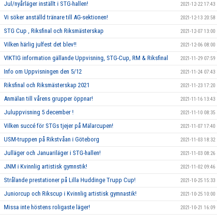
Jul/nyårläger inställt i STG-hallen!
2021-12-22 17:43
Vi söker anställd tränare till AG-sektionen!
2021-12-13 20:58
STG Cup , Riksfinal och Riksmästerskap
2021-12-07 13:00
Vilken härlig julfest det blev!!
2021-12-06 08:00
VIKTIG information gällande Uppvisning, STG-Cup, RM & Riksfinal
2021-11-29 07:59
Info om Uppvisningen den 5/12
2021-11-24 07:43
Riksfinal och Riksmästerskap 2021
2021-11-23 17:20
Anmälan till vårens grupper öppnar!
2021-11-16 13:43
Juluppvisning 5 december !
2021-11-10 08:35
Vilken succé för STGs tjejer på Mälarcupen!
2021-11-07 17:40
USM-truppen på Rikstvåan i Göteborg
2021-11-03 18:32
Julläger och Januariläger i STG-hallen!
2021-11-03 08:26
JNM i Kvinnlig artistisk gymnstik!
2021-11-02 09:46
Strålande prestationer på Lilla Huddinge Trupp Cup!
2021-10-25 15:33
Juniorcup och Rikscup i Kvinnlig artistisk gymnastik!
2021-10-25 10:00
Missa inte höstens roligaste läger!
2021-10-21 16:09