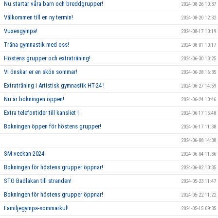
Nu startar våra barn och breddgrupper!
2024-08-26 10:37
Välkommen till en ny termin!
2024-08-20 12:32
Vuxengympa!
2024-08-17 10:19
Träna gymnastik med oss!
2024-08-01 10:17
Höstens grupper och extraträning!
2024-06-30 13:25
Vi önskar er en skön sommar!
2024-06-28 16:35
Extraträning i Artistisk gymnastik HT-24 !
2024-06-27 14:59
Nu är bokningen öppen!
2024-06-24 10:46
Extra telefontider till kansliet !
2024-06-17 15:48
Bokningen öppen för höstens grupper!
2024-06-17 11:38
2024-06-08 14:38
SM-veckan 2024
2024-06-04 11:36
Bokningen för höstens grupper öppnar!
2024-06-02 10:35
STG Badlakan till stranden!
2024-05-23 11:47
Bokningen för höstens grupper öppnar!
2024-05-22 11:22
Familjegympa-sommarkul!
2024-05-15 09:35