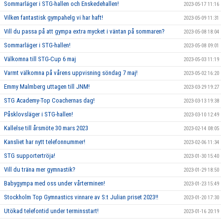
Sommarläger i STG-hallen och Enskedehallen!
2023-05-17 11:16
Vilken fantastisk gympahelg vi har haft!
2023-05-09 11:31
Vill du passa på att gympa extra mycket i väntan på sommaren?
2023-05-08 18:04
Sommarläger i STG-hallen!
2023-05-08 09:01
Välkomna till STG-Cup 6 maj
2023-05-03 11:19
Varmt välkomna på vårens uppvisning söndag 7 maj!
2023-05-02 16:20
Emmy Malmberg uttagen till JNM!
2023-03-29 19:27
STG Academy-Top Coachernas dag!
2023-03-13 19:38
Påsklovsläger i STG-hallen!
2023-03-10 12:49
Kallelse till årsmöte 30 mars 2023
2023-02-14 08:05
Kansliet har nytt telefonnummer!
2023-02-06 11:34
STG supportertröja!
2023-01-30 15:40
Vill du träna mer gymnastik?
2023-01-29 18:50
Babygympa med oss under vårterminen!
2023-01-23 15:49
Stockholm Top Gymnastics vinnare av S:t Julian priset 2023!!
2023-01-20 17:30
Utökad telefontid under terminsstart!
2023-01-16 20:19