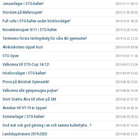
Januariläger i STG-hallen!
2019-11-11 08:15
Storslam på Mälarcupen!
2019-11-05 20:02
Full rulle i STG-hallen under höstlovsläger!
2019-10-31 08:20
Novembercupen 9/11 i STG-hallen
2019-10-25 10:42
Terminens första tävlingshelg för våra AG gymnaster!
2019-10-22 12:25
Alviksskolans öppet hus!
2019-10-09 09:58
STG Open
2019-10-01 11:30
Välkomna till STG-Cup 14/12!
2019-09-12 15:34
Höstlovsläger i STG-hallen!
2019-09-09 15:45
Prova på Artistisk Gymnastik!
2019-08-30 15:01
Välkomna alla gympasugna pojkar!
2019-08-06 14:30
Stort Grattis Alva till silver på SM
2019-06-27 07:32
Anmälan till HT-19 är öppen!
2019-06-24 08:26
Sommarläger i STG-hallen!
2019-06-09 20:53
God mat och god gärning i en och samma kullerbytta...?
2019-06-07 16:03
Landslagstränare 2019-2020
2019-06-05 12:31