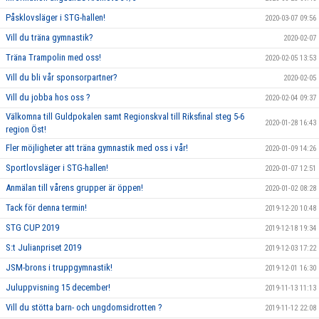
Påsklovsläger i STG-hallen!
2020-03-07 09:56
Vill du träna gymnastik?
2020-02-07
Träna Trampolin med oss!
2020-02-05 13:53
Vill du bli vår sponsorpartner?
2020-02-05
Vill du jobba hos oss ?
2020-02-04 09:37
Välkomna till Guldpokalen samt Regionskval till Riksfinal steg 5-6
2020-01-28 16:43
region Öst!
Fler möjligheter att träna gymnastik med oss i vår!
2020-01-09 14:26
Sportlovsläger i STG-hallen!
2020-01-07 12:51
Anmälan till vårens grupper är öppen!
2020-01-02 08:28
Tack för denna termin!
2019-12-20 10:48
STG CUP 2019
2019-12-18 19:34
S:t Julianpriset 2019
2019-12-03 17:22
JSM-brons i truppgymnastik!
2019-12-01 16:30
Juluppvisning 15 december!
2019-11-13 11:13
Vill du stötta barn- och ungdomsidrotten ?
2019-11-12 22:08