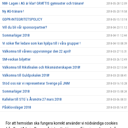
NM- Lagen i AG är klar! GRATTIS gymnaster och tränare!
2018-05-28 12:09
Ny AG-tränare !
2018-05-20 19:58
GDPR-INTEGRITETSPOLICY
2018-05-15 13:18
Vill du bli vår sponsorpartner?
2018-04-23 11:12
Sommarläger 2018
2018-04-11 12:44
Vi söker fler ledare som kan hjälpa till i våra grupper !
2018-04-10 08:39
Välkomna till vårens uppvisningar den 22 april!
2018-03-27 15:31
SM-veckan biljetter
2018-03-26 12:49
Välkomna till Riksfinalen och Riksmästerskapen 2018!
2018-03-22 13:04
Välkomna till Guldpokalen 2018!
2018-03-20 08:41
Stöd oss när vi representerar Sverige på JNM
2018-03-16 10:28
Sommarläger 2018
2018-03-15 08:24
Kallelse till STG´s Årsmöte 27 mars 2018
2018-03-06 08:51
Påsklovsläger 2018
2018-03-05 14:07
Dags att nominera Årets Ledare och Årets Förening 2017!
2018-02-21 10:06
För att hemsidan ska fungera korrekt använder vi nödvändiga cookies
Ungdomsledarstipendium
2018-02-21 10:05