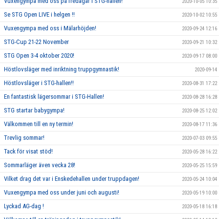
Vuxengympa med oss på fredagar i STG-hallen!
2020-10-05 10:35
Se STG Open LIVE i helgen !!
2020-10-02 10:55
Vuxengympa med oss i Mälarhöjden!
2020-09-24 12:16
STG-Cup 21-22 November
2020-09-21 10:32
STG Open 3-4 oktober 2020!
2020-09-17 08:00
Höstlovsläger med inriktning truppgymnastik!
2020-09-14
Höstlovsläger i STG-hallen!!
2020-08-31 17:22
En fantastisk lägersommar i STG-Hallen!
2020-08-28 16:28
STG startar babygympa!
2020-08-25 12:02
Välkommen till en ny termin!
2020-08-17 11:36
Trevlig sommar!
2020-07-03 09:55
Tack för visat stöd!
2020-05-28 16:22
Sommarläger även vecka 28!
2020-05-25 15:59
Vilket drag det var i Enskedehallen under truppdagen!
2020-05-24 10:04
Vuxengympa med oss under juni och augusti!
2020-05-19 10:00
Lyckad AG-dag !
2020-05-18 16:18