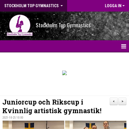
STOCKHOLM TOP GYMNASTICS
LOGGA IN
Stockholm Top Gymnastics
HEM
NYHETER
BILDGALLERI
NYHETSARKIV
Juniorcup och Rikscup i
<
>
OM FÖRENINGEN
Kvinnlig artistisk gymnastik!
2021-10-25 10:00
STG-HALLEN