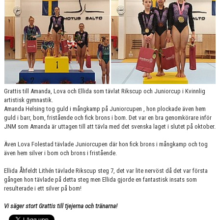
VÄRDEGRUND
FÖRENINGSPRODUKTER
KONTAKT
MÄRKESTAGNING
Grattis till Amanda, Lova och Ellida som tävlat Rikscup och Juniorcup i Kvinnlig
artistisk gymnastik.
Amanda Helsing tog guld i mångkamp på Juniorcupen , hon plockade även hem
guld i barr, bom, fristående och fick brons i bom. Det var en bra genomkörare inför
JNM som Amanda är uttagen till att tävla med det svenska laget i slutet på oktober.
Även Lova Folestad tävlade Juniorcupen där hon fick brons i mångkamp och tog
även hem silver i bom och brons i fristående.
Ellida Åhfeldt Lithén tävlade Rikscup steg 7, det var lite nervöst då det var första
gången hon tävlade på detta steg men Ellida gjorde en fantastisk insats som
resulterade i ett silver på bom!
Vi säger stort Grattis till tjejerna och tränarna!