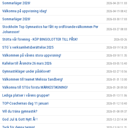
Sommarläger 2026!
2026-04-20 11:03
Välkomna på uppvisning idag!
2026-04-19 08:42
Sommarläger 2026!
2026-03-30 17:03
Stockholm Top Gymnastics har fått ny ordförande-välkommen Per
2026-03-27 08:03
Johansson!
Stötta vår förening - KÖP BINGOLOTTER TILL PÅSK!
2026-03-26
STG´s verksamhetsberättelse 2025
2026-03-19 18:20
Välkommen på vårens stora uppvisning!
2026-03-18 11:35
Kallelse till Årsmöte 26 mars 2026
2026-03-05 15:40
Gymnastikläger under påsklovet!
2026-02-27 10:56
Välkommen till teamet Melissa Sandberg!
2026-01-31 13:00
Välkomna till STGs första MÄRKESTAGNING!
2026-01-28 09:50
Lediga platser i vårens grupper!
2026-01-13 11:06
TOP-Coachernas dag 11 januari
2026-01-12 10:40
Vill du träna gymnastik?
2026-01-08 09:37
God Jul & Gott Nytt År !
2025-12-23 14:04
Tack för denna termin!
2025-12-18 11:21