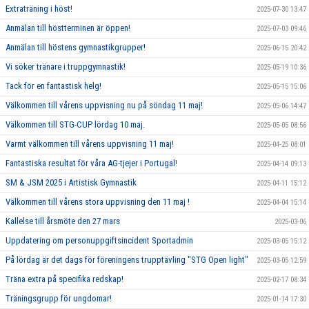
Extraträning i höst!
2025-07-30 13:47
Anmälan till höstterminen är öppen!
2025-07-03 09:46
Anmälan till höstens gymnastikgrupper!
2025-06-15 20:42
Vi söker tränare i truppgymnastik!
2025-05-19 10:36
Tack för en fantastisk helg!
2025-05-15 15:06
Välkommen till vårens uppvisning nu på söndag 11 maj!
2025-05-06 14:47
Välkommen till STG-CUP lördag 10 maj.
2025-05-05 08:56
Varmt välkommen till vårens uppvisning 11 maj!
2025-04-25 08:01
Fantastiska resultat för våra AG-tjejer i Portugal!
2025-04-14 09:13
SM & JSM 2025 i Artistisk Gymnastik
2025-04-11 15:12
Välkommen till vårens stora uppvisning den 11 maj !
2025-04-04 15:14
Kallelse till årsmöte den 27 mars
2025-03-06
Uppdatering om personuppgiftsincident Sportadmin
2025-03-05 15:12
På lördag är det dags för föreningens trupptävling "STG Open light"
2025-03-05 12:59
Träna extra på specifika redskap!
2025-02-17 08:34
Träningsgrupp för ungdomar!
2025-01-14 17:30