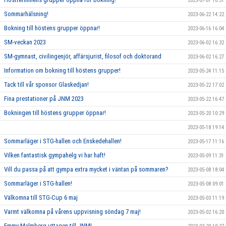
2023-07-01 10:51
Sommarhälsning!
2023-06-22 14:22
Bokning till höstens grupper öppnar!
2023-06-16 16:04
SM-veckan 2023
2023-06-02 16:32
SM-gymnast, civilingenjör, affärsjurist, filosof och doktorand
2023-06-02 16:27
Information om bokning till höstens grupper!
2023-05-24 11:15
Tack till vår sponsor Glaskedjan!
2023-05-22 17:02
Fina prestationer på JNM 2023
2023-05-22 16:47
Bokningen till höstens grupper öppnar!
2023-05-20 10:29
2023-05-18 19:14
Sommarläger i STG-hallen och Enskedehallen!
2023-05-17 11:16
Vilken fantastisk gympahelg vi har haft!
2023-05-09 11:31
Vill du passa på att gympa extra mycket i väntan på sommaren?
2023-05-08 18:04
Sommarläger i STG-hallen!
2023-05-08 09:01
Välkomna till STG-Cup 6 maj
2023-05-03 11:19
Varmt välkomna på vårens uppvisning söndag 7 maj!
2023-05-02 16:20
Emmy Malmberg uttagen till JNM!