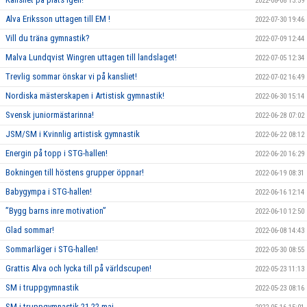
2022-08-08 13:59
Alva Eriksson uttagen till EM !
2022-07-30 19:46
Vill du träna gymnastik?
2022-07-09 12:44
Malva Lundqvist Wingren uttagen till landslaget!
2022-07-05 12:34
Trevlig sommar önskar vi på kansliet!
2022-07-02 16:49
Nordiska mästerskapen i Artistisk gymnastik!
2022-06-30 15:14
Svensk juniormästarinna!
2022-06-28 07:02
JSM/SM i Kvinnlig artistisk gymnastik
2022-06-22 08:12
Energin på topp i STG-hallen!
2022-06-20 16:29
Bokningen till höstens grupper öppnar!
2022-06-19 08:31
Babygympa i STG-hallen!
2022-06-16 12:14
”Bygg barns inre motivation”
2022-06-10 12:50
Glad sommar!
2022-06-08 14:43
Sommarläger i STG-hallen!
2022-05-30 08:55
Grattis Alva och lycka till på världscupen!
2022-05-23 11:13
SM i truppgymnastik
2022-05-23 08:16
SM i truppgymnastik 21-22 maj