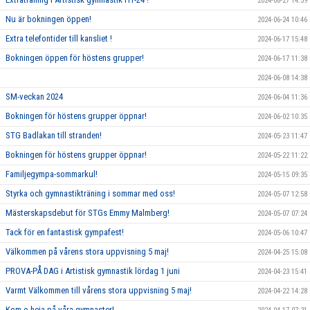
2024-06-27 14:59
Nu är bokningen öppen!
2024-06-24 10:46
Extra telefontider till kansliet !
2024-06-17 15:48
Bokningen öppen för höstens grupper!
2024-06-17 11:38
2024-06-08 14:38
SM-veckan 2024
2024-06-04 11:36
Bokningen för höstens grupper öppnar!
2024-06-02 10:35
STG Badlakan till stranden!
2024-05-23 11:47
Bokningen för höstens grupper öppnar!
2024-05-22 11:22
Familjegympa-sommarkul!
2024-05-15 09:35
Styrka och gymnastikträning i sommar med oss!
2024-05-07 12:58
Mästerskapsdebut för STGs Emmy Malmberg!
2024-05-07 07:24
Tack för en fantastisk gympafest!
2024-05-06 10:47
Välkommen på vårens stora uppvisning 5 maj!
2024-04-25 15:08
PROVA-PÅ DAG i Artistisk gymnastik lördag 1 juni
2024-04-23 15:41
Varmt Välkommen till vårens stora uppvisning 5 maj!
2024-04-22 14:28
Kom o heja på våra gymnaster!