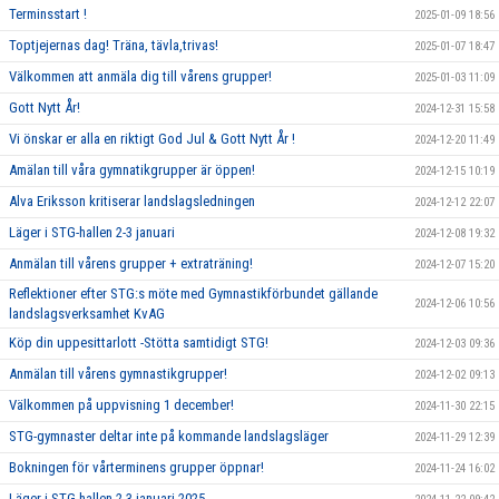
Terminsstart !
2025-01-09 18:56
Toptjejernas dag! Träna, tävla,trivas!
2025-01-07 18:47
Välkommen att anmäla dig till vårens grupper!
2025-01-03 11:09
Gott Nytt År!
2024-12-31 15:58
Vi önskar er alla en riktigt God Jul & Gott Nytt År !
2024-12-20 11:49
Amälan till våra gymnatikgrupper är öppen!
2024-12-15 10:19
Alva Eriksson kritiserar landslagsledningen
2024-12-12 22:07
Läger i STG-hallen 2-3 januari
2024-12-08 19:32
Anmälan till vårens grupper + extraträning!
2024-12-07 15:20
Reflektioner efter STG:s möte med Gymnastikförbundet gällande
2024-12-06 10:56
landslagsverksamhet KvAG
Köp din uppesittarlott -Stötta samtidigt STG!
2024-12-03 09:36
Anmälan till vårens gymnastikgrupper!
2024-12-02 09:13
Välkommen på uppvisning 1 december!
2024-11-30 22:15
STG-gymnaster deltar inte på kommande landslagsläger
2024-11-29 12:39
Bokningen för vårterminens grupper öppnar!
2024-11-24 16:02
Läger i STG-hallen 2-3 januari 2025