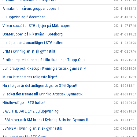
2021-11-23 17:20
Anmälan till vårens grupper öppnar!
2021-11-16 13:43
Juluppvisning 5 december !
2021-11-10 08:35
Vilken succé för STGs tjejer på Mälarcupen!
2021-11-07 17:40
USM-truppen på Rikstvåan i Göteborg
2021-11-03 18:32
Julläger och Januariläger i STG-hallen!
2021-11-03 08:26
JNM i Kvinnlig artistisk gymnstik!
2021-11-02 09:46
Strålande prestationer på Lilla Huddinge Trupp Cup!
2021-10-25 15:33
Juniorcup och Rikscup i Kvinnlig artistisk gymnastik!
2021-10-25 10:00
Missa inte höstens roligaste läger!
2021-10-21 16:09
Nu i helgen är det äntligen dags för STG-Open!!
2021-10-08 13:41
Vi söker fler tränare till Kvinnlig Artistisk Gymnastik!
2021-10-08 13:07
Höstlovsläger i STG-hallen!
2021-10-06 09:28
SAVE THE DATE 5/12 Juluppvisning!
2021-10-05 10:29
JSM silver och SM brons i Kvinnlig Artistisk Gymnastik!
2021-10-03 17:51
JSM/SM i kvinnlig artistisk gymnastik
2021-09-28 15:03
Äntligen dags för STG-Open!