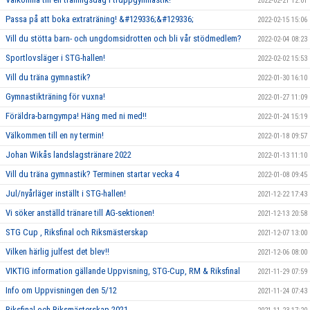
2022-02-21 12:01
Passa på att boka extraträning! &#129336;&#129336;
2022-02-15 15:06
Vill du stötta barn- och ungdomsidrotten och bli vår stödmedlem?
2022-02-04 08:23
Sportlovsläger i STG-hallen!
2022-02-02 15:53
Vill du träna gymnastik?
2022-01-30 16:10
Gymnastikträning för vuxna!
2022-01-27 11:09
Föräldra-barngympa! Häng med ni med!!
2022-01-24 15:19
Välkommen till en ny termin!
2022-01-18 09:57
Johan Wikås landslagstränare 2022
2022-01-13 11:10
Vill du träna gymnastik? Terminen startar vecka 4
2022-01-08 09:45
Jul/nyårläger inställt i STG-hallen!
2021-12-22 17:43
Vi söker anställd tränare till AG-sektionen!
2021-12-13 20:58
STG Cup , Riksfinal och Riksmästerskap
2021-12-07 13:00
Vilken härlig julfest det blev!!
2021-12-06 08:00
VIKTIG information gällande Uppvisning, STG-Cup, RM & Riksfinal
2021-11-29 07:59
Info om Uppvisningen den 5/12
2021-11-24 07:43
Riksfinal och Riksmästerskap 2021