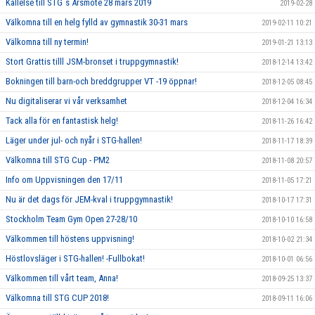
Kallelse till STG´s Årsmöte 28 mars 2019
2019-02-28
Välkomna till en helg fylld av gymnastik 30-31 mars
2019-02-11 10:21
Välkomna till ny termin!
2019-01-21 13:13
Stort Grattis tilll JSM-bronset i truppgymnastik!
2018-12-14 13:42
Bokningen till barn-och breddgrupper VT -19 öppnar!
2018-12-05 08:45
Nu digitaliserar vi vår verksamhet
2018-12-04 16:34
Tack alla för en fantastisk helg!
2018-11-26 16:42
Läger under jul- och nyår i STG-hallen!
2018-11-17 18:39
Välkomna till STG Cup - PM2
2018-11-08 20:57
Info om Uppvisningen den 17/11
2018-11-05 17:21
Nu är det dags för JEM-kval i truppgymnastik!
2018-10-17 17:31
Stockholm Team Gym Open 27-28/10
2018-10-10 16:58
Välkommen till höstens uppvisning!
2018-10-02 21:34
Höstlovsläger i STG-hallen! -Fullbokat!
2018-10-01 06:56
Välkommen till vårt team, Anna!
2018-09-25 13:37
Välkomna till STG CUP 2018!
2018-09-11 16:06