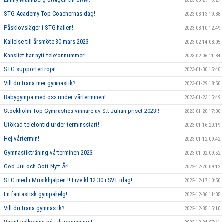
2023-03-29 19:27
STG Academy-Top Coachernas dag!
2023-03-13 19:38
Påsklovsläger i STG-hallen!
2023-03-10 12:49
Kallelse till årsmöte 30 mars 2023
2023-02-14 08:05
Kansliet har nytt telefonnummer!
2023-02-06 11:34
STG supportertröja!
2023-01-30 15:40
Vill du träna mer gymnastik?
2023-01-29 18:50
Babygympa med oss under vårterminen!
2023-01-23 15:49
Stockholm Top Gymnastics vinnare av S:t Julian priset 2023!!
2023-01-20 17:30
Utökad telefontid under terminsstart!
2023-01-16 20:19
Hej vårtermin!
2023-01-12 09:42
Gymnastikträning vårterminen 2023
2023-01-02 09:52
God Jul och Gott Nytt År!
2022-12-20 09:12
STG med i Musikhjälpen !! Live kl 12:30 i SVT idag!
2022-12-17 10:50
En fantastisk gympahelg!
2022-12-06 11:05
Vill du träna gymnastik?
2022-12-05 15:10
Varmt välkomna på juluppvisning !