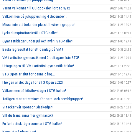
2022-12-04 07:41
Varmt välkomna till Guldpokalen lördag 3/12
2022-12-02 11:28
Välkommen på juluppvisning 4 december !
2022-11-28 11:45
Missa inte att boka din plats till vårens grupper!
2022-11-25 12:22
Lyckad inspirationskväll i STG-hallen!
2022-11-18 08:03
Gymnastikläger under jul och nyår i STG-hallen!
2022-11-03 12:49
Bästa lagresultat för ett damlag på VM !
2022-10-31 21:12
VM i artistisk gymnastik med 2 deltagare från STG!
2022-10-25 19:30
Uttagningen till VM i artistisk gymnastik är klar!
2022-10-11 20:21
STG Open är slut för denna gång...
2022-10-10 12:46
I helgen är det dags för STG Open 2022!
2022-10-03 10:57
Välkommen på höstlovsläger i STG-hallen!
2022-09-05 08:12
Äntligen startar terminen för barn- och breddgrupper!
2022-08-30 15:01
Vi tackar vår sponsor Glaskedjan!
2022-08-22 10:03
Vill du träna ännu mer gymnastik?
2022-08-21 18:43
En fantastisk lägersommar i STG-hallen!
2022-08-15 11:48
Kansliet på plats igen!