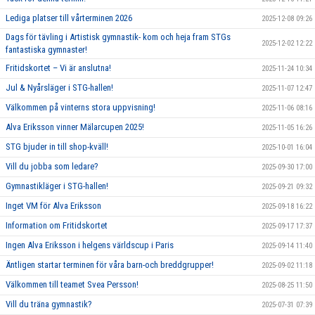
Lediga platser till vårterminen 2026
2025-12-08 09:26
Dags för tävling i Artistisk gymnastik- kom och heja fram STGs
2025-12-02 12:22
fantastiska gymnaster!
Fritidskortet – Vi är anslutna!
2025-11-24 10:34
Jul & Nyårsläger i STG-hallen!
2025-11-07 12:47
Välkommen på vinterns stora uppvisning!
2025-11-06 08:16
Alva Eriksson vinner Mälarcupen 2025!
2025-11-05 16:26
STG bjuder in till shop-kväll!
2025-10-01 16:04
Vill du jobba som ledare?
2025-09-30 17:00
Gymnastikläger i STG-hallen!
2025-09-21 09:32
Inget VM för Alva Eriksson
2025-09-18 16:22
Information om Fritidskortet
2025-09-17 17:37
Ingen Alva Eriksson i helgens världscup i Paris
2025-09-14 11:40
Äntligen startar terminen för våra barn-och breddgrupper!
2025-09-02 11:18
Välkommen till teamet Svea Persson!
2025-08-25 11:50
Vill du träna gymnastik?
2025-07-31 07:39