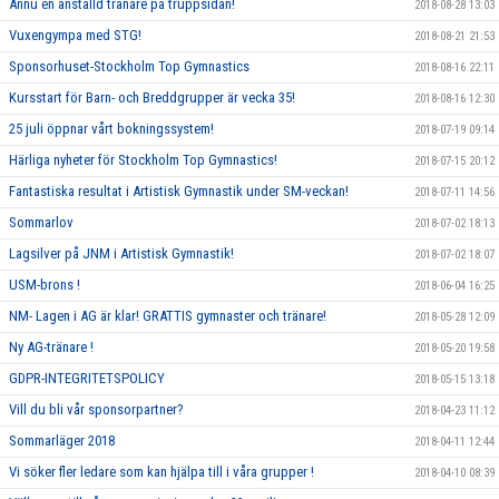
Ännu en anställd tränare på truppsidan!
2018-08-28 13:03
Vuxengympa med STG!
2018-08-21 21:53
Sponsorhuset-Stockholm Top Gymnastics
2018-08-16 22:11
Kursstart för Barn- och Breddgrupper är vecka 35!
2018-08-16 12:30
25 juli öppnar vårt bokningssystem!
2018-07-19 09:14
Härliga nyheter för Stockholm Top Gymnastics!
2018-07-15 20:12
Fantastiska resultat i Artistisk Gymnastik under SM-veckan!
2018-07-11 14:56
Sommarlov
2018-07-02 18:13
Lagsilver på JNM i Artistisk Gymnastik!
2018-07-02 18:07
USM-brons !
2018-06-04 16:25
NM- Lagen i AG är klar! GRATTIS gymnaster och tränare!
2018-05-28 12:09
Ny AG-tränare !
2018-05-20 19:58
GDPR-INTEGRITETSPOLICY
2018-05-15 13:18
Vill du bli vår sponsorpartner?
2018-04-23 11:12
Sommarläger 2018
2018-04-11 12:44
Vi söker fler ledare som kan hjälpa till i våra grupper !
2018-04-10 08:39