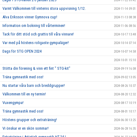
2024-11-22 09:42
Varmt Välkommen till vinterns stora uppvisning 1/12.
2024-11-14 09:01
Alva Eriksson vinner Gymnova cup!
2024-11-13 08:38
Information om bokning till vårterminen!
2024-11-06 08:56
Tack för ditt stöd och grattis till våra vinnare!
2024-10-17 13:48
Var med på höstens roligaste gympaläger!
2024-10-14 07:14
Dags för STG OPEN 2024
2024-10-07 14:58
2024-10-01 15:10
Stötta din förening & vinn ett fint " STG-kit"
2024-09-19 16:08
Träna gymnastik med oss!
2024-09-02 13:05
Nu startar våra barn och breddgrupper!
2024-08-26 10:37
Välkommen till en ny termin!
2024-08-20 12:32
Vuxengympa!
2024-08-17 10:19
Träna gymnastik med oss!
2024-08-01 10:17
Höstens grupper och extraträning!
2024-06-30 13:25
Vi önskar er en skön sommar!
2024-06-28 16:35
Extraträning i Artistisk gymnastik HT-24 !