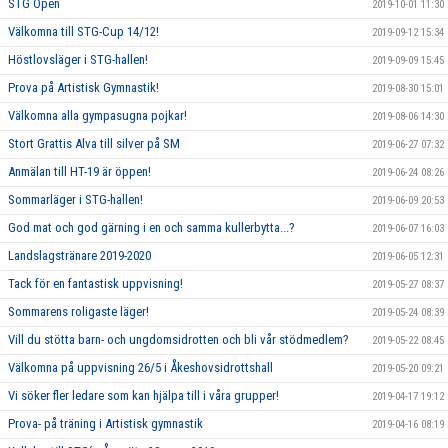
STG Open
2019-10-01 11:30
Välkomna till STG-Cup 14/12!
2019-09-12 15:34
Höstlovsläger i STG-hallen!
2019-09-09 15:45
Prova på Artistisk Gymnastik!
2019-08-30 15:01
Välkomna alla gympasugna pojkar!
2019-08-06 14:30
Stort Grattis Alva till silver på SM
2019-06-27 07:32
Anmälan till HT-19 är öppen!
2019-06-24 08:26
Sommarläger i STG-hallen!
2019-06-09 20:53
God mat och god gärning i en och samma kullerbytta...?
2019-06-07 16:03
Landslagstränare 2019-2020
2019-06-05 12:31
Tack för en fantastisk uppvisning!
2019-05-27 08:37
Sommarens roligaste läger!
2019-05-24 08:39
Vill du stötta barn- och ungdomsidrotten och bli vår stödmedlem?
2019-05-22 08:45
Välkomna på uppvisning 26/5 i Åkeshovsidrottshall
2019-05-20 09:21
Vi söker fler ledare som kan hjälpa till i våra grupper!
2019-04-17 19:12
Prova- på träning i Artistisk gymnastik
2019-04-16 08:19