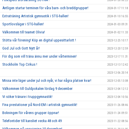
2024-01-26 08:25
Äntligen startar terminen för våra barn- och breddgrupper!
2024-01-17 11:18
Extraträning Artistisk gymnastik i STG-hallen!
2024-01-10 16:55
Sportlovsläger i STG-hallen!
2024-01-03 09:31
Välkommen till teamet Olivia!
2024-01-02 11:33
Stötta vår förening! Köp en digital uppesittarlott !
2023-12-25 10:17
God Jul och Gott Nytt år!
2023-12-20 12:59
För dig som vill träna ännu mer under vårterminen!
2023-12-17 11:31
Stockholm Top Cirkus !
2023-12-13 12:42
2023-12-06 20:14
Missa inte läger under jul och nyår, vi har några platser kvar!
2023-12-05 13:08
Välkommen till Guldpokalen lördag 9 december
2023-12-04 12:12
Vi söker tränare i truppgymnastik!
2023-12-04 10:56
Fina prestationer på Nord-EM i artistisk gymnastik!
2023-11-26 08:46
Bokningen för vårens grupper öppnar!
2023-11-24 09:51
Telefontider till kansliet vecka 48 och 49
2023-11-22 08:56
Välkommen på uppvisning 10 december!