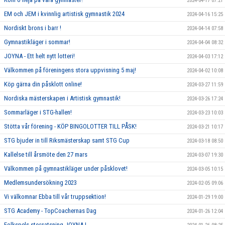
2024-04-17 07:21
EM och JEM i kvinnlig artistisk gymnastik 2024
2024-04-16 15:25
Nordiskt brons i barr !
2024-04-14 07:58
Gymnastikläger i sommar!
2024-04-04 08:32
JOYNA - Ett helt nytt lotteri!
2024-04-03 17:12
Välkommen på föreningens stora uppvisning 5 maj!
2024-04-02 10:08
Köp gärna din påsklott online!
2024-03-27 11:59
Nordiska mästerskapen i Artistisk gymnastik!
2024-03-26 17:24
Sommarläger i STG-hallen!
2024-03-23 10:03
Stötta vår förening - KÖP BINGOLOTTER TILL PÅSK!
2024-03-21 10:17
STG bjuder in till Riksmästerskap samt STG Cup
2024-03-18 08:50
Kallelse till årsmöte den 27 mars
2024-03-07 19:30
Välkommen på gymnastikläger under påsklovet!
2024-03-05 10:15
Medlemsundersökning 2023
2024-02-05 09:06
Vi välkomnar Ebba till vår truppsektion!
2024-01-29 19:00
STG Academy - TopCoachernas Dag
2024-01-26 12:04
Folkspels storsatsning JOYNA !