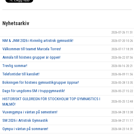
Nyhetsarkiv
2026-07-26 11:51
NM & JNM 2026 i Kvinnlig artistisk gymnastik!
2026-07-20 10:26
Välkommen till teamet Marcela Torres!
2026-07-17 18:39
Anmäla till höstens grupper är öppen!
2026-06-22 07:56
Trevlig sommar!
2026-06-16 20:21
Telefontider till kansliet!
2026-06-09 11:56
Bokningen för höstens gymnastikgrupper öppnar!
2026-05-28 13:35
Dags för ungdoms-SM i truppgymnastik!
2026-05-27 15:22
HISTORISKT GULDREGN FÖR STOCKHOLM TOP GYMNASTICS I
2026-05-25 12:48
MALMÖ!
Vuxengympa i väntan på semestern!
2026-04-28 13:38
SM 2026 i Artistisk Gymnastik
2026-04-27 11:17
Gympa i väntan på sommaren!
2026-04-23 14:31