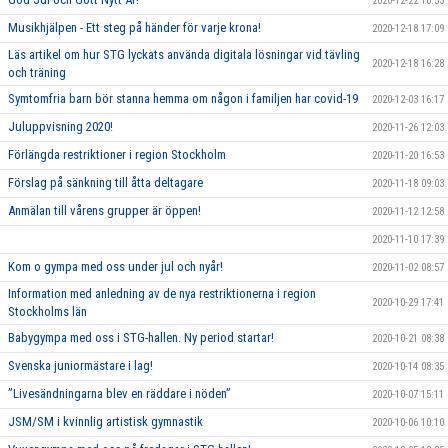
2020-12-22 10:53
Musikhjälpen - Ett steg på händer för varje krona!
2020-12-18 17:09
Läs artikel om hur STG lyckats använda digitala lösningar vid tävling
2020-12-18 16:28
och träning
Symtomfria barn bör stanna hemma om någon i familjen har covid-19
2020-12-03 16:17
Juluppvisning 2020!
2020-11-26 12:03
Förlängda restriktioner i region Stockholm
2020-11-20 16:53
Förslag på sänkning till åtta deltagare
2020-11-18 09:03
Anmälan till vårens grupper är öppen!
2020-11-12 12:58
2020-11-10 17:39
Kom o gympa med oss under jul och nyår!
2020-11-02 08:57
Information med anledning av de nya restriktionerna i region
2020-10-29 17:41
Stockholms län
Babygympa med oss i STG-hallen. Ny period startar!
2020-10-21 08:38
Svenska juniormästare i lag!
2020-10-14 08:35
”Livesändningarna blev en räddare i nöden”
2020-10-07 15:11
JSM/SM i kvinnlig artistisk gymnastik
2020-10-06 10:10