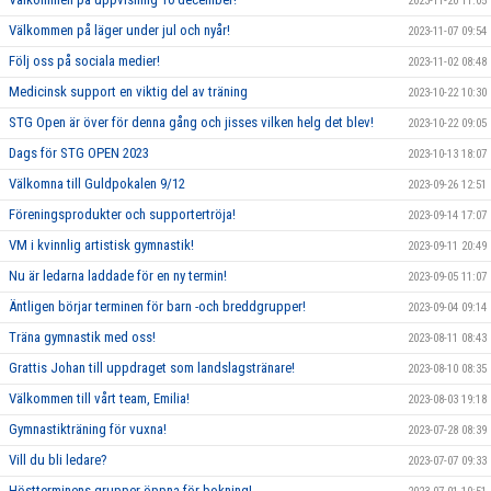
2023-11-20 11:05
Välkommen på läger under jul och nyår!
2023-11-07 09:54
Följ oss på sociala medier!
2023-11-02 08:48
Medicinsk support en viktig del av träning
2023-10-22 10:30
STG Open är över för denna gång och jisses vilken helg det blev!
2023-10-22 09:05
Dags för STG OPEN 2023
2023-10-13 18:07
Välkomna till Guldpokalen 9/12
2023-09-26 12:51
Föreningsprodukter och supportertröja!
2023-09-14 17:07
VM i kvinnlig artistisk gymnastik!
2023-09-11 20:49
Nu är ledarna laddade för en ny termin!
2023-09-05 11:07
Äntligen börjar terminen för barn -och breddgrupper!
2023-09-04 09:14
Träna gymnastik med oss!
2023-08-11 08:43
Grattis Johan till uppdraget som landslagstränare!
2023-08-10 08:35
Välkommen till vårt team, Emilia!
2023-08-03 19:18
Gymnastikträning för vuxna!
2023-07-28 08:39
Vill du bli ledare?
2023-07-07 09:33
Höstterminens grupper öppna för bokning!