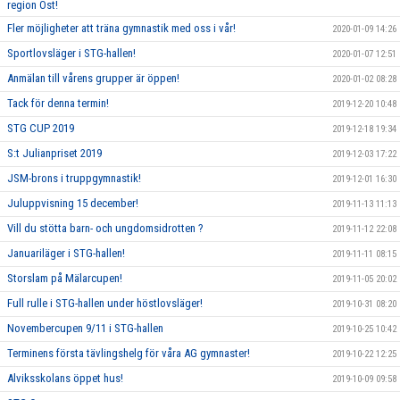
region Öst!
Fler möjligheter att träna gymnastik med oss i vår!
2020-01-09 14:26
Sportlovsläger i STG-hallen!
2020-01-07 12:51
Anmälan till vårens grupper är öppen!
2020-01-02 08:28
Tack för denna termin!
2019-12-20 10:48
STG CUP 2019
2019-12-18 19:34
S:t Julianpriset 2019
2019-12-03 17:22
JSM-brons i truppgymnastik!
2019-12-01 16:30
Juluppvisning 15 december!
2019-11-13 11:13
Vill du stötta barn- och ungdomsidrotten ?
2019-11-12 22:08
Januariläger i STG-hallen!
2019-11-11 08:15
Storslam på Mälarcupen!
2019-11-05 20:02
Full rulle i STG-hallen under höstlovsläger!
2019-10-31 08:20
Novembercupen 9/11 i STG-hallen
2019-10-25 10:42
Terminens första tävlingshelg för våra AG gymnaster!
2019-10-22 12:25
Alviksskolans öppet hus!
2019-10-09 09:58