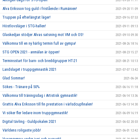
2021-09-28 11:11
Alva Eriksson tog guld i fristående i Rumänien!
2021-09-20 11:09
Truppen på efterlängtat läger!
2021-09-16 07:53
Höstlovsläger i STG-hallen!
2021-09-11 09:13
Glaskedjan stödjer Alvas satsning mot VM och OS!
2021-09-10 09:30
Välkomna till en ny härlig termin full av gympa!
2021-08-26 18:16
STG OPEN 2021 - anmälan är öppen!
2021-08-23 15:27
Terminsstart för barn- och breddgrupper HT-21
2021-08-21 10:13
Landslaget i truppgymnastik 2021
2021-07-07 13:42
Glad Sommar!
2021-06-24
Sökes - Tränare på 50%
2021-06-16 11:18
Välkomna till träningsdag i Artistisk gymnastik!
2021-06-14 13:36
Grattis Alva Eriksson till fin prestation i värlsdcupfinalen!
2021-06-13 14:30
Vi söker fler ledare inom truppgymnastik!
2021-06-09 16:19
Digital tävling - Guldpokalen 2021
2021-06-02 20:03
Världens roligaste jobb!
2021-06-01 12:42
Vuxengympa under juni och augusti!