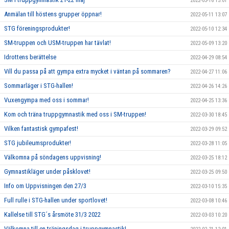
2022-05-16 15:01
Anmälan till höstens grupper öppnar!
2022-05-11 13:07
STG föreningsprodukter!
2022-05-10 12:34
SM-truppen och USM-truppen har tävlat!
2022-05-09 13:20
Idrottens berättelse
2022-04-29 08:54
Vill du passa på att gympa extra mycket i väntan på sommaren?
2022-04-27 11:06
Sommarläger i STG-hallen!
2022-04-26 14:26
Vuxengympa med oss i sommar!
2022-04-25 13:36
Kom och träna truppgymnastik med oss i SM-truppen!
2022-03-30 18:45
Vilken fantastisk gympafest!
2022-03-29 09:52
STG jubileumsprodukter!
2022-03-28 11:05
Välkomna på söndagens uppvisning!
2022-03-25 18:12
Gymnastikläger under påsklovet!
2022-03-25 09:50
Info om Uppvisningen den 27/3
2022-03-10 15:35
Full rulle i STG-hallen under sportlovet!
2022-03-08 10:46
Kallelse till STG´s årsmöte 31/3 2022
2022-03-03 10:20
Välkomna till en träningsdag i truppgymnastik!