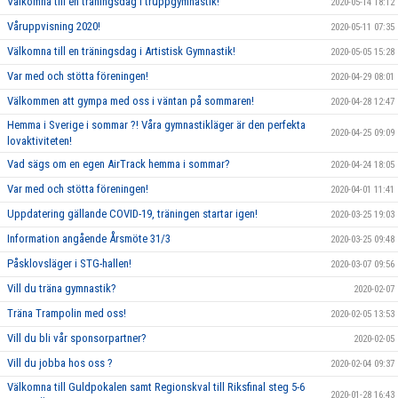
Välkomna till en träningsdag i truppgymnastik!
2020-05-14 18:12
Våruppvisning 2020!
2020-05-11 07:35
Välkomna till en träningsdag i Artistisk Gymnastik!
2020-05-05 15:28
Var med och stötta föreningen!
2020-04-29 08:01
Välkommen att gympa med oss i väntan på sommaren!
2020-04-28 12:47
Hemma i Sverige i sommar ?! Våra gymnastikläger är den perfekta
2020-04-25 09:09
lovaktiviteten!
Vad sägs om en egen AirTrack hemma i sommar?
2020-04-24 18:05
Var med och stötta föreningen!
2020-04-01 11:41
Uppdatering gällande COVID-19, träningen startar igen!
2020-03-25 19:03
Information angående Årsmöte 31/3
2020-03-25 09:48
Påsklovsläger i STG-hallen!
2020-03-07 09:56
Vill du träna gymnastik?
2020-02-07
Träna Trampolin med oss!
2020-02-05 13:53
Vill du bli vår sponsorpartner?
2020-02-05
Vill du jobba hos oss ?
2020-02-04 09:37
Välkomna till Guldpokalen samt Regionskval till Riksfinal steg 5-6
2020-01-28 16:43