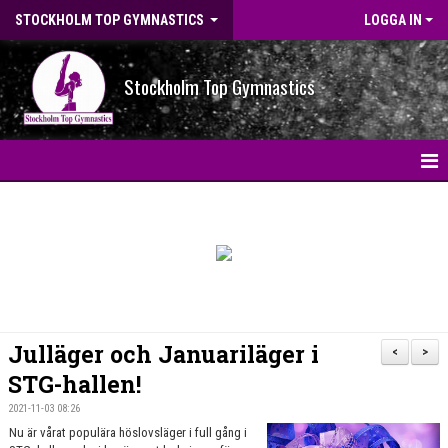
STOCKHOLM TOP GYMNASTICS
LOGGA IN
Stockholm Top Gymnastics
HEM
NYHETER
BILDGALLERI
NYHETSARKIV
Julläger och Januariläger i
<
>
OM FÖRENINGEN
STG-hallen!
2021-11-03 08:26
STG-HALLEN
Nu är vårat populära höslovsläger i full gång i