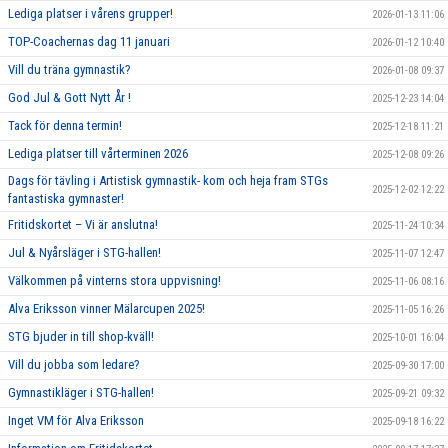
Lediga platser i vårens grupper!
2026-01-13 11:06
TOP-Coachernas dag 11 januari
2026-01-12 10:40
Vill du träna gymnastik?
2026-01-08 09:37
God Jul & Gott Nytt År !
2025-12-23 14:04
Tack för denna termin!
2025-12-18 11:21
Lediga platser till vårterminen 2026
2025-12-08 09:26
Dags för tävling i Artistisk gymnastik- kom och heja fram STGs
2025-12-02 12:22
fantastiska gymnaster!
Fritidskortet – Vi är anslutna!
2025-11-24 10:34
Jul & Nyårsläger i STG-hallen!
2025-11-07 12:47
Välkommen på vinterns stora uppvisning!
2025-11-06 08:16
Alva Eriksson vinner Mälarcupen 2025!
2025-11-05 16:26
STG bjuder in till shop-kväll!
2025-10-01 16:04
Vill du jobba som ledare?
2025-09-30 17:00
Gymnastikläger i STG-hallen!
2025-09-21 09:32
Inget VM för Alva Eriksson
2025-09-18 16:22