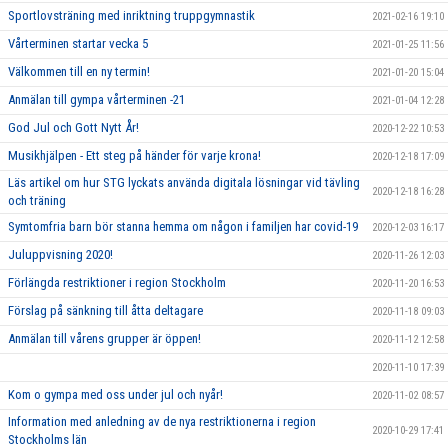
Sportlovsträning med inriktning truppgymnastik
2021-02-16 19:10
Vårterminen startar vecka 5
2021-01-25 11:56
Välkommen till en ny termin!
2021-01-20 15:04
Anmälan till gympa vårterminen -21
2021-01-04 12:28
God Jul och Gott Nytt År!
2020-12-22 10:53
Musikhjälpen - Ett steg på händer för varje krona!
2020-12-18 17:09
Läs artikel om hur STG lyckats använda digitala lösningar vid tävling
2020-12-18 16:28
och träning
Symtomfria barn bör stanna hemma om någon i familjen har covid-19
2020-12-03 16:17
Juluppvisning 2020!
2020-11-26 12:03
Förlängda restriktioner i region Stockholm
2020-11-20 16:53
Förslag på sänkning till åtta deltagare
2020-11-18 09:03
Anmälan till vårens grupper är öppen!
2020-11-12 12:58
2020-11-10 17:39
Kom o gympa med oss under jul och nyår!
2020-11-02 08:57
Information med anledning av de nya restriktionerna i region
2020-10-29 17:41
Stockholms län