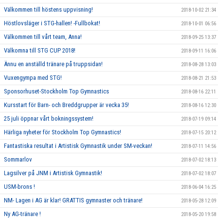
Välkommen till höstens uppvisning!
2018-10-02 21:34
Höstlovsläger i STG-hallen! -Fullbokat!
2018-10-01 06:56
Välkommen till vårt team, Anna!
2018-09-25 13:37
Välkomna till STG CUP 2018!
2018-09-11 16:06
Ännu en anställd tränare på truppsidan!
2018-08-28 13:03
Vuxengympa med STG!
2018-08-21 21:53
Sponsorhuset-Stockholm Top Gymnastics
2018-08-16 22:11
Kursstart för Barn- och Breddgrupper är vecka 35!
2018-08-16 12:30
25 juli öppnar vårt bokningssystem!
2018-07-19 09:14
Härliga nyheter för Stockholm Top Gymnastics!
2018-07-15 20:12
Fantastiska resultat i Artistisk Gymnastik under SM-veckan!
2018-07-11 14:56
Sommarlov
2018-07-02 18:13
Lagsilver på JNM i Artistisk Gymnastik!
2018-07-02 18:07
USM-brons !
2018-06-04 16:25
NM- Lagen i AG är klar! GRATTIS gymnaster och tränare!
2018-05-28 12:09
Ny AG-tränare !
2018-05-20 19:58