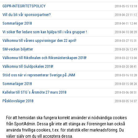
GDPR-INTEGRITETSPOLICY
2018-05-15 13:18
Vill du bli vår sponsorpartner?
2018-04-23 11:12
Sommarläger 2018
2018-04-11 12:44
Vi söker fler ledare som kan hjälpa till i våra grupper !
2018-04-10 08:39
Välkomna till vårens uppvisningar den 22 april!
2018-03-27 15:31
SM-veckan biljetter
2018-03-26 12:49
Välkomna till Riksfinalen och Riksmästerskapen 2018!
2018-03-22 13:04
Välkomna till Guldpokalen 2018!
2018-03-20 08:41
Stöd oss när vi representerar Sverige på JNM
2018-03-16 10:28
Sommarläger 2018
2018-03-15 08:24
Kallelse till STG´s Årsmöte 27 mars 2018
2018-03-06 08:51
Påsklovsläger 2018
2018-03-05 14:07
Dags att nominera Årets Ledare och Årets Förening 2017!
2018-02-21 10:06
För att hemsidan ska fungera korrekt använder vi nödvändiga cookies
Ungdomsledarstipendium
2018-02-21 10:05
från SportAdmin. Dessa går inte att stänga av. Föreningen kan också
använda frivilliga cookies, t.ex. för statistik eller marknadsföring. Du
väljer själv om du vill acceptera dessa.