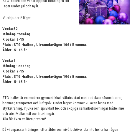
STG -hallen och vi har öppnat bokningen för
VÄRDEGRUND
läger under jul och nyår.
Vi erbjuder 2 läger
FÖRENINGSPRODUKTER
Vecka 52
KONTAKT
Måndag- torsdag
Klockan 9-15
MÄRKESTAGNING
Plats : STG -hallen , Ulvsundavägen 106 i Bromma.
Ålder : 5- 15 år
Vecka 1
Måndag - onsdag
Klockan 9-15
Plats : STG -hallen , Ulvsundavägen 106 i Bromma.
Ålder : 5- 15 år
STG- hallen är en modern gymnastikhall välutrustad med redskap såsom barrar,
bommar, trampetter och luftgolv. Under lägret kommer vi även hinna med
styrketräning, mjuka och självklart lek och skojiga samarbetsövningar både inne
och ute. Mellanmål och frukt ingår.
Alla får även en liten present!
Då vi anpassar träningen efter ålder och nivå behöver du inte heller ha någon