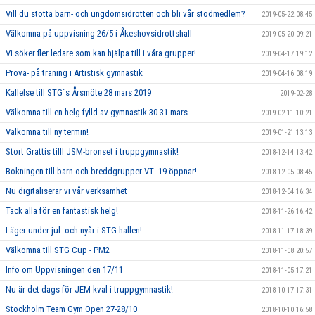
Vill du stötta barn- och ungdomsidrotten och bli vår stödmedlem?
2019-05-22 08:45
Välkomna på uppvisning 26/5 i Åkeshovsidrottshall
2019-05-20 09:21
Vi söker fler ledare som kan hjälpa till i våra grupper!
2019-04-17 19:12
Prova- på träning i Artistisk gymnastik
2019-04-16 08:19
Kallelse till STG´s Årsmöte 28 mars 2019
2019-02-28
Välkomna till en helg fylld av gymnastik 30-31 mars
2019-02-11 10:21
Välkomna till ny termin!
2019-01-21 13:13
Stort Grattis tilll JSM-bronset i truppgymnastik!
2018-12-14 13:42
Bokningen till barn-och breddgrupper VT -19 öppnar!
2018-12-05 08:45
Nu digitaliserar vi vår verksamhet
2018-12-04 16:34
Tack alla för en fantastisk helg!
2018-11-26 16:42
Läger under jul- och nyår i STG-hallen!
2018-11-17 18:39
Välkomna till STG Cup - PM2
2018-11-08 20:57
Info om Uppvisningen den 17/11
2018-11-05 17:21
Nu är det dags för JEM-kval i truppgymnastik!
2018-10-17 17:31
Stockholm Team Gym Open 27-28/10
2018-10-10 16:58