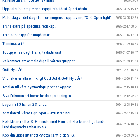
Kallelse till årsmöte den 27 mars
2025-03-06
Uppdatering om personuppgiftsincident Sportadmin
2025-03-05 15:12
På lördag är det dags för föreningens trupptävling "STG Open light"
2025-03-05 12:59
Träna extra på specifika redskap!
2025-02-17 08:34
Träningsgrupp för ungdomar!
2025-01-14 17:30
Terminsstart !
2025-01-09 18:56
Toptjejernas dag! Träna, tävla,trivas!
2025-01-07 18:47
Välkommen att anmäla dig till vårens grupper!
2025-01-03 11:09
Gott Nytt År!
2024-12-31 15:58
Vi önskar er alla en riktigt God Jul & Gott Nytt År !
2024-12-20 11:49
Amälan till våra gymnatikgrupper är öppen!
2024-12-15 10:19
Alva Eriksson kritiserar landslagsledningen
2024-12-12 22:07
Läger i STG-hallen 2-3 januari
2024-12-08 19:32
Anmälan till vårens grupper + extraträning!
2024-12-07 15:20
Reflektioner efter STG:s möte med Gymnastikförbundet gällande
2024-12-06 10:56
landslagsverksamhet KvAG
Köp din uppesittarlott -Stötta samtidigt STG!
2024-12-03 09:36