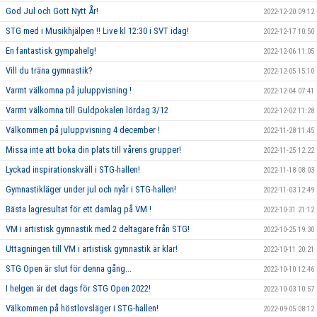
God Jul och Gott Nytt År!
2022-12-20 09:12
STG med i Musikhjälpen !! Live kl 12:30 i SVT idag!
2022-12-17 10:50
En fantastisk gympahelg!
2022-12-06 11:05
Vill du träna gymnastik?
2022-12-05 15:10
Varmt välkomna på juluppvisning !
2022-12-04 07:41
Varmt välkomna till Guldpokalen lördag 3/12
2022-12-02 11:28
Välkommen på juluppvisning 4 december !
2022-11-28 11:45
Missa inte att boka din plats till vårens grupper!
2022-11-25 12:22
Lyckad inspirationskväll i STG-hallen!
2022-11-18 08:03
Gymnastikläger under jul och nyår i STG-hallen!
2022-11-03 12:49
Bästa lagresultat för ett damlag på VM !
2022-10-31 21:12
VM i artistisk gymnastik med 2 deltagare från STG!
2022-10-25 19:30
Uttagningen till VM i artistisk gymnastik är klar!
2022-10-11 20:21
STG Open är slut för denna gång...
2022-10-10 12:46
I helgen är det dags för STG Open 2022!
2022-10-03 10:57
Välkommen på höstlovsläger i STG-hallen!
2022-09-05 08:12