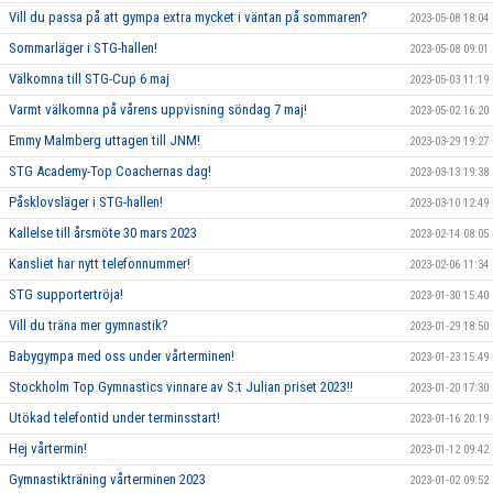
Vill du passa på att gympa extra mycket i väntan på sommaren?
2023-05-08 18:04
Sommarläger i STG-hallen!
2023-05-08 09:01
Välkomna till STG-Cup 6 maj
2023-05-03 11:19
Varmt välkomna på vårens uppvisning söndag 7 maj!
2023-05-02 16:20
Emmy Malmberg uttagen till JNM!
2023-03-29 19:27
STG Academy-Top Coachernas dag!
2023-03-13 19:38
Påsklovsläger i STG-hallen!
2023-03-10 12:49
Kallelse till årsmöte 30 mars 2023
2023-02-14 08:05
Kansliet har nytt telefonnummer!
2023-02-06 11:34
STG supportertröja!
2023-01-30 15:40
Vill du träna mer gymnastik?
2023-01-29 18:50
Babygympa med oss under vårterminen!
2023-01-23 15:49
Stockholm Top Gymnastics vinnare av S:t Julian priset 2023!!
2023-01-20 17:30
Utökad telefontid under terminsstart!
2023-01-16 20:19
Hej vårtermin!
2023-01-12 09:42
Gymnastikträning vårterminen 2023
2023-01-02 09:52