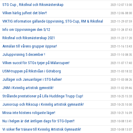
STG Cup , Riksfinal och Riksmästerskap
2021-12-07 13:00
Vilken härlig julfest det blev!!
2021-12-06 08:00
VIKTIG information gällande Uppvisning, STG-Cup, RM & Riksfinal
2021-11-29 07:59
Info om Uppvisningen den 5/12
2021-11-24 07:43
Riksfinal och Riksmästerskap 2021
2021-11-23 17:20
Anmälan till vårens grupper öppnar!
2021-11-16 13:43
Juluppvisning 5 december !
2021-11-10 08:35
Vilken succé för STGs tjejer på Mälarcupen!
2021-11-07 17:40
USM-truppen på Rikstvåan i Göteborg
2021-11-03 18:32
Julläger och Januariläger i STG-hallen!
2021-11-03 08:26
JNM i Kvinnlig artistisk gymnstik!
2021-11-02 09:46
Strålande prestationer på Lilla Huddinge Trupp Cup!
2021-10-25 15:33
Juniorcup och Rikscup i Kvinnlig artistisk gymnastik!
2021-10-25 10:00
Missa inte höstens roligaste läger!
2021-10-21 16:09
Nu i helgen är det äntligen dags för STG-Open!!
2021-10-08 13:41
Vi söker fler tränare till Kvinnlig Artistisk Gymnastik!
2021-10-08 13:07