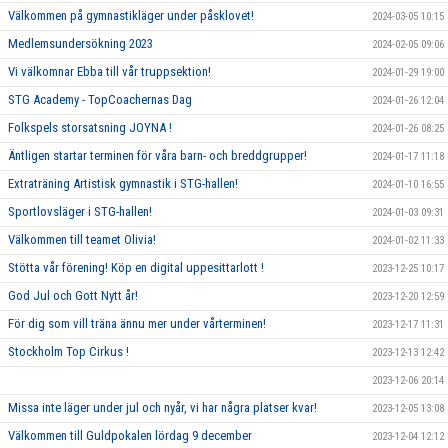
Välkommen på gymnastikläger under påsklovet!
2024-03-05 10:15
Medlemsundersökning 2023
2024-02-05 09:06
Vi välkomnar Ebba till vår truppsektion!
2024-01-29 19:00
STG Academy - TopCoachernas Dag
2024-01-26 12:04
Folkspels storsatsning JOYNA !
2024-01-26 08:25
Äntligen startar terminen för våra barn- och breddgrupper!
2024-01-17 11:18
Extraträning Artistisk gymnastik i STG-hallen!
2024-01-10 16:55
Sportlovsläger i STG-hallen!
2024-01-03 09:31
Välkommen till teamet Olivia!
2024-01-02 11:33
Stötta vår förening! Köp en digital uppesittarlott !
2023-12-25 10:17
God Jul och Gott Nytt år!
2023-12-20 12:59
För dig som vill träna ännu mer under vårterminen!
2023-12-17 11:31
Stockholm Top Cirkus !
2023-12-13 12:42
2023-12-06 20:14
Missa inte läger under jul och nyår, vi har några platser kvar!
2023-12-05 13:08
Välkommen till Guldpokalen lördag 9 december
2023-12-04 12:12