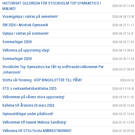
HISTORISKT GULDREGN FÖR STOCKHOLM TOP GYMNASTICS I
2026-05-25 12:48
MALMÖ!
Vuxengympa i väntan på semestern!
2026-04-28 13:38
SM 2026 i Artistisk Gymnastik
2026-04-27 11:17
Gympa i väntan på sommaren!
2026-04-23 14:31
Sommarläger 2026!
2026-04-20 11:03
Välkomna på uppvisning idag!
2026-04-19 08:42
Sommarläger 2026!
2026-03-30 17:03
Stockholm Top Gymnastics har fått ny ordförande-välkommen Per
2026-03-27 08:03
Johansson!
Stötta vår förening - KÖP BINGOLOTTER TILL PÅSK!
2026-03-26
STG´s verksamhetsberättelse 2025
2026-03-19 18:20
Välkommen på vårens stora uppvisning!
2026-03-18 11:35
Kallelse till Årsmöte 26 mars 2026
2026-03-05 15:40
Gymnastikläger under påsklovet!
2026-02-27 10:56
Välkommen till teamet Melissa Sandberg!
2026-01-31 13:00
Välkomna till STGs första MÄRKESTAGNING!
2026-01-28 09:50