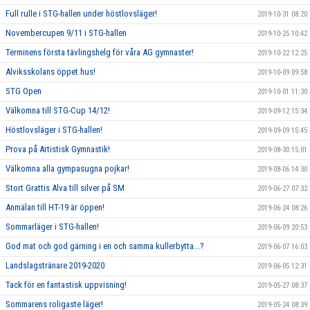
Full rulle i STG-hallen under höstlovsläger!
2019-10-31 08:20
Novembercupen 9/11 i STG-hallen
2019-10-25 10:42
Terminens första tävlingshelg för våra AG gymnaster!
2019-10-22 12:25
Alviksskolans öppet hus!
2019-10-09 09:58
STG Open
2019-10-01 11:30
Välkomna till STG-Cup 14/12!
2019-09-12 15:34
Höstlovsläger i STG-hallen!
2019-09-09 15:45
Prova på Artistisk Gymnastik!
2019-08-30 15:01
Välkomna alla gympasugna pojkar!
2019-08-06 14:30
Stort Grattis Alva till silver på SM
2019-06-27 07:32
Anmälan till HT-19 är öppen!
2019-06-24 08:26
Sommarläger i STG-hallen!
2019-06-09 20:53
God mat och god gärning i en och samma kullerbytta...?
2019-06-07 16:03
Landslagstränare 2019-2020
2019-06-05 12:31
Tack för en fantastisk uppvisning!
2019-05-27 08:37
Sommarens roligaste läger!
2019-05-24 08:39