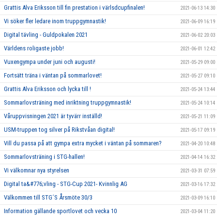
Grattis Alva Eriksson till fin prestation i värlsdcupfinalen!
2021-06-13 14:30
Vi söker fler ledare inom truppgymnastik!
2021-06-09 16:19
Digital tävling - Guldpokalen 2021
2021-06-02 20:03
Världens roligaste jobb!
2021-06-01 12:42
Vuxengympa under juni och augusti!
2021-05-29 09:00
Fortsätt träna i väntan på sommarlovet!
2021-05-27 09:10
Grattis Alva Eriksson och lycka till !
2021-05-24 13:44
Sommarlovsträning med inriktning truppgymnastik!
2021-05-24 10:14
Våruppvisningen 2021 är tyvärr inställd!
2021-05-21 11:09
USM-truppen tog silver på Rikstvåan digital!
2021-05-17 09:19
Vill du passa på att gympa extra mycket i väntan på sommaren?
2021-04-20 10:48
Sommarlovsträning i STG-hallen!
2021-04-14 16:32
Vi välkomnar nya styrelsen
2021-03-31 07:59
Digital ta&#776;vling - STG-Cup 2021- Kvinnlig AG
2021-03-16 17:32
Välkommen till STG´S Årsmöte 30/3
2021-03-09 16:10
Information gällande sportlovet och vecka 10
2021-03-04 11:20