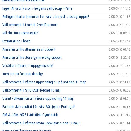
Information om Fritidskortet
2025-09-17 17:37
Ingen Alva Eriksson i helgens världscup i Paris
2025-09-14 11:40
Äntligen startar terminen för våra barn-och breddgrupper!
2025-09-02 11:18
Välkommen till teamet Svea Persson!
2025-08-25 11:50
Vill du träna gymnastik?
2025-07-31 07:39
Extraträning i höst!
2025-07-30 13:47
Anmälan till höstterminen är öppen!
2025-07-03 09:46
Anmälan till höstens gymnastikgrupper!
2025-06-15 20:42
Vi söker tränare i truppgymnastik!
2025-05-19 10:36
Tack för en fantastisk helg!
2025-05-15 15:06
Välkommen till vårens uppvisning nu på söndag 11 maj!
2025-05-06 14:47
Välkommen till STG-CUP lördag 10 maj.
2025-05-05 08:56
Varmt välkommen till vårens uppvisning 11 maj!
2025-04-25 08:01
Fantastiska resultat för våra AG-tjejer i Portugal!
2025-04-14 09:13
SM & JSM 2025 i Artistisk Gymnastik
2025-04-11 15:12
Välkommen till vårens stora uppvisning den 11 maj !
2025-04-04 15:14