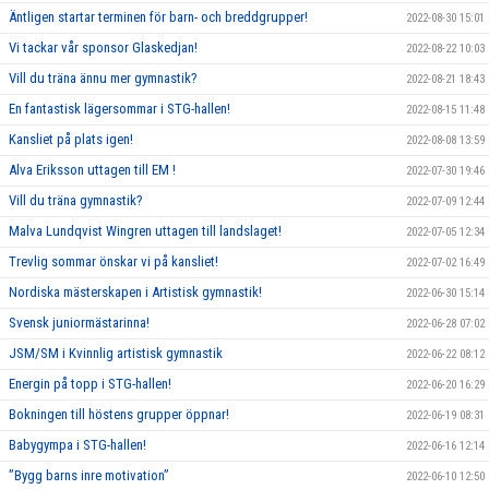
Äntligen startar terminen för barn- och breddgrupper!
2022-08-30 15:01
Vi tackar vår sponsor Glaskedjan!
2022-08-22 10:03
Vill du träna ännu mer gymnastik?
2022-08-21 18:43
En fantastisk lägersommar i STG-hallen!
2022-08-15 11:48
Kansliet på plats igen!
2022-08-08 13:59
Alva Eriksson uttagen till EM !
2022-07-30 19:46
Vill du träna gymnastik?
2022-07-09 12:44
Malva Lundqvist Wingren uttagen till landslaget!
2022-07-05 12:34
Trevlig sommar önskar vi på kansliet!
2022-07-02 16:49
Nordiska mästerskapen i Artistisk gymnastik!
2022-06-30 15:14
Svensk juniormästarinna!
2022-06-28 07:02
JSM/SM i Kvinnlig artistisk gymnastik
2022-06-22 08:12
Energin på topp i STG-hallen!
2022-06-20 16:29
Bokningen till höstens grupper öppnar!
2022-06-19 08:31
Babygympa i STG-hallen!
2022-06-16 12:14
”Bygg barns inre motivation”
2022-06-10 12:50