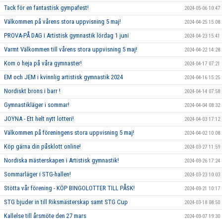
Tack för en fantastisk gympafest!
2024-05-06 10:47
Välkommen på vårens stora uppvisning 5 maj!
2024-04-25 15:08
PROVA-PÅ DAG i Artistisk gymnastik lördag 1 juni
2024-04-23 15:41
Varmt Välkommen till vårens stora uppvisning 5 maj!
2024-04-22 14:28
Kom o heja på våra gymnaster!
2024-04-17 07:21
EM och JEM i kvinnlig artistisk gymnastik 2024
2024-04-16 15:25
Nordiskt brons i barr !
2024-04-14 07:58
Gymnastikläger i sommar!
2024-04-04 08:32
JOYNA - Ett helt nytt lotteri!
2024-04-03 17:12
Välkommen på föreningens stora uppvisning 5 maj!
2024-04-02 10:08
Köp gärna din påsklott online!
2024-03-27 11:59
Nordiska mästerskapen i Artistisk gymnastik!
2024-03-26 17:24
Sommarläger i STG-hallen!
2024-03-23 10:03
Stötta vår förening - KÖP BINGOLOTTER TILL PÅSK!
2024-03-21 10:17
STG bjuder in till Riksmästerskap samt STG Cup
2024-03-18 08:50
Kallelse till årsmöte den 27 mars
2024-03-07 19:30