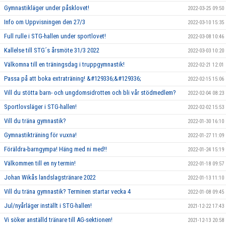
Gymnastikläger under påsklovet!
2022-03-25 09:50
Info om Uppvisningen den 27/3
2022-03-10 15:35
Full rulle i STG-hallen under sportlovet!
2022-03-08 10:46
Kallelse till STG´s årsmöte 31/3 2022
2022-03-03 10:20
Välkomna till en träningsdag i truppgymnastik!
2022-02-21 12:01
Passa på att boka extraträning! &#129336;&#129336;
2022-02-15 15:06
Vill du stötta barn- och ungdomsidrotten och bli vår stödmedlem?
2022-02-04 08:23
Sportlovsläger i STG-hallen!
2022-02-02 15:53
Vill du träna gymnastik?
2022-01-30 16:10
Gymnastikträning för vuxna!
2022-01-27 11:09
Föräldra-barngympa! Häng med ni med!!
2022-01-24 15:19
Välkommen till en ny termin!
2022-01-18 09:57
Johan Wikås landslagstränare 2022
2022-01-13 11:10
Vill du träna gymnastik? Terminen startar vecka 4
2022-01-08 09:45
Jul/nyårläger inställt i STG-hallen!
2021-12-22 17:43
Vi söker anställd tränare till AG-sektionen!
2021-12-13 20:58