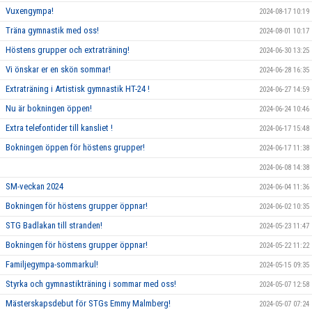
Vuxengympa!
2024-08-17 10:19
Träna gymnastik med oss!
2024-08-01 10:17
Höstens grupper och extraträning!
2024-06-30 13:25
Vi önskar er en skön sommar!
2024-06-28 16:35
Extraträning i Artistisk gymnastik HT-24 !
2024-06-27 14:59
Nu är bokningen öppen!
2024-06-24 10:46
Extra telefontider till kansliet !
2024-06-17 15:48
Bokningen öppen för höstens grupper!
2024-06-17 11:38
2024-06-08 14:38
SM-veckan 2024
2024-06-04 11:36
Bokningen för höstens grupper öppnar!
2024-06-02 10:35
STG Badlakan till stranden!
2024-05-23 11:47
Bokningen för höstens grupper öppnar!
2024-05-22 11:22
Familjegympa-sommarkul!
2024-05-15 09:35
Styrka och gymnastikträning i sommar med oss!
2024-05-07 12:58
Mästerskapsdebut för STGs Emmy Malmberg!
2024-05-07 07:24