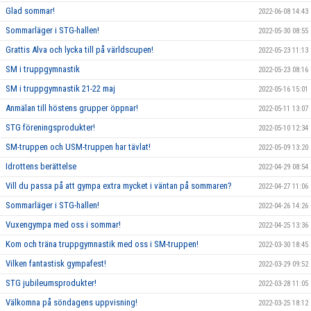
Glad sommar!
2022-06-08 14:43
Sommarläger i STG-hallen!
2022-05-30 08:55
Grattis Alva och lycka till på världscupen!
2022-05-23 11:13
SM i truppgymnastik
2022-05-23 08:16
SM i truppgymnastik 21-22 maj
2022-05-16 15:01
Anmälan till höstens grupper öppnar!
2022-05-11 13:07
STG föreningsprodukter!
2022-05-10 12:34
SM-truppen och USM-truppen har tävlat!
2022-05-09 13:20
Idrottens berättelse
2022-04-29 08:54
Vill du passa på att gympa extra mycket i väntan på sommaren?
2022-04-27 11:06
Sommarläger i STG-hallen!
2022-04-26 14:26
Vuxengympa med oss i sommar!
2022-04-25 13:36
Kom och träna truppgymnastik med oss i SM-truppen!
2022-03-30 18:45
Vilken fantastisk gympafest!
2022-03-29 09:52
STG jubileumsprodukter!
2022-03-28 11:05
Välkomna på söndagens uppvisning!
2022-03-25 18:12