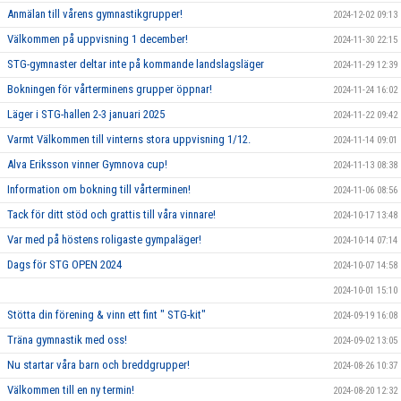
Anmälan till vårens gymnastikgrupper!
2024-12-02 09:13
Välkommen på uppvisning 1 december!
2024-11-30 22:15
STG-gymnaster deltar inte på kommande landslagsläger
2024-11-29 12:39
Bokningen för vårterminens grupper öppnar!
2024-11-24 16:02
Läger i STG-hallen 2-3 januari 2025
2024-11-22 09:42
Varmt Välkommen till vinterns stora uppvisning 1/12.
2024-11-14 09:01
Alva Eriksson vinner Gymnova cup!
2024-11-13 08:38
Information om bokning till vårterminen!
2024-11-06 08:56
Tack för ditt stöd och grattis till våra vinnare!
2024-10-17 13:48
Var med på höstens roligaste gympaläger!
2024-10-14 07:14
Dags för STG OPEN 2024
2024-10-07 14:58
2024-10-01 15:10
Stötta din förening & vinn ett fint " STG-kit"
2024-09-19 16:08
Träna gymnastik med oss!
2024-09-02 13:05
Nu startar våra barn och breddgrupper!
2024-08-26 10:37
Välkommen till en ny termin!
2024-08-20 12:32