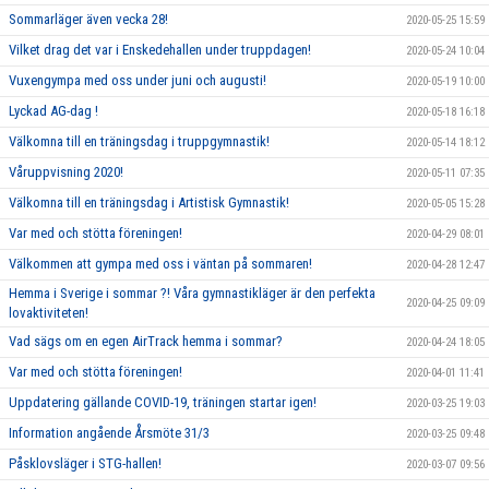
Sommarläger även vecka 28!
2020-05-25 15:59
Vilket drag det var i Enskedehallen under truppdagen!
2020-05-24 10:04
Vuxengympa med oss under juni och augusti!
2020-05-19 10:00
Lyckad AG-dag !
2020-05-18 16:18
Välkomna till en träningsdag i truppgymnastik!
2020-05-14 18:12
Våruppvisning 2020!
2020-05-11 07:35
Välkomna till en träningsdag i Artistisk Gymnastik!
2020-05-05 15:28
Var med och stötta föreningen!
2020-04-29 08:01
Välkommen att gympa med oss i väntan på sommaren!
2020-04-28 12:47
Hemma i Sverige i sommar ?! Våra gymnastikläger är den perfekta
2020-04-25 09:09
lovaktiviteten!
Vad sägs om en egen AirTrack hemma i sommar?
2020-04-24 18:05
Var med och stötta föreningen!
2020-04-01 11:41
Uppdatering gällande COVID-19, träningen startar igen!
2020-03-25 19:03
Information angående Årsmöte 31/3
2020-03-25 09:48
Påsklovsläger i STG-hallen!
2020-03-07 09:56