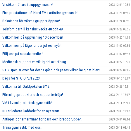
Vi söker tränare i truppgymnastik!
2023-12-04 10:56
Fina prestationer på Nord-EM i artistisk gymnastik!
2023-11-26 08:46
Bokningen för vårens grupper öppnar!
2023-11-24 09:51
Telefontider till kansliet vecka 48 och 49
2023-11-22 08:56
Välkommen på uppvisning 10 december!
2023-11-20 11:05
Välkommen på läger under jul och nyår!
2023-11-07 09:54
Följ oss på sociala medier!
2023-11-02 08:48
Medicinsk support en viktig del av träning
2023-10-22 10:30
STG Open är över för denna gång och jisses vilken helg det blev!
2023-10-22 09:05
Dags för STG OPEN 2023
2023-10-13 18:07
Välkomna till Guldpokalen 9/12
2023-09-26 12:51
Föreningsprodukter och supportertröja!
2023-09-14 17:07
VM i kvinnlig artistisk gymnastik!
2023-09-11 20:49
Nu är ledarna laddade för en ny termin!
2023-09-05 11:07
Äntligen börjar terminen för barn -och breddgrupper!
2023-09-04 09:14
Träna gymnastik med oss!
2023-08-11 08:43