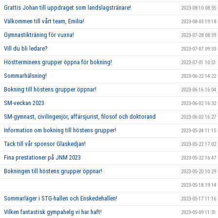
Grattis Johan till uppdraget som landslagstränare!
2023-08-10 08:35
Välkommen till vårt team, Emilia!
2023-08-03 19:18
Gymnastikträning för vuxna!
2023-07-28 08:39
Vill du bli ledare?
2023-07-07 09:33
Höstterminens grupper öppna för bokning!
2023-07-01 10:51
Sommarhälsning!
2023-06-22 14:22
Bokning till höstens grupper öppnar!
2023-06-16 16:04
SM-veckan 2023
2023-06-02 16:32
SM-gymnast, civilingenjör, affärsjurist, filosof och doktorand
2023-06-02 16:27
Information om bokning till höstens grupper!
2023-05-24 11:15
Tack till vår sponsor Glaskedjan!
2023-05-22 17:02
Fina prestationer på JNM 2023
2023-05-22 16:47
Bokningen till höstens grupper öppnar!
2023-05-20 10:29
2023-05-18 19:14
Sommarläger i STG-hallen och Enskedehallen!
2023-05-17 11:16
Vilken fantastisk gympahelg vi har haft!
2023-05-09 11:31