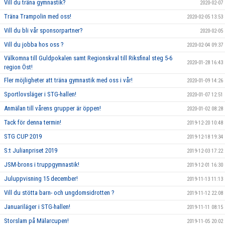
Vill du träna gymnastik?
2020-02-07
Träna Trampolin med oss!
2020-02-05 13:53
Vill du bli vår sponsorpartner?
2020-02-05
Vill du jobba hos oss ?
2020-02-04 09:37
Välkomna till Guldpokalen samt Regionskval till Riksfinal steg 5-6
2020-01-28 16:43
region Öst!
Fler möjligheter att träna gymnastik med oss i vår!
2020-01-09 14:26
Sportlovsläger i STG-hallen!
2020-01-07 12:51
Anmälan till vårens grupper är öppen!
2020-01-02 08:28
Tack för denna termin!
2019-12-20 10:48
STG CUP 2019
2019-12-18 19:34
S:t Julianpriset 2019
2019-12-03 17:22
JSM-brons i truppgymnastik!
2019-12-01 16:30
Juluppvisning 15 december!
2019-11-13 11:13
Vill du stötta barn- och ungdomsidrotten ?
2019-11-12 22:08
Januariläger i STG-hallen!
2019-11-11 08:15
Storslam på Mälarcupen!
2019-11-05 20:02