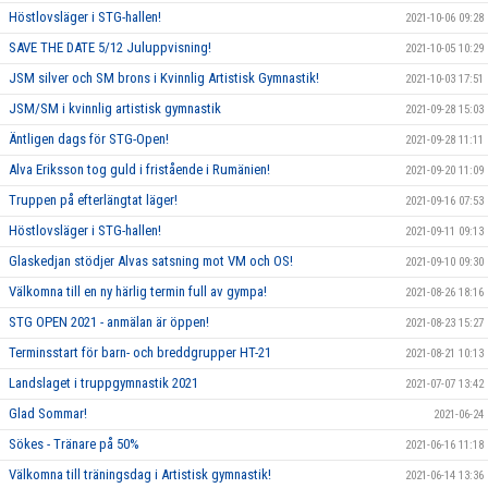
Höstlovsläger i STG-hallen!
2021-10-06 09:28
SAVE THE DATE 5/12 Juluppvisning!
2021-10-05 10:29
JSM silver och SM brons i Kvinnlig Artistisk Gymnastik!
2021-10-03 17:51
JSM/SM i kvinnlig artistisk gymnastik
2021-09-28 15:03
Äntligen dags för STG-Open!
2021-09-28 11:11
Alva Eriksson tog guld i fristående i Rumänien!
2021-09-20 11:09
Truppen på efterlängtat läger!
2021-09-16 07:53
Höstlovsläger i STG-hallen!
2021-09-11 09:13
Glaskedjan stödjer Alvas satsning mot VM och OS!
2021-09-10 09:30
Välkomna till en ny härlig termin full av gympa!
2021-08-26 18:16
STG OPEN 2021 - anmälan är öppen!
2021-08-23 15:27
Terminsstart för barn- och breddgrupper HT-21
2021-08-21 10:13
Landslaget i truppgymnastik 2021
2021-07-07 13:42
Glad Sommar!
2021-06-24
Sökes - Tränare på 50%
2021-06-16 11:18
Välkomna till träningsdag i Artistisk gymnastik!
2021-06-14 13:36