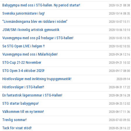
Babygympa med oss i STG-hallen. Ny period startar!
2020-10-21 08:38
Svenska juniormästare i lag!
2020-10-14 08:35
”Livesändningarna blev en räddare i nöden”
2020-10-07 15:11
JSM/SM i kvinnlig artistisk gymnastik
2020-10-06 10:10
Vuxengympa med oss på fredagar i STG-hallen!
2020-10-05 10:35
Se STG Open LIVE i helgen !!
2020-10-02 10:55
Vuxengympa med oss i Mälarhöjden!
2020-09-24 12:16
STG-Cup 21-22 November
2020-09-21 10:32
STG Open 3-4 oktober 2020!
2020-09-17 08:00
Höstlovsläger med inriktning truppgymnastik!
2020-09-14
Höstlovsläger i STG-hallen!!
2020-08-31 17:22
En fantastisk lägersommar i STG-Hallen!
2020-08-28 16:28
STG startar babygympa!
2020-08-25 12:02
Välkommen till en ny termin!
2020-08-17 11:36
Trevlig sommar!
2020-07-03 09:55
Tack för visat stöd!
2020-05-28 16:22