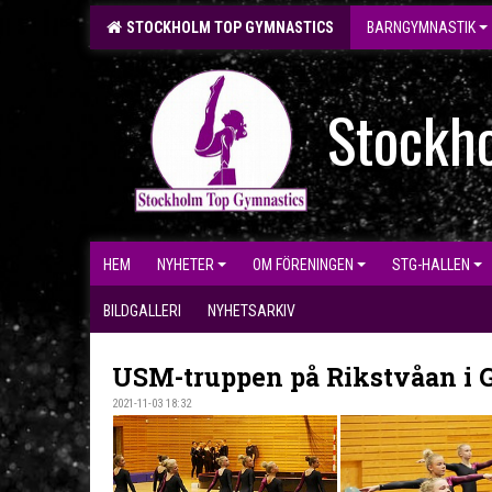
STOCKHOLM TOP GYMNASTICS
BARNGYMNASTIK
Stockh
HEM
NYHETER
OM FÖRENINGEN
STG-HALLEN
BILDGALLERI
NYHETSARKIV
USM-truppen på Rikstvåan i 
2021-11-03 18:32