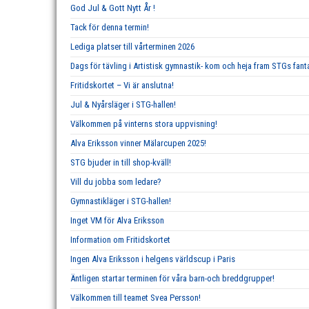
God Jul & Gott Nytt År !
Tack för denna termin!
Lediga platser till vårterminen 2026
Dags för tävling i Artistisk gymnastik- kom och heja fram STGs fan
Fritidskortet – Vi är anslutna!
Jul & Nyårsläger i STG-hallen!
Välkommen på vinterns stora uppvisning!
Alva Eriksson vinner Mälarcupen 2025!
STG bjuder in till shop-kväll!
Vill du jobba som ledare?
Gymnastikläger i STG-hallen!
Inget VM för Alva Eriksson
Information om Fritidskortet
Ingen Alva Eriksson i helgens världscup i Paris
Äntligen startar terminen för våra barn-och breddgrupper!
Välkommen till teamet Svea Persson!