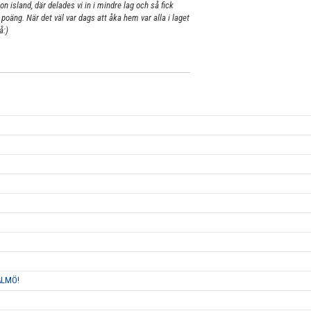
n island, där delades vi in i mindre lag och så fick
poäng. När det väl var dags att åka hem var alla i laget
å:)
ALMÖ!