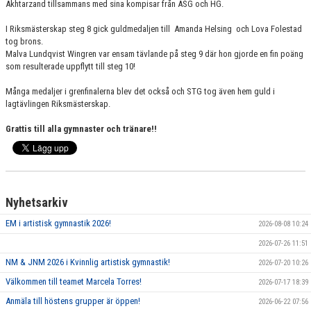
Akhtarzand tillsammans med sina kompisar från ASG och HG.
I Riksmästerskap steg 8 gick guldmedaljen till Amanda Helsing och Lova Folestad
tog brons.
Malva Lundqvist Wingren var ensam tävlande på steg 9 där hon gjorde en fin poäng
som resulterade uppflytt till steg 10!
Många medaljer i grenfinalerna blev det också och STG tog även hem guld i
lagtävlingen Riksmästerskap.
Grattis till alla gymnaster och tränare!!
Nyhetsarkiv
EM i artistisk gymnastik 2026!
2026-08-08 10:24
2026-07-26 11:51
NM & JNM 2026 i Kvinnlig artistisk gymnastik!
2026-07-20 10:26
Välkommen till teamet Marcela Torres!
2026-07-17 18:39
Anmäla till höstens grupper är öppen!
2026-06-22 07:56