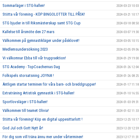
Sommarläger i STG-hallen!
2024-03-23 10:03
Stötta vår förening - KÖP BINGOLOTTER TILL PÅSK!
2024-03-21 10:17
STG bjuder in till Riksmästerskap samt STG Cup
2024-03-18 08:50
Kallelse till årsmöte den 27 mars
2024-03-07 19:30
Välkommen på gymnastikläger under påsklovet!
2024-03-05 10:15
Medlemsundersökning 2023
2024-02-05 09:06
Vi välkomnar Ebba till vår truppsektion!
2024-01-29 19:00
STG Academy - TopCoachernas Dag
2024-01-26 12:04
Folkspels storsatsning JOYNA !
2024-01-26 08:25
Äntligen startar terminen för våra barn- och breddgrupper!
2024-01-17 11:18
Extraträning Artistisk gymnastik i STG-hallen!
2024-01-10 16:55
Sportlovsläger i STG-hallen!
2024-01-03 09:31
Välkommen till teamet Olivia!
2024-01-02 11:33
Stötta vår förening! Köp en digital uppesittarlott !
2023-12-25 10:17
God Jul och Gott Nytt år!
2023-12-20 12:59
För dig som vill träna ännu mer under vårterminen!
2023-12-17 11:31