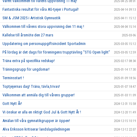
Varmt välkommen till vårens uppvisning 11 maj!
2025-04-25 08:01
Fantastiska resultat för våra AG-tjejer i Portugal!
2025-04-14 09:13
SM & JSM 2025 i Artistisk Gymnastik
2025-04-11 15:12
Välkommen till vårens stora uppvisning den 11 maj !
2025-04-04 15:14
Kallelse till årsmöte den 27 mars
2025-03-06
Uppdatering om personuppgiftsincident Sportadmin
2025-03-05 15:12
På lördag är det dags för föreningens trupptävling "STG Open light"
2025-03-05 12:59
Träna extra på specifika redskap!
2025-02-17 08:34
Träningsgrupp för ungdomar!
2025-01-14 17:30
Terminsstart !
2025-01-09 18:56
Toptjejernas dag! Träna, tävla,trivas!
2025-01-07 18:47
Välkommen att anmäla dig till vårens grupper!
2025-01-03 11:09
Gott Nytt År!
2024-12-31 15:58
Vi önskar er alla en riktigt God Jul & Gott Nytt År !
2024-12-20 11:49
Amälan till våra gymnatikgrupper är öppen!
2024-12-15 10:19
Alva Eriksson kritiserar landslagsledningen
2024-12-12 22:07