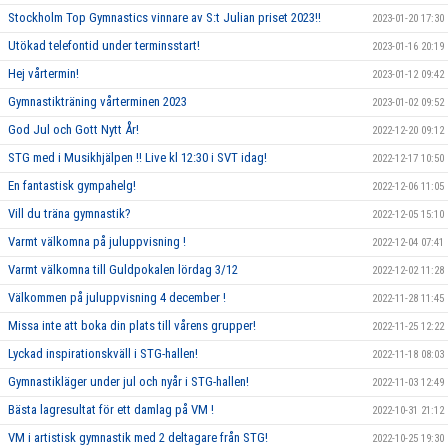
Stockholm Top Gymnastics vinnare av S:t Julian priset 2023!!
2023-01-20 17:30
Utökad telefontid under terminsstart!
2023-01-16 20:19
Hej vårtermin!
2023-01-12 09:42
Gymnastikträning vårterminen 2023
2023-01-02 09:52
God Jul och Gott Nytt År!
2022-12-20 09:12
STG med i Musikhjälpen !! Live kl 12:30 i SVT idag!
2022-12-17 10:50
En fantastisk gympahelg!
2022-12-06 11:05
Vill du träna gymnastik?
2022-12-05 15:10
Varmt välkomna på juluppvisning !
2022-12-04 07:41
Varmt välkomna till Guldpokalen lördag 3/12
2022-12-02 11:28
Välkommen på juluppvisning 4 december !
2022-11-28 11:45
Missa inte att boka din plats till vårens grupper!
2022-11-25 12:22
Lyckad inspirationskväll i STG-hallen!
2022-11-18 08:03
Gymnastikläger under jul och nyår i STG-hallen!
2022-11-03 12:49
Bästa lagresultat för ett damlag på VM !
2022-10-31 21:12
VM i artistisk gymnastik med 2 deltagare från STG!
2022-10-25 19:30