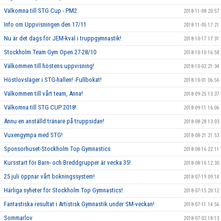
Välkomna till STG Cup - PM2
2018-11-08 20:57
Info om Uppvisningen den 17/11
2018-11-05 17:21
Nu är det dags för JEM-kval i truppgymnastik!
2018-10-17 17:31
Stockholm Team Gym Open 27-28/10
2018-10-10 16:58
Välkommen till höstens uppvisning!
2018-10-02 21:34
Höstlovsläger i STG-hallen! -Fullbokat!
2018-10-01 06:56
Välkommen till vårt team, Anna!
2018-09-25 13:37
Välkomna till STG CUP 2018!
2018-09-11 16:06
Ännu en anställd tränare på truppsidan!
2018-08-28 13:03
Vuxengympa med STG!
2018-08-21 21:53
Sponsorhuset-Stockholm Top Gymnastics
2018-08-16 22:11
Kursstart för Barn- och Breddgrupper är vecka 35!
2018-08-16 12:30
25 juli öppnar vårt bokningssystem!
2018-07-19 09:14
Härliga nyheter för Stockholm Top Gymnastics!
2018-07-15 20:12
Fantastiska resultat i Artistisk Gymnastik under SM-veckan!
2018-07-11 14:56
Sommarlov
2018-07-02 18:13