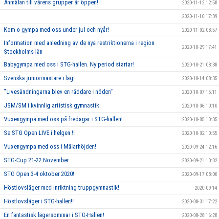
Anmälan till vårens grupper är öppen!
2020-11-12 12:58
2020-11-10 17:39
Kom o gympa med oss under jul och nyår!
2020-11-02 08:57
Information med anledning av de nya restriktionerna i region
2020-10-29 17:41
Stockholms län
Babygympa med oss i STG-hallen. Ny period startar!
2020-10-21 08:38
Svenska juniormästare i lag!
2020-10-14 08:35
”Livesändningarna blev en räddare i nöden”
2020-10-07 15:11
JSM/SM i kvinnlig artistisk gymnastik
2020-10-06 10:10
Vuxengympa med oss på fredagar i STG-hallen!
2020-10-05 10:35
Se STG Open LIVE i helgen !!
2020-10-02 10:55
Vuxengympa med oss i Mälarhöjden!
2020-09-24 12:16
STG-Cup 21-22 November
2020-09-21 10:32
STG Open 3-4 oktober 2020!
2020-09-17 08:00
Höstlovsläger med inriktning truppgymnastik!
2020-09-14
Höstlovsläger i STG-hallen!!
2020-08-31 17:22
En fantastisk lägersommar i STG-Hallen!
2020-08-28 16:28