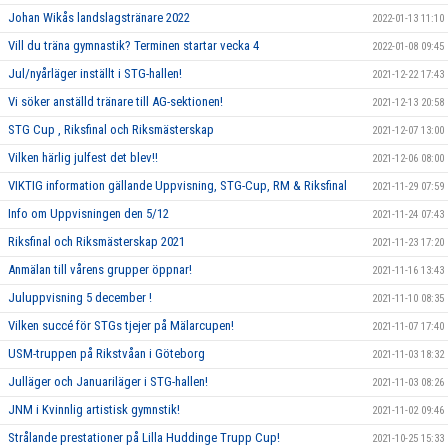
Johan Wikås landslagstränare 2022
2022-01-13 11:10
Vill du träna gymnastik? Terminen startar vecka 4
2022-01-08 09:45
Jul/nyårläger inställt i STG-hallen!
2021-12-22 17:43
Vi söker anställd tränare till AG-sektionen!
2021-12-13 20:58
STG Cup , Riksfinal och Riksmästerskap
2021-12-07 13:00
Vilken härlig julfest det blev!!
2021-12-06 08:00
VIKTIG information gällande Uppvisning, STG-Cup, RM & Riksfinal
2021-11-29 07:59
Info om Uppvisningen den 5/12
2021-11-24 07:43
Riksfinal och Riksmästerskap 2021
2021-11-23 17:20
Anmälan till vårens grupper öppnar!
2021-11-16 13:43
Juluppvisning 5 december !
2021-11-10 08:35
Vilken succé för STGs tjejer på Mälarcupen!
2021-11-07 17:40
USM-truppen på Rikstvåan i Göteborg
2021-11-03 18:32
Julläger och Januariläger i STG-hallen!
2021-11-03 08:26
JNM i Kvinnlig artistisk gymnstik!
2021-11-02 09:46
Strålande prestationer på Lilla Huddinge Trupp Cup!
2021-10-25 15:33