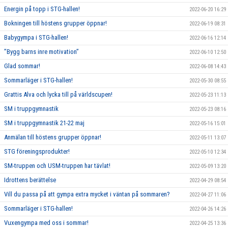
Energin på topp i STG-hallen!
2022-06-20 16:29
Bokningen till höstens grupper öppnar!
2022-06-19 08:31
Babygympa i STG-hallen!
2022-06-16 12:14
”Bygg barns inre motivation”
2022-06-10 12:50
Glad sommar!
2022-06-08 14:43
Sommarläger i STG-hallen!
2022-05-30 08:55
Grattis Alva och lycka till på världscupen!
2022-05-23 11:13
SM i truppgymnastik
2022-05-23 08:16
SM i truppgymnastik 21-22 maj
2022-05-16 15:01
Anmälan till höstens grupper öppnar!
2022-05-11 13:07
STG föreningsprodukter!
2022-05-10 12:34
SM-truppen och USM-truppen har tävlat!
2022-05-09 13:20
Idrottens berättelse
2022-04-29 08:54
Vill du passa på att gympa extra mycket i väntan på sommaren?
2022-04-27 11:06
Sommarläger i STG-hallen!
2022-04-26 14:26
Vuxengympa med oss i sommar!
2022-04-25 13:36