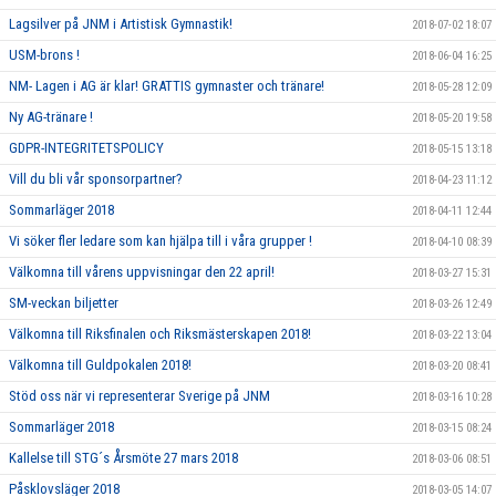
Lagsilver på JNM i Artistisk Gymnastik!
2018-07-02 18:07
USM-brons !
2018-06-04 16:25
NM- Lagen i AG är klar! GRATTIS gymnaster och tränare!
2018-05-28 12:09
Ny AG-tränare !
2018-05-20 19:58
GDPR-INTEGRITETSPOLICY
2018-05-15 13:18
Vill du bli vår sponsorpartner?
2018-04-23 11:12
Sommarläger 2018
2018-04-11 12:44
Vi söker fler ledare som kan hjälpa till i våra grupper !
2018-04-10 08:39
Välkomna till vårens uppvisningar den 22 april!
2018-03-27 15:31
SM-veckan biljetter
2018-03-26 12:49
Välkomna till Riksfinalen och Riksmästerskapen 2018!
2018-03-22 13:04
Välkomna till Guldpokalen 2018!
2018-03-20 08:41
Stöd oss när vi representerar Sverige på JNM
2018-03-16 10:28
Sommarläger 2018
2018-03-15 08:24
Kallelse till STG´s Årsmöte 27 mars 2018
2018-03-06 08:51
Påsklovsläger 2018
2018-03-05 14:07