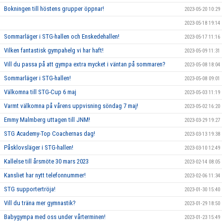
Bokningen till höstens grupper öppnar!
2023-05-20 10:29
2023-05-18 19:14
Sommarläger i STG-hallen och Enskedehallen!
2023-05-17 11:16
Vilken fantastisk gympahelg vi har haft!
2023-05-09 11:31
Vill du passa på att gympa extra mycket i väntan på sommaren?
2023-05-08 18:04
Sommarläger i STG-hallen!
2023-05-08 09:01
Välkomna till STG-Cup 6 maj
2023-05-03 11:19
Varmt välkomna på vårens uppvisning söndag 7 maj!
2023-05-02 16:20
Emmy Malmberg uttagen till JNM!
2023-03-29 19:27
STG Academy-Top Coachernas dag!
2023-03-13 19:38
Påsklovsläger i STG-hallen!
2023-03-10 12:49
Kallelse till årsmöte 30 mars 2023
2023-02-14 08:05
Kansliet har nytt telefonnummer!
2023-02-06 11:34
STG supportertröja!
2023-01-30 15:40
Vill du träna mer gymnastik?
2023-01-29 18:50
Babygympa med oss under vårterminen!
2023-01-23 15:49