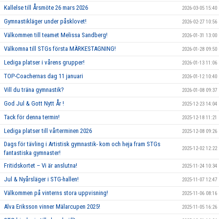
Kallelse till Årsmöte 26 mars 2026
2026-03-05 15:40
Gymnastikläger under påsklovet!
2026-02-27 10:56
Välkommen till teamet Melissa Sandberg!
2026-01-31 13:00
Välkomna till STGs första MÄRKESTAGNING!
2026-01-28 09:50
Lediga platser i vårens grupper!
2026-01-13 11:06
TOP-Coachernas dag 11 januari
2026-01-12 10:40
Vill du träna gymnastik?
2026-01-08 09:37
God Jul & Gott Nytt År !
2025-12-23 14:04
Tack för denna termin!
2025-12-18 11:21
Lediga platser till vårterminen 2026
2025-12-08 09:26
Dags för tävling i Artistisk gymnastik- kom och heja fram STGs
2025-12-02 12:22
fantastiska gymnaster!
Fritidskortet – Vi är anslutna!
2025-11-24 10:34
Jul & Nyårsläger i STG-hallen!
2025-11-07 12:47
Välkommen på vinterns stora uppvisning!
2025-11-06 08:16
Alva Eriksson vinner Mälarcupen 2025!
2025-11-05 16:26