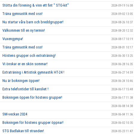
Stötta din förening & vinn ett fint " STG-kit"
2024-09-19 16:08
Träna gymnastik med oss!
2024-09-02 13:05
Nu startar våra barn och breddgrupper!
2024-08-26 10:37
Välkommen till en ny termin!
2024-08-20 12:32
Vuxengympa!
2024-08-17 10:19
Träna gymnastik med oss!
2024-08-01 10:17
Höstens grupper och extraträning!
2024-06-30 13:25
Vi önskar er en skön sommar!
2024-06-28 16:35
Extraträning i Artistisk gymnastik HT-24 !
2024-06-27 14:59
Nu är bokningen öppen!
2024-06-24 10:46
Extra telefontider till kansliet !
2024-06-17 15:48
Bokningen öppen för höstens grupper!
2024-06-17 11:38
2024-06-08 14:38
SM-veckan 2024
2024-06-04 11:36
Bokningen för höstens grupper öppnar!
2024-06-02 10:35
STG Badlakan till stranden!
2024-05-23 11:47