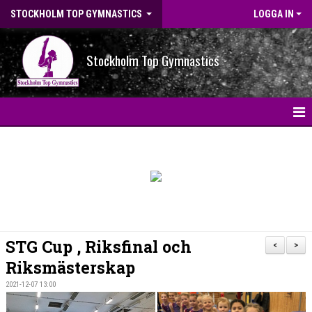
STOCKHOLM TOP GYMNASTICS
LOGGA IN
Stockholm Top Gymnastics
HEM
NYHETER
BILDGALLERI
NYHETSARKIV
STG Cup , Riksfinal och
<
>
OM FÖRENINGEN
Riksmästerskap
2021-12-07 13:00
STG-HALLEN