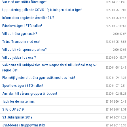
Var med och stötta föreningen!
2020-04-01 11:41
Uppdatering gällande COVID-19, träningen startar igen!
2020-03-25 19:03
Information angående Årsmöte 31/3
2020-03-25 09:48
Påsklovsläger i STG-hallen!
2020-03-07 09:56
Vill du träna gymnastik?
2020-02-07
Träna Trampolin med oss!
2020-02-05 13:53
Vill du bli vår sponsorpartner?
2020-02-05
Vill du jobba hos oss ?
2020-02-04 09:37
Välkomna till Guldpokalen samt Regionskval till Riksfinal steg 5-6
2020-01-28 16:43
region Öst!
Fler möjligheter att träna gymnastik med oss i vår!
2020-01-09 14:26
Sportlovsläger i STG-hallen!
2020-01-07 12:51
Anmälan till vårens grupper är öppen!
2020-01-02 08:28
Tack för denna termin!
2019-12-20 10:48
STG CUP 2019
2019-12-18 19:34
S:t Julianpriset 2019
2019-12-03 17:22
JSM-brons i truppgymnastik!
2019-12-01 16:30