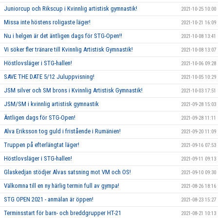
Juniorcup och Rikscup i Kvinnlig artistisk gymnastik!
2021-10-25 10:00
Missa inte höstens roligaste läger!
2021-10-21 16:09
Nu i helgen är det äntligen dags för STG-Open!!
2021-10-08 13:41
Vi söker fler tränare till Kvinnlig Artistisk Gymnastik!
2021-10-08 13:07
Höstlovsläger i STG-hallen!
2021-10-06 09:28
SAVE THE DATE 5/12 Juluppvisning!
2021-10-05 10:29
JSM silver och SM brons i Kvinnlig Artistisk Gymnastik!
2021-10-03 17:51
JSM/SM i kvinnlig artistisk gymnastik
2021-09-28 15:03
Äntligen dags för STG-Open!
2021-09-28 11:11
Alva Eriksson tog guld i fristående i Rumänien!
2021-09-20 11:09
Truppen på efterlängtat läger!
2021-09-16 07:53
Höstlovsläger i STG-hallen!
2021-09-11 09:13
Glaskedjan stödjer Alvas satsning mot VM och OS!
2021-09-10 09:30
Välkomna till en ny härlig termin full av gympa!
2021-08-26 18:16
STG OPEN 2021 - anmälan är öppen!
2021-08-23 15:27
Terminsstart för barn- och breddgrupper HT-21
2021-08-21 10:13