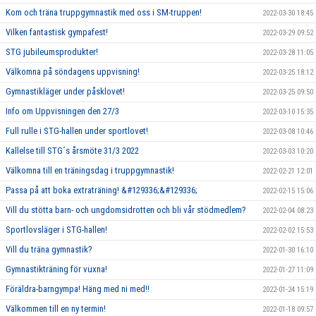
Kom och träna truppgymnastik med oss i SM-truppen!
2022-03-30 18:45
Vilken fantastisk gympafest!
2022-03-29 09:52
STG jubileumsprodukter!
2022-03-28 11:05
Välkomna på söndagens uppvisning!
2022-03-25 18:12
Gymnastikläger under påsklovet!
2022-03-25 09:50
Info om Uppvisningen den 27/3
2022-03-10 15:35
Full rulle i STG-hallen under sportlovet!
2022-03-08 10:46
Kallelse till STG´s årsmöte 31/3 2022
2022-03-03 10:20
Välkomna till en träningsdag i truppgymnastik!
2022-02-21 12:01
Passa på att boka extraträning! &#129336;&#129336;
2022-02-15 15:06
Vill du stötta barn- och ungdomsidrotten och bli vår stödmedlem?
2022-02-04 08:23
Sportlovsläger i STG-hallen!
2022-02-02 15:53
Vill du träna gymnastik?
2022-01-30 16:10
Gymnastikträning för vuxna!
2022-01-27 11:09
Föräldra-barngympa! Häng med ni med!!
2022-01-24 15:19
Välkommen till en ny termin!
2022-01-18 09:57