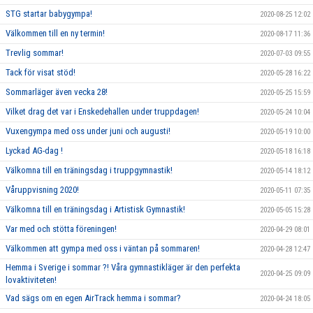
STG startar babygympa!
2020-08-25 12:02
Välkommen till en ny termin!
2020-08-17 11:36
Trevlig sommar!
2020-07-03 09:55
Tack för visat stöd!
2020-05-28 16:22
Sommarläger även vecka 28!
2020-05-25 15:59
Vilket drag det var i Enskedehallen under truppdagen!
2020-05-24 10:04
Vuxengympa med oss under juni och augusti!
2020-05-19 10:00
Lyckad AG-dag !
2020-05-18 16:18
Välkomna till en träningsdag i truppgymnastik!
2020-05-14 18:12
Våruppvisning 2020!
2020-05-11 07:35
Välkomna till en träningsdag i Artistisk Gymnastik!
2020-05-05 15:28
Var med och stötta föreningen!
2020-04-29 08:01
Välkommen att gympa med oss i väntan på sommaren!
2020-04-28 12:47
Hemma i Sverige i sommar ?! Våra gymnastikläger är den perfekta
2020-04-25 09:09
lovaktiviteten!
Vad sägs om en egen AirTrack hemma i sommar?
2020-04-24 18:05