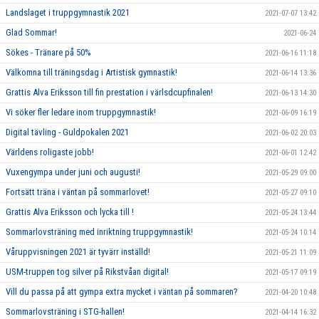
Landslaget i truppgymnastik 2021
2021-07-07 13:42
Glad Sommar!
2021-06-24
Sökes - Tränare på 50%
2021-06-16 11:18
Välkomna till träningsdag i Artistisk gymnastik!
2021-06-14 13:36
Grattis Alva Eriksson till fin prestation i värlsdcupfinalen!
2021-06-13 14:30
Vi söker fler ledare inom truppgymnastik!
2021-06-09 16:19
Digital tävling - Guldpokalen 2021
2021-06-02 20:03
Världens roligaste jobb!
2021-06-01 12:42
Vuxengympa under juni och augusti!
2021-05-29 09:00
Fortsätt träna i väntan på sommarlovet!
2021-05-27 09:10
Grattis Alva Eriksson och lycka till !
2021-05-24 13:44
Sommarlovsträning med inriktning truppgymnastik!
2021-05-24 10:14
Våruppvisningen 2021 är tyvärr inställd!
2021-05-21 11:09
USM-truppen tog silver på Rikstvåan digital!
2021-05-17 09:19
Vill du passa på att gympa extra mycket i väntan på sommaren?
2021-04-20 10:48
Sommarlovsträning i STG-hallen!
2021-04-14 16:32