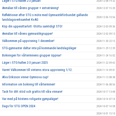
Läger i STG-hallen 2-3 januari
2024-12-08 19:32
Anmälan till vårens grupper + extraträning!
2024-12-07 15:20
Reflektioner efter STG:s möte med Gymnastikförbundet gällande
2024-12-06 10:56
landslagsverksamhet KvAG
Köp din uppesittarlott -Stötta samtidigt STG!
2024-12-03 09:36
Anmälan till vårens gymnastikgrupper!
2024-12-02 09:13
Välkommen på uppvisning 1 december!
2024-11-30 22:15
STG-gymnaster deltar inte på kommande landslagsläger
2024-11-29 12:39
Bokningen för vårterminens grupper öppnar!
2024-11-24 16:02
Läger i STG-hallen 2-3 januari 2025
2024-11-22 09:42
Varmt Välkommen till vinterns stora uppvisning 1/12.
2024-11-14 09:01
Alva Eriksson vinner Gymnova cup!
2024-11-13 08:38
Information om bokning till vårterminen!
2024-11-06 08:56
Tack för ditt stöd och grattis till våra vinnare!
2024-10-17 13:48
Var med på höstens roligaste gympaläger!
2024-10-14 07:14
Dags för STG OPEN 2024
2024-10-07 14:58
2024-10-01 15:10