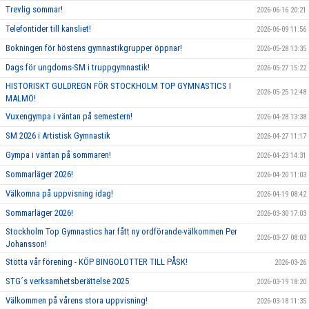
Trevlig sommar!
2026-06-16 20:21
Telefontider till kansliet!
2026-06-09 11:56
Bokningen för höstens gymnastikgrupper öppnar!
2026-05-28 13:35
Dags för ungdoms-SM i truppgymnastik!
2026-05-27 15:22
HISTORISKT GULDREGN FÖR STOCKHOLM TOP GYMNASTICS I
2026-05-25 12:48
MALMÖ!
Vuxengympa i väntan på semestern!
2026-04-28 13:38
SM 2026 i Artistisk Gymnastik
2026-04-27 11:17
Gympa i väntan på sommaren!
2026-04-23 14:31
Sommarläger 2026!
2026-04-20 11:03
Välkomna på uppvisning idag!
2026-04-19 08:42
Sommarläger 2026!
2026-03-30 17:03
Stockholm Top Gymnastics har fått ny ordförande-välkommen Per
2026-03-27 08:03
Johansson!
Stötta vår förening - KÖP BINGOLOTTER TILL PÅSK!
2026-03-26
STG´s verksamhetsberättelse 2025
2026-03-19 18:20
Välkommen på vårens stora uppvisning!
2026-03-18 11:35