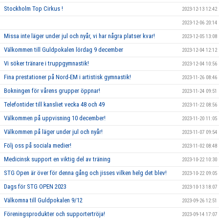
Stockholm Top Cirkus !
2023-12-13 12:42
2023-12-06 20:14
Missa inte läger under jul och nyår, vi har några platser kvar!
2023-12-05 13:08
Välkommen till Guldpokalen lördag 9 december
2023-12-04 12:12
Vi söker tränare i truppgymnastik!
2023-12-04 10:56
Fina prestationer på Nord-EM i artistisk gymnastik!
2023-11-26 08:46
Bokningen för vårens grupper öppnar!
2023-11-24 09:51
Telefontider till kansliet vecka 48 och 49
2023-11-22 08:56
Välkommen på uppvisning 10 december!
2023-11-20 11:05
Välkommen på läger under jul och nyår!
2023-11-07 09:54
Följ oss på sociala medier!
2023-11-02 08:48
Medicinsk support en viktig del av träning
2023-10-22 10:30
STG Open är över för denna gång och jisses vilken helg det blev!
2023-10-22 09:05
Dags för STG OPEN 2023
2023-10-13 18:07
Välkomna till Guldpokalen 9/12
2023-09-26 12:51
Föreningsprodukter och supportertröja!
2023-09-14 17:07