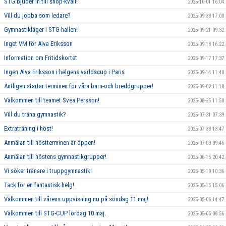
STG bjuder in till shop-kväll!
2025-10-01 16:04
Vill du jobba som ledare?
2025-09-30 17:00
Gymnastikläger i STG-hallen!
2025-09-21 09:32
Inget VM för Alva Eriksson
2025-09-18 16:22
Information om Fritidskortet
2025-09-17 17:37
Ingen Alva Eriksson i helgens världscup i Paris
2025-09-14 11:40
Äntligen startar terminen för våra barn-och breddgrupper!
2025-09-02 11:18
Välkommen till teamet Svea Persson!
2025-08-25 11:50
Vill du träna gymnastik?
2025-07-31 07:39
Extraträning i höst!
2025-07-30 13:47
Anmälan till höstterminen är öppen!
2025-07-03 09:46
Anmälan till höstens gymnastikgrupper!
2025-06-15 20:42
Vi söker tränare i truppgymnastik!
2025-05-19 10:36
Tack för en fantastisk helg!
2025-05-15 15:06
Välkommen till vårens uppvisning nu på söndag 11 maj!
2025-05-06 14:47
Välkommen till STG-CUP lördag 10 maj.
2025-05-05 08:56