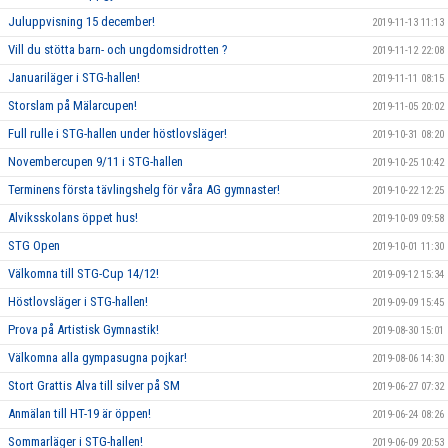
Juluppvisning 15 december!
2019-11-13 11:13
Vill du stötta barn- och ungdomsidrotten ?
2019-11-12 22:08
Januariläger i STG-hallen!
2019-11-11 08:15
Storslam på Mälarcupen!
2019-11-05 20:02
Full rulle i STG-hallen under höstlovsläger!
2019-10-31 08:20
Novembercupen 9/11 i STG-hallen
2019-10-25 10:42
Terminens första tävlingshelg för våra AG gymnaster!
2019-10-22 12:25
Alviksskolans öppet hus!
2019-10-09 09:58
STG Open
2019-10-01 11:30
Välkomna till STG-Cup 14/12!
2019-09-12 15:34
Höstlovsläger i STG-hallen!
2019-09-09 15:45
Prova på Artistisk Gymnastik!
2019-08-30 15:01
Välkomna alla gympasugna pojkar!
2019-08-06 14:30
Stort Grattis Alva till silver på SM
2019-06-27 07:32
Anmälan till HT-19 är öppen!
2019-06-24 08:26
Sommarläger i STG-hallen!
2019-06-09 20:53