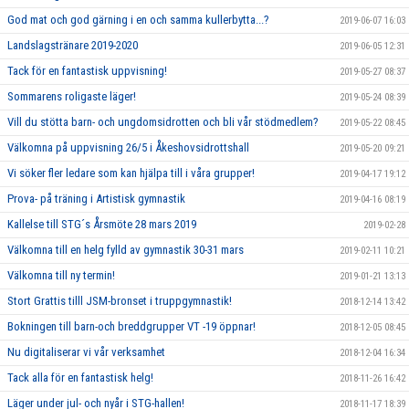
God mat och god gärning i en och samma kullerbytta...?
2019-06-07 16:03
Landslagstränare 2019-2020
2019-06-05 12:31
Tack för en fantastisk uppvisning!
2019-05-27 08:37
Sommarens roligaste läger!
2019-05-24 08:39
Vill du stötta barn- och ungdomsidrotten och bli vår stödmedlem?
2019-05-22 08:45
Välkomna på uppvisning 26/5 i Åkeshovsidrottshall
2019-05-20 09:21
Vi söker fler ledare som kan hjälpa till i våra grupper!
2019-04-17 19:12
Prova- på träning i Artistisk gymnastik
2019-04-16 08:19
Kallelse till STG´s Årsmöte 28 mars 2019
2019-02-28
Välkomna till en helg fylld av gymnastik 30-31 mars
2019-02-11 10:21
Välkomna till ny termin!
2019-01-21 13:13
Stort Grattis tilll JSM-bronset i truppgymnastik!
2018-12-14 13:42
Bokningen till barn-och breddgrupper VT -19 öppnar!
2018-12-05 08:45
Nu digitaliserar vi vår verksamhet
2018-12-04 16:34
Tack alla för en fantastisk helg!
2018-11-26 16:42
Läger under jul- och nyår i STG-hallen!
2018-11-17 18:39