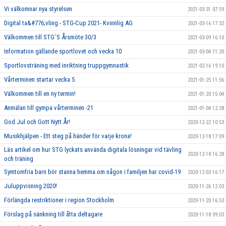
Vi välkomnar nya styrelsen
2021-03-31 07:59
Digital ta&#776;vling - STG-Cup 2021- Kvinnlig AG
2021-03-16 17:32
Välkommen till STG´S Årsmöte 30/3
2021-03-09 16:10
Information gällande sportlovet och vecka 10
2021-03-04 11:20
Sportlovsträning med inriktning truppgymnastik
2021-02-16 19:10
Vårterminen startar vecka 5
2021-01-25 11:56
Välkommen till en ny termin!
2021-01-20 15:04
Anmälan till gympa vårterminen -21
2021-01-04 12:28
God Jul och Gott Nytt År!
2020-12-22 10:53
Musikhjälpen - Ett steg på händer för varje krona!
2020-12-18 17:09
Läs artikel om hur STG lyckats använda digitala lösningar vid tävling
2020-12-18 16:28
och träning
Symtomfria barn bör stanna hemma om någon i familjen har covid-19
2020-12-03 16:17
Juluppvisning 2020!
2020-11-26 12:03
Förlängda restriktioner i region Stockholm
2020-11-20 16:53
Förslag på sänkning till åtta deltagare
2020-11-18 09:03