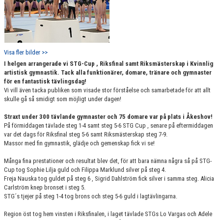
Visa fler bilder >>
I helgen arrangerade vi STG-Cup , Riksfinal samt Riksmästerskap i Kvinnlig
artistisk gymnastik. Tack alla funktionärer, domare, tränare och gymnaster
för en fantastisk tävlingsdag!
Vi vill även tacka publiken som visade stor förståelse och samarbetade för att allt
skulle gå så smidigt som möjligt under dagen!
Straxt under 300 tävlande gymnaster och 75 domare var på plats i Åkeshov!
På förmiddagen tävlade steg 1-4 samt steg 5-6 STG Cup , senare på eftermiddagen
var det dags för Riksfinal steg 5-6 samt Riksmästerskap steg 7-9.
Massor med fin gymnastik, glädje och gemenskap fick vi se!
Många fina prestationer och resultat blev det, för att bara nämna några så på STG-
Cup tog Sophie Lilja guld och Filippa Marklund silver på steg 4.
Freja Nauska tog guldet på steg 6 , Sigrid Dahlström fick silver i samma steg. Alicia
Carlström knep bronset i steg 5.
STG´s tjejer på steg 1-4 tog brons och steg 5-6 guld i lagtävlingarna.
Region öst tog hem vinsten i Riksfinalen, i laget tävlade STGs Lo Vargas och Adele