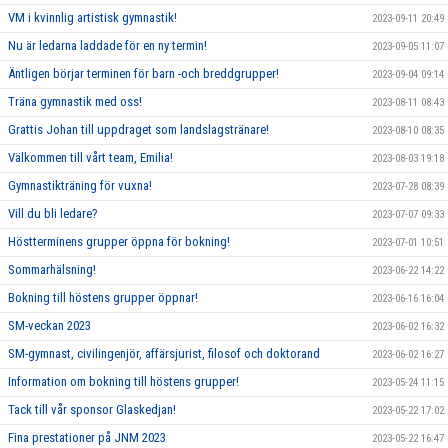
VM i kvinnlig artistisk gymnastik!
2023-09-11 20:49
Nu är ledarna laddade för en ny termin!
2023-09-05 11:07
Äntligen börjar terminen för barn -och breddgrupper!
2023-09-04 09:14
Träna gymnastik med oss!
2023-08-11 08:43
Grattis Johan till uppdraget som landslagstränare!
2023-08-10 08:35
Välkommen till vårt team, Emilia!
2023-08-03 19:18
Gymnastikträning för vuxna!
2023-07-28 08:39
Vill du bli ledare?
2023-07-07 09:33
Höstterminens grupper öppna för bokning!
2023-07-01 10:51
Sommarhälsning!
2023-06-22 14:22
Bokning till höstens grupper öppnar!
2023-06-16 16:04
SM-veckan 2023
2023-06-02 16:32
SM-gymnast, civilingenjör, affärsjurist, filosof och doktorand
2023-06-02 16:27
Information om bokning till höstens grupper!
2023-05-24 11:15
Tack till vår sponsor Glaskedjan!
2023-05-22 17:02
Fina prestationer på JNM 2023
2023-05-22 16:47