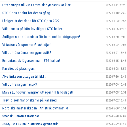
Uttagningen till VM i artistisk gymnastik är klar!
2022-10-11 20:21
STG Open är slut för denna gång...
2022-10-10 12:46
I helgen är det dags för STG Open 2022!
2022-10-03 10:57
Välkommen på höstlovsläger i STG-hallen!
2022-09-05 08:12
Äntligen startar terminen för barn- och breddgrupper!
2022-08-30 15:01
Vi tackar vår sponsor Glaskedjan!
2022-08-22 10:03
Vill du träna ännu mer gymnastik?
2022-08-21 18:43
En fantastisk lägersommar i STG-hallen!
2022-08-15 11:48
Kansliet på plats igen!
2022-08-08 13:59
Alva Eriksson uttagen till EM !
2022-07-30 19:46
Vill du träna gymnastik?
2022-07-09 12:44
Malva Lundqvist Wingren uttagen till landslaget!
2022-07-05 12:34
Trevlig sommar önskar vi på kansliet!
2022-07-02 16:49
Nordiska mästerskapen i Artistisk gymnastik!
2022-06-30 15:14
Svensk juniormästarinna!
2022-06-28 07:02
JSM/SM i Kvinnlig artistisk gymnastik
2022-06-22 08:12