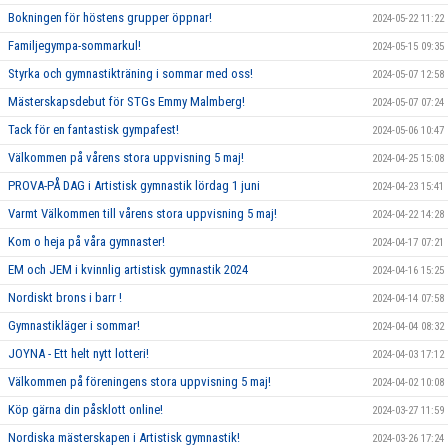
Bokningen för höstens grupper öppnar!
2024-05-22 11:22
Familjegympa-sommarkul!
2024-05-15 09:35
Styrka och gymnastikträning i sommar med oss!
2024-05-07 12:58
Mästerskapsdebut för STGs Emmy Malmberg!
2024-05-07 07:24
Tack för en fantastisk gympafest!
2024-05-06 10:47
Välkommen på vårens stora uppvisning 5 maj!
2024-04-25 15:08
PROVA-PÅ DAG i Artistisk gymnastik lördag 1 juni
2024-04-23 15:41
Varmt Välkommen till vårens stora uppvisning 5 maj!
2024-04-22 14:28
Kom o heja på våra gymnaster!
2024-04-17 07:21
EM och JEM i kvinnlig artistisk gymnastik 2024
2024-04-16 15:25
Nordiskt brons i barr !
2024-04-14 07:58
Gymnastikläger i sommar!
2024-04-04 08:32
JOYNA - Ett helt nytt lotteri!
2024-04-03 17:12
Välkommen på föreningens stora uppvisning 5 maj!
2024-04-02 10:08
Köp gärna din påsklott online!
2024-03-27 11:59
Nordiska mästerskapen i Artistisk gymnastik!
2024-03-26 17:24