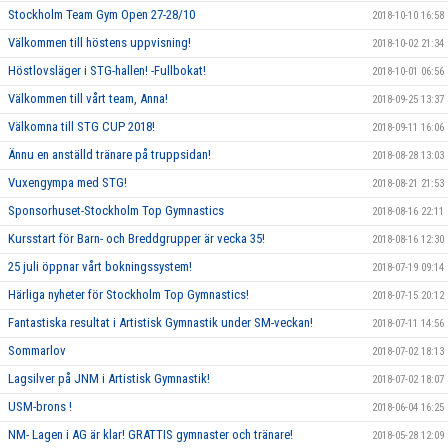
Stockholm Team Gym Open 27-28/10
2018-10-10 16:58
Välkommen till höstens uppvisning!
2018-10-02 21:34
Höstlovsläger i STG-hallen! -Fullbokat!
2018-10-01 06:56
Välkommen till vårt team, Anna!
2018-09-25 13:37
Välkomna till STG CUP 2018!
2018-09-11 16:06
Ännu en anställd tränare på truppsidan!
2018-08-28 13:03
Vuxengympa med STG!
2018-08-21 21:53
Sponsorhuset-Stockholm Top Gymnastics
2018-08-16 22:11
Kursstart för Barn- och Breddgrupper är vecka 35!
2018-08-16 12:30
25 juli öppnar vårt bokningssystem!
2018-07-19 09:14
Härliga nyheter för Stockholm Top Gymnastics!
2018-07-15 20:12
Fantastiska resultat i Artistisk Gymnastik under SM-veckan!
2018-07-11 14:56
Sommarlov
2018-07-02 18:13
Lagsilver på JNM i Artistisk Gymnastik!
2018-07-02 18:07
USM-brons !
2018-06-04 16:25
NM- Lagen i AG är klar! GRATTIS gymnaster och tränare!
2018-05-28 12:09