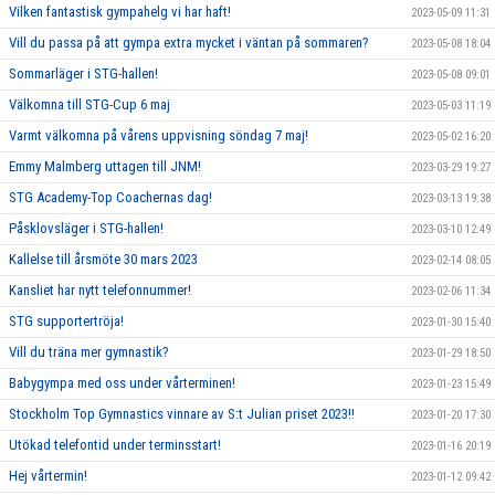
Vilken fantastisk gympahelg vi har haft!
2023-05-09 11:31
Vill du passa på att gympa extra mycket i väntan på sommaren?
2023-05-08 18:04
Sommarläger i STG-hallen!
2023-05-08 09:01
Välkomna till STG-Cup 6 maj
2023-05-03 11:19
Varmt välkomna på vårens uppvisning söndag 7 maj!
2023-05-02 16:20
Emmy Malmberg uttagen till JNM!
2023-03-29 19:27
STG Academy-Top Coachernas dag!
2023-03-13 19:38
Påsklovsläger i STG-hallen!
2023-03-10 12:49
Kallelse till årsmöte 30 mars 2023
2023-02-14 08:05
Kansliet har nytt telefonnummer!
2023-02-06 11:34
STG supportertröja!
2023-01-30 15:40
Vill du träna mer gymnastik?
2023-01-29 18:50
Babygympa med oss under vårterminen!
2023-01-23 15:49
Stockholm Top Gymnastics vinnare av S:t Julian priset 2023!!
2023-01-20 17:30
Utökad telefontid under terminsstart!
2023-01-16 20:19
Hej vårtermin!
2023-01-12 09:42