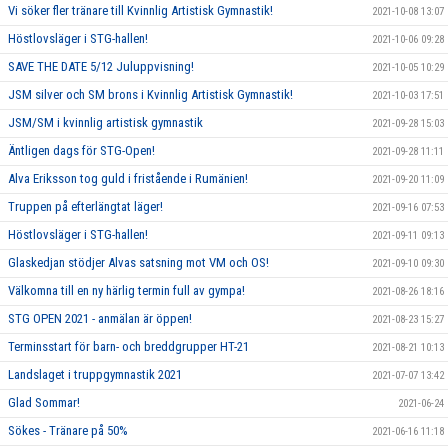
Vi söker fler tränare till Kvinnlig Artistisk Gymnastik!
2021-10-08 13:07
Höstlovsläger i STG-hallen!
2021-10-06 09:28
SAVE THE DATE 5/12 Juluppvisning!
2021-10-05 10:29
JSM silver och SM brons i Kvinnlig Artistisk Gymnastik!
2021-10-03 17:51
JSM/SM i kvinnlig artistisk gymnastik
2021-09-28 15:03
Äntligen dags för STG-Open!
2021-09-28 11:11
Alva Eriksson tog guld i fristående i Rumänien!
2021-09-20 11:09
Truppen på efterlängtat läger!
2021-09-16 07:53
Höstlovsläger i STG-hallen!
2021-09-11 09:13
Glaskedjan stödjer Alvas satsning mot VM och OS!
2021-09-10 09:30
Välkomna till en ny härlig termin full av gympa!
2021-08-26 18:16
STG OPEN 2021 - anmälan är öppen!
2021-08-23 15:27
Terminsstart för barn- och breddgrupper HT-21
2021-08-21 10:13
Landslaget i truppgymnastik 2021
2021-07-07 13:42
Glad Sommar!
2021-06-24
Sökes - Tränare på 50%
2021-06-16 11:18