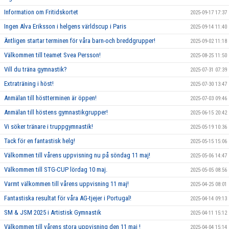
Information om Fritidskortet
2025-09-17 17:37
Ingen Alva Eriksson i helgens världscup i Paris
2025-09-14 11:40
Äntligen startar terminen för våra barn-och breddgrupper!
2025-09-02 11:18
Välkommen till teamet Svea Persson!
2025-08-25 11:50
Vill du träna gymnastik?
2025-07-31 07:39
Extraträning i höst!
2025-07-30 13:47
Anmälan till höstterminen är öppen!
2025-07-03 09:46
Anmälan till höstens gymnastikgrupper!
2025-06-15 20:42
Vi söker tränare i truppgymnastik!
2025-05-19 10:36
Tack för en fantastisk helg!
2025-05-15 15:06
Välkommen till vårens uppvisning nu på söndag 11 maj!
2025-05-06 14:47
Välkommen till STG-CUP lördag 10 maj.
2025-05-05 08:56
Varmt välkommen till vårens uppvisning 11 maj!
2025-04-25 08:01
Fantastiska resultat för våra AG-tjejer i Portugal!
2025-04-14 09:13
SM & JSM 2025 i Artistisk Gymnastik
2025-04-11 15:12
Välkommen till vårens stora uppvisning den 11 maj !
2025-04-04 15:14