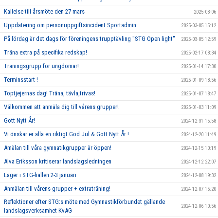
Kallelse till årsmöte den 27 mars
2025-03-06
Uppdatering om personuppgiftsincident Sportadmin
2025-03-05 15:12
På lördag är det dags för föreningens trupptävling "STG Open light"
2025-03-05 12:59
Träna extra på specifika redskap!
2025-02-17 08:34
Träningsgrupp för ungdomar!
2025-01-14 17:30
Terminsstart !
2025-01-09 18:56
Toptjejernas dag! Träna, tävla,trivas!
2025-01-07 18:47
Välkommen att anmäla dig till vårens grupper!
2025-01-03 11:09
Gott Nytt År!
2024-12-31 15:58
Vi önskar er alla en riktigt God Jul & Gott Nytt År !
2024-12-20 11:49
Amälan till våra gymnatikgrupper är öppen!
2024-12-15 10:19
Alva Eriksson kritiserar landslagsledningen
2024-12-12 22:07
Läger i STG-hallen 2-3 januari
2024-12-08 19:32
Anmälan till vårens grupper + extraträning!
2024-12-07 15:20
Reflektioner efter STG:s möte med Gymnastikförbundet gällande
2024-12-06 10:56
landslagsverksamhet KvAG