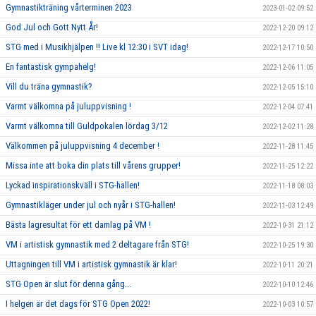
Gymnastikträning vårterminen 2023
2023-01-02 09:52
God Jul och Gott Nytt År!
2022-12-20 09:12
STG med i Musikhjälpen !! Live kl 12:30 i SVT idag!
2022-12-17 10:50
En fantastisk gympahelg!
2022-12-06 11:05
Vill du träna gymnastik?
2022-12-05 15:10
Varmt välkomna på juluppvisning !
2022-12-04 07:41
Varmt välkomna till Guldpokalen lördag 3/12
2022-12-02 11:28
Välkommen på juluppvisning 4 december !
2022-11-28 11:45
Missa inte att boka din plats till vårens grupper!
2022-11-25 12:22
Lyckad inspirationskväll i STG-hallen!
2022-11-18 08:03
Gymnastikläger under jul och nyår i STG-hallen!
2022-11-03 12:49
Bästa lagresultat för ett damlag på VM !
2022-10-31 21:12
VM i artistisk gymnastik med 2 deltagare från STG!
2022-10-25 19:30
Uttagningen till VM i artistisk gymnastik är klar!
2022-10-11 20:21
STG Open är slut för denna gång...
2022-10-10 12:46
I helgen är det dags för STG Open 2022!
2022-10-03 10:57