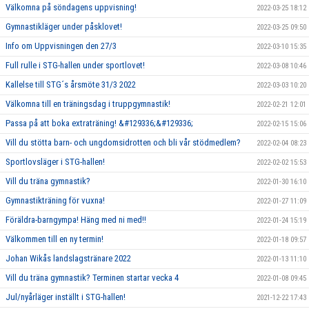
Välkomna på söndagens uppvisning!
2022-03-25 18:12
Gymnastikläger under påsklovet!
2022-03-25 09:50
Info om Uppvisningen den 27/3
2022-03-10 15:35
Full rulle i STG-hallen under sportlovet!
2022-03-08 10:46
Kallelse till STG´s årsmöte 31/3 2022
2022-03-03 10:20
Välkomna till en träningsdag i truppgymnastik!
2022-02-21 12:01
Passa på att boka extraträning! &#129336;&#129336;
2022-02-15 15:06
Vill du stötta barn- och ungdomsidrotten och bli vår stödmedlem?
2022-02-04 08:23
Sportlovsläger i STG-hallen!
2022-02-02 15:53
Vill du träna gymnastik?
2022-01-30 16:10
Gymnastikträning för vuxna!
2022-01-27 11:09
Föräldra-barngympa! Häng med ni med!!
2022-01-24 15:19
Välkommen till en ny termin!
2022-01-18 09:57
Johan Wikås landslagstränare 2022
2022-01-13 11:10
Vill du träna gymnastik? Terminen startar vecka 4
2022-01-08 09:45
Jul/nyårläger inställt i STG-hallen!
2021-12-22 17:43