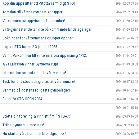
Köp din uppesittarlott -Stötta samtidigt STG!
2024-12-03 09:36
Anmälan till vårens gymnastikgrupper!
2024-12-02 09:13
Välkommen på uppvisning 1 december!
2024-11-30 22:15
STG-gymnaster deltar inte på kommande landslagsläger
2024-11-29 12:39
Bokningen för vårterminens grupper öppnar!
2024-11-24 16:02
Läger i STG-hallen 2-3 januari 2025
2024-11-22 09:42
Varmt Välkommen till vinterns stora uppvisning 1/12.
2024-11-14 09:01
Alva Eriksson vinner Gymnova cup!
2024-11-13 08:38
Information om bokning till vårterminen!
2024-11-06 08:56
Tack för ditt stöd och grattis till våra vinnare!
2024-10-17 13:48
Var med på höstens roligaste gympaläger!
2024-10-14 07:14
Dags för STG OPEN 2024
2024-10-07 14:58
2024-10-01 15:10
Stötta din förening & vinn ett fint " STG-kit"
2024-09-19 16:08
Träna gymnastik med oss!
2024-09-02 13:05
Nu startar våra barn och breddgrupper!
2024-08-26 10:37