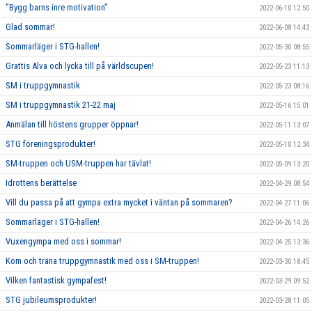
”Bygg barns inre motivation”
2022-06-10 12:50
Glad sommar!
2022-06-08 14:43
Sommarläger i STG-hallen!
2022-05-30 08:55
Grattis Alva och lycka till på världscupen!
2022-05-23 11:13
SM i truppgymnastik
2022-05-23 08:16
SM i truppgymnastik 21-22 maj
2022-05-16 15:01
Anmälan till höstens grupper öppnar!
2022-05-11 13:07
STG föreningsprodukter!
2022-05-10 12:34
SM-truppen och USM-truppen har tävlat!
2022-05-09 13:20
Idrottens berättelse
2022-04-29 08:54
Vill du passa på att gympa extra mycket i väntan på sommaren?
2022-04-27 11:06
Sommarläger i STG-hallen!
2022-04-26 14:26
Vuxengympa med oss i sommar!
2022-04-25 13:36
Kom och träna truppgymnastik med oss i SM-truppen!
2022-03-30 18:45
Vilken fantastisk gympafest!
2022-03-29 09:52
STG jubileumsprodukter!
2022-03-28 11:05