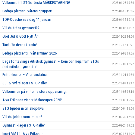
Välkomna till STGs första MÄRKESTAGNING!
2026-01-28 09:50
Lediga platser i vårens grupper!
2026-01-13 11:06
TOP-Coachernas dag 11 januari
2026-01-12 10:40
Vill du träna gymnastik?
2026-01-08 09:37
God Jul & Gott Nytt År !
2025-12-23 14:04
Tack för denna termin!
2025-12-18 11:21
Lediga platser till vårterminen 2026
2025-12-08 09:26
Dags för tävling i Artistisk gymnastik- kom och heja fram STGs
2025-12-02 12:22
fantastiska gymnaster!
Fritidskortet – Vi är anslutna!
2025-11-24 10:34
Jul & Nyårsläger i STG-hallen!
2025-11-07 12:47
Välkommen på vinterns stora uppvisning!
2025-11-06 08:16
Alva Eriksson vinner Mälarcupen 2025!
2025-11-05 16:26
STG bjuder in till shop-kväll!
2025-10-01 16:04
Vill du jobba som ledare?
2025-09-30 17:00
Gymnastikläger i STG-hallen!
2025-09-21 09:32
Inget VM för Alva Eriksson
2025-09-18 16:22