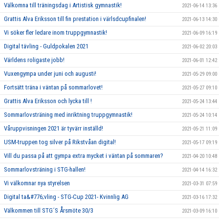
Välkomna till träningsdag i Artistisk gymnastik!
2021-06-14 13:36
Grattis Alva Eriksson till fin prestation i värlsdcupfinalen!
2021-06-13 14:30
Vi söker fler ledare inom truppgymnastik!
2021-06-09 16:19
Digital tävling - Guldpokalen 2021
2021-06-02 20:03
Världens roligaste jobb!
2021-06-01 12:42
Vuxengympa under juni och augusti!
2021-05-29 09:00
Fortsätt träna i väntan på sommarlovet!
2021-05-27 09:10
Grattis Alva Eriksson och lycka till !
2021-05-24 13:44
Sommarlovsträning med inriktning truppgymnastik!
2021-05-24 10:14
Våruppvisningen 2021 är tyvärr inställd!
2021-05-21 11:09
USM-truppen tog silver på Rikstvåan digital!
2021-05-17 09:19
Vill du passa på att gympa extra mycket i väntan på sommaren?
2021-04-20 10:48
Sommarlovsträning i STG-hallen!
2021-04-14 16:32
Vi välkomnar nya styrelsen
2021-03-31 07:59
Digital ta&#776;vling - STG-Cup 2021- Kvinnlig AG
2021-03-16 17:32
Välkommen till STG´S Årsmöte 30/3
2021-03-09 16:10