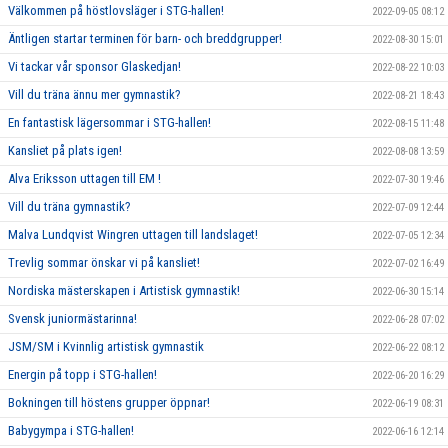
Välkommen på höstlovsläger i STG-hallen!
2022-09-05 08:12
Äntligen startar terminen för barn- och breddgrupper!
2022-08-30 15:01
Vi tackar vår sponsor Glaskedjan!
2022-08-22 10:03
Vill du träna ännu mer gymnastik?
2022-08-21 18:43
En fantastisk lägersommar i STG-hallen!
2022-08-15 11:48
Kansliet på plats igen!
2022-08-08 13:59
Alva Eriksson uttagen till EM !
2022-07-30 19:46
Vill du träna gymnastik?
2022-07-09 12:44
Malva Lundqvist Wingren uttagen till landslaget!
2022-07-05 12:34
Trevlig sommar önskar vi på kansliet!
2022-07-02 16:49
Nordiska mästerskapen i Artistisk gymnastik!
2022-06-30 15:14
Svensk juniormästarinna!
2022-06-28 07:02
JSM/SM i Kvinnlig artistisk gymnastik
2022-06-22 08:12
Energin på topp i STG-hallen!
2022-06-20 16:29
Bokningen till höstens grupper öppnar!
2022-06-19 08:31
Babygympa i STG-hallen!
2022-06-16 12:14