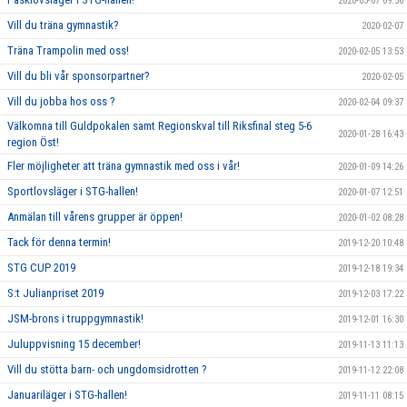
2020-03-07 09:56
Vill du träna gymnastik?
2020-02-07
Träna Trampolin med oss!
2020-02-05 13:53
Vill du bli vår sponsorpartner?
2020-02-05
Vill du jobba hos oss ?
2020-02-04 09:37
Välkomna till Guldpokalen samt Regionskval till Riksfinal steg 5-6
2020-01-28 16:43
region Öst!
Fler möjligheter att träna gymnastik med oss i vår!
2020-01-09 14:26
Sportlovsläger i STG-hallen!
2020-01-07 12:51
Anmälan till vårens grupper är öppen!
2020-01-02 08:28
Tack för denna termin!
2019-12-20 10:48
STG CUP 2019
2019-12-18 19:34
S:t Julianpriset 2019
2019-12-03 17:22
JSM-brons i truppgymnastik!
2019-12-01 16:30
Juluppvisning 15 december!
2019-11-13 11:13
Vill du stötta barn- och ungdomsidrotten ?
2019-11-12 22:08
Januariläger i STG-hallen!
2019-11-11 08:15