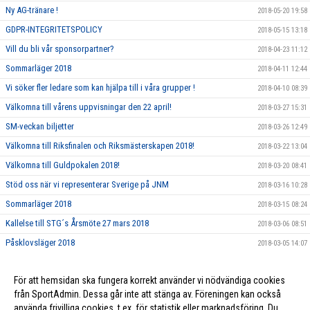
Ny AG-tränare !
2018-05-20 19:58
GDPR-INTEGRITETSPOLICY
2018-05-15 13:18
Vill du bli vår sponsorpartner?
2018-04-23 11:12
Sommarläger 2018
2018-04-11 12:44
Vi söker fler ledare som kan hjälpa till i våra grupper !
2018-04-10 08:39
Välkomna till vårens uppvisningar den 22 april!
2018-03-27 15:31
SM-veckan biljetter
2018-03-26 12:49
Välkomna till Riksfinalen och Riksmästerskapen 2018!
2018-03-22 13:04
Välkomna till Guldpokalen 2018!
2018-03-20 08:41
Stöd oss när vi representerar Sverige på JNM
2018-03-16 10:28
Sommarläger 2018
2018-03-15 08:24
Kallelse till STG´s Årsmöte 27 mars 2018
2018-03-06 08:51
Påsklovsläger 2018
2018-03-05 14:07
Dags att nominera Årets Ledare och Årets Förening 2017!
2018-02-21 10:06
För att hemsidan ska fungera korrekt använder vi nödvändiga cookies
Ungdomsledarstipendium
2018-02-21 10:05
från SportAdmin. Dessa går inte att stänga av. Föreningen kan också
använda frivilliga cookies, t.ex. för statistik eller marknadsföring. Du