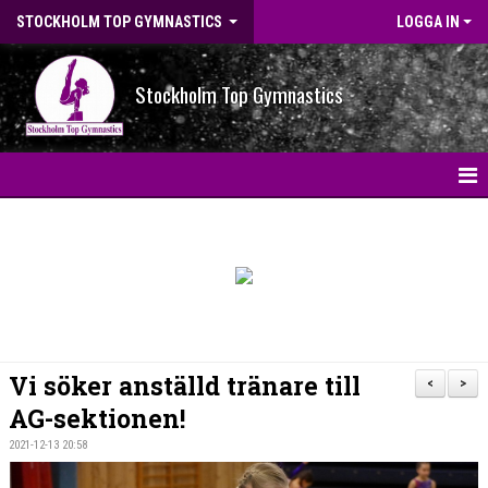
STOCKHOLM TOP GYMNASTICS
LOGGA IN
Stockholm Top Gymnastics
HEM
NYHETER
BILDGALLERI
NYHETSARKIV
Vi söker anställd tränare till
<
>
OM FÖRENINGEN
AG-sektionen!
2021-12-13 20:58
STG-HALLEN