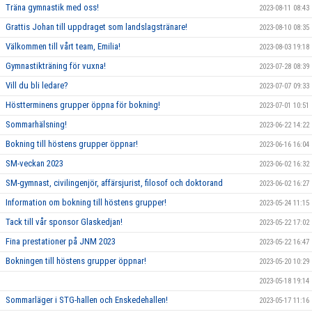
Träna gymnastik med oss!
2023-08-11 08:43
Grattis Johan till uppdraget som landslagstränare!
2023-08-10 08:35
Välkommen till vårt team, Emilia!
2023-08-03 19:18
Gymnastikträning för vuxna!
2023-07-28 08:39
Vill du bli ledare?
2023-07-07 09:33
Höstterminens grupper öppna för bokning!
2023-07-01 10:51
Sommarhälsning!
2023-06-22 14:22
Bokning till höstens grupper öppnar!
2023-06-16 16:04
SM-veckan 2023
2023-06-02 16:32
SM-gymnast, civilingenjör, affärsjurist, filosof och doktorand
2023-06-02 16:27
Information om bokning till höstens grupper!
2023-05-24 11:15
Tack till vår sponsor Glaskedjan!
2023-05-22 17:02
Fina prestationer på JNM 2023
2023-05-22 16:47
Bokningen till höstens grupper öppnar!
2023-05-20 10:29
2023-05-18 19:14
Sommarläger i STG-hallen och Enskedehallen!
2023-05-17 11:16