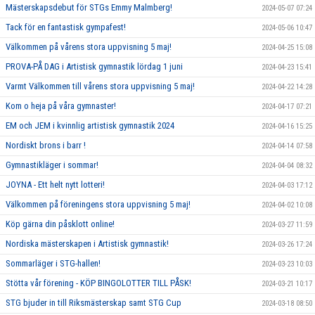
Mästerskapsdebut för STGs Emmy Malmberg!
2024-05-07 07:24
Tack för en fantastisk gympafest!
2024-05-06 10:47
Välkommen på vårens stora uppvisning 5 maj!
2024-04-25 15:08
PROVA-PÅ DAG i Artistisk gymnastik lördag 1 juni
2024-04-23 15:41
Varmt Välkommen till vårens stora uppvisning 5 maj!
2024-04-22 14:28
Kom o heja på våra gymnaster!
2024-04-17 07:21
EM och JEM i kvinnlig artistisk gymnastik 2024
2024-04-16 15:25
Nordiskt brons i barr !
2024-04-14 07:58
Gymnastikläger i sommar!
2024-04-04 08:32
JOYNA - Ett helt nytt lotteri!
2024-04-03 17:12
Välkommen på föreningens stora uppvisning 5 maj!
2024-04-02 10:08
Köp gärna din påsklott online!
2024-03-27 11:59
Nordiska mästerskapen i Artistisk gymnastik!
2024-03-26 17:24
Sommarläger i STG-hallen!
2024-03-23 10:03
Stötta vår förening - KÖP BINGOLOTTER TILL PÅSK!
2024-03-21 10:17
STG bjuder in till Riksmästerskap samt STG Cup
2024-03-18 08:50