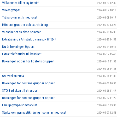
Välkommen till en ny termin!
2024-08-20 12:32
Vuxengympa!
2024-08-17 10:19
Träna gymnastik med oss!
2024-08-01 10:17
Höstens grupper och extraträning!
2024-06-30 13:25
Vi önskar er en skön sommar!
2024-06-28 16:35
Extraträning i Artistisk gymnastik HT-24 !
2024-06-27 14:59
Nu är bokningen öppen!
2024-06-24 10:46
Extra telefontider till kansliet !
2024-06-17 15:48
Bokningen öppen för höstens grupper!
2024-06-17 11:38
2024-06-08 14:38
SM-veckan 2024
2024-06-04 11:36
Bokningen för höstens grupper öppnar!
2024-06-02 10:35
STG Badlakan till stranden!
2024-05-23 11:47
Bokningen för höstens grupper öppnar!
2024-05-22 11:22
Familjegympa-sommarkul!
2024-05-15 09:35
Styrka och gymnastikträning i sommar med oss!
2024-05-07 12:58