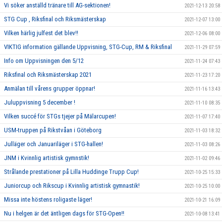
Vi söker anställd tränare till AG-sektionen!
2021-12-13 20:58
STG Cup , Riksfinal och Riksmästerskap
2021-12-07 13:00
Vilken härlig julfest det blev!!
2021-12-06 08:00
VIKTIG information gällande Uppvisning, STG-Cup, RM & Riksfinal
2021-11-29 07:59
Info om Uppvisningen den 5/12
2021-11-24 07:43
Riksfinal och Riksmästerskap 2021
2021-11-23 17:20
Anmälan till vårens grupper öppnar!
2021-11-16 13:43
Juluppvisning 5 december !
2021-11-10 08:35
Vilken succé för STGs tjejer på Mälarcupen!
2021-11-07 17:40
USM-truppen på Rikstvåan i Göteborg
2021-11-03 18:32
Julläger och Januariläger i STG-hallen!
2021-11-03 08:26
JNM i Kvinnlig artistisk gymnstik!
2021-11-02 09:46
Strålande prestationer på Lilla Huddinge Trupp Cup!
2021-10-25 15:33
Juniorcup och Rikscup i Kvinnlig artistisk gymnastik!
2021-10-25 10:00
Missa inte höstens roligaste läger!
2021-10-21 16:09
Nu i helgen är det äntligen dags för STG-Open!!
2021-10-08 13:41