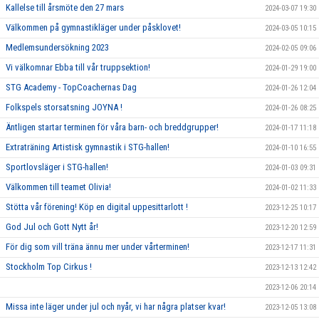
Kallelse till årsmöte den 27 mars
2024-03-07 19:30
Välkommen på gymnastikläger under påsklovet!
2024-03-05 10:15
Medlemsundersökning 2023
2024-02-05 09:06
Vi välkomnar Ebba till vår truppsektion!
2024-01-29 19:00
STG Academy - TopCoachernas Dag
2024-01-26 12:04
Folkspels storsatsning JOYNA !
2024-01-26 08:25
Äntligen startar terminen för våra barn- och breddgrupper!
2024-01-17 11:18
Extraträning Artistisk gymnastik i STG-hallen!
2024-01-10 16:55
Sportlovsläger i STG-hallen!
2024-01-03 09:31
Välkommen till teamet Olivia!
2024-01-02 11:33
Stötta vår förening! Köp en digital uppesittarlott !
2023-12-25 10:17
God Jul och Gott Nytt år!
2023-12-20 12:59
För dig som vill träna ännu mer under vårterminen!
2023-12-17 11:31
Stockholm Top Cirkus !
2023-12-13 12:42
2023-12-06 20:14
Missa inte läger under jul och nyår, vi har några platser kvar!
2023-12-05 13:08