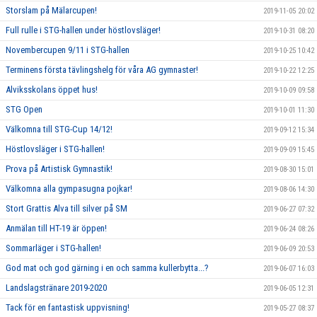
Storslam på Mälarcupen!
2019-11-05 20:02
Full rulle i STG-hallen under höstlovsläger!
2019-10-31 08:20
Novembercupen 9/11 i STG-hallen
2019-10-25 10:42
Terminens första tävlingshelg för våra AG gymnaster!
2019-10-22 12:25
Alviksskolans öppet hus!
2019-10-09 09:58
STG Open
2019-10-01 11:30
Välkomna till STG-Cup 14/12!
2019-09-12 15:34
Höstlovsläger i STG-hallen!
2019-09-09 15:45
Prova på Artistisk Gymnastik!
2019-08-30 15:01
Välkomna alla gympasugna pojkar!
2019-08-06 14:30
Stort Grattis Alva till silver på SM
2019-06-27 07:32
Anmälan till HT-19 är öppen!
2019-06-24 08:26
Sommarläger i STG-hallen!
2019-06-09 20:53
God mat och god gärning i en och samma kullerbytta...?
2019-06-07 16:03
Landslagstränare 2019-2020
2019-06-05 12:31
Tack för en fantastisk uppvisning!
2019-05-27 08:37