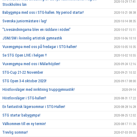
2020-10-29 17:41
Stockholms län
Babygympa med oss i STG-hallen. Ny period startar!
2020-10-21 08:38
Svenska juniormästare i lag!
2020-10-14 08:35
”Livesändningarna blev en räddare i nöden”
2020-10-07 15:11
JSM/SM i kvinnlig artistisk gymnastik
2020-10-06 10:10
Vuxengympa med oss på fredagar i STG-hallen!
2020-10-05 10:35
Se STG Open LIVE i helgen !!
2020-10-02 10:55
Vuxengympa med oss i Mälarhöjden!
2020-09-24 12:16
STG-Cup 21-22 November
2020-09-21 10:32
STG Open 3-4 oktober 2020!
2020-09-17 08:00
Höstlovsläger med inriktning truppgymnastik!
2020-09-14
Höstlovsläger i STG-hallen!!
2020-08-31 17:22
En fantastisk lägersommar i STG-Hallen!
2020-08-28 16:28
STG startar babygympa!
2020-08-25 12:02
Välkommen till en ny termin!
2020-08-17 11:36
Trevlig sommar!
2020-07-03 09:55