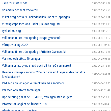
Tack för visat stöd!
2020-05-28 16:22
Sommarläger även vecka 28!
2020-05-25 15:59
Vilket drag det var i Enskedehallen under truppdagen!
2020-05-24 10:04
Vuxengympa med oss under juni och augusti!
2020-05-19 10:00
Lyckad AG-dag !
2020-05-18 16:18
Välkomna till en träningsdag i truppgymnastik!
2020-05-14 18:12
Våruppvisning 2020!
2020-05-11 07:35
Välkomna till en träningsdag i Artistisk Gymnastik!
2020-05-05 15:28
Var med och stötta föreningen!
2020-04-29 08:01
Välkommen att gympa med oss i väntan på sommaren!
2020-04-28 12:47
Hemma i Sverige i sommar ?! Våra gymnastikläger är den perfekta
2020-04-25 09:09
lovaktiviteten!
Vad sägs om en egen AirTrack hemma i sommar?
2020-04-24 18:05
Var med och stötta föreningen!
2020-04-01 11:41
Uppdatering gällande COVID-19, träningen startar igen!
2020-03-25 19:03
Information angående Årsmöte 31/3
2020-03-25 09:48
Påsklovsläger i STG-hallen!