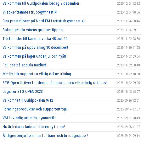
Välkommen till Guldpokalen lördag 9 december
2023-12-04 12:12
Vi söker tränare i truppgymnastik!
2023-12-04 10:56
Fina prestationer på Nord-EM i artistisk gymnastik!
2023-11-26 08:46
Bokningen för vårens grupper öppnar!
2023-11-24 09:51
Telefontider till kansliet vecka 48 och 49
2023-11-22 08:56
Välkommen på uppvisning 10 december!
2023-11-20 11:05
Välkommen på läger under jul och nyår!
2023-11-07 09:54
Följ oss på sociala medier!
2023-11-02 08:48
Medicinsk support en viktig del av träning
2023-10-22 10:30
STG Open är över för denna gång och jisses vilken helg det blev!
2023-10-22 09:05
Dags för STG OPEN 2023
2023-10-13 18:07
Välkomna till Guldpokalen 9/12
2023-09-26 12:51
Föreningsprodukter och supportertröja!
2023-09-14 17:07
VM i kvinnlig artistisk gymnastik!
2023-09-11 20:49
Nu är ledarna laddade för en ny termin!
2023-09-05 11:07
Äntligen börjar terminen för barn -och breddgrupper!
2023-09-04 09:14