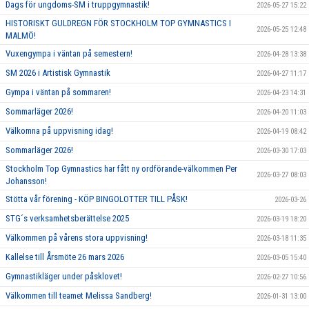
Dags för ungdoms-SM i truppgymnastik!
2026-05-27 15:22
HISTORISKT GULDREGN FÖR STOCKHOLM TOP GYMNASTICS I
2026-05-25 12:48
MALMÖ!
Vuxengympa i väntan på semestern!
2026-04-28 13:38
SM 2026 i Artistisk Gymnastik
2026-04-27 11:17
Gympa i väntan på sommaren!
2026-04-23 14:31
Sommarläger 2026!
2026-04-20 11:03
Välkomna på uppvisning idag!
2026-04-19 08:42
Sommarläger 2026!
2026-03-30 17:03
Stockholm Top Gymnastics har fått ny ordförande-välkommen Per
2026-03-27 08:03
Johansson!
Stötta vår förening - KÖP BINGOLOTTER TILL PÅSK!
2026-03-26
STG´s verksamhetsberättelse 2025
2026-03-19 18:20
Välkommen på vårens stora uppvisning!
2026-03-18 11:35
Kallelse till Årsmöte 26 mars 2026
2026-03-05 15:40
Gymnastikläger under påsklovet!
2026-02-27 10:56
Välkommen till teamet Melissa Sandberg!
2026-01-31 13:00