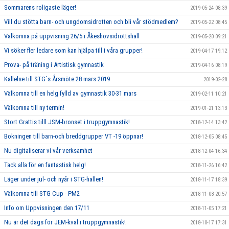
Sommarens roligaste läger!
2019-05-24 08:39
Vill du stötta barn- och ungdomsidrotten och bli vår stödmedlem?
2019-05-22 08:45
Välkomna på uppvisning 26/5 i Åkeshovsidrottshall
2019-05-20 09:21
Vi söker fler ledare som kan hjälpa till i våra grupper!
2019-04-17 19:12
Prova- på träning i Artistisk gymnastik
2019-04-16 08:19
Kallelse till STG´s Årsmöte 28 mars 2019
2019-02-28
Välkomna till en helg fylld av gymnastik 30-31 mars
2019-02-11 10:21
Välkomna till ny termin!
2019-01-21 13:13
Stort Grattis tilll JSM-bronset i truppgymnastik!
2018-12-14 13:42
Bokningen till barn-och breddgrupper VT -19 öppnar!
2018-12-05 08:45
Nu digitaliserar vi vår verksamhet
2018-12-04 16:34
Tack alla för en fantastisk helg!
2018-11-26 16:42
Läger under jul- och nyår i STG-hallen!
2018-11-17 18:39
Välkomna till STG Cup - PM2
2018-11-08 20:57
Info om Uppvisningen den 17/11
2018-11-05 17:21
Nu är det dags för JEM-kval i truppgymnastik!
2018-10-17 17:31