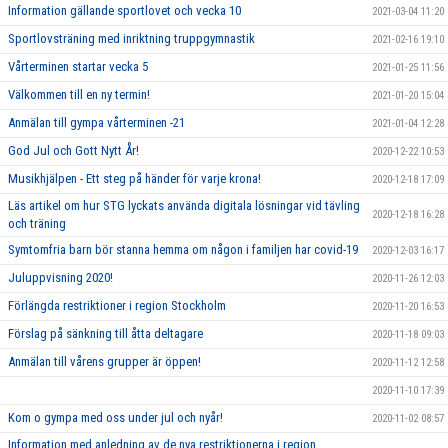
Information gällande sportlovet och vecka 10
2021-03-04 11:20
Sportlovsträning med inriktning truppgymnastik
2021-02-16 19:10
Vårterminen startar vecka 5
2021-01-25 11:56
Välkommen till en ny termin!
2021-01-20 15:04
Anmälan till gympa vårterminen -21
2021-01-04 12:28
God Jul och Gott Nytt År!
2020-12-22 10:53
Musikhjälpen - Ett steg på händer för varje krona!
2020-12-18 17:09
Läs artikel om hur STG lyckats använda digitala lösningar vid tävling
2020-12-18 16:28
och träning
Symtomfria barn bör stanna hemma om någon i familjen har covid-19
2020-12-03 16:17
Juluppvisning 2020!
2020-11-26 12:03
Förlängda restriktioner i region Stockholm
2020-11-20 16:53
Förslag på sänkning till åtta deltagare
2020-11-18 09:03
Anmälan till vårens grupper är öppen!
2020-11-12 12:58
2020-11-10 17:39
Kom o gympa med oss under jul och nyår!
2020-11-02 08:57
Information med anledning av de nya restriktionerna i region