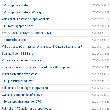
SM i truppgymnastik
2022-05-23 08:16
SM i truppgymnastik 21-22 maj
2022-05-16 15:01
Anmälan till höstens grupper öppnar!
2022-05-11 13:07
STG föreningsprodukter!
2022-05-10 12:34
SM-truppen och USM-truppen har tävlat!
2022-05-09 13:20
Idrottens berättelse
2022-04-29 08:54
Vill du passa på att gympa extra mycket i väntan på sommaren?
2022-04-27 11:06
Sommarläger i STG-hallen!
2022-04-26 14:26
Vuxengympa med oss i sommar!
2022-04-25 13:36
Kom och träna truppgymnastik med oss i SM-truppen!
2022-03-30 18:45
Vilken fantastisk gympafest!
2022-03-29 09:52
STG jubileumsprodukter!
2022-03-28 11:05
Välkomna på söndagens uppvisning!
2022-03-25 18:12
Gymnastikläger under påsklovet!
2022-03-25 09:50
Info om Uppvisningen den 27/3
2022-03-10 15:35
Full rulle i STG-hallen under sportlovet!
2022-03-08 10:46