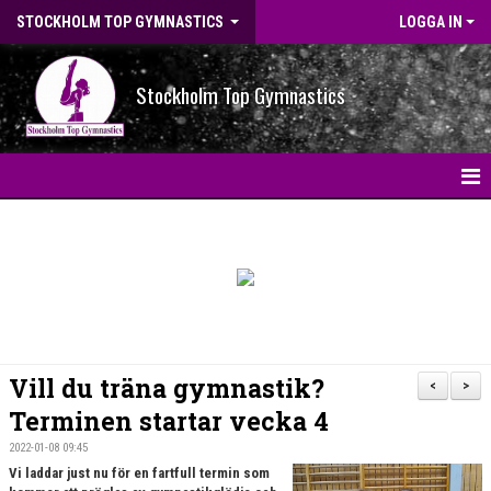
STOCKHOLM TOP GYMNASTICS
LOGGA IN
Stockholm Top Gymnastics
HEM
NYHETER
BILDGALLERI
NYHETSARKIV
Vill du träna gymnastik?
<
>
OM FÖRENINGEN
Terminen startar vecka 4
2022-01-08 09:45
STG-HALLEN
Vi laddar just nu för en fartfull termin som