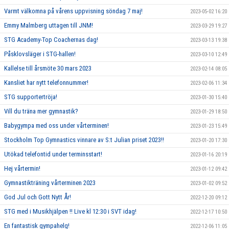
Varmt välkomna på vårens uppvisning söndag 7 maj!
2023-05-02 16:20
Emmy Malmberg uttagen till JNM!
2023-03-29 19:27
STG Academy-Top Coachernas dag!
2023-03-13 19:38
Påsklovsläger i STG-hallen!
2023-03-10 12:49
Kallelse till årsmöte 30 mars 2023
2023-02-14 08:05
Kansliet har nytt telefonnummer!
2023-02-06 11:34
STG supportertröja!
2023-01-30 15:40
Vill du träna mer gymnastik?
2023-01-29 18:50
Babygympa med oss under vårterminen!
2023-01-23 15:49
Stockholm Top Gymnastics vinnare av S:t Julian priset 2023!!
2023-01-20 17:30
Utökad telefontid under terminsstart!
2023-01-16 20:19
Hej vårtermin!
2023-01-12 09:42
Gymnastikträning vårterminen 2023
2023-01-02 09:52
God Jul och Gott Nytt År!
2022-12-20 09:12
STG med i Musikhjälpen !! Live kl 12:30 i SVT idag!
2022-12-17 10:50
En fantastisk gympahelg!
2022-12-06 11:05