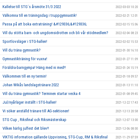
Kallelse till STG´s årsmöte 31/3 2022
2022-03-03 10:20
Välkomna till en träningsdag i truppgymnastik!
2022-02-21 12:01
Passa på att boka extraträning! &#129336;&#129336;
2022-02-15 15:06
Vill du stötta barn- och ungdomsidrotten och bli vår stödmedlem?
2022-02-04 08:23
Sportlovsläger i STG-hallen!
2022-02-02 15:53
Vill du träna gymnastik?
2022-01-30 16:10
Gymnastikträning för vuxna!
2022-01-27 11:09
Föräldra-barngympa! Häng med ni med!!
2022-01-24 15:19
Välkommen till en ny termin!
2022-01-18 09:57
Johan Wikås landslagstränare 2022
2022-01-13 11:10
Vill du träna gymnastik? Terminen startar vecka 4
2022-01-08 09:45
Jul/nyårläger inställt i STG-hallen!
2021-12-22 17:43
Vi söker anställd tränare till AG-sektionen!
2021-12-13 20:58
STG Cup , Riksfinal och Riksmästerskap
2021-12-07 13:00
Vilken härlig julfest det blev!!
2021-12-06 08:00
VIKTIG information gällande Uppvisning, STG-Cup, RM & Riksfinal
2021-11-29 07:59