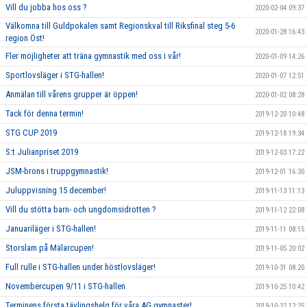
Vill du jobba hos oss ?
2020-02-04 09:37
Välkomna till Guldpokalen samt Regionskval till Riksfinal steg 5-6
2020-01-28 16:43
region Öst!
Fler möjligheter att träna gymnastik med oss i vår!
2020-01-09 14:26
Sportlovsläger i STG-hallen!
2020-01-07 12:51
Anmälan till vårens grupper är öppen!
2020-01-02 08:28
Tack för denna termin!
2019-12-20 10:48
STG CUP 2019
2019-12-18 19:34
S:t Julianpriset 2019
2019-12-03 17:22
JSM-brons i truppgymnastik!
2019-12-01 16:30
Juluppvisning 15 december!
2019-11-13 11:13
Vill du stötta barn- och ungdomsidrotten ?
2019-11-12 22:08
Januariläger i STG-hallen!
2019-11-11 08:15
Storslam på Mälarcupen!
2019-11-05 20:02
Full rulle i STG-hallen under höstlovsläger!
2019-10-31 08:20
Novembercupen 9/11 i STG-hallen
2019-10-25 10:42
Terminens första tävlingshelg för våra AG gymnaster!
2019-10-22 12:25