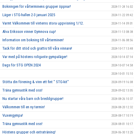
Bokningen för vårterminens grupper öppnar!
2024-11-24 16:02
Läger i STG-hallen 2-3 januari 2025
2024-11-22 09:42
Varmt Välkommen till vinterns stora uppvisning 1/12.
2024-11-14 09:01
Alva Eriksson vinner Gymnova cup!
2024-11-13 08:38
Information om bokning till vårterminen!
2024-11-06 08:56
Tack för ditt stöd och grattis till våra vinnare!
2024-10-17 13:48
Var med på höstens roligaste gympaläger!
2024-10-14 07:14
Dags för STG OPEN 2024
2024-10-07 14:58
2024-10-01 15:10
Stötta din förening & vinn ett fint " STG-kit"
2024-09-19 16:08
Träna gymnastik med oss!
2024-09-02 13:05
Nu startar våra barn och breddgrupper!
2024-08-26 10:37
Välkommen till en ny termin!
2024-08-20 12:32
Vuxengympa!
2024-08-17 10:19
Träna gymnastik med oss!
2024-08-01 10:17
Höstens grupper och extraträning!
2024-06-30 13:25