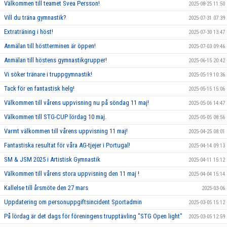
Välkommen till teamet Svea Persson!
2025-08-25 11:50
Vill du träna gymnastik?
2025-07-31 07:39
Extraträning i höst!
2025-07-30 13:47
Anmälan till höstterminen är öppen!
2025-07-03 09:46
Anmälan till höstens gymnastikgrupper!
2025-06-15 20:42
Vi söker tränare i truppgymnastik!
2025-05-19 10:36
Tack för en fantastisk helg!
2025-05-15 15:06
Välkommen till vårens uppvisning nu på söndag 11 maj!
2025-05-06 14:47
Välkommen till STG-CUP lördag 10 maj.
2025-05-05 08:56
Varmt välkommen till vårens uppvisning 11 maj!
2025-04-25 08:01
Fantastiska resultat för våra AG-tjejer i Portugal!
2025-04-14 09:13
SM & JSM 2025 i Artistisk Gymnastik
2025-04-11 15:12
Välkommen till vårens stora uppvisning den 11 maj !
2025-04-04 15:14
Kallelse till årsmöte den 27 mars
2025-03-06
Uppdatering om personuppgiftsincident Sportadmin
2025-03-05 15:12
På lördag är det dags för föreningens trupptävling "STG Open light"
2025-03-05 12:59