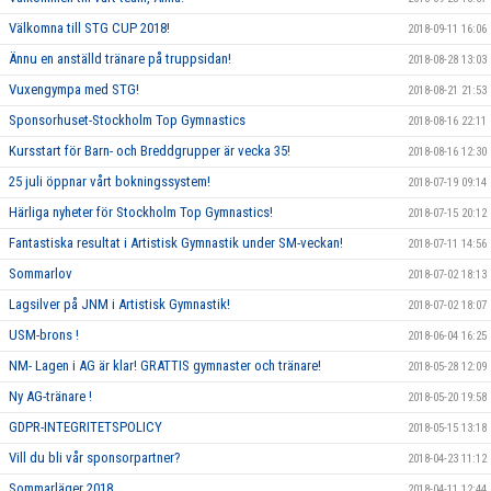
Välkomna till STG CUP 2018!
2018-09-11 16:06
Ännu en anställd tränare på truppsidan!
2018-08-28 13:03
Vuxengympa med STG!
2018-08-21 21:53
Sponsorhuset-Stockholm Top Gymnastics
2018-08-16 22:11
Kursstart för Barn- och Breddgrupper är vecka 35!
2018-08-16 12:30
25 juli öppnar vårt bokningssystem!
2018-07-19 09:14
Härliga nyheter för Stockholm Top Gymnastics!
2018-07-15 20:12
Fantastiska resultat i Artistisk Gymnastik under SM-veckan!
2018-07-11 14:56
Sommarlov
2018-07-02 18:13
Lagsilver på JNM i Artistisk Gymnastik!
2018-07-02 18:07
USM-brons !
2018-06-04 16:25
NM- Lagen i AG är klar! GRATTIS gymnaster och tränare!
2018-05-28 12:09
Ny AG-tränare !
2018-05-20 19:58
GDPR-INTEGRITETSPOLICY
2018-05-15 13:18
Vill du bli vår sponsorpartner?
2018-04-23 11:12
Sommarläger 2018
2018-04-11 12:44