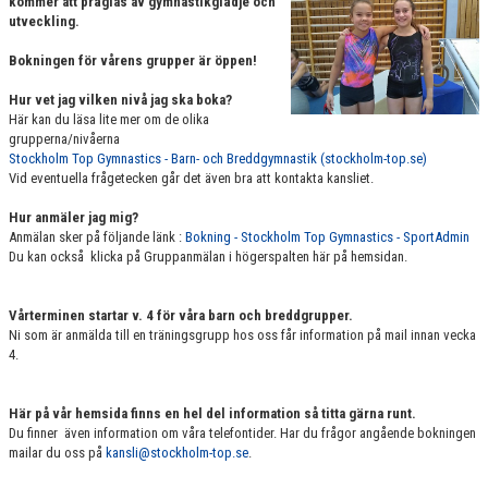
kommer att präglas av gymnastikglädje och
VÄRDEGRUND
utveckling.
Bokningen för vårens grupper är öppen!
FÖRENINGSPRODUKTER
Hur vet jag vilken nivå jag ska boka?
KONTAKT
Här kan du läsa lite mer om de olika
grupperna/nivåerna
Stockholm Top Gymnastics - Barn- och Breddgymnastik (stockholm-top.se)
MÄRKESTAGNING
Vid eventuella frågetecken går det även bra att kontakta kansliet.
Hur anmäler jag mig?
Anmälan sker på följande länk :
Bokning - Stockholm Top Gymnastics - SportAdmin
Du kan också klicka på Gruppanmälan i högerspalten här på hemsidan.
Vårterminen startar v. 4 för våra barn och breddgrupper.
Ni som är anmälda till en träningsgrupp hos oss får information på mail innan vecka
4.
Här på vår hemsida finns en hel del information så titta gärna runt.
Du finner även information om våra telefontider. Har du frågor angående bokningen
mailar du oss på
kansli@stockholm-top.se
.