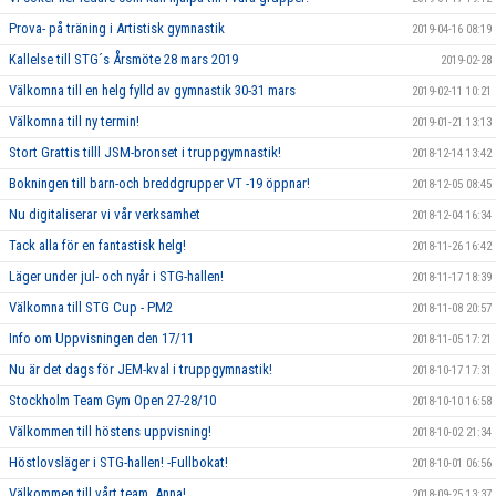
Prova- på träning i Artistisk gymnastik
2019-04-16 08:19
Kallelse till STG´s Årsmöte 28 mars 2019
2019-02-28
Välkomna till en helg fylld av gymnastik 30-31 mars
2019-02-11 10:21
Välkomna till ny termin!
2019-01-21 13:13
Stort Grattis tilll JSM-bronset i truppgymnastik!
2018-12-14 13:42
Bokningen till barn-och breddgrupper VT -19 öppnar!
2018-12-05 08:45
Nu digitaliserar vi vår verksamhet
2018-12-04 16:34
Tack alla för en fantastisk helg!
2018-11-26 16:42
Läger under jul- och nyår i STG-hallen!
2018-11-17 18:39
Välkomna till STG Cup - PM2
2018-11-08 20:57
Info om Uppvisningen den 17/11
2018-11-05 17:21
Nu är det dags för JEM-kval i truppgymnastik!
2018-10-17 17:31
Stockholm Team Gym Open 27-28/10
2018-10-10 16:58
Välkommen till höstens uppvisning!
2018-10-02 21:34
Höstlovsläger i STG-hallen! -Fullbokat!
2018-10-01 06:56
Välkommen till vårt team, Anna!
2018-09-25 13:37