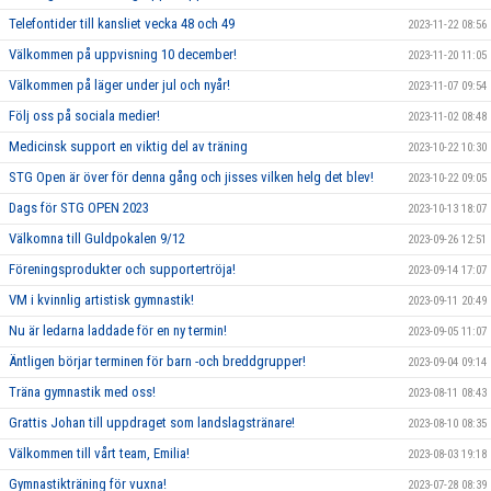
Telefontider till kansliet vecka 48 och 49
2023-11-22 08:56
Välkommen på uppvisning 10 december!
2023-11-20 11:05
Välkommen på läger under jul och nyår!
2023-11-07 09:54
Följ oss på sociala medier!
2023-11-02 08:48
Medicinsk support en viktig del av träning
2023-10-22 10:30
STG Open är över för denna gång och jisses vilken helg det blev!
2023-10-22 09:05
Dags för STG OPEN 2023
2023-10-13 18:07
Välkomna till Guldpokalen 9/12
2023-09-26 12:51
Föreningsprodukter och supportertröja!
2023-09-14 17:07
VM i kvinnlig artistisk gymnastik!
2023-09-11 20:49
Nu är ledarna laddade för en ny termin!
2023-09-05 11:07
Äntligen börjar terminen för barn -och breddgrupper!
2023-09-04 09:14
Träna gymnastik med oss!
2023-08-11 08:43
Grattis Johan till uppdraget som landslagstränare!
2023-08-10 08:35
Välkommen till vårt team, Emilia!
2023-08-03 19:18
Gymnastikträning för vuxna!
2023-07-28 08:39