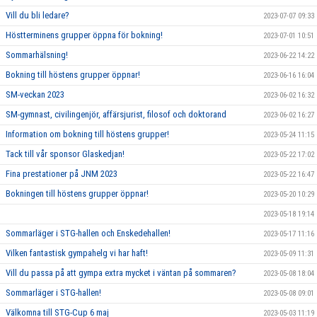
Vill du bli ledare?
2023-07-07 09:33
Höstterminens grupper öppna för bokning!
2023-07-01 10:51
Sommarhälsning!
2023-06-22 14:22
Bokning till höstens grupper öppnar!
2023-06-16 16:04
SM-veckan 2023
2023-06-02 16:32
SM-gymnast, civilingenjör, affärsjurist, filosof och doktorand
2023-06-02 16:27
Information om bokning till höstens grupper!
2023-05-24 11:15
Tack till vår sponsor Glaskedjan!
2023-05-22 17:02
Fina prestationer på JNM 2023
2023-05-22 16:47
Bokningen till höstens grupper öppnar!
2023-05-20 10:29
2023-05-18 19:14
Sommarläger i STG-hallen och Enskedehallen!
2023-05-17 11:16
Vilken fantastisk gympahelg vi har haft!
2023-05-09 11:31
Vill du passa på att gympa extra mycket i väntan på sommaren?
2023-05-08 18:04
Sommarläger i STG-hallen!
2023-05-08 09:01
Välkomna till STG-Cup 6 maj
2023-05-03 11:19