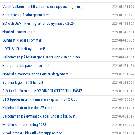
Varmt Välkommen till vårens stora uppvisning 5 maj!
2024-04-22 14:28
Kom o heja på våra gymnaster!
2024-04-17 07:21
EM och JEM i kvinnlig artistisk gymnastik 2024
2024-04-16 15:25
Nordiskt brons i barr !
2024-04-14 07:58
Gymnastikläger i sommar!
2024-04-04 08:32
JOYNA - Ett helt nytt lotteri!
2024-04-03 17:12
Välkommen på föreningens stora uppvisning 5 maj!
2024-04-02 10:08
Köp gärna din påsklott online!
2024-03-27 11:59
Nordiska mästerskapen i Artistisk gymnastik!
2024-03-26 17:24
Sommarläger i STG-hallen!
2024-03-23 10:03
Stötta vår förening - KÖP BINGOLOTTER TILL PÅSK!
2024-03-21 10:17
STG bjuder in till Riksmästerskap samt STG Cup
2024-03-18 08:50
Kallelse till årsmöte den 27 mars
2024-03-07 19:30
Välkommen på gymnastikläger under påsklovet!
2024-03-05 10:15
Medlemsundersökning 2023
2024-02-05 09:06
Vi välkomnar Ebba till vår truppsektion!
2024-01-29 19:00