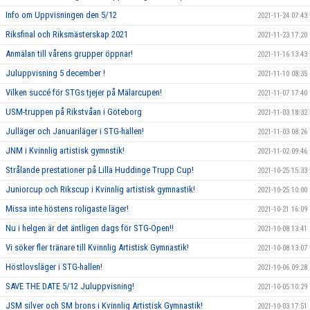
Info om Uppvisningen den 5/12
2021-11-24 07:43
Riksfinal och Riksmästerskap 2021
2021-11-23 17:20
Anmälan till vårens grupper öppnar!
2021-11-16 13:43
Juluppvisning 5 december !
2021-11-10 08:35
Vilken succé för STGs tjejer på Mälarcupen!
2021-11-07 17:40
USM-truppen på Rikstvåan i Göteborg
2021-11-03 18:32
Julläger och Januariläger i STG-hallen!
2021-11-03 08:26
JNM i Kvinnlig artistisk gymnstik!
2021-11-02 09:46
Strålande prestationer på Lilla Huddinge Trupp Cup!
2021-10-25 15:33
Juniorcup och Rikscup i Kvinnlig artistisk gymnastik!
2021-10-25 10:00
Missa inte höstens roligaste läger!
2021-10-21 16:09
Nu i helgen är det äntligen dags för STG-Open!!
2021-10-08 13:41
Vi söker fler tränare till Kvinnlig Artistisk Gymnastik!
2021-10-08 13:07
Höstlovsläger i STG-hallen!
2021-10-06 09:28
SAVE THE DATE 5/12 Juluppvisning!
2021-10-05 10:29
JSM silver och SM brons i Kvinnlig Artistisk Gymnastik!
2021-10-03 17:51