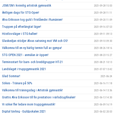
JSM/SM i kvinnlig artistisk gymnastik
2021-09-28 15:03
Äntligen dags för STG-Open!
2021-09-28 11:11
Alva Eriksson tog guld i fristående i Rumänien!
2021-09-20 11:09
Truppen på efterlängtat läger!
2021-09-16 07:53
Höstlovsläger i STG-hallen!
2021-09-11 09:13
Glaskedjan stödjer Alvas satsning mot VM och OS!
2021-09-10 09:30
Välkomna till en ny härlig termin full av gympa!
2021-08-26 18:16
STG OPEN 2021 - anmälan är öppen!
2021-08-23 15:27
Terminsstart för barn- och breddgrupper HT-21
2021-08-21 10:13
Landslaget i truppgymnastik 2021
2021-07-07 13:42
Glad Sommar!
2021-06-24
Sökes - Tränare på 50%
2021-06-16 11:18
Välkomna till träningsdag i Artistisk gymnastik!
2021-06-14 13:36
Grattis Alva Eriksson till fin prestation i värlsdcupfinalen!
2021-06-13 14:30
Vi söker fler ledare inom truppgymnastik!
2021-06-09 16:19
Digital tävling - Guldpokalen 2021
2021-06-02 20:03