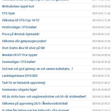
Alviksskolans öppet hus!
2019-10-09 09:58
STG Open
2019-10-01 11:30
Välkomna till STG-Cup 14/12!
2019-09-12 15:34
Höstlovsläger i STG-hallen!
2019-09-09 15:45
Prova på Artistisk Gymnastik!
2019-08-30 15:01
Välkomna alla gympasugna pojkar!
2019-08-06 14:30
Stort Grattis Alva till silver på SM
2019-06-27 07:32
Anmälan till HT-19 är öppen!
2019-06-24 08:26
Sommarläger i STG-hallen!
2019-06-09 20:53
God mat och god gärning i en och samma kullerbytta...?
2019-06-07 16:03
Landslagstränare 2019-2020
2019-06-05 12:31
Tack för en fantastisk uppvisning!
2019-05-27 08:37
Sommarens roligaste läger!
2019-05-24 08:39
Vill du stötta barn- och ungdomsidrotten och bli vår stödmedlem?
2019-05-22 08:45
Välkomna på uppvisning 26/5 i Åkeshovsidrottshall
2019-05-20 09:21
Vi söker fler ledare som kan hjälpa till i våra grupper!
2019-04-17 19:12