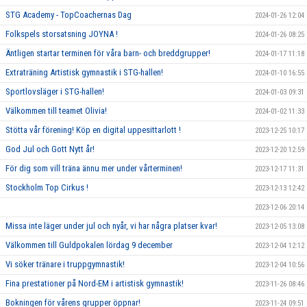
STG Academy - TopCoachernas Dag
2024-01-26 12:04
Folkspels storsatsning JOYNA !
2024-01-26 08:25
Äntligen startar terminen för våra barn- och breddgrupper!
2024-01-17 11:18
Extraträning Artistisk gymnastik i STG-hallen!
2024-01-10 16:55
Sportlovsläger i STG-hallen!
2024-01-03 09:31
Välkommen till teamet Olivia!
2024-01-02 11:33
Stötta vår förening! Köp en digital uppesittarlott !
2023-12-25 10:17
God Jul och Gott Nytt år!
2023-12-20 12:59
För dig som vill träna ännu mer under vårterminen!
2023-12-17 11:31
Stockholm Top Cirkus !
2023-12-13 12:42
2023-12-06 20:14
Missa inte läger under jul och nyår, vi har några platser kvar!
2023-12-05 13:08
Välkommen till Guldpokalen lördag 9 december
2023-12-04 12:12
Vi söker tränare i truppgymnastik!
2023-12-04 10:56
Fina prestationer på Nord-EM i artistisk gymnastik!
2023-11-26 08:46
Bokningen för vårens grupper öppnar!
2023-11-24 09:51