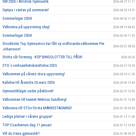
SM 2026 i Artistisk Gymnastik
2026-04-27 11:17
Gympa i väntan på sommaren!
2026-04-23 14:31
Sommarläger 2026!
2026-04-20 11:03
Välkomna på uppvisning idag!
2026-04-19 08:42
Sommarläger 2026!
2026-03-30 17:03
Stockholm Top Gymnastics har fått ny ordförande-välkommen Per
2026-03-27 08:03
Johansson!
Stötta vår förening - KÖP BINGOLOTTER TILL PÅSK!
2026-03-26
STG´s verksamhetsberättelse 2025
2026-03-19 18:20
Välkommen på vårens stora uppvisning!
2026-03-18 11:35
Kallelse till Årsmöte 26 mars 2026
2026-03-05 15:40
Gymnastikläger under påsklovet!
2026-02-27 10:56
Välkommen till teamet Melissa Sandberg!
2026-01-31 13:00
Välkomna till STGs första MÄRKESTAGNING!
2026-01-28 09:50
Lediga platser i vårens grupper!
2026-01-13 11:06
TOP-Coachernas dag 11 januari
2026-01-12 10:40
Vill du träna gymnastik?
2026-01-08 09:37