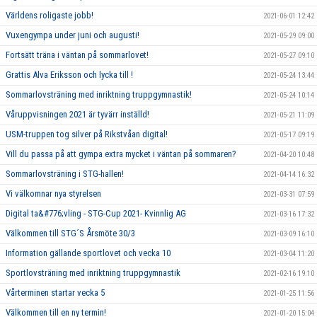
Världens roligaste jobb!
2021-06-01 12:42
Vuxengympa under juni och augusti!
2021-05-29 09:00
Fortsätt träna i väntan på sommarlovet!
2021-05-27 09:10
Grattis Alva Eriksson och lycka till !
2021-05-24 13:44
Sommarlovsträning med inriktning truppgymnastik!
2021-05-24 10:14
Våruppvisningen 2021 är tyvärr inställd!
2021-05-21 11:09
USM-truppen tog silver på Rikstvåan digital!
2021-05-17 09:19
Vill du passa på att gympa extra mycket i väntan på sommaren?
2021-04-20 10:48
Sommarlovsträning i STG-hallen!
2021-04-14 16:32
Vi välkomnar nya styrelsen
2021-03-31 07:59
Digital ta&#776;vling - STG-Cup 2021- Kvinnlig AG
2021-03-16 17:32
Välkommen till STG´S Årsmöte 30/3
2021-03-09 16:10
Information gällande sportlovet och vecka 10
2021-03-04 11:20
Sportlovsträning med inriktning truppgymnastik
2021-02-16 19:10
Vårterminen startar vecka 5
2021-01-25 11:56
Välkommen till en ny termin!
2021-01-20 15:04