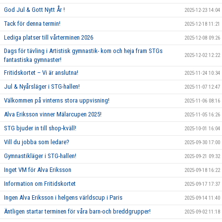
God Jul & Gott Nytt År !
2025-12-23 14:04
Tack för denna termin!
2025-12-18 11:21
Lediga platser till vårterminen 2026
2025-12-08 09:26
Dags för tävling i Artistisk gymnastik- kom och heja fram STGs
2025-12-02 12:22
fantastiska gymnaster!
Fritidskortet – Vi är anslutna!
2025-11-24 10:34
Jul & Nyårsläger i STG-hallen!
2025-11-07 12:47
Välkommen på vinterns stora uppvisning!
2025-11-06 08:16
Alva Eriksson vinner Mälarcupen 2025!
2025-11-05 16:26
STG bjuder in till shop-kväll!
2025-10-01 16:04
Vill du jobba som ledare?
2025-09-30 17:00
Gymnastikläger i STG-hallen!
2025-09-21 09:32
Inget VM för Alva Eriksson
2025-09-18 16:22
Information om Fritidskortet
2025-09-17 17:37
Ingen Alva Eriksson i helgens världscup i Paris
2025-09-14 11:40
Äntligen startar terminen för våra barn-och breddgrupper!
2025-09-02 11:18