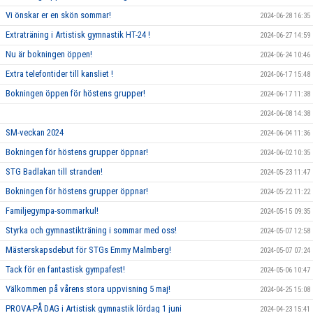
Vi önskar er en skön sommar!
2024-06-28 16:35
Extraträning i Artistisk gymnastik HT-24 !
2024-06-27 14:59
Nu är bokningen öppen!
2024-06-24 10:46
Extra telefontider till kansliet !
2024-06-17 15:48
Bokningen öppen för höstens grupper!
2024-06-17 11:38
2024-06-08 14:38
SM-veckan 2024
2024-06-04 11:36
Bokningen för höstens grupper öppnar!
2024-06-02 10:35
STG Badlakan till stranden!
2024-05-23 11:47
Bokningen för höstens grupper öppnar!
2024-05-22 11:22
Familjegympa-sommarkul!
2024-05-15 09:35
Styrka och gymnastikträning i sommar med oss!
2024-05-07 12:58
Mästerskapsdebut för STGs Emmy Malmberg!
2024-05-07 07:24
Tack för en fantastisk gympafest!
2024-05-06 10:47
Välkommen på vårens stora uppvisning 5 maj!
2024-04-25 15:08
PROVA-PÅ DAG i Artistisk gymnastik lördag 1 juni
2024-04-23 15:41