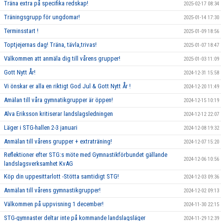
Träna extra på specifika redskap!
2025-02-17 08:34
Träningsgrupp för ungdomar!
2025-01-14 17:30
Terminsstart !
2025-01-09 18:56
Toptjejernas dag! Träna, tävla,trivas!
2025-01-07 18:47
Välkommen att anmäla dig till vårens grupper!
2025-01-03 11:09
Gott Nytt År!
2024-12-31 15:58
Vi önskar er alla en riktigt God Jul & Gott Nytt År !
2024-12-20 11:49
Amälan till våra gymnatikgrupper är öppen!
2024-12-15 10:19
Alva Eriksson kritiserar landslagsledningen
2024-12-12 22:07
Läger i STG-hallen 2-3 januari
2024-12-08 19:32
Anmälan till vårens grupper + extraträning!
2024-12-07 15:20
Reflektioner efter STG:s möte med Gymnastikförbundet gällande
2024-12-06 10:56
landslagsverksamhet KvAG
Köp din uppesittarlott -Stötta samtidigt STG!
2024-12-03 09:36
Anmälan till vårens gymnastikgrupper!
2024-12-02 09:13
Välkommen på uppvisning 1 december!
2024-11-30 22:15
STG-gymnaster deltar inte på kommande landslagsläger
2024-11-29 12:39