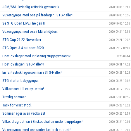
JSM/SM i kvinnlig artistisk gymnastik
2020-10-06 10:10
Vuxengympa med oss på fredagar i STG-hallen!
2020-10-05 10:35
Se STG Open LIVE i helgen !!
2020-10-02 10:55
Vuxengympa med oss i Mälarhöjden!
2020-09-24 12:16
STG-Cup 21-22 November
2020-09-21 10:32
STG Open 3-4 oktober 2020!
2020-09-17 08:00
Höstlovsläger med inriktning truppgymnastik!
2020-09-14
Höstlovsläger i STG-hallen!!
2020-08-31 17:22
En fantastisk lägersommar i STG-Hallen!
2020-08-28 16:28
STG startar babygympa!
2020-08-25 12:02
Välkommen till en ny termin!
2020-08-17 11:36
Trevlig sommar!
2020-07-03 09:55
Tack för visat stöd!
2020-05-28 16:22
Sommarläger även vecka 28!
2020-05-25 15:59
Vilket drag det var i Enskedehallen under truppdagen!
2020-05-24 10:04
Vuxengympa med oss under juni och augusti!
2020-05-19 10:00