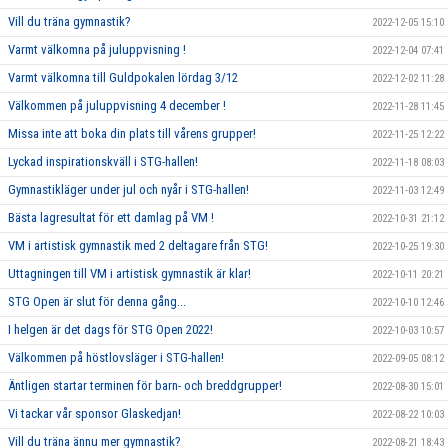
Vill du träna gymnastik?
2022-12-05 15:10
Varmt välkomna på juluppvisning !
2022-12-04 07:41
Varmt välkomna till Guldpokalen lördag 3/12
2022-12-02 11:28
Välkommen på juluppvisning 4 december !
2022-11-28 11:45
Missa inte att boka din plats till vårens grupper!
2022-11-25 12:22
Lyckad inspirationskväll i STG-hallen!
2022-11-18 08:03
Gymnastikläger under jul och nyår i STG-hallen!
2022-11-03 12:49
Bästa lagresultat för ett damlag på VM !
2022-10-31 21:12
VM i artistisk gymnastik med 2 deltagare från STG!
2022-10-25 19:30
Uttagningen till VM i artistisk gymnastik är klar!
2022-10-11 20:21
STG Open är slut för denna gång...
2022-10-10 12:46
I helgen är det dags för STG Open 2022!
2022-10-03 10:57
Välkommen på höstlovsläger i STG-hallen!
2022-09-05 08:12
Äntligen startar terminen för barn- och breddgrupper!
2022-08-30 15:01
Vi tackar vår sponsor Glaskedjan!
2022-08-22 10:03
Vill du träna ännu mer gymnastik?
2022-08-21 18:43