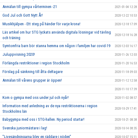
Anmälan till gympa vårterminen -21
2021-01-04 12:28
God Jul och Gott Nytt År!
2020-12-22 10:53
Musikhjälpen - Ett steg på händer för varje krona!
2020-12-18 17:09
Läs artikel om hur STG lyckats använda digitala lösningar vid tävling
2020-12-18 16:28
och träning
Symtomfria barn bör stanna hemma om någon i familjen har covid-19
2020-12-03 16:17
Juluppvisning 2020!
2020-11-26 12:03
Förlängda restriktioner i region Stockholm
2020-11-20 16:53
Förslag på sänkning till åtta deltagare
2020-11-18 09:03
Anmälan till vårens grupper är öppen!
2020-11-12 12:58
2020-11-10 17:39
Kom o gympa med oss under jul och nyår!
2020-11-02 08:57
Information med anledning av de nya restriktionerna i region
2020-10-29 17:41
Stockholms län
Babygympa med oss i STG-hallen. Ny period startar!
2020-10-21 08:38
Svenska juniormästare i lag!
2020-10-14 08:35
”Livesändningarna blev en räddare i nöden”
2020-10-07 15:11