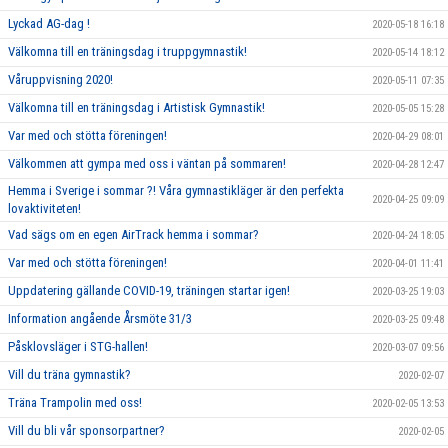
Lyckad AG-dag !
2020-05-18 16:18
Välkomna till en träningsdag i truppgymnastik!
2020-05-14 18:12
Våruppvisning 2020!
2020-05-11 07:35
Välkomna till en träningsdag i Artistisk Gymnastik!
2020-05-05 15:28
Var med och stötta föreningen!
2020-04-29 08:01
Välkommen att gympa med oss i väntan på sommaren!
2020-04-28 12:47
Hemma i Sverige i sommar ?! Våra gymnastikläger är den perfekta
2020-04-25 09:09
lovaktiviteten!
Vad sägs om en egen AirTrack hemma i sommar?
2020-04-24 18:05
Var med och stötta föreningen!
2020-04-01 11:41
Uppdatering gällande COVID-19, träningen startar igen!
2020-03-25 19:03
Information angående Årsmöte 31/3
2020-03-25 09:48
Påsklovsläger i STG-hallen!
2020-03-07 09:56
Vill du träna gymnastik?
2020-02-07
Träna Trampolin med oss!
2020-02-05 13:53
Vill du bli vår sponsorpartner?
2020-02-05