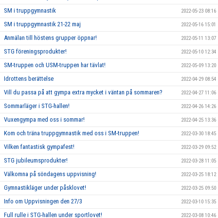
SM i truppgymnastik
2022-05-23 08:16
SM i truppgymnastik 21-22 maj
2022-05-16 15:01
Anmälan till höstens grupper öppnar!
2022-05-11 13:07
STG föreningsprodukter!
2022-05-10 12:34
SM-truppen och USM-truppen har tävlat!
2022-05-09 13:20
Idrottens berättelse
2022-04-29 08:54
Vill du passa på att gympa extra mycket i väntan på sommaren?
2022-04-27 11:06
Sommarläger i STG-hallen!
2022-04-26 14:26
Vuxengympa med oss i sommar!
2022-04-25 13:36
Kom och träna truppgymnastik med oss i SM-truppen!
2022-03-30 18:45
Vilken fantastisk gympafest!
2022-03-29 09:52
STG jubileumsprodukter!
2022-03-28 11:05
Välkomna på söndagens uppvisning!
2022-03-25 18:12
Gymnastikläger under påsklovet!
2022-03-25 09:50
Info om Uppvisningen den 27/3
2022-03-10 15:35
Full rulle i STG-hallen under sportlovet!
2022-03-08 10:46