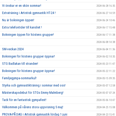
Vi önskar er en skön sommar!
2024-06-28 16:35
Extraträning i Artistisk gymnastik HT-24 !
2024-06-27 14:59
Nu är bokningen öppen!
2024-06-24 10:46
Extra telefontider till kansliet !
2024-06-17 15:48
Bokningen öppen för höstens grupper!
2024-06-17 11:38
2024-06-08 14:38
SM-veckan 2024
2024-06-04 11:36
Bokningen för höstens grupper öppnar!
2024-06-02 10:35
STG Badlakan till stranden!
2024-05-23 11:47
Bokningen för höstens grupper öppnar!
2024-05-22 11:22
Familjegympa-sommarkul!
2024-05-15 09:35
Styrka och gymnastikträning i sommar med oss!
2024-05-07 12:58
Mästerskapsdebut för STGs Emmy Malmberg!
2024-05-07 07:24
Tack för en fantastisk gympafest!
2024-05-06 10:47
Välkommen på vårens stora uppvisning 5 maj!
2024-04-25 15:08
PROVA-PÅ DAG i Artistisk gymnastik lördag 1 juni
2024-04-23 15:41