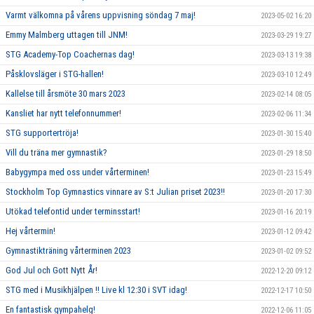
Varmt välkomna på vårens uppvisning söndag 7 maj!
2023-05-02 16:20
Emmy Malmberg uttagen till JNM!
2023-03-29 19:27
STG Academy-Top Coachernas dag!
2023-03-13 19:38
Påsklovsläger i STG-hallen!
2023-03-10 12:49
Kallelse till årsmöte 30 mars 2023
2023-02-14 08:05
Kansliet har nytt telefonnummer!
2023-02-06 11:34
STG supportertröja!
2023-01-30 15:40
Vill du träna mer gymnastik?
2023-01-29 18:50
Babygympa med oss under vårterminen!
2023-01-23 15:49
Stockholm Top Gymnastics vinnare av S:t Julian priset 2023!!
2023-01-20 17:30
Utökad telefontid under terminsstart!
2023-01-16 20:19
Hej vårtermin!
2023-01-12 09:42
Gymnastikträning vårterminen 2023
2023-01-02 09:52
God Jul och Gott Nytt År!
2022-12-20 09:12
STG med i Musikhjälpen !! Live kl 12:30 i SVT idag!
2022-12-17 10:50
En fantastisk gympahelg!
2022-12-06 11:05