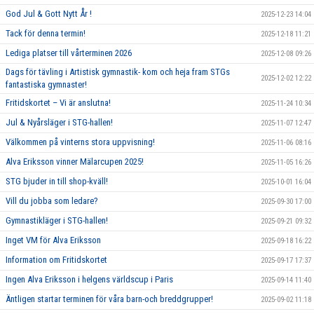
God Jul & Gott Nytt År !
2025-12-23 14:04
Tack för denna termin!
2025-12-18 11:21
Lediga platser till vårterminen 2026
2025-12-08 09:26
Dags för tävling i Artistisk gymnastik- kom och heja fram STGs
2025-12-02 12:22
fantastiska gymnaster!
Fritidskortet – Vi är anslutna!
2025-11-24 10:34
Jul & Nyårsläger i STG-hallen!
2025-11-07 12:47
Välkommen på vinterns stora uppvisning!
2025-11-06 08:16
Alva Eriksson vinner Mälarcupen 2025!
2025-11-05 16:26
STG bjuder in till shop-kväll!
2025-10-01 16:04
Vill du jobba som ledare?
2025-09-30 17:00
Gymnastikläger i STG-hallen!
2025-09-21 09:32
Inget VM för Alva Eriksson
2025-09-18 16:22
Information om Fritidskortet
2025-09-17 17:37
Ingen Alva Eriksson i helgens världscup i Paris
2025-09-14 11:40
Äntligen startar terminen för våra barn-och breddgrupper!
2025-09-02 11:18