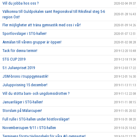
Vill du jobba hos oss ?
2020-02-04 09:37
Välkomna till Guldpokalen samt Regionskval till Riksfinal steg 5-6
2020-01-28 16:43
region Öst!
Fler möjligheter att träna gymnastik med oss i vår!
2020-01-09 14:26
Sportlovsläger i STG-hallen!
2020-01-07 12:51
Anmälan till vårens grupper är öppen!
2020-01-02 08:28
Tack för denna termin!
2019-12-20 10:48
STG CUP 2019
2019-12-18 19:34
S:t Julianpriset 2019
2019-12-03 17:22
JSM-brons i truppgymnastik!
2019-12-01 16:30
Juluppvisning 15 december!
2019-11-13 11:13
Vill du stötta barn- och ungdomsidrotten ?
2019-11-12 22:08
Januariläger i STG-hallen!
2019-11-11 08:15
Storslam på Mälarcupen!
2019-11-05 20:02
Full rulle i STG-hallen under höstlovsläger!
2019-10-31 08:20
Novembercupen 9/11 i STG-hallen
2019-10-25 10:42
Terminens första tävlingshelg för våra AG gymnaster!
2019-10-22 12:25