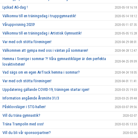
Lyckad AG-dag !
2020-05-18 16:18
Välkomna till en träningsdag i truppgymnastik!
2020-05-14 18:12
Våruppvisning 2020!
2020-05-11 07:35
Välkomna till en träningsdag i Artistisk Gymnastik!
2020-05-05 15:28
Var med och stötta föreningen!
2020-04-29 08:01
Välkommen att gympa med oss i väntan på sommaren!
2020-04-28 12:47
Hemma i Sverige i sommar ?! Våra gymnastikläger är den perfekta
2020-04-25 09:09
lovaktiviteten!
Vad sägs om en egen AirTrack hemma i sommar?
2020-04-24 18:05
Var med och stötta föreningen!
2020-04-01 11:41
Uppdatering gällande COVID-19, träningen startar igen!
2020-03-25 19:03
Information angående Årsmöte 31/3
2020-03-25 09:48
Påsklovsläger i STG-hallen!
2020-03-07 09:56
Vill du träna gymnastik?
2020-02-07
Träna Trampolin med oss!
2020-02-05 13:53
Vill du bli vår sponsorpartner?
2020-02-05