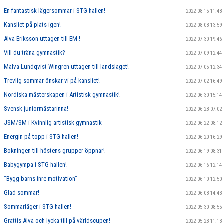
En fantastisk lägersommar i STG-hallen!
2022-08-15 11:48
Kansliet på plats igen!
2022-08-08 13:59
Alva Eriksson uttagen till EM !
2022-07-30 19:46
Vill du träna gymnastik?
2022-07-09 12:44
Malva Lundqvist Wingren uttagen till landslaget!
2022-07-05 12:34
Trevlig sommar önskar vi på kansliet!
2022-07-02 16:49
Nordiska mästerskapen i Artistisk gymnastik!
2022-06-30 15:14
Svensk juniormästarinna!
2022-06-28 07:02
JSM/SM i Kvinnlig artistisk gymnastik
2022-06-22 08:12
Energin på topp i STG-hallen!
2022-06-20 16:29
Bokningen till höstens grupper öppnar!
2022-06-19 08:31
Babygympa i STG-hallen!
2022-06-16 12:14
”Bygg barns inre motivation”
2022-06-10 12:50
Glad sommar!
2022-06-08 14:43
Sommarläger i STG-hallen!
2022-05-30 08:55
Grattis Alva och lycka till på världscupen!
2022-05-23 11:13