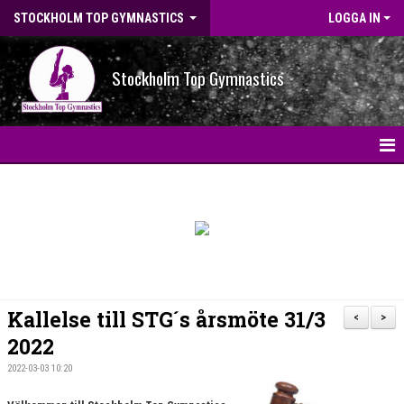
STOCKHOLM TOP GYMNASTICS
LOGGA IN
Stockholm Top Gymnastics
HEM
NYHETER
BILDGALLERI
NYHETSARKIV
Kallelse till STG´s årsmöte 31/3
<
>
OM FÖRENINGEN
2022
2022-03-03 10:20
STG-HALLEN