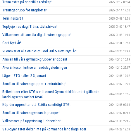
Träna extra på specifika redskap!
2025-02-17 08:34
Träningsgrupp för ungdomar!
2025-01-14 17:30
Terminsstart !
2025-01-09 18:56
Toptjejernas dag! Träna, tävla,trivas!
2025-01-07 18:47
Välkommen att anmäla dig till vårens grupper!
2025-01-03 11:09
Gott Nytt År!
2024-12-31 15:58
Vi önskar er alla en riktigt God Jul & Gott Nytt År !
2024-12-20 11:49
Amälan till våra gymnatikgrupper är öppen!
2024-12-15 10:19
Alva Eriksson kritiserar landslagsledningen
2024-12-12 22:07
Läger i STG-hallen 2-3 januari
2024-12-08 19:32
Anmälan till vårens grupper + extraträning!
2024-12-07 15:20
Reflektioner efter STG:s möte med Gymnastikförbundet gällande
2024-12-06 10:56
landslagsverksamhet KvAG
Köp din uppesittarlott -Stötta samtidigt STG!
2024-12-03 09:36
Anmälan till vårens gymnastikgrupper!
2024-12-02 09:13
Välkommen på uppvisning 1 december!
2024-11-30 22:15
STG-gymnaster deltar inte på kommande landslagsläger
2024-11-29 12:39