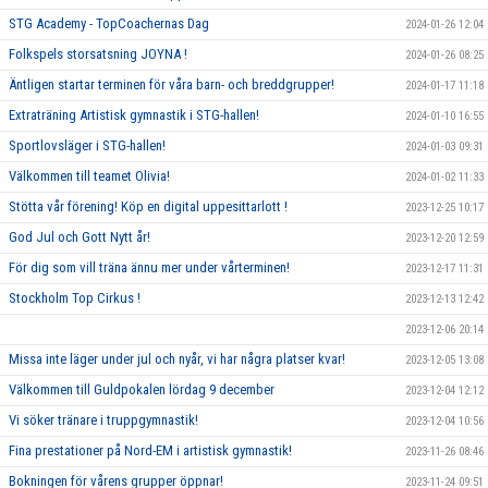
STG Academy - TopCoachernas Dag
2024-01-26 12:04
Folkspels storsatsning JOYNA !
2024-01-26 08:25
Äntligen startar terminen för våra barn- och breddgrupper!
2024-01-17 11:18
Extraträning Artistisk gymnastik i STG-hallen!
2024-01-10 16:55
Sportlovsläger i STG-hallen!
2024-01-03 09:31
Välkommen till teamet Olivia!
2024-01-02 11:33
Stötta vår förening! Köp en digital uppesittarlott !
2023-12-25 10:17
God Jul och Gott Nytt år!
2023-12-20 12:59
För dig som vill träna ännu mer under vårterminen!
2023-12-17 11:31
Stockholm Top Cirkus !
2023-12-13 12:42
2023-12-06 20:14
Missa inte läger under jul och nyår, vi har några platser kvar!
2023-12-05 13:08
Välkommen till Guldpokalen lördag 9 december
2023-12-04 12:12
Vi söker tränare i truppgymnastik!
2023-12-04 10:56
Fina prestationer på Nord-EM i artistisk gymnastik!
2023-11-26 08:46
Bokningen för vårens grupper öppnar!
2023-11-24 09:51