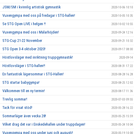
JSM/SM i kvinnlig artistisk gymnastik
2020-10-06 10:10
Vuxengympa med oss på fredagar i STG-hallen!
2020-10-05 10:35
Se STG Open LIVE i helgen !!
2020-10-02 10:55
Vuxengympa med oss i Mälarhöjden!
2020-09-24 12:16
STG-Cup 21-22 November
2020-09-21 10:32
STG Open 3-4 oktober 2020!
2020-09-17 08:00
Höstlovsläger med inriktning truppgymnastik!
2020-09-14
Höstlovsläger i STG-hallen!!
2020-08-31 17:22
En fantastisk lägersommar i STG-Hallen!
2020-08-28 16:28
STG startar babygympa!
2020-08-25 12:02
Välkommen till en ny termin!
2020-08-17 11:36
Trevlig sommar!
2020-07-03 09:55
Tack för visat stöd!
2020-05-28 16:22
Sommarläger även vecka 28!
2020-05-25 15:59
Vilket drag det var i Enskedehallen under truppdagen!
2020-05-24 10:04
Vuxengympa med oss under juni och augusti!
2020-05-19 10:00