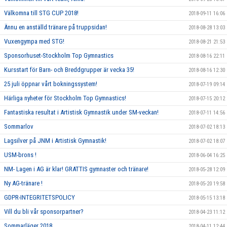
Välkomna till STG CUP 2018!
2018-09-11 16:06
Ännu en anställd tränare på truppsidan!
2018-08-28 13:03
Vuxengympa med STG!
2018-08-21 21:53
Sponsorhuset-Stockholm Top Gymnastics
2018-08-16 22:11
Kursstart för Barn- och Breddgrupper är vecka 35!
2018-08-16 12:30
25 juli öppnar vårt bokningssystem!
2018-07-19 09:14
Härliga nyheter för Stockholm Top Gymnastics!
2018-07-15 20:12
Fantastiska resultat i Artistisk Gymnastik under SM-veckan!
2018-07-11 14:56
Sommarlov
2018-07-02 18:13
Lagsilver på JNM i Artistisk Gymnastik!
2018-07-02 18:07
USM-brons !
2018-06-04 16:25
NM- Lagen i AG är klar! GRATTIS gymnaster och tränare!
2018-05-28 12:09
Ny AG-tränare !
2018-05-20 19:58
GDPR-INTEGRITETSPOLICY
2018-05-15 13:18
Vill du bli vår sponsorpartner?
2018-04-23 11:12
Sommarläger 2018
2018-04-11 12:44