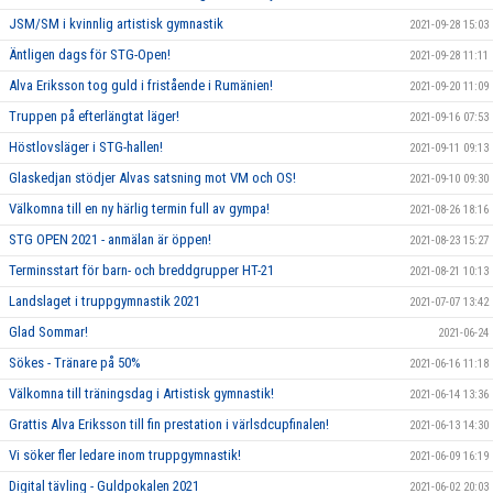
JSM/SM i kvinnlig artistisk gymnastik
2021-09-28 15:03
Äntligen dags för STG-Open!
2021-09-28 11:11
Alva Eriksson tog guld i fristående i Rumänien!
2021-09-20 11:09
Truppen på efterlängtat läger!
2021-09-16 07:53
Höstlovsläger i STG-hallen!
2021-09-11 09:13
Glaskedjan stödjer Alvas satsning mot VM och OS!
2021-09-10 09:30
Välkomna till en ny härlig termin full av gympa!
2021-08-26 18:16
STG OPEN 2021 - anmälan är öppen!
2021-08-23 15:27
Terminsstart för barn- och breddgrupper HT-21
2021-08-21 10:13
Landslaget i truppgymnastik 2021
2021-07-07 13:42
Glad Sommar!
2021-06-24
Sökes - Tränare på 50%
2021-06-16 11:18
Välkomna till träningsdag i Artistisk gymnastik!
2021-06-14 13:36
Grattis Alva Eriksson till fin prestation i värlsdcupfinalen!
2021-06-13 14:30
Vi söker fler ledare inom truppgymnastik!
2021-06-09 16:19
Digital tävling - Guldpokalen 2021
2021-06-02 20:03