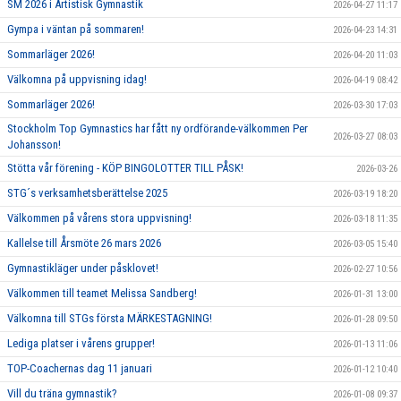
SM 2026 i Artistisk Gymnastik
2026-04-27 11:17
Gympa i väntan på sommaren!
2026-04-23 14:31
Sommarläger 2026!
2026-04-20 11:03
Välkomna på uppvisning idag!
2026-04-19 08:42
Sommarläger 2026!
2026-03-30 17:03
Stockholm Top Gymnastics har fått ny ordförande-välkommen Per
2026-03-27 08:03
Johansson!
Stötta vår förening - KÖP BINGOLOTTER TILL PÅSK!
2026-03-26
STG´s verksamhetsberättelse 2025
2026-03-19 18:20
Välkommen på vårens stora uppvisning!
2026-03-18 11:35
Kallelse till Årsmöte 26 mars 2026
2026-03-05 15:40
Gymnastikläger under påsklovet!
2026-02-27 10:56
Välkommen till teamet Melissa Sandberg!
2026-01-31 13:00
Välkomna till STGs första MÄRKESTAGNING!
2026-01-28 09:50
Lediga platser i vårens grupper!
2026-01-13 11:06
TOP-Coachernas dag 11 januari
2026-01-12 10:40
Vill du träna gymnastik?
2026-01-08 09:37