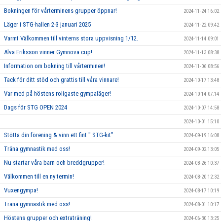
Bokningen för vårterminens grupper öppnar!
2024-11-24 16:02
Läger i STG-hallen 2-3 januari 2025
2024-11-22 09:42
Varmt Välkommen till vinterns stora uppvisning 1/12.
2024-11-14 09:01
Alva Eriksson vinner Gymnova cup!
2024-11-13 08:38
Information om bokning till vårterminen!
2024-11-06 08:56
Tack för ditt stöd och grattis till våra vinnare!
2024-10-17 13:48
Var med på höstens roligaste gympaläger!
2024-10-14 07:14
Dags för STG OPEN 2024
2024-10-07 14:58
2024-10-01 15:10
Stötta din förening & vinn ett fint " STG-kit"
2024-09-19 16:08
Träna gymnastik med oss!
2024-09-02 13:05
Nu startar våra barn och breddgrupper!
2024-08-26 10:37
Välkommen till en ny termin!
2024-08-20 12:32
Vuxengympa!
2024-08-17 10:19
Träna gymnastik med oss!
2024-08-01 10:17
Höstens grupper och extraträning!
2024-06-30 13:25