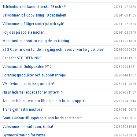
Telefontider till kansliet vecka 48 och 49
2023-11-22 08:56
Välkommen på uppvisning 10 december!
2023-11-20 11:05
Välkommen på läger under jul och nyår!
2023-11-07 09:54
Följ oss på sociala medier!
2023-11-02 08:48
Medicinsk support en viktig del av träning
2023-10-22 10:30
STG Open är över för denna gång och jisses vilken helg det blev!
2023-10-22 09:05
Dags för STG OPEN 2023
2023-10-13 18:07
Välkomna till Guldpokalen 9/12
2023-09-26 12:51
Föreningsprodukter och supportertröja!
2023-09-14 17:07
VM i kvinnlig artistisk gymnastik!
2023-09-11 20:49
Nu är ledarna laddade för en ny termin!
2023-09-05 11:07
Äntligen börjar terminen för barn -och breddgrupper!
2023-09-04 09:14
Träna gymnastik med oss!
2023-08-11 08:43
Grattis Johan till uppdraget som landslagstränare!
2023-08-10 08:35
Välkommen till vårt team, Emilia!
2023-08-03 19:18
Gymnastikträning för vuxna!
2023-07-28 08:39