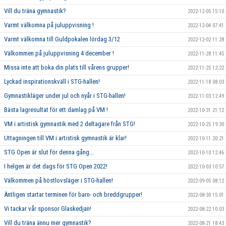
Vill du träna gymnastik?
2022-12-05 15:10
Varmt välkomna på juluppvisning !
2022-12-04 07:41
Varmt välkomna till Guldpokalen lördag 3/12
2022-12-02 11:28
Välkommen på juluppvisning 4 december !
2022-11-28 11:45
Missa inte att boka din plats till vårens grupper!
2022-11-25 12:22
Lyckad inspirationskväll i STG-hallen!
2022-11-18 08:03
Gymnastikläger under jul och nyår i STG-hallen!
2022-11-03 12:49
Bästa lagresultat för ett damlag på VM !
2022-10-31 21:12
VM i artistisk gymnastik med 2 deltagare från STG!
2022-10-25 19:30
Uttagningen till VM i artistisk gymnastik är klar!
2022-10-11 20:21
STG Open är slut för denna gång...
2022-10-10 12:46
I helgen är det dags för STG Open 2022!
2022-10-03 10:57
Välkommen på höstlovsläger i STG-hallen!
2022-09-05 08:12
Äntligen startar terminen för barn- och breddgrupper!
2022-08-30 15:01
Vi tackar vår sponsor Glaskedjan!
2022-08-22 10:03
Vill du träna ännu mer gymnastik?
2022-08-21 18:43