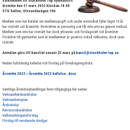
Välkommen till Stockholm Top Gymnastics
VÄRDEGRUND
årsmöte den 31 mars 2022 klockan 18.00
STG-hallen, Ulvsundavägen 106.
FÖRENINGSPRODUKTER
Medlem som har betalat sin medlemsavgift och under mötesåret fyller lägst 15 år
har rösträtt vid årsmötet. Rösträtten är personlig och får inte utövas genom ombud.
KONTAKT
Medlem som inte har rösträtt har dock yttrande- och förslagsrätt vid årsmötet.
Föräldrar till gymnaster som är medlemmar är givetvis också välkomna, dock utan
rösträtt.
MÄRKESTAGNING
Anmälan görs till kansliet senast 25 mars på
kansli@stockholm-top.se
Nedan fullständig kallelse och förslag på föredragningslista:
Årsmöte 2022 » Årsmöte 2022 kallelse..docx
Samtliga årsmöteshandlingar finns tillgängliga här nedan:
Verksamhetsberättelse
Verksamhetsplan
Årsbokslut
Revisionsberättelse
Valberedningensförslag
Förslag till reviderade stadgar