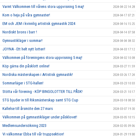
Varmt Välkommen till vårens stora uppvisning 5 maj!
2024-04-22 14:28
Kom o heja på våra gymnaster!
2024-04-17 07:21
EM och JEM i kvinnlig artistisk gymnastik 2024
2024-04-16 15:25
Nordiskt brons i barr !
2024-04-14 07:58
Gymnastikläger i sommar!
2024-04-04 08:32
JOYNA - Ett helt nytt lotteri!
2024-04-03 17:12
Välkommen på föreningens stora uppvisning 5 maj!
2024-04-02 10:08
Köp gärna din påsklott online!
2024-03-27 11:59
Nordiska mästerskapen i Artistisk gymnastik!
2024-03-26 17:24
Sommarläger i STG-hallen!
2024-03-23 10:03
Stötta vår förening - KÖP BINGOLOTTER TILL PÅSK!
2024-03-21 10:17
STG bjuder in till Riksmästerskap samt STG Cup
2024-03-18 08:50
Kallelse till årsmöte den 27 mars
2024-03-07 19:30
Välkommen på gymnastikläger under påsklovet!
2024-03-05 10:15
Medlemsundersökning 2023
2024-02-05 09:06
Vi välkomnar Ebba till vår truppsektion!
2024-01-29 19:00