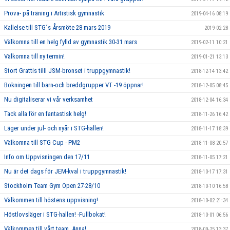
Prova- på träning i Artistisk gymnastik
2019-04-16 08:19
Kallelse till STG´s Årsmöte 28 mars 2019
2019-02-28
Välkomna till en helg fylld av gymnastik 30-31 mars
2019-02-11 10:21
Välkomna till ny termin!
2019-01-21 13:13
Stort Grattis tilll JSM-bronset i truppgymnastik!
2018-12-14 13:42
Bokningen till barn-och breddgrupper VT -19 öppnar!
2018-12-05 08:45
Nu digitaliserar vi vår verksamhet
2018-12-04 16:34
Tack alla för en fantastisk helg!
2018-11-26 16:42
Läger under jul- och nyår i STG-hallen!
2018-11-17 18:39
Välkomna till STG Cup - PM2
2018-11-08 20:57
Info om Uppvisningen den 17/11
2018-11-05 17:21
Nu är det dags för JEM-kval i truppgymnastik!
2018-10-17 17:31
Stockholm Team Gym Open 27-28/10
2018-10-10 16:58
Välkommen till höstens uppvisning!
2018-10-02 21:34
Höstlovsläger i STG-hallen! -Fullbokat!
2018-10-01 06:56
Välkommen till vårt team, Anna!
2018-09-25 13:37