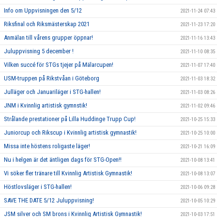
Info om Uppvisningen den 5/12
2021-11-24 07:43
Riksfinal och Riksmästerskap 2021
2021-11-23 17:20
Anmälan till vårens grupper öppnar!
2021-11-16 13:43
Juluppvisning 5 december !
2021-11-10 08:35
Vilken succé för STGs tjejer på Mälarcupen!
2021-11-07 17:40
USM-truppen på Rikstvåan i Göteborg
2021-11-03 18:32
Julläger och Januariläger i STG-hallen!
2021-11-03 08:26
JNM i Kvinnlig artistisk gymnstik!
2021-11-02 09:46
Strålande prestationer på Lilla Huddinge Trupp Cup!
2021-10-25 15:33
Juniorcup och Rikscup i Kvinnlig artistisk gymnastik!
2021-10-25 10:00
Missa inte höstens roligaste läger!
2021-10-21 16:09
Nu i helgen är det äntligen dags för STG-Open!!
2021-10-08 13:41
Vi söker fler tränare till Kvinnlig Artistisk Gymnastik!
2021-10-08 13:07
Höstlovsläger i STG-hallen!
2021-10-06 09:28
SAVE THE DATE 5/12 Juluppvisning!
2021-10-05 10:29
JSM silver och SM brons i Kvinnlig Artistisk Gymnastik!
2021-10-03 17:51