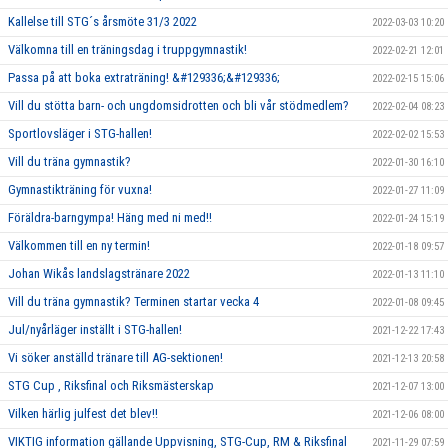
Kallelse till STG´s årsmöte 31/3 2022
2022-03-03 10:20
Välkomna till en träningsdag i truppgymnastik!
2022-02-21 12:01
Passa på att boka extraträning! &#129336;&#129336;
2022-02-15 15:06
Vill du stötta barn- och ungdomsidrotten och bli vår stödmedlem?
2022-02-04 08:23
Sportlovsläger i STG-hallen!
2022-02-02 15:53
Vill du träna gymnastik?
2022-01-30 16:10
Gymnastikträning för vuxna!
2022-01-27 11:09
Föräldra-barngympa! Häng med ni med!!
2022-01-24 15:19
Välkommen till en ny termin!
2022-01-18 09:57
Johan Wikås landslagstränare 2022
2022-01-13 11:10
Vill du träna gymnastik? Terminen startar vecka 4
2022-01-08 09:45
Jul/nyårläger inställt i STG-hallen!
2021-12-22 17:43
Vi söker anställd tränare till AG-sektionen!
2021-12-13 20:58
STG Cup , Riksfinal och Riksmästerskap
2021-12-07 13:00
Vilken härlig julfest det blev!!
2021-12-06 08:00
VIKTIG information gällande Uppvisning, STG-Cup, RM & Riksfinal
2021-11-29 07:59