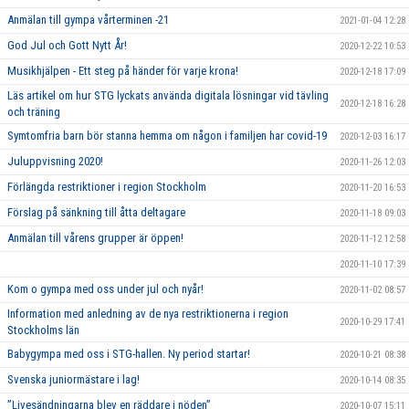
Anmälan till gympa vårterminen -21
2021-01-04 12:28
God Jul och Gott Nytt År!
2020-12-22 10:53
Musikhjälpen - Ett steg på händer för varje krona!
2020-12-18 17:09
Läs artikel om hur STG lyckats använda digitala lösningar vid tävling
2020-12-18 16:28
och träning
Symtomfria barn bör stanna hemma om någon i familjen har covid-19
2020-12-03 16:17
Juluppvisning 2020!
2020-11-26 12:03
Förlängda restriktioner i region Stockholm
2020-11-20 16:53
Förslag på sänkning till åtta deltagare
2020-11-18 09:03
Anmälan till vårens grupper är öppen!
2020-11-12 12:58
2020-11-10 17:39
Kom o gympa med oss under jul och nyår!
2020-11-02 08:57
Information med anledning av de nya restriktionerna i region
2020-10-29 17:41
Stockholms län
Babygympa med oss i STG-hallen. Ny period startar!
2020-10-21 08:38
Svenska juniormästare i lag!
2020-10-14 08:35
”Livesändningarna blev en räddare i nöden”
2020-10-07 15:11