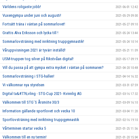
Världens roligaste jobb!
2021-06-01 12:42
Vuxengympa under juni och augusti!
2021-05-29 09:00
Fortsätt träna i väntan på sommarlovet!
2021-05-27 09:10
Grattis Alva Eriksson och lycka till !
2021-05-24 13:44
Sommarlovsträning med inriktning truppgymnastik!
2021-05-24 10:14
Våruppvisningen 2021 är tyvärr inställd!
2021-05-21 11:09
USM-truppen tog silver på Rikstvåan digital!
2021-05-17 09:19
Vill du passa på att gympa extra mycket i väntan på sommaren?
2021-04-20 10:48
Sommarlovsträning i STG-hallen!
2021-04-14 16:32
Vi välkomnar nya styrelsen
2021-03-31 07:59
Digital ta&#776;vling - STG-Cup 2021- Kvinnlig AG
2021-03-16 17:32
Välkommen till STG´S Årsmöte 30/3
2021-03-09 16:10
Information gällande sportlovet och vecka 10
2021-03-04 11:20
Sportlovsträning med inriktning truppgymnastik
2021-02-16 19:10
Vårterminen startar vecka 5
2021-01-25 11:56
Välkommen till en ny termin!
2021-01-20 15:04