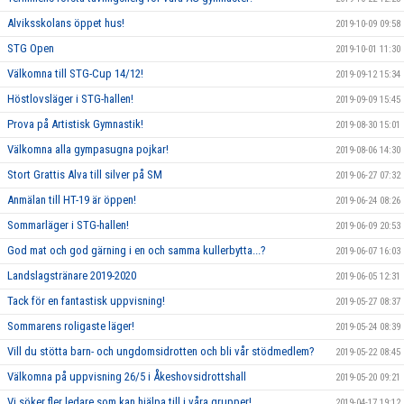
Alviksskolans öppet hus!
2019-10-09 09:58
STG Open
2019-10-01 11:30
Välkomna till STG-Cup 14/12!
2019-09-12 15:34
Höstlovsläger i STG-hallen!
2019-09-09 15:45
Prova på Artistisk Gymnastik!
2019-08-30 15:01
Välkomna alla gympasugna pojkar!
2019-08-06 14:30
Stort Grattis Alva till silver på SM
2019-06-27 07:32
Anmälan till HT-19 är öppen!
2019-06-24 08:26
Sommarläger i STG-hallen!
2019-06-09 20:53
God mat och god gärning i en och samma kullerbytta...?
2019-06-07 16:03
Landslagstränare 2019-2020
2019-06-05 12:31
Tack för en fantastisk uppvisning!
2019-05-27 08:37
Sommarens roligaste läger!
2019-05-24 08:39
Vill du stötta barn- och ungdomsidrotten och bli vår stödmedlem?
2019-05-22 08:45
Välkomna på uppvisning 26/5 i Åkeshovsidrottshall
2019-05-20 09:21
Vi söker fler ledare som kan hjälpa till i våra grupper!
2019-04-17 19:12