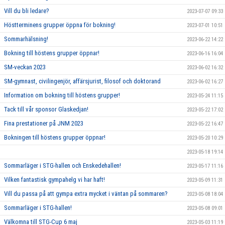
Vill du bli ledare?
2023-07-07 09:33
Höstterminens grupper öppna för bokning!
2023-07-01 10:51
Sommarhälsning!
2023-06-22 14:22
Bokning till höstens grupper öppnar!
2023-06-16 16:04
SM-veckan 2023
2023-06-02 16:32
SM-gymnast, civilingenjör, affärsjurist, filosof och doktorand
2023-06-02 16:27
Information om bokning till höstens grupper!
2023-05-24 11:15
Tack till vår sponsor Glaskedjan!
2023-05-22 17:02
Fina prestationer på JNM 2023
2023-05-22 16:47
Bokningen till höstens grupper öppnar!
2023-05-20 10:29
2023-05-18 19:14
Sommarläger i STG-hallen och Enskedehallen!
2023-05-17 11:16
Vilken fantastisk gympahelg vi har haft!
2023-05-09 11:31
Vill du passa på att gympa extra mycket i väntan på sommaren?
2023-05-08 18:04
Sommarläger i STG-hallen!
2023-05-08 09:01
Välkomna till STG-Cup 6 maj
2023-05-03 11:19