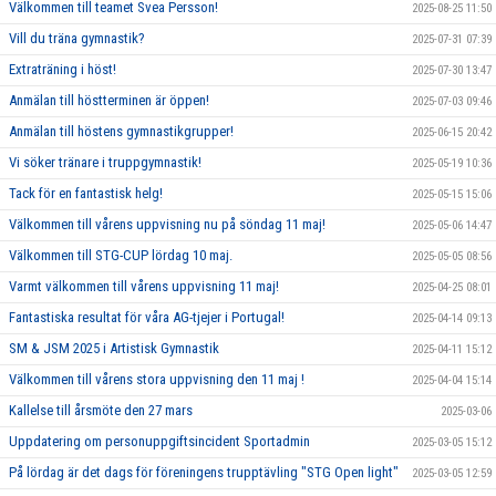
Välkommen till teamet Svea Persson!
2025-08-25 11:50
Vill du träna gymnastik?
2025-07-31 07:39
Extraträning i höst!
2025-07-30 13:47
Anmälan till höstterminen är öppen!
2025-07-03 09:46
Anmälan till höstens gymnastikgrupper!
2025-06-15 20:42
Vi söker tränare i truppgymnastik!
2025-05-19 10:36
Tack för en fantastisk helg!
2025-05-15 15:06
Välkommen till vårens uppvisning nu på söndag 11 maj!
2025-05-06 14:47
Välkommen till STG-CUP lördag 10 maj.
2025-05-05 08:56
Varmt välkommen till vårens uppvisning 11 maj!
2025-04-25 08:01
Fantastiska resultat för våra AG-tjejer i Portugal!
2025-04-14 09:13
SM & JSM 2025 i Artistisk Gymnastik
2025-04-11 15:12
Välkommen till vårens stora uppvisning den 11 maj !
2025-04-04 15:14
Kallelse till årsmöte den 27 mars
2025-03-06
Uppdatering om personuppgiftsincident Sportadmin
2025-03-05 15:12
På lördag är det dags för föreningens trupptävling "STG Open light"
2025-03-05 12:59