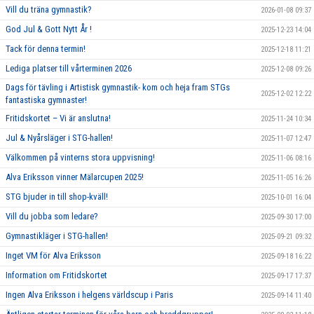
Vill du träna gymnastik?
2026-01-08 09:37
God Jul & Gott Nytt År !
2025-12-23 14:04
Tack för denna termin!
2025-12-18 11:21
Lediga platser till vårterminen 2026
2025-12-08 09:26
Dags för tävling i Artistisk gymnastik- kom och heja fram STGs
2025-12-02 12:22
fantastiska gymnaster!
Fritidskortet – Vi är anslutna!
2025-11-24 10:34
Jul & Nyårsläger i STG-hallen!
2025-11-07 12:47
Välkommen på vinterns stora uppvisning!
2025-11-06 08:16
Alva Eriksson vinner Mälarcupen 2025!
2025-11-05 16:26
STG bjuder in till shop-kväll!
2025-10-01 16:04
Vill du jobba som ledare?
2025-09-30 17:00
Gymnastikläger i STG-hallen!
2025-09-21 09:32
Inget VM för Alva Eriksson
2025-09-18 16:22
Information om Fritidskortet
2025-09-17 17:37
Ingen Alva Eriksson i helgens världscup i Paris
2025-09-14 11:40