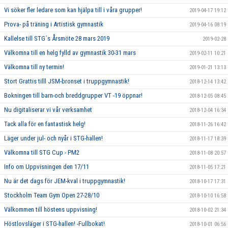
Vi söker fler ledare som kan hjälpa till i våra grupper!
2019-04-17 19:12
Prova- på träning i Artistisk gymnastik
2019-04-16 08:19
Kallelse till STG´s Årsmöte 28 mars 2019
2019-02-28
Välkomna till en helg fylld av gymnastik 30-31 mars
2019-02-11 10:21
Välkomna till ny termin!
2019-01-21 13:13
Stort Grattis tilll JSM-bronset i truppgymnastik!
2018-12-14 13:42
Bokningen till barn-och breddgrupper VT -19 öppnar!
2018-12-05 08:45
Nu digitaliserar vi vår verksamhet
2018-12-04 16:34
Tack alla för en fantastisk helg!
2018-11-26 16:42
Läger under jul- och nyår i STG-hallen!
2018-11-17 18:39
Välkomna till STG Cup - PM2
2018-11-08 20:57
Info om Uppvisningen den 17/11
2018-11-05 17:21
Nu är det dags för JEM-kval i truppgymnastik!
2018-10-17 17:31
Stockholm Team Gym Open 27-28/10
2018-10-10 16:58
Välkommen till höstens uppvisning!
2018-10-02 21:34
Höstlovsläger i STG-hallen! -Fullbokat!
2018-10-01 06:56