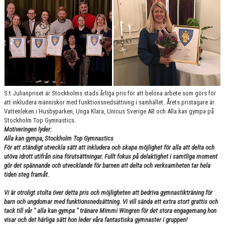
VÄRDEGRUND
FÖRENINGSPRODUKTER
KONTAKT
MÄRKESTAGNING
S:t Julianpriset är Stockholms stads årliga pris för att belöna arbete som görs för
att inkludera människor med funktionsnedsättning i samhället. Årets pristagare är
Vattenleken i Husbyparken, Unga Klara, Unicus Sverige AB och Alla kan gympa på
Stockholm Top Gymnastics.
Motiveringen lyder:
Alla kan gympa, Stockholm Top Gymnastics
För att ständigt utveckla sätt att inkludera och skapa möjlighet för alla att delta och
utöva idrott utifrån sina förutsättningar. Fullt fokus på delaktighet i samtliga moment
gör det spännande och utvecklande för barnen att delta och verksamheten tar hela
tiden steg framåt.
Vi är otroligt stolta över detta pris och möjligheten att bedriva gymnastikträning för
barn och ungdomar med funktionsnedsättning. Vi vill sända ett extra stort grattis och
tack till vår " alla kan gympa " tränare Mimmi Wingren för det stora engagemang hon
visar och det härliga sätt hon leder våra fantastiska gymnaster i gruppen!