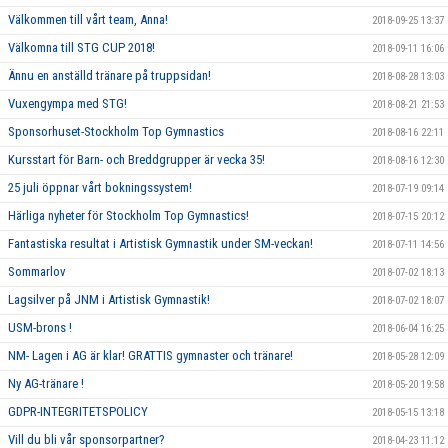
Välkommen till vårt team, Anna!
2018-09-25 13:37
Välkomna till STG CUP 2018!
2018-09-11 16:06
Ännu en anställd tränare på truppsidan!
2018-08-28 13:03
Vuxengympa med STG!
2018-08-21 21:53
Sponsorhuset-Stockholm Top Gymnastics
2018-08-16 22:11
Kursstart för Barn- och Breddgrupper är vecka 35!
2018-08-16 12:30
25 juli öppnar vårt bokningssystem!
2018-07-19 09:14
Härliga nyheter för Stockholm Top Gymnastics!
2018-07-15 20:12
Fantastiska resultat i Artistisk Gymnastik under SM-veckan!
2018-07-11 14:56
Sommarlov
2018-07-02 18:13
Lagsilver på JNM i Artistisk Gymnastik!
2018-07-02 18:07
USM-brons !
2018-06-04 16:25
NM- Lagen i AG är klar! GRATTIS gymnaster och tränare!
2018-05-28 12:09
Ny AG-tränare !
2018-05-20 19:58
GDPR-INTEGRITETSPOLICY
2018-05-15 13:18
Vill du bli vår sponsorpartner?
2018-04-23 11:12