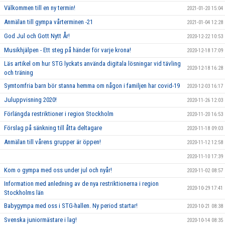
Välkommen till en ny termin!
2021-01-20 15:04
Anmälan till gympa vårterminen -21
2021-01-04 12:28
God Jul och Gott Nytt År!
2020-12-22 10:53
Musikhjälpen - Ett steg på händer för varje krona!
2020-12-18 17:09
Läs artikel om hur STG lyckats använda digitala lösningar vid tävling
2020-12-18 16:28
och träning
Symtomfria barn bör stanna hemma om någon i familjen har covid-19
2020-12-03 16:17
Juluppvisning 2020!
2020-11-26 12:03
Förlängda restriktioner i region Stockholm
2020-11-20 16:53
Förslag på sänkning till åtta deltagare
2020-11-18 09:03
Anmälan till vårens grupper är öppen!
2020-11-12 12:58
2020-11-10 17:39
Kom o gympa med oss under jul och nyår!
2020-11-02 08:57
Information med anledning av de nya restriktionerna i region
2020-10-29 17:41
Stockholms län
Babygympa med oss i STG-hallen. Ny period startar!
2020-10-21 08:38
Svenska juniormästare i lag!
2020-10-14 08:35