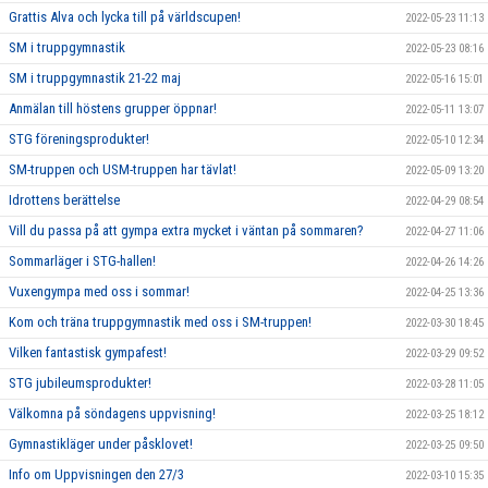
Grattis Alva och lycka till på världscupen!
2022-05-23 11:13
SM i truppgymnastik
2022-05-23 08:16
SM i truppgymnastik 21-22 maj
2022-05-16 15:01
Anmälan till höstens grupper öppnar!
2022-05-11 13:07
STG föreningsprodukter!
2022-05-10 12:34
SM-truppen och USM-truppen har tävlat!
2022-05-09 13:20
Idrottens berättelse
2022-04-29 08:54
Vill du passa på att gympa extra mycket i väntan på sommaren?
2022-04-27 11:06
Sommarläger i STG-hallen!
2022-04-26 14:26
Vuxengympa med oss i sommar!
2022-04-25 13:36
Kom och träna truppgymnastik med oss i SM-truppen!
2022-03-30 18:45
Vilken fantastisk gympafest!
2022-03-29 09:52
STG jubileumsprodukter!
2022-03-28 11:05
Välkomna på söndagens uppvisning!
2022-03-25 18:12
Gymnastikläger under påsklovet!
2022-03-25 09:50
Info om Uppvisningen den 27/3
2022-03-10 15:35