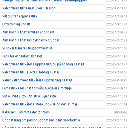
Äntligen startar terminen för våra barn-och breddgrupper!
2025-09-02 11:18
Välkommen till teamet Svea Persson!
2025-08-25 11:50
Vill du träna gymnastik?
2025-07-31 07:39
Extraträning i höst!
2025-07-30 13:47
Anmälan till höstterminen är öppen!
2025-07-03 09:46
Anmälan till höstens gymnastikgrupper!
2025-06-15 20:42
Vi söker tränare i truppgymnastik!
2025-05-19 10:36
Tack för en fantastisk helg!
2025-05-15 15:06
Välkommen till vårens uppvisning nu på söndag 11 maj!
2025-05-06 14:47
Välkommen till STG-CUP lördag 10 maj.
2025-05-05 08:56
Varmt välkommen till vårens uppvisning 11 maj!
2025-04-25 08:01
Fantastiska resultat för våra AG-tjejer i Portugal!
2025-04-14 09:13
SM & JSM 2025 i Artistisk Gymnastik
2025-04-11 15:12
Välkommen till vårens stora uppvisning den 11 maj !
2025-04-04 15:14
Kallelse till årsmöte den 27 mars
2025-03-06
Uppdatering om personuppgiftsincident Sportadmin
2025-03-05 15:12