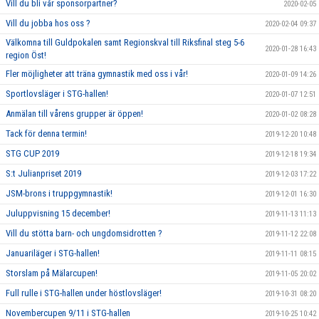
Vill du bli vår sponsorpartner?
2020-02-05
Vill du jobba hos oss ?
2020-02-04 09:37
Välkomna till Guldpokalen samt Regionskval till Riksfinal steg 5-6
2020-01-28 16:43
region Öst!
Fler möjligheter att träna gymnastik med oss i vår!
2020-01-09 14:26
Sportlovsläger i STG-hallen!
2020-01-07 12:51
Anmälan till vårens grupper är öppen!
2020-01-02 08:28
Tack för denna termin!
2019-12-20 10:48
STG CUP 2019
2019-12-18 19:34
S:t Julianpriset 2019
2019-12-03 17:22
JSM-brons i truppgymnastik!
2019-12-01 16:30
Juluppvisning 15 december!
2019-11-13 11:13
Vill du stötta barn- och ungdomsidrotten ?
2019-11-12 22:08
Januariläger i STG-hallen!
2019-11-11 08:15
Storslam på Mälarcupen!
2019-11-05 20:02
Full rulle i STG-hallen under höstlovsläger!
2019-10-31 08:20
Novembercupen 9/11 i STG-hallen
2019-10-25 10:42