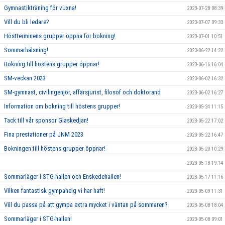
Gymnastikträning för vuxna!
2023-07-28 08:39
Vill du bli ledare?
2023-07-07 09:33
Höstterminens grupper öppna för bokning!
2023-07-01 10:51
Sommarhälsning!
2023-06-22 14:22
Bokning till höstens grupper öppnar!
2023-06-16 16:04
SM-veckan 2023
2023-06-02 16:32
SM-gymnast, civilingenjör, affärsjurist, filosof och doktorand
2023-06-02 16:27
Information om bokning till höstens grupper!
2023-05-24 11:15
Tack till vår sponsor Glaskedjan!
2023-05-22 17:02
Fina prestationer på JNM 2023
2023-05-22 16:47
Bokningen till höstens grupper öppnar!
2023-05-20 10:29
2023-05-18 19:14
Sommarläger i STG-hallen och Enskedehallen!
2023-05-17 11:16
Vilken fantastisk gympahelg vi har haft!
2023-05-09 11:31
Vill du passa på att gympa extra mycket i väntan på sommaren?
2023-05-08 18:04
Sommarläger i STG-hallen!
2023-05-08 09:01