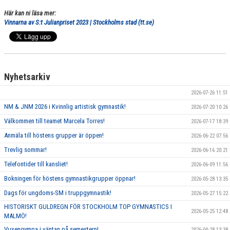
Här kan ni läsa mer:
Vinnarna av S:t Julianpriset 2023 | Stockholms stad (tt.se)
Nyhetsarkiv
2026-07-26 11:51
NM & JNM 2026 i Kvinnlig artistisk gymnastik!
2026-07-20 10:26
Välkommen till teamet Marcela Torres!
2026-07-17 18:39
Anmäla till höstens grupper är öppen!
2026-06-22 07:56
Trevlig sommar!
2026-06-16 20:21
Telefontider till kansliet!
2026-06-09 11:56
Bokningen för höstens gymnastikgrupper öppnar!
2026-05-28 13:35
Dags för ungdoms-SM i truppgymnastik!
2026-05-27 15:22
HISTORISKT GULDREGN FÖR STOCKHOLM TOP GYMNASTICS I
2026-05-25 12:48
MALMÖ!
Vuxengympa i väntan på semestern!
2026-04-28 13:38