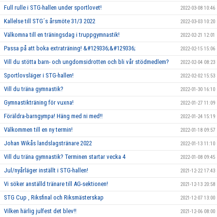
Full rulle i STG-hallen under sportlovet!
2022-03-08 10:46
Kallelse till STG´s årsmöte 31/3 2022
2022-03-03 10:20
Välkomna till en träningsdag i truppgymnastik!
2022-02-21 12:01
Passa på att boka extraträning! &#129336;&#129336;
2022-02-15 15:06
Vill du stötta barn- och ungdomsidrotten och bli vår stödmedlem?
2022-02-04 08:23
Sportlovsläger i STG-hallen!
2022-02-02 15:53
Vill du träna gymnastik?
2022-01-30 16:10
Gymnastikträning för vuxna!
2022-01-27 11:09
Föräldra-barngympa! Häng med ni med!!
2022-01-24 15:19
Välkommen till en ny termin!
2022-01-18 09:57
Johan Wikås landslagstränare 2022
2022-01-13 11:10
Vill du träna gymnastik? Terminen startar vecka 4
2022-01-08 09:45
Jul/nyårläger inställt i STG-hallen!
2021-12-22 17:43
Vi söker anställd tränare till AG-sektionen!
2021-12-13 20:58
STG Cup , Riksfinal och Riksmästerskap
2021-12-07 13:00
Vilken härlig julfest det blev!!
2021-12-06 08:00