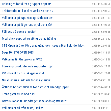
Bokningen för vårens grupper öppnar!
2023-11-24 09:51
Telefontider till kansliet vecka 48 och 49
2023-11-22 08:56
Välkommen på uppvisning 10 december!
2023-11-20 11:05
Välkommen på läger under jul och nyår!
2023-11-07 09:54
Följ oss på sociala medier!
2023-11-02 08:48
Medicinsk support en viktig del av träning
2023-10-22 10:30
STG Open är över för denna gång och jisses vilken helg det blev!
2023-10-22 09:05
Dags för STG OPEN 2023
2023-10-13 18:07
Välkomna till Guldpokalen 9/12
2023-09-26 12:51
Föreningsprodukter och supportertröja!
2023-09-14 17:07
VM i kvinnlig artistisk gymnastik!
2023-09-11 20:49
Nu är ledarna laddade för en ny termin!
2023-09-05 11:07
Äntligen börjar terminen för barn -och breddgrupper!
2023-09-04 09:14
Träna gymnastik med oss!
2023-08-11 08:43
Grattis Johan till uppdraget som landslagstränare!
2023-08-10 08:35
Välkommen till vårt team, Emilia!
2023-08-03 19:18