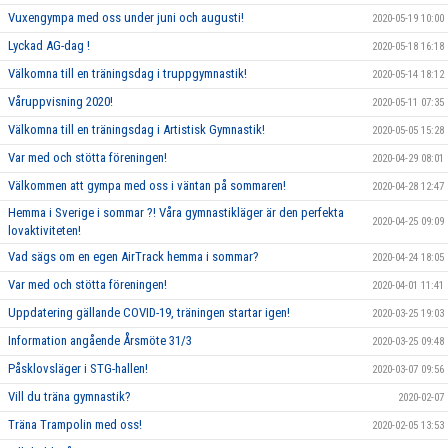
Vuxengympa med oss under juni och augusti!
2020-05-19 10:00
Lyckad AG-dag !
2020-05-18 16:18
Välkomna till en träningsdag i truppgymnastik!
2020-05-14 18:12
Våruppvisning 2020!
2020-05-11 07:35
Välkomna till en träningsdag i Artistisk Gymnastik!
2020-05-05 15:28
Var med och stötta föreningen!
2020-04-29 08:01
Välkommen att gympa med oss i väntan på sommaren!
2020-04-28 12:47
Hemma i Sverige i sommar ?! Våra gymnastikläger är den perfekta
2020-04-25 09:09
lovaktiviteten!
Vad sägs om en egen AirTrack hemma i sommar?
2020-04-24 18:05
Var med och stötta föreningen!
2020-04-01 11:41
Uppdatering gällande COVID-19, träningen startar igen!
2020-03-25 19:03
Information angående Årsmöte 31/3
2020-03-25 09:48
Påsklovsläger i STG-hallen!
2020-03-07 09:56
Vill du träna gymnastik?
2020-02-07
Träna Trampolin med oss!
2020-02-05 13:53