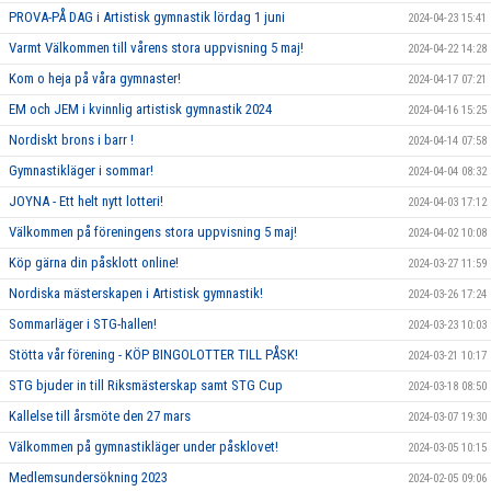
PROVA-PÅ DAG i Artistisk gymnastik lördag 1 juni
2024-04-23 15:41
Varmt Välkommen till vårens stora uppvisning 5 maj!
2024-04-22 14:28
Kom o heja på våra gymnaster!
2024-04-17 07:21
EM och JEM i kvinnlig artistisk gymnastik 2024
2024-04-16 15:25
Nordiskt brons i barr !
2024-04-14 07:58
Gymnastikläger i sommar!
2024-04-04 08:32
JOYNA - Ett helt nytt lotteri!
2024-04-03 17:12
Välkommen på föreningens stora uppvisning 5 maj!
2024-04-02 10:08
Köp gärna din påsklott online!
2024-03-27 11:59
Nordiska mästerskapen i Artistisk gymnastik!
2024-03-26 17:24
Sommarläger i STG-hallen!
2024-03-23 10:03
Stötta vår förening - KÖP BINGOLOTTER TILL PÅSK!
2024-03-21 10:17
STG bjuder in till Riksmästerskap samt STG Cup
2024-03-18 08:50
Kallelse till årsmöte den 27 mars
2024-03-07 19:30
Välkommen på gymnastikläger under påsklovet!
2024-03-05 10:15
Medlemsundersökning 2023
2024-02-05 09:06