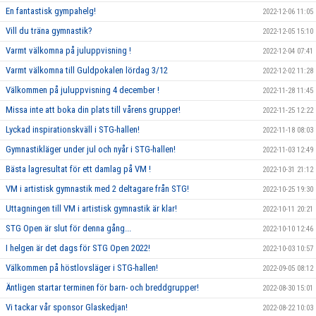
En fantastisk gympahelg!
2022-12-06 11:05
Vill du träna gymnastik?
2022-12-05 15:10
Varmt välkomna på juluppvisning !
2022-12-04 07:41
Varmt välkomna till Guldpokalen lördag 3/12
2022-12-02 11:28
Välkommen på juluppvisning 4 december !
2022-11-28 11:45
Missa inte att boka din plats till vårens grupper!
2022-11-25 12:22
Lyckad inspirationskväll i STG-hallen!
2022-11-18 08:03
Gymnastikläger under jul och nyår i STG-hallen!
2022-11-03 12:49
Bästa lagresultat för ett damlag på VM !
2022-10-31 21:12
VM i artistisk gymnastik med 2 deltagare från STG!
2022-10-25 19:30
Uttagningen till VM i artistisk gymnastik är klar!
2022-10-11 20:21
STG Open är slut för denna gång...
2022-10-10 12:46
I helgen är det dags för STG Open 2022!
2022-10-03 10:57
Välkommen på höstlovsläger i STG-hallen!
2022-09-05 08:12
Äntligen startar terminen för barn- och breddgrupper!
2022-08-30 15:01
Vi tackar vår sponsor Glaskedjan!
2022-08-22 10:03