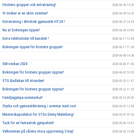
Höstens grupper och extraträning!
2024-06-30 13:25
Vi önskar er en skön sommar!
2024-06-28 16:35
Extraträning i Artistisk gymnastik HT-24 !
2024-06-27 14:59
Nu är bokningen öppen!
2024-06-24 10:46
Extra telefontider till kansliet !
2024-06-17 15:48
Bokningen öppen för höstens grupper!
2024-06-17 11:38
2024-06-08 14:38
SM-veckan 2024
2024-06-04 11:36
Bokningen för höstens grupper öppnar!
2024-06-02 10:35
STG Badlakan till stranden!
2024-05-23 11:47
Bokningen för höstens grupper öppnar!
2024-05-22 11:22
Familjegympa-sommarkul!
2024-05-15 09:35
Styrka och gymnastikträning i sommar med oss!
2024-05-07 12:58
Mästerskapsdebut för STGs Emmy Malmberg!
2024-05-07 07:24
Tack för en fantastisk gympafest!
2024-05-06 10:47
Välkommen på vårens stora uppvisning 5 maj!
2024-04-25 15:08