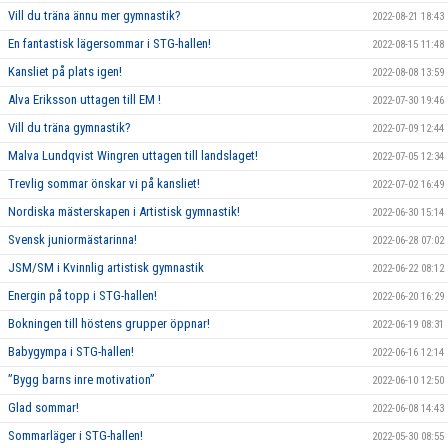
Vill du träna ännu mer gymnastik?
2022-08-21 18:43
En fantastisk lägersommar i STG-hallen!
2022-08-15 11:48
Kansliet på plats igen!
2022-08-08 13:59
Alva Eriksson uttagen till EM !
2022-07-30 19:46
Vill du träna gymnastik?
2022-07-09 12:44
Malva Lundqvist Wingren uttagen till landslaget!
2022-07-05 12:34
Trevlig sommar önskar vi på kansliet!
2022-07-02 16:49
Nordiska mästerskapen i Artistisk gymnastik!
2022-06-30 15:14
Svensk juniormästarinna!
2022-06-28 07:02
JSM/SM i Kvinnlig artistisk gymnastik
2022-06-22 08:12
Energin på topp i STG-hallen!
2022-06-20 16:29
Bokningen till höstens grupper öppnar!
2022-06-19 08:31
Babygympa i STG-hallen!
2022-06-16 12:14
”Bygg barns inre motivation”
2022-06-10 12:50
Glad sommar!
2022-06-08 14:43
Sommarläger i STG-hallen!
2022-05-30 08:55