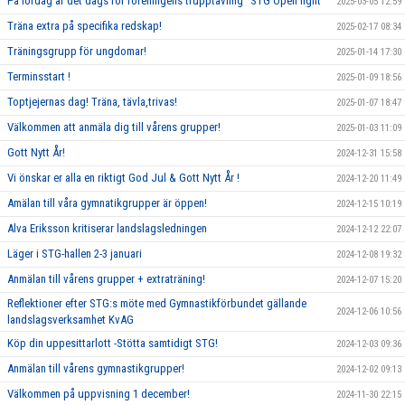
På lördag är det dags för föreningens trupptävling "STG Open light"
2025-03-05 12:59
Träna extra på specifika redskap!
2025-02-17 08:34
Träningsgrupp för ungdomar!
2025-01-14 17:30
Terminsstart !
2025-01-09 18:56
Toptjejernas dag! Träna, tävla,trivas!
2025-01-07 18:47
Välkommen att anmäla dig till vårens grupper!
2025-01-03 11:09
Gott Nytt År!
2024-12-31 15:58
Vi önskar er alla en riktigt God Jul & Gott Nytt År !
2024-12-20 11:49
Amälan till våra gymnatikgrupper är öppen!
2024-12-15 10:19
Alva Eriksson kritiserar landslagsledningen
2024-12-12 22:07
Läger i STG-hallen 2-3 januari
2024-12-08 19:32
Anmälan till vårens grupper + extraträning!
2024-12-07 15:20
Reflektioner efter STG:s möte med Gymnastikförbundet gällande
2024-12-06 10:56
landslagsverksamhet KvAG
Köp din uppesittarlott -Stötta samtidigt STG!
2024-12-03 09:36
Anmälan till vårens gymnastikgrupper!
2024-12-02 09:13
Välkommen på uppvisning 1 december!
2024-11-30 22:15