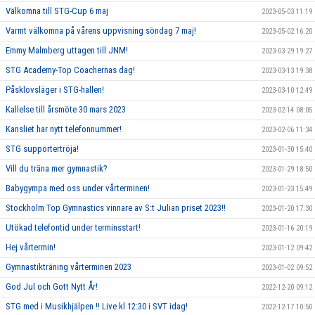
Välkomna till STG-Cup 6 maj
2023-05-03 11:19
Varmt välkomna på vårens uppvisning söndag 7 maj!
2023-05-02 16:20
Emmy Malmberg uttagen till JNM!
2023-03-29 19:27
STG Academy-Top Coachernas dag!
2023-03-13 19:38
Påsklovsläger i STG-hallen!
2023-03-10 12:49
Kallelse till årsmöte 30 mars 2023
2023-02-14 08:05
Kansliet har nytt telefonnummer!
2023-02-06 11:34
STG supportertröja!
2023-01-30 15:40
Vill du träna mer gymnastik?
2023-01-29 18:50
Babygympa med oss under vårterminen!
2023-01-23 15:49
Stockholm Top Gymnastics vinnare av S:t Julian priset 2023!!
2023-01-20 17:30
Utökad telefontid under terminsstart!
2023-01-16 20:19
Hej vårtermin!
2023-01-12 09:42
Gymnastikträning vårterminen 2023
2023-01-02 09:52
God Jul och Gott Nytt År!
2022-12-20 09:12
STG med i Musikhjälpen !! Live kl 12:30 i SVT idag!
2022-12-17 10:50