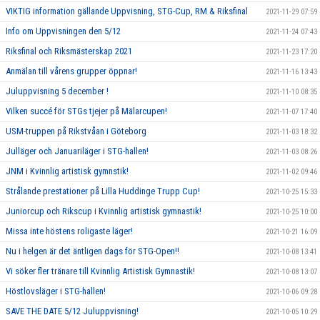
VIKTIG information gällande Uppvisning, STG-Cup, RM & Riksfinal
2021-11-29 07:59
Info om Uppvisningen den 5/12
2021-11-24 07:43
Riksfinal och Riksmästerskap 2021
2021-11-23 17:20
Anmälan till vårens grupper öppnar!
2021-11-16 13:43
Juluppvisning 5 december !
2021-11-10 08:35
Vilken succé för STGs tjejer på Mälarcupen!
2021-11-07 17:40
USM-truppen på Rikstvåan i Göteborg
2021-11-03 18:32
Julläger och Januariläger i STG-hallen!
2021-11-03 08:26
JNM i Kvinnlig artistisk gymnstik!
2021-11-02 09:46
Strålande prestationer på Lilla Huddinge Trupp Cup!
2021-10-25 15:33
Juniorcup och Rikscup i Kvinnlig artistisk gymnastik!
2021-10-25 10:00
Missa inte höstens roligaste läger!
2021-10-21 16:09
Nu i helgen är det äntligen dags för STG-Open!!
2021-10-08 13:41
Vi söker fler tränare till Kvinnlig Artistisk Gymnastik!
2021-10-08 13:07
Höstlovsläger i STG-hallen!
2021-10-06 09:28
SAVE THE DATE 5/12 Juluppvisning!
2021-10-05 10:29