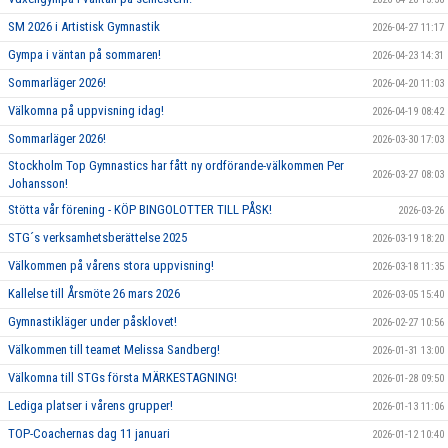
SM 2026 i Artistisk Gymnastik
2026-04-27 11:17
Gympa i väntan på sommaren!
2026-04-23 14:31
Sommarläger 2026!
2026-04-20 11:03
Välkomna på uppvisning idag!
2026-04-19 08:42
Sommarläger 2026!
2026-03-30 17:03
Stockholm Top Gymnastics har fått ny ordförande-välkommen Per
2026-03-27 08:03
Johansson!
Stötta vår förening - KÖP BINGOLOTTER TILL PÅSK!
2026-03-26
STG´s verksamhetsberättelse 2025
2026-03-19 18:20
Välkommen på vårens stora uppvisning!
2026-03-18 11:35
Kallelse till Årsmöte 26 mars 2026
2026-03-05 15:40
Gymnastikläger under påsklovet!
2026-02-27 10:56
Välkommen till teamet Melissa Sandberg!
2026-01-31 13:00
Välkomna till STGs första MÄRKESTAGNING!
2026-01-28 09:50
Lediga platser i vårens grupper!
2026-01-13 11:06
TOP-Coachernas dag 11 januari
2026-01-12 10:40