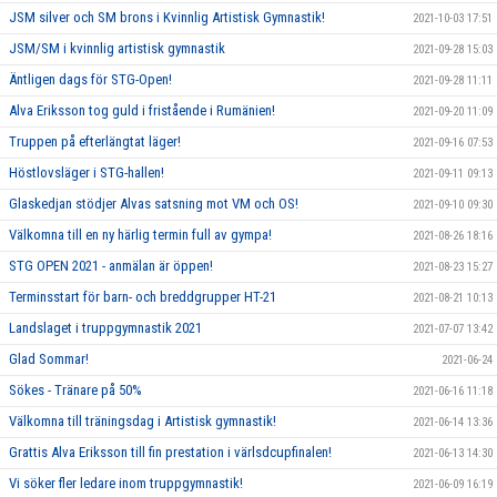
JSM silver och SM brons i Kvinnlig Artistisk Gymnastik!
2021-10-03 17:51
JSM/SM i kvinnlig artistisk gymnastik
2021-09-28 15:03
Äntligen dags för STG-Open!
2021-09-28 11:11
Alva Eriksson tog guld i fristående i Rumänien!
2021-09-20 11:09
Truppen på efterlängtat läger!
2021-09-16 07:53
Höstlovsläger i STG-hallen!
2021-09-11 09:13
Glaskedjan stödjer Alvas satsning mot VM och OS!
2021-09-10 09:30
Välkomna till en ny härlig termin full av gympa!
2021-08-26 18:16
STG OPEN 2021 - anmälan är öppen!
2021-08-23 15:27
Terminsstart för barn- och breddgrupper HT-21
2021-08-21 10:13
Landslaget i truppgymnastik 2021
2021-07-07 13:42
Glad Sommar!
2021-06-24
Sökes - Tränare på 50%
2021-06-16 11:18
Välkomna till träningsdag i Artistisk gymnastik!
2021-06-14 13:36
Grattis Alva Eriksson till fin prestation i värlsdcupfinalen!
2021-06-13 14:30
Vi söker fler ledare inom truppgymnastik!
2021-06-09 16:19