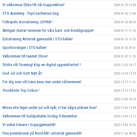
Vi välkomnar Ebba till vår truppsektion!
2024-01-29 19:00
STG Academy - TopCoachernas Dag
2024-01-26 12:04
Folkspels storsatsning JOYNA !
2024-01-26 08:25
Äntligen startar terminen för våra barn- och breddgrupper!
2024-01-17 11:18
Extraträning Artistisk gymnastik i STG-hallen!
2024-01-10 16:55
Sportlovsläger i STG-hallen!
2024-01-03 09:31
Välkommen till teamet Olivia!
2024-01-02 11:33
Stötta vår förening! Köp en digital uppesittarlott !
2023-12-25 10:17
God Jul och Gott Nytt år!
2023-12-20 12:59
För dig som vill träna ännu mer under vårterminen!
2023-12-17 11:31
Stockholm Top Cirkus !
2023-12-13 12:42
2023-12-06 20:14
Missa inte läger under jul och nyår, vi har några platser kvar!
2023-12-05 13:08
Välkommen till Guldpokalen lördag 9 december
2023-12-04 12:12
Vi söker tränare i truppgymnastik!
2023-12-04 10:56
Fina prestationer på Nord-EM i artistisk gymnastik!
2023-11-26 08:46