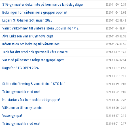
STG-gymnaster deltar inte på kommande landslagsläger
2024-11-29 12:39
Bokningen för vårterminens grupper öppnar!
2024-11-24 16:02
Läger i STG-hallen 2-3 januari 2025
2024-11-22 09:42
Varmt Välkommen till vinterns stora uppvisning 1/12.
2024-11-14 09:01
Alva Eriksson vinner Gymnova cup!
2024-11-13 08:38
Information om bokning till vårterminen!
2024-11-06 08:56
Tack för ditt stöd och grattis till våra vinnare!
2024-10-17 13:48
Var med på höstens roligaste gympaläger!
2024-10-14 07:14
Dags för STG OPEN 2024
2024-10-07 14:58
2024-10-01 15:10
Stötta din förening & vinn ett fint " STG-kit"
2024-09-19 16:08
Träna gymnastik med oss!
2024-09-02 13:05
Nu startar våra barn och breddgrupper!
2024-08-26 10:37
Välkommen till en ny termin!
2024-08-20 12:32
Vuxengympa!
2024-08-17 10:19
Träna gymnastik med oss!
2024-08-01 10:17