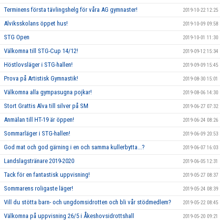
Terminens första tävlingshelg för våra AG gymnaster!
2019-10-22 12:25
Alviksskolans öppet hus!
2019-10-09 09:58
STG Open
2019-10-01 11:30
Välkomna till STG-Cup 14/12!
2019-09-12 15:34
Höstlovsläger i STG-hallen!
2019-09-09 15:45
Prova på Artistisk Gymnastik!
2019-08-30 15:01
Välkomna alla gympasugna pojkar!
2019-08-06 14:30
Stort Grattis Alva till silver på SM
2019-06-27 07:32
Anmälan till HT-19 är öppen!
2019-06-24 08:26
Sommarläger i STG-hallen!
2019-06-09 20:53
God mat och god gärning i en och samma kullerbytta...?
2019-06-07 16:03
Landslagstränare 2019-2020
2019-06-05 12:31
Tack för en fantastisk uppvisning!
2019-05-27 08:37
Sommarens roligaste läger!
2019-05-24 08:39
Vill du stötta barn- och ungdomsidrotten och bli vår stödmedlem?
2019-05-22 08:45
Välkomna på uppvisning 26/5 i Åkeshovsidrottshall
2019-05-20 09:21