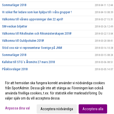
Sommarläger 2018
2018-04-11 12:44
Vi söker fler ledare som kan hjälpa till i våra grupper !
2018-04-10 08:39
Välkomna till vårens uppvisningar den 22 april!
2018-03-27 15:31
SM-veckan biljetter
2018-03-26 12:49
Välkomna till Riksfinalen och Riksmästerskapen 2018!
2018-03-22 13:04
Välkomna till Guldpokalen 2018!
2018-03-20 08:41
Stöd oss när vi representerar Sverige på JNM
2018-03-16 10:28
Sommarläger 2018
2018-03-15 08:24
Kallelse till STG´s Årsmöte 27 mars 2018
2018-03-06 08:51
Påsklovsläger 2018
2018-03-05 14:07
Dags att nominera Årets Ledare och Årets Förening 2017!
2018-02-21 10:06
För att hemsidan ska fungera korrekt använder vi nödvändiga cookies
Ungdomsledarstipendium
2018-02-21 10:05
från SportAdmin. Dessa går inte att stänga av. Föreningen kan också
använda frivilliga cookies, t.ex. för statistik eller marknadsföring. Du
väljer själv om du vill acceptera dessa.
Cookie-inställningar
Gå till Webbversion
Anpassa dina val
Acceptera nödvändiga
Acceptera alla