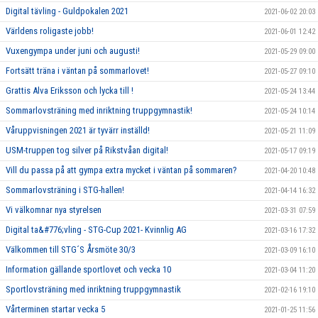
Digital tävling - Guldpokalen 2021
2021-06-02 20:03
Världens roligaste jobb!
2021-06-01 12:42
Vuxengympa under juni och augusti!
2021-05-29 09:00
Fortsätt träna i väntan på sommarlovet!
2021-05-27 09:10
Grattis Alva Eriksson och lycka till !
2021-05-24 13:44
Sommarlovsträning med inriktning truppgymnastik!
2021-05-24 10:14
Våruppvisningen 2021 är tyvärr inställd!
2021-05-21 11:09
USM-truppen tog silver på Rikstvåan digital!
2021-05-17 09:19
Vill du passa på att gympa extra mycket i väntan på sommaren?
2021-04-20 10:48
Sommarlovsträning i STG-hallen!
2021-04-14 16:32
Vi välkomnar nya styrelsen
2021-03-31 07:59
Digital ta&#776;vling - STG-Cup 2021- Kvinnlig AG
2021-03-16 17:32
Välkommen till STG´S Årsmöte 30/3
2021-03-09 16:10
Information gällande sportlovet och vecka 10
2021-03-04 11:20
Sportlovsträning med inriktning truppgymnastik
2021-02-16 19:10
Vårterminen startar vecka 5
2021-01-25 11:56