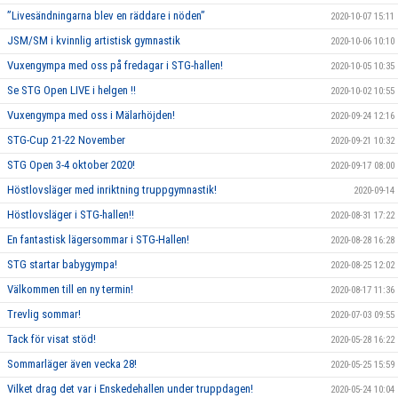
”Livesändningarna blev en räddare i nöden”
2020-10-07 15:11
JSM/SM i kvinnlig artistisk gymnastik
2020-10-06 10:10
Vuxengympa med oss på fredagar i STG-hallen!
2020-10-05 10:35
Se STG Open LIVE i helgen !!
2020-10-02 10:55
Vuxengympa med oss i Mälarhöjden!
2020-09-24 12:16
STG-Cup 21-22 November
2020-09-21 10:32
STG Open 3-4 oktober 2020!
2020-09-17 08:00
Höstlovsläger med inriktning truppgymnastik!
2020-09-14
Höstlovsläger i STG-hallen!!
2020-08-31 17:22
En fantastisk lägersommar i STG-Hallen!
2020-08-28 16:28
STG startar babygympa!
2020-08-25 12:02
Välkommen till en ny termin!
2020-08-17 11:36
Trevlig sommar!
2020-07-03 09:55
Tack för visat stöd!
2020-05-28 16:22
Sommarläger även vecka 28!
2020-05-25 15:59
Vilket drag det var i Enskedehallen under truppdagen!
2020-05-24 10:04