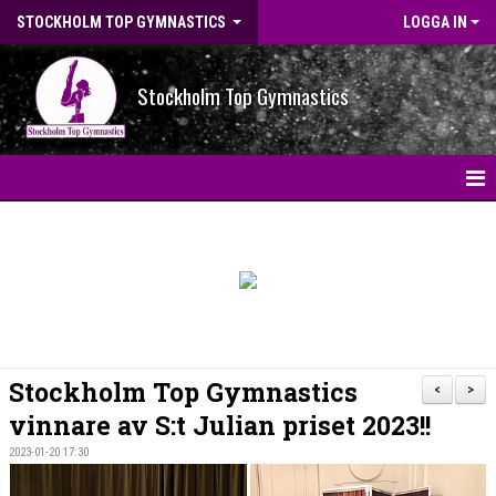
STOCKHOLM TOP GYMNASTICS
LOGGA IN
Stockholm Top Gymnastics
HEM
NYHETER
BILDGALLERI
NYHETSARKIV
Stockholm Top Gymnastics
<
>
OM FÖRENINGEN
vinnare av S:t Julian priset 2023!!
2023-01-20 17:30
STG-HALLEN