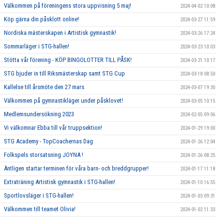
Välkommen på föreningens stora uppvisning 5 maj!
2024-04-02 10:08
Köp gärna din påsklott online!
2024-03-27 11:59
Nordiska mästerskapen i Artistisk gymnastik!
2024-03-26 17:24
Sommarläger i STG-hallen!
2024-03-23 10:03
Stötta vår förening - KÖP BINGOLOTTER TILL PÅSK!
2024-03-21 10:17
STG bjuder in till Riksmästerskap samt STG Cup
2024-03-18 08:50
Kallelse till årsmöte den 27 mars
2024-03-07 19:30
Välkommen på gymnastikläger under påsklovet!
2024-03-05 10:15
Medlemsundersökning 2023
2024-02-05 09:06
Vi välkomnar Ebba till vår truppsektion!
2024-01-29 19:00
STG Academy - TopCoachernas Dag
2024-01-26 12:04
Folkspels storsatsning JOYNA !
2024-01-26 08:25
Äntligen startar terminen för våra barn- och breddgrupper!
2024-01-17 11:18
Extraträning Artistisk gymnastik i STG-hallen!
2024-01-10 16:55
Sportlovsläger i STG-hallen!
2024-01-03 09:31
Välkommen till teamet Olivia!
2024-01-02 11:33