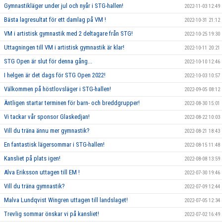
Gymnastikläger under jul och nyår i STG-hallen!
2022-11-03 12:49
Bästa lagresultat för ett damlag på VM !
2022-10-31 21:12
VM i artistisk gymnastik med 2 deltagare från STG!
2022-10-25 19:30
Uttagningen till VM i artistisk gymnastik är klar!
2022-10-11 20:21
STG Open är slut för denna gång...
2022-10-10 12:46
I helgen är det dags för STG Open 2022!
2022-10-03 10:57
Välkommen på höstlovsläger i STG-hallen!
2022-09-05 08:12
Äntligen startar terminen för barn- och breddgrupper!
2022-08-30 15:01
Vi tackar vår sponsor Glaskedjan!
2022-08-22 10:03
Vill du träna ännu mer gymnastik?
2022-08-21 18:43
En fantastisk lägersommar i STG-hallen!
2022-08-15 11:48
Kansliet på plats igen!
2022-08-08 13:59
Alva Eriksson uttagen till EM !
2022-07-30 19:46
Vill du träna gymnastik?
2022-07-09 12:44
Malva Lundqvist Wingren uttagen till landslaget!
2022-07-05 12:34
Trevlig sommar önskar vi på kansliet!
2022-07-02 16:49