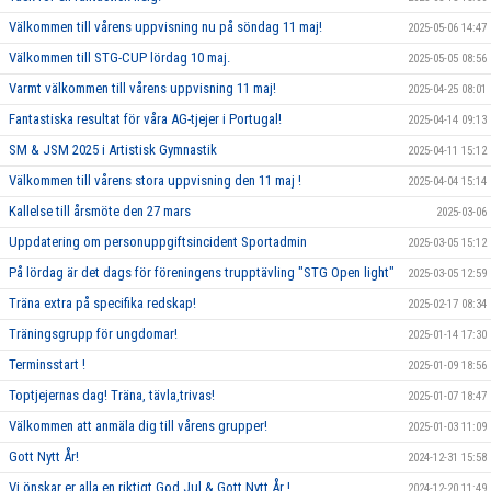
Välkommen till vårens uppvisning nu på söndag 11 maj!
2025-05-06 14:47
Välkommen till STG-CUP lördag 10 maj.
2025-05-05 08:56
Varmt välkommen till vårens uppvisning 11 maj!
2025-04-25 08:01
Fantastiska resultat för våra AG-tjejer i Portugal!
2025-04-14 09:13
SM & JSM 2025 i Artistisk Gymnastik
2025-04-11 15:12
Välkommen till vårens stora uppvisning den 11 maj !
2025-04-04 15:14
Kallelse till årsmöte den 27 mars
2025-03-06
Uppdatering om personuppgiftsincident Sportadmin
2025-03-05 15:12
På lördag är det dags för föreningens trupptävling "STG Open light"
2025-03-05 12:59
Träna extra på specifika redskap!
2025-02-17 08:34
Träningsgrupp för ungdomar!
2025-01-14 17:30
Terminsstart !
2025-01-09 18:56
Toptjejernas dag! Träna, tävla,trivas!
2025-01-07 18:47
Välkommen att anmäla dig till vårens grupper!
2025-01-03 11:09
Gott Nytt År!
2024-12-31 15:58
Vi önskar er alla en riktigt God Jul & Gott Nytt År !
2024-12-20 11:49