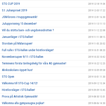
STG CUP 2019
2019-12-18 19:34
S:t Julianpriset 2019
2019-12-03 17:22
JSM-brons i truppgymnastik!
2019-12-01 16:30
Juluppvisning 15 december!
2019-11-13 11:13
Vill du stötta barn- och ungdomsidrotten ?
2019-11-12 22:08
Januariläger i STG-hallen!
2019-11-11 08:15
Storslam på Mälarcupen!
2019-11-05 20:02
Full rulle i STG-hallen under höstlovsläger!
2019-10-31 08:20
Novembercupen 9/11 i STG-hallen
2019-10-25 10:42
Terminens första tävlingshelg för våra AG gymnaster!
2019-10-22 12:25
Alviksskolans öppet hus!
2019-10-09 09:58
STG Open
2019-10-01 11:30
Välkomna till STG-Cup 14/12!
2019-09-12 15:34
Höstlovsläger i STG-hallen!
2019-09-09 15:45
Prova på Artistisk Gymnastik!
2019-08-30 15:01
Välkomna alla gympasugna pojkar!
2019-08-06 14:30