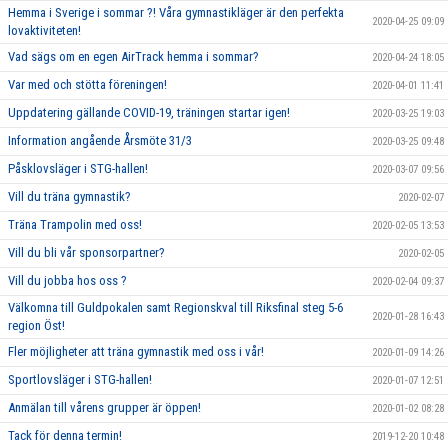
Hemma i Sverige i sommar ?! Våra gymnastikläger är den perfekta
2020-04-25 09:09
lovaktiviteten!
Vad sägs om en egen AirTrack hemma i sommar?
2020-04-24 18:05
Var med och stötta föreningen!
2020-04-01 11:41
Uppdatering gällande COVID-19, träningen startar igen!
2020-03-25 19:03
Information angående Årsmöte 31/3
2020-03-25 09:48
Påsklovsläger i STG-hallen!
2020-03-07 09:56
Vill du träna gymnastik?
2020-02-07
Träna Trampolin med oss!
2020-02-05 13:53
Vill du bli vår sponsorpartner?
2020-02-05
Vill du jobba hos oss ?
2020-02-04 09:37
Välkomna till Guldpokalen samt Regionskval till Riksfinal steg 5-6
2020-01-28 16:43
region Öst!
Fler möjligheter att träna gymnastik med oss i vår!
2020-01-09 14:26
Sportlovsläger i STG-hallen!
2020-01-07 12:51
Anmälan till vårens grupper är öppen!
2020-01-02 08:28
Tack för denna termin!
2019-12-20 10:48