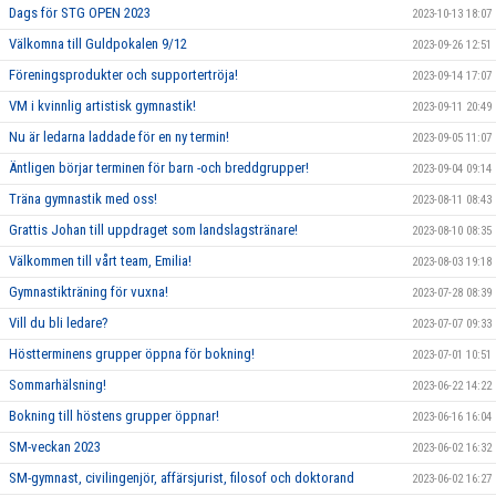
Dags för STG OPEN 2023
2023-10-13 18:07
Välkomna till Guldpokalen 9/12
2023-09-26 12:51
Föreningsprodukter och supportertröja!
2023-09-14 17:07
VM i kvinnlig artistisk gymnastik!
2023-09-11 20:49
Nu är ledarna laddade för en ny termin!
2023-09-05 11:07
Äntligen börjar terminen för barn -och breddgrupper!
2023-09-04 09:14
Träna gymnastik med oss!
2023-08-11 08:43
Grattis Johan till uppdraget som landslagstränare!
2023-08-10 08:35
Välkommen till vårt team, Emilia!
2023-08-03 19:18
Gymnastikträning för vuxna!
2023-07-28 08:39
Vill du bli ledare?
2023-07-07 09:33
Höstterminens grupper öppna för bokning!
2023-07-01 10:51
Sommarhälsning!
2023-06-22 14:22
Bokning till höstens grupper öppnar!
2023-06-16 16:04
SM-veckan 2023
2023-06-02 16:32
SM-gymnast, civilingenjör, affärsjurist, filosof och doktorand
2023-06-02 16:27