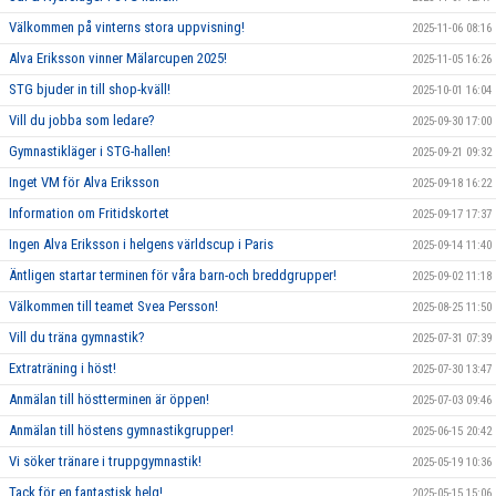
Välkommen på vinterns stora uppvisning!
2025-11-06 08:16
Alva Eriksson vinner Mälarcupen 2025!
2025-11-05 16:26
STG bjuder in till shop-kväll!
2025-10-01 16:04
Vill du jobba som ledare?
2025-09-30 17:00
Gymnastikläger i STG-hallen!
2025-09-21 09:32
Inget VM för Alva Eriksson
2025-09-18 16:22
Information om Fritidskortet
2025-09-17 17:37
Ingen Alva Eriksson i helgens världscup i Paris
2025-09-14 11:40
Äntligen startar terminen för våra barn-och breddgrupper!
2025-09-02 11:18
Välkommen till teamet Svea Persson!
2025-08-25 11:50
Vill du träna gymnastik?
2025-07-31 07:39
Extraträning i höst!
2025-07-30 13:47
Anmälan till höstterminen är öppen!
2025-07-03 09:46
Anmälan till höstens gymnastikgrupper!
2025-06-15 20:42
Vi söker tränare i truppgymnastik!
2025-05-19 10:36
Tack för en fantastisk helg!
2025-05-15 15:06