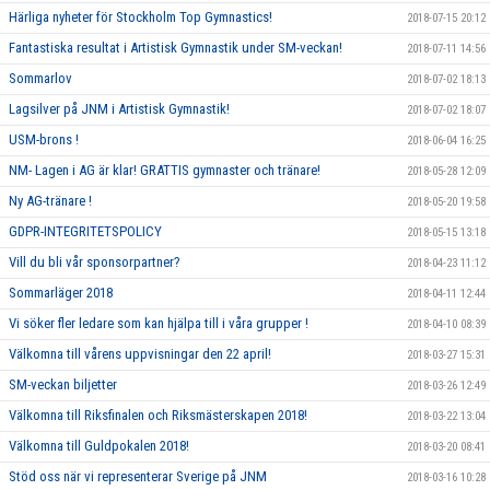
Härliga nyheter för Stockholm Top Gymnastics!
2018-07-15 20:12
Fantastiska resultat i Artistisk Gymnastik under SM-veckan!
2018-07-11 14:56
Sommarlov
2018-07-02 18:13
Lagsilver på JNM i Artistisk Gymnastik!
2018-07-02 18:07
USM-brons !
2018-06-04 16:25
NM- Lagen i AG är klar! GRATTIS gymnaster och tränare!
2018-05-28 12:09
Ny AG-tränare !
2018-05-20 19:58
GDPR-INTEGRITETSPOLICY
2018-05-15 13:18
Vill du bli vår sponsorpartner?
2018-04-23 11:12
Sommarläger 2018
2018-04-11 12:44
Vi söker fler ledare som kan hjälpa till i våra grupper !
2018-04-10 08:39
Välkomna till vårens uppvisningar den 22 april!
2018-03-27 15:31
SM-veckan biljetter
2018-03-26 12:49
Välkomna till Riksfinalen och Riksmästerskapen 2018!
2018-03-22 13:04
Välkomna till Guldpokalen 2018!
2018-03-20 08:41
Stöd oss när vi representerar Sverige på JNM
2018-03-16 10:28