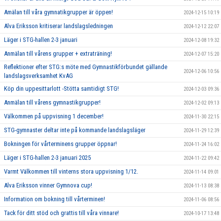
Amälan till våra gymnatikgrupper är öppen!
2024-12-15 10:19
Alva Eriksson kritiserar landslagsledningen
2024-12-12 22:07
Läger i STG-hallen 2-3 januari
2024-12-08 19:32
Anmälan till vårens grupper + extraträning!
2024-12-07 15:20
Reflektioner efter STG:s möte med Gymnastikförbundet gällande
2024-12-06 10:56
landslagsverksamhet KvAG
Köp din uppesittarlott -Stötta samtidigt STG!
2024-12-03 09:36
Anmälan till vårens gymnastikgrupper!
2024-12-02 09:13
Välkommen på uppvisning 1 december!
2024-11-30 22:15
STG-gymnaster deltar inte på kommande landslagsläger
2024-11-29 12:39
Bokningen för vårterminens grupper öppnar!
2024-11-24 16:02
Läger i STG-hallen 2-3 januari 2025
2024-11-22 09:42
Varmt Välkommen till vinterns stora uppvisning 1/12.
2024-11-14 09:01
Alva Eriksson vinner Gymnova cup!
2024-11-13 08:38
Information om bokning till vårterminen!
2024-11-06 08:56
Tack för ditt stöd och grattis till våra vinnare!
2024-10-17 13:48