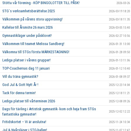
Stötta vår förening - KÖP BINGOLOTTER TILL PÅSK!
2026-03-26
STG´s verksamhetsberättelse 2025
2026-03-19 18:20
Välkommen på vårens stora uppvisning!
2026-03-18 11:35
Kallelse till Årsmöte 26 mars 2026
2026-03-05 15:40
Gymnastikläger under påsklovet!
2026-02-27 10:56
Välkommen till teamet Melissa Sandberg!
2026-01-31 13:00
Välkomna till STGs första MÄRKESTAGNING!
2026-01-28 09:50
Lediga platser i vårens grupper!
2026-01-13 11:06
TOP-Coachernas dag 11 januari
2026-01-12 10:40
Vill du träna gymnastik?
2026-01-08 09:37
God Jul & Gott Nytt År !
2025-12-23 14:04
Tack för denna termin!
2025-12-18 11:21
Lediga platser till vårterminen 2026
2025-12-08 09:26
Dags för tävling i Artistisk gymnastik- kom och heja fram STGs
2025-12-02 12:22
fantastiska gymnaster!
Fritidskortet – Vi är anslutna!
2025-11-24 10:34
Jul & Nyårsläger i STG-hallen!
2025-11-07 12:47