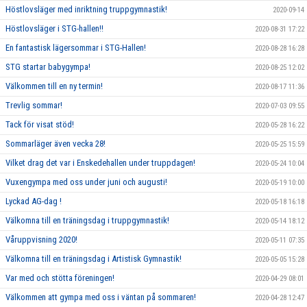
Höstlovsläger med inriktning truppgymnastik!
2020-09-14
Höstlovsläger i STG-hallen!!
2020-08-31 17:22
En fantastisk lägersommar i STG-Hallen!
2020-08-28 16:28
STG startar babygympa!
2020-08-25 12:02
Välkommen till en ny termin!
2020-08-17 11:36
Trevlig sommar!
2020-07-03 09:55
Tack för visat stöd!
2020-05-28 16:22
Sommarläger även vecka 28!
2020-05-25 15:59
Vilket drag det var i Enskedehallen under truppdagen!
2020-05-24 10:04
Vuxengympa med oss under juni och augusti!
2020-05-19 10:00
Lyckad AG-dag !
2020-05-18 16:18
Välkomna till en träningsdag i truppgymnastik!
2020-05-14 18:12
Våruppvisning 2020!
2020-05-11 07:35
Välkomna till en träningsdag i Artistisk Gymnastik!
2020-05-05 15:28
Var med och stötta föreningen!
2020-04-29 08:01
Välkommen att gympa med oss i väntan på sommaren!
2020-04-28 12:47