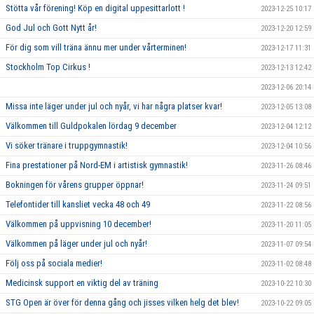
Stötta vår förening! Köp en digital uppesittarlott !
2023-12-25 10:17
God Jul och Gott Nytt år!
2023-12-20 12:59
För dig som vill träna ännu mer under vårterminen!
2023-12-17 11:31
Stockholm Top Cirkus !
2023-12-13 12:42
2023-12-06 20:14
Missa inte läger under jul och nyår, vi har några platser kvar!
2023-12-05 13:08
Välkommen till Guldpokalen lördag 9 december
2023-12-04 12:12
Vi söker tränare i truppgymnastik!
2023-12-04 10:56
Fina prestationer på Nord-EM i artistisk gymnastik!
2023-11-26 08:46
Bokningen för vårens grupper öppnar!
2023-11-24 09:51
Telefontider till kansliet vecka 48 och 49
2023-11-22 08:56
Välkommen på uppvisning 10 december!
2023-11-20 11:05
Välkommen på läger under jul och nyår!
2023-11-07 09:54
Följ oss på sociala medier!
2023-11-02 08:48
Medicinsk support en viktig del av träning
2023-10-22 10:30
STG Open är över för denna gång och jisses vilken helg det blev!
2023-10-22 09:05