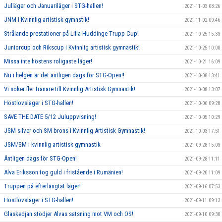
Julläger och Januariläger i STG-hallen!
2021-11-03 08:26
JNM i Kvinnlig artistisk gymnstik!
2021-11-02 09:46
Strålande prestationer på Lilla Huddinge Trupp Cup!
2021-10-25 15:33
Juniorcup och Rikscup i Kvinnlig artistisk gymnastik!
2021-10-25 10:00
Missa inte höstens roligaste läger!
2021-10-21 16:09
Nu i helgen är det äntligen dags för STG-Open!!
2021-10-08 13:41
Vi söker fler tränare till Kvinnlig Artistisk Gymnastik!
2021-10-08 13:07
Höstlovsläger i STG-hallen!
2021-10-06 09:28
SAVE THE DATE 5/12 Juluppvisning!
2021-10-05 10:29
JSM silver och SM brons i Kvinnlig Artistisk Gymnastik!
2021-10-03 17:51
JSM/SM i kvinnlig artistisk gymnastik
2021-09-28 15:03
Äntligen dags för STG-Open!
2021-09-28 11:11
Alva Eriksson tog guld i fristående i Rumänien!
2021-09-20 11:09
Truppen på efterlängtat läger!
2021-09-16 07:53
Höstlovsläger i STG-hallen!
2021-09-11 09:13
Glaskedjan stödjer Alvas satsning mot VM och OS!
2021-09-10 09:30