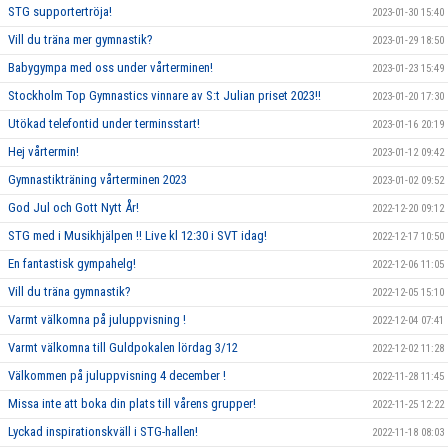
STG supportertröja!
2023-01-30 15:40
Vill du träna mer gymnastik?
2023-01-29 18:50
Babygympa med oss under vårterminen!
2023-01-23 15:49
Stockholm Top Gymnastics vinnare av S:t Julian priset 2023!!
2023-01-20 17:30
Utökad telefontid under terminsstart!
2023-01-16 20:19
Hej vårtermin!
2023-01-12 09:42
Gymnastikträning vårterminen 2023
2023-01-02 09:52
God Jul och Gott Nytt År!
2022-12-20 09:12
STG med i Musikhjälpen !! Live kl 12:30 i SVT idag!
2022-12-17 10:50
En fantastisk gympahelg!
2022-12-06 11:05
Vill du träna gymnastik?
2022-12-05 15:10
Varmt välkomna på juluppvisning !
2022-12-04 07:41
Varmt välkomna till Guldpokalen lördag 3/12
2022-12-02 11:28
Välkommen på juluppvisning 4 december !
2022-11-28 11:45
Missa inte att boka din plats till vårens grupper!
2022-11-25 12:22
Lyckad inspirationskväll i STG-hallen!
2022-11-18 08:03