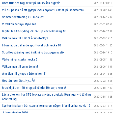
USM-truppen tog silver på Rikstvåan digital!
2021-05-17 09:19
Vill du passa på att gympa extra mycket i väntan på sommaren?
2021-04-20 10:48
Sommarlovsträning i STG-hallen!
2021-04-14 16:32
Vi välkomnar nya styrelsen
2021-03-31 07:59
Digital ta&#776;vling - STG-Cup 2021- Kvinnlig AG
2021-03-16 17:32
Välkommen till STG´S Årsmöte 30/3
2021-03-09 16:10
Information gällande sportlovet och vecka 10
2021-03-04 11:20
Sportlovsträning med inriktning truppgymnastik
2021-02-16 19:10
Vårterminen startar vecka 5
2021-01-25 11:56
Välkommen till en ny termin!
2021-01-20 15:04
Anmälan till gympa vårterminen -21
2021-01-04 12:28
God Jul och Gott Nytt År!
2020-12-22 10:53
Musikhjälpen - Ett steg på händer för varje krona!
2020-12-18 17:09
Läs artikel om hur STG lyckats använda digitala lösningar vid tävling
2020-12-18 16:28
och träning
Symtomfria barn bör stanna hemma om någon i familjen har covid-19
2020-12-03 16:17
Juluppvisning 2020!
2020-11-26 12:03