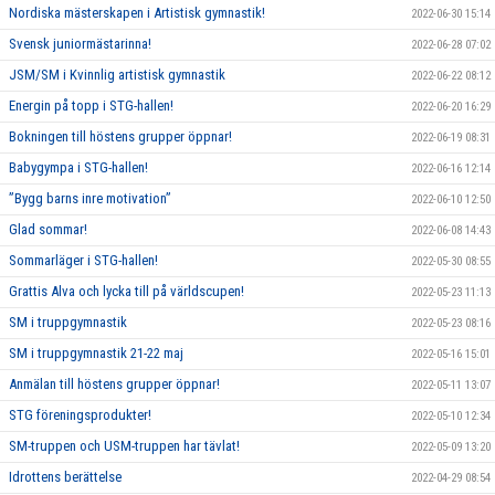
Nordiska mästerskapen i Artistisk gymnastik!
2022-06-30 15:14
Svensk juniormästarinna!
2022-06-28 07:02
JSM/SM i Kvinnlig artistisk gymnastik
2022-06-22 08:12
Energin på topp i STG-hallen!
2022-06-20 16:29
Bokningen till höstens grupper öppnar!
2022-06-19 08:31
Babygympa i STG-hallen!
2022-06-16 12:14
”Bygg barns inre motivation”
2022-06-10 12:50
Glad sommar!
2022-06-08 14:43
Sommarläger i STG-hallen!
2022-05-30 08:55
Grattis Alva och lycka till på världscupen!
2022-05-23 11:13
SM i truppgymnastik
2022-05-23 08:16
SM i truppgymnastik 21-22 maj
2022-05-16 15:01
Anmälan till höstens grupper öppnar!
2022-05-11 13:07
STG föreningsprodukter!
2022-05-10 12:34
SM-truppen och USM-truppen har tävlat!
2022-05-09 13:20
Idrottens berättelse
2022-04-29 08:54