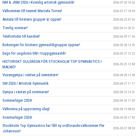
NM & JNM 2026 i Kvinnlig artistisk gymnastik!
2026-07-20 10:26
Välkommen till teamet Marcela Torres!
2026-07-17 18:39
Anmäla till höstens grupper är öppen!
2026-06-22 07:56
Trevlig sommar!
2026-06-16 20:21
Telefontider till kansliet!
2026-06-09 11:56
Bokningen för höstens gymnastikgrupper öppnar!
2026-05-28 13:35
Dags för ungdoms-SM i truppgymnastik!
2026-05-27 15:22
HISTORISKT GULDREGN FÖR STOCKHOLM TOP GYMNASTICS I
2026-05-25 12:48
MALMÖ!
Vuxengympa i väntan på semestern!
2026-04-28 13:38
SM 2026 i Artistisk Gymnastik
2026-04-27 11:17
Gympa i väntan på sommaren!
2026-04-23 14:31
Sommarläger 2026!
2026-04-20 11:03
Välkomna på uppvisning idag!
2026-04-19 08:42
Sommarläger 2026!
2026-03-30 17:03
Stockholm Top Gymnastics har fått ny ordförande-välkommen Per
2026-03-27 08:03
Johansson!