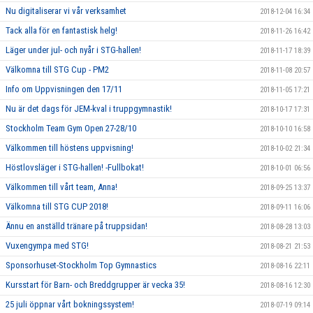
Nu digitaliserar vi vår verksamhet
2018-12-04 16:34
Tack alla för en fantastisk helg!
2018-11-26 16:42
Läger under jul- och nyår i STG-hallen!
2018-11-17 18:39
Välkomna till STG Cup - PM2
2018-11-08 20:57
Info om Uppvisningen den 17/11
2018-11-05 17:21
Nu är det dags för JEM-kval i truppgymnastik!
2018-10-17 17:31
Stockholm Team Gym Open 27-28/10
2018-10-10 16:58
Välkommen till höstens uppvisning!
2018-10-02 21:34
Höstlovsläger i STG-hallen! -Fullbokat!
2018-10-01 06:56
Välkommen till vårt team, Anna!
2018-09-25 13:37
Välkomna till STG CUP 2018!
2018-09-11 16:06
Ännu en anställd tränare på truppsidan!
2018-08-28 13:03
Vuxengympa med STG!
2018-08-21 21:53
Sponsorhuset-Stockholm Top Gymnastics
2018-08-16 22:11
Kursstart för Barn- och Breddgrupper är vecka 35!
2018-08-16 12:30
25 juli öppnar vårt bokningssystem!
2018-07-19 09:14