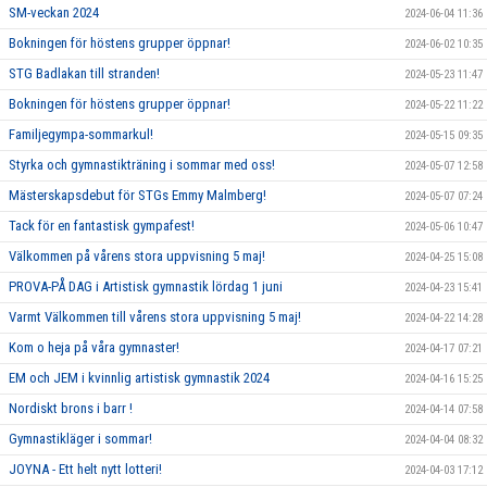
SM-veckan 2024
2024-06-04 11:36
Bokningen för höstens grupper öppnar!
2024-06-02 10:35
STG Badlakan till stranden!
2024-05-23 11:47
Bokningen för höstens grupper öppnar!
2024-05-22 11:22
Familjegympa-sommarkul!
2024-05-15 09:35
Styrka och gymnastikträning i sommar med oss!
2024-05-07 12:58
Mästerskapsdebut för STGs Emmy Malmberg!
2024-05-07 07:24
Tack för en fantastisk gympafest!
2024-05-06 10:47
Välkommen på vårens stora uppvisning 5 maj!
2024-04-25 15:08
PROVA-PÅ DAG i Artistisk gymnastik lördag 1 juni
2024-04-23 15:41
Varmt Välkommen till vårens stora uppvisning 5 maj!
2024-04-22 14:28
Kom o heja på våra gymnaster!
2024-04-17 07:21
EM och JEM i kvinnlig artistisk gymnastik 2024
2024-04-16 15:25
Nordiskt brons i barr !
2024-04-14 07:58
Gymnastikläger i sommar!
2024-04-04 08:32
JOYNA - Ett helt nytt lotteri!
2024-04-03 17:12