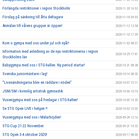
Förlängda restriktioner i region Stockholm
2020-11-20 16:53
Förslag på sänkning till åtta deltagare
2020-11-18 09:03
Anmälan till vårens grupper är öppen!
2020-11-12 12:58
2020-11-10 17:39
Kom o gympa med oss under jul och nyår!
2020-11-02 08:57
Information med anledning av de nya restriktionerna i region
2020-10-29 17:41
Stockholms län
Babygympa med oss i STG-hallen. Ny period startar!
2020-10-21 08:38
Svenska juniormästare i lag!
2020-10-14 08:35
”Livesändningarna blev en räddare i nöden”
2020-10-07 15:11
JSM/SM i kvinnlig artistisk gymnastik
2020-10-06 10:10
Vuxengympa med oss på fredagar i STG-hallen!
2020-10-05 10:35
Se STG Open LIVE i helgen !!
2020-10-02 10:55
Vuxengympa med oss i Mälarhöjden!
2020-09-24 12:16
STG-Cup 21-22 November
2020-09-21 10:32
STG Open 3-4 oktober 2020!
2020-09-17 08:00