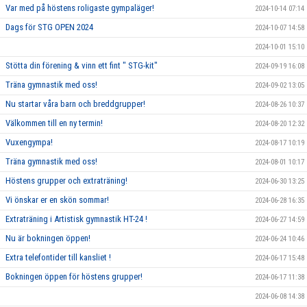
Var med på höstens roligaste gympaläger!
2024-10-14 07:14
Dags för STG OPEN 2024
2024-10-07 14:58
2024-10-01 15:10
Stötta din förening & vinn ett fint " STG-kit"
2024-09-19 16:08
Träna gymnastik med oss!
2024-09-02 13:05
Nu startar våra barn och breddgrupper!
2024-08-26 10:37
Välkommen till en ny termin!
2024-08-20 12:32
Vuxengympa!
2024-08-17 10:19
Träna gymnastik med oss!
2024-08-01 10:17
Höstens grupper och extraträning!
2024-06-30 13:25
Vi önskar er en skön sommar!
2024-06-28 16:35
Extraträning i Artistisk gymnastik HT-24 !
2024-06-27 14:59
Nu är bokningen öppen!
2024-06-24 10:46
Extra telefontider till kansliet !
2024-06-17 15:48
Bokningen öppen för höstens grupper!
2024-06-17 11:38
2024-06-08 14:38