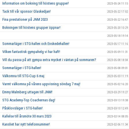
Information om bokning till höstens grupper!
2023-05-24 11:15
Tack till vår sponsor Glaskedjan!
2023-05-22 17:02
Fina prestationer på JNM 2023
2023-05-22 16:47
Bokningen till höstens grupper öppnar!
2023-05-20 10:29
2023-05-18 19:14
Sommarläger i STG-hallen och Enskedehallen!
2023-05-17 11:16
Vilken fantastisk gympahelg vi har haft!
2023-05-09 11:31
Vill du passa på att gympa extra mycket i väntan på sommaren?
2023-05-08 18:04
Sommarläger i STG-hallen!
2023-05-08 09:01
Välkomna till STG-Cup 6 maj
2023-05-03 11:19
Varmt välkomna på vårens uppvisning söndag 7 maj!
2023-05-02 16:20
Emmy Malmberg uttagen till JNM!
2023-03-29 19:27
STG Academy-Top Coachernas dag!
2023-03-13 19:38
Påsklovsläger i STG-hallen!
2023-03-10 12:49
Kallelse till årsmöte 30 mars 2023
2023-02-14 08:05
Kansliet har nytt telefonnummer!
2023-02-06 11:34