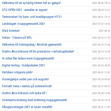
Välkomna till en ny härlig termin full av gympa!
2021-08-26 18:16
STG OPEN 2021 - anmälan är öppen!
2021-08-23 15:27
Terminsstart för barn- och breddgrupper HT-21
2021-08-21 10:13
Landslaget i truppgymnastik 2021
2021-07-07 13:42
Glad Sommar!
2021-06-24
Sökes - Tränare på 50%
2021-06-16 11:18
Välkomna till träningsdag i Artistisk gymnastik!
2021-06-14 13:36
Grattis Alva Eriksson till fin prestation i värlsdcupfinalen!
2021-06-13 14:30
Vi söker fler ledare inom truppgymnastik!
2021-06-09 16:19
Digital tävling - Guldpokalen 2021
2021-06-02 20:03
Världens roligaste jobb!
2021-06-01 12:42
Vuxengympa under juni och augusti!
2021-05-29 09:00
Fortsätt träna i väntan på sommarlovet!
2021-05-27 09:10
Grattis Alva Eriksson och lycka till !
2021-05-24 13:44
Sommarlovsträning med inriktning truppgymnastik!
2021-05-24 10:14
Våruppvisningen 2021 är tyvärr inställd!
2021-05-21 11:09