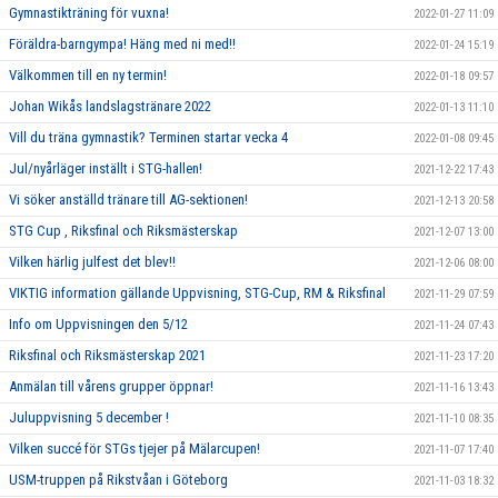
Gymnastikträning för vuxna!
2022-01-27 11:09
Föräldra-barngympa! Häng med ni med!!
2022-01-24 15:19
Välkommen till en ny termin!
2022-01-18 09:57
Johan Wikås landslagstränare 2022
2022-01-13 11:10
Vill du träna gymnastik? Terminen startar vecka 4
2022-01-08 09:45
Jul/nyårläger inställt i STG-hallen!
2021-12-22 17:43
Vi söker anställd tränare till AG-sektionen!
2021-12-13 20:58
STG Cup , Riksfinal och Riksmästerskap
2021-12-07 13:00
Vilken härlig julfest det blev!!
2021-12-06 08:00
VIKTIG information gällande Uppvisning, STG-Cup, RM & Riksfinal
2021-11-29 07:59
Info om Uppvisningen den 5/12
2021-11-24 07:43
Riksfinal och Riksmästerskap 2021
2021-11-23 17:20
Anmälan till vårens grupper öppnar!
2021-11-16 13:43
Juluppvisning 5 december !
2021-11-10 08:35
Vilken succé för STGs tjejer på Mälarcupen!
2021-11-07 17:40
USM-truppen på Rikstvåan i Göteborg
2021-11-03 18:32