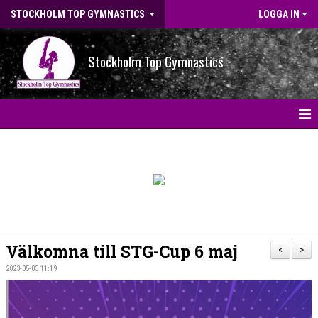
STOCKHOLM TOP GYMNASTICS
LOGGA IN
Stockholm Top Gymnastics
HEM
NYHETER
BILDGALLERI
NYHETSARKIV
Välkomna till STG-Cup 6 maj
<
>
OM FÖRENINGEN
2023-05-03 11:19
STG-HALLEN