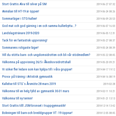
Stort Grattis Alva till silver på SM
2019-06-27 07:32
Anmälan till HT-19 är öppen!
2019-06-24 08:26
Sommarläger i STG-hallen!
2019-06-09 20:53
God mat och god gärning i en och samma kullerbytta...?
2019-06-07 16:03
Landslagstränare 2019-2020
2019-06-05 12:31
Tack för en fantastisk uppvisning!
2019-05-27 08:37
Sommarens roligaste läger!
2019-05-24 08:39
Vill du stötta barn- och ungdomsidrotten och bli vår stödmedlem?
2019-05-22 08:45
Välkomna på uppvisning 26/5 i Åkeshovsidrottshall
2019-05-20 09:21
Vi söker fler ledare som kan hjälpa till i våra grupper!
2019-04-17 19:12
Prova- på träning i Artistisk gymnastik
2019-04-16 08:19
Kallelse till STG´s Årsmöte 28 mars 2019
2019-02-28
Välkomna till en helg fylld av gymnastik 30-31 mars
2019-02-11 10:21
Välkomna till ny termin!
2019-01-21 13:13
Stort Grattis tilll JSM-bronset i truppgymnastik!
2018-12-14 13:42
Bokningen till barn-och breddgrupper VT -19 öppnar!
2018-12-05 08:45