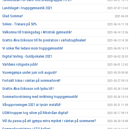
2021-08-21 10:13
Landslaget i truppgymnastik 2021
2021-07-07 13:42
Glad Sommar!
2021-06-24
Sökes - Tränare på 50%
2021-06-16 11:18
Välkomna till träningsdag i Artistisk gymnastik!
2021-06-14 13:36
Grattis Alva Eriksson till fin prestation i värlsdcupfinalen!
2021-06-13 14:30
Vi söker fler ledare inom truppgymnastik!
2021-06-09 16:19
Digital tävling - Guldpokalen 2021
2021-06-02 20:03
Världens roligaste jobb!
2021-06-01 12:42
Vuxengympa under juni och augusti!
2021-05-29 09:00
Fortsätt träna i väntan på sommarlovet!
2021-05-27 09:10
Grattis Alva Eriksson och lycka till !
2021-05-24 13:44
Sommarlovsträning med inriktning truppgymnastik!
2021-05-24 10:14
Våruppvisningen 2021 är tyvärr inställd!
2021-05-21 11:09
USM-truppen tog silver på Rikstvåan digital!
2021-05-17 09:19
Vill du passa på att gympa extra mycket i väntan på sommaren?
2021-04-20 10:48
Sommarlovsträning i STG-hallen!