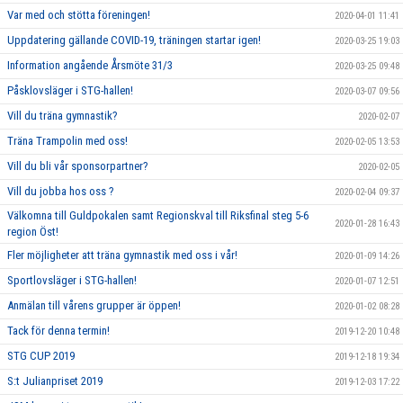
Var med och stötta föreningen!
2020-04-01 11:41
Uppdatering gällande COVID-19, träningen startar igen!
2020-03-25 19:03
Information angående Årsmöte 31/3
2020-03-25 09:48
Påsklovsläger i STG-hallen!
2020-03-07 09:56
Vill du träna gymnastik?
2020-02-07
Träna Trampolin med oss!
2020-02-05 13:53
Vill du bli vår sponsorpartner?
2020-02-05
Vill du jobba hos oss ?
2020-02-04 09:37
Välkomna till Guldpokalen samt Regionskval till Riksfinal steg 5-6
2020-01-28 16:43
region Öst!
Fler möjligheter att träna gymnastik med oss i vår!
2020-01-09 14:26
Sportlovsläger i STG-hallen!
2020-01-07 12:51
Anmälan till vårens grupper är öppen!
2020-01-02 08:28
Tack för denna termin!
2019-12-20 10:48
STG CUP 2019
2019-12-18 19:34
S:t Julianpriset 2019
2019-12-03 17:22