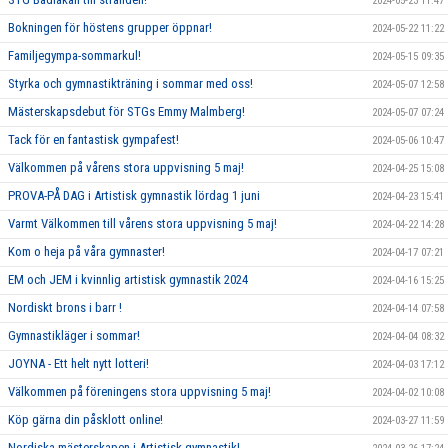
2024-05-23 11:47
Bokningen för höstens grupper öppnar!
2024-05-22 11:22
Familjegympa-sommarkul!
2024-05-15 09:35
Styrka och gymnastikträning i sommar med oss!
2024-05-07 12:58
Mästerskapsdebut för STGs Emmy Malmberg!
2024-05-07 07:24
Tack för en fantastisk gympafest!
2024-05-06 10:47
Välkommen på vårens stora uppvisning 5 maj!
2024-04-25 15:08
PROVA-PÅ DAG i Artistisk gymnastik lördag 1 juni
2024-04-23 15:41
Varmt Välkommen till vårens stora uppvisning 5 maj!
2024-04-22 14:28
Kom o heja på våra gymnaster!
2024-04-17 07:21
EM och JEM i kvinnlig artistisk gymnastik 2024
2024-04-16 15:25
Nordiskt brons i barr !
2024-04-14 07:58
Gymnastikläger i sommar!
2024-04-04 08:32
JOYNA - Ett helt nytt lotteri!
2024-04-03 17:12
Välkommen på föreningens stora uppvisning 5 maj!
2024-04-02 10:08
Köp gärna din påsklott online!
2024-03-27 11:59
Nordiska mästerskapen i Artistisk gymnastik!