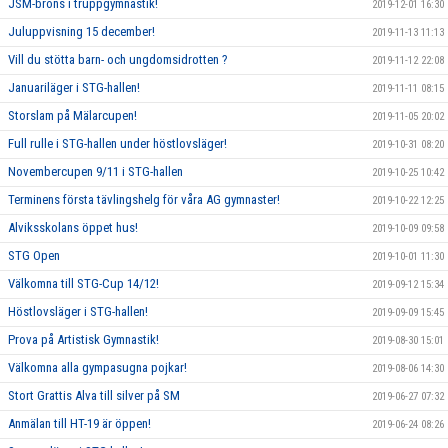
JSM-brons i truppgymnastik!
2019-12-01 16:30
Juluppvisning 15 december!
2019-11-13 11:13
Vill du stötta barn- och ungdomsidrotten ?
2019-11-12 22:08
Januariläger i STG-hallen!
2019-11-11 08:15
Storslam på Mälarcupen!
2019-11-05 20:02
Full rulle i STG-hallen under höstlovsläger!
2019-10-31 08:20
Novembercupen 9/11 i STG-hallen
2019-10-25 10:42
Terminens första tävlingshelg för våra AG gymnaster!
2019-10-22 12:25
Alviksskolans öppet hus!
2019-10-09 09:58
STG Open
2019-10-01 11:30
Välkomna till STG-Cup 14/12!
2019-09-12 15:34
Höstlovsläger i STG-hallen!
2019-09-09 15:45
Prova på Artistisk Gymnastik!
2019-08-30 15:01
Välkomna alla gympasugna pojkar!
2019-08-06 14:30
Stort Grattis Alva till silver på SM
2019-06-27 07:32
Anmälan till HT-19 är öppen!
2019-06-24 08:26