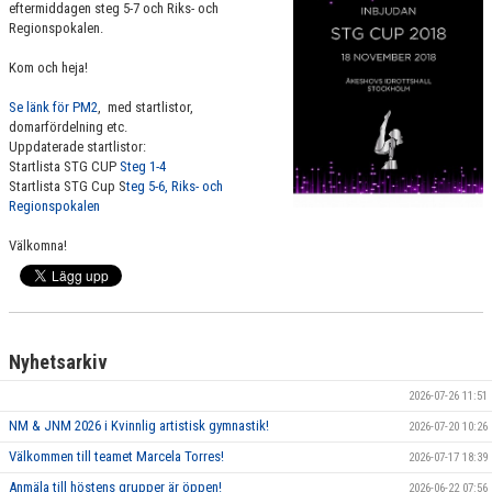
eftermiddagen steg 5-7 och Riks- och
VÄRDEGRUND
Regionspokalen.
Kom och heja!
FÖRENINGSPRODUKTER
Se länk för PM2
, med startlistor,
KONTAKT
domarfördelning etc.
Uppdaterade startlistor:
MÄRKESTAGNING
Startlista STG CUP
Steg 1-4
Startlista STG Cup S
teg 5-6, Riks- och
Regionspokalen
Välkomna!
Nyhetsarkiv
2026-07-26 11:51
NM & JNM 2026 i Kvinnlig artistisk gymnastik!
2026-07-20 10:26
Välkommen till teamet Marcela Torres!
2026-07-17 18:39
Anmäla till höstens grupper är öppen!
2026-06-22 07:56