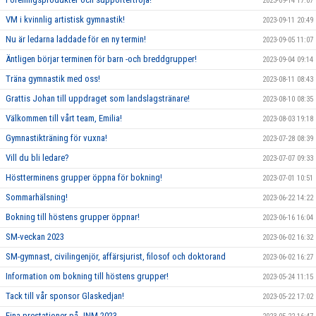
2023-09-14 17:07
VM i kvinnlig artistisk gymnastik!
2023-09-11 20:49
Nu är ledarna laddade för en ny termin!
2023-09-05 11:07
Äntligen börjar terminen för barn -och breddgrupper!
2023-09-04 09:14
Träna gymnastik med oss!
2023-08-11 08:43
Grattis Johan till uppdraget som landslagstränare!
2023-08-10 08:35
Välkommen till vårt team, Emilia!
2023-08-03 19:18
Gymnastikträning för vuxna!
2023-07-28 08:39
Vill du bli ledare?
2023-07-07 09:33
Höstterminens grupper öppna för bokning!
2023-07-01 10:51
Sommarhälsning!
2023-06-22 14:22
Bokning till höstens grupper öppnar!
2023-06-16 16:04
SM-veckan 2023
2023-06-02 16:32
SM-gymnast, civilingenjör, affärsjurist, filosof och doktorand
2023-06-02 16:27
Information om bokning till höstens grupper!
2023-05-24 11:15
Tack till vår sponsor Glaskedjan!
2023-05-22 17:02
Fina prestationer på JNM 2023