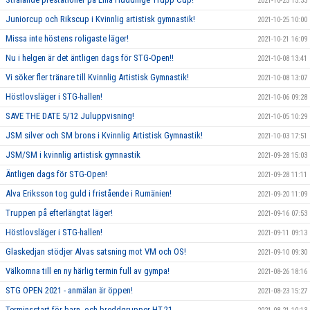
2021-10-25 15:33
Juniorcup och Rikscup i Kvinnlig artistisk gymnastik!
2021-10-25 10:00
Missa inte höstens roligaste läger!
2021-10-21 16:09
Nu i helgen är det äntligen dags för STG-Open!!
2021-10-08 13:41
Vi söker fler tränare till Kvinnlig Artistisk Gymnastik!
2021-10-08 13:07
Höstlovsläger i STG-hallen!
2021-10-06 09:28
SAVE THE DATE 5/12 Juluppvisning!
2021-10-05 10:29
JSM silver och SM brons i Kvinnlig Artistisk Gymnastik!
2021-10-03 17:51
JSM/SM i kvinnlig artistisk gymnastik
2021-09-28 15:03
Äntligen dags för STG-Open!
2021-09-28 11:11
Alva Eriksson tog guld i fristående i Rumänien!
2021-09-20 11:09
Truppen på efterlängtat läger!
2021-09-16 07:53
Höstlovsläger i STG-hallen!
2021-09-11 09:13
Glaskedjan stödjer Alvas satsning mot VM och OS!
2021-09-10 09:30
Välkomna till en ny härlig termin full av gympa!
2021-08-26 18:16
STG OPEN 2021 - anmälan är öppen!
2021-08-23 15:27
Terminsstart för barn- och breddgrupper HT-21