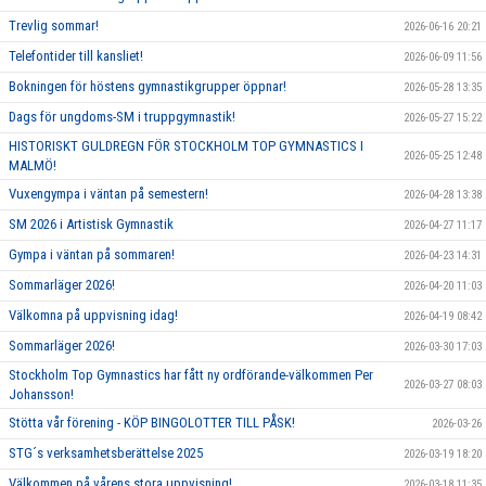
Trevlig sommar!
2026-06-16 20:21
Telefontider till kansliet!
2026-06-09 11:56
Bokningen för höstens gymnastikgrupper öppnar!
2026-05-28 13:35
Dags för ungdoms-SM i truppgymnastik!
2026-05-27 15:22
HISTORISKT GULDREGN FÖR STOCKHOLM TOP GYMNASTICS I
2026-05-25 12:48
MALMÖ!
Vuxengympa i väntan på semestern!
2026-04-28 13:38
SM 2026 i Artistisk Gymnastik
2026-04-27 11:17
Gympa i väntan på sommaren!
2026-04-23 14:31
Sommarläger 2026!
2026-04-20 11:03
Välkomna på uppvisning idag!
2026-04-19 08:42
Sommarläger 2026!
2026-03-30 17:03
Stockholm Top Gymnastics har fått ny ordförande-välkommen Per
2026-03-27 08:03
Johansson!
Stötta vår förening - KÖP BINGOLOTTER TILL PÅSK!
2026-03-26
STG´s verksamhetsberättelse 2025
2026-03-19 18:20
Välkommen på vårens stora uppvisning!
2026-03-18 11:35