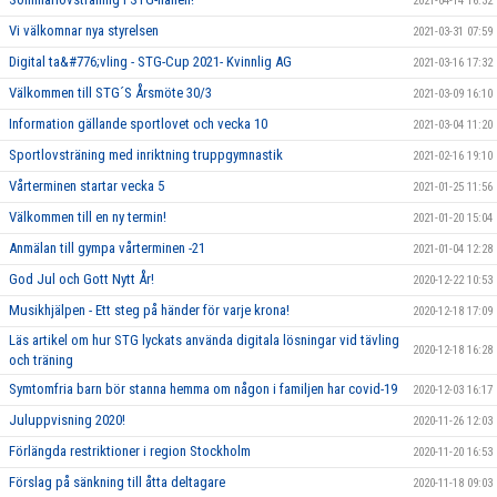
2021-04-14 16:32
Vi välkomnar nya styrelsen
2021-03-31 07:59
Digital ta&#776;vling - STG-Cup 2021- Kvinnlig AG
2021-03-16 17:32
Välkommen till STG´S Årsmöte 30/3
2021-03-09 16:10
Information gällande sportlovet och vecka 10
2021-03-04 11:20
Sportlovsträning med inriktning truppgymnastik
2021-02-16 19:10
Vårterminen startar vecka 5
2021-01-25 11:56
Välkommen till en ny termin!
2021-01-20 15:04
Anmälan till gympa vårterminen -21
2021-01-04 12:28
God Jul och Gott Nytt År!
2020-12-22 10:53
Musikhjälpen - Ett steg på händer för varje krona!
2020-12-18 17:09
Läs artikel om hur STG lyckats använda digitala lösningar vid tävling
2020-12-18 16:28
och träning
Symtomfria barn bör stanna hemma om någon i familjen har covid-19
2020-12-03 16:17
Juluppvisning 2020!
2020-11-26 12:03
Förlängda restriktioner i region Stockholm
2020-11-20 16:53
Förslag på sänkning till åtta deltagare
2020-11-18 09:03