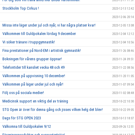
2023-12-17 11:31
Stockholm Top Cirkus !
2023-12-13 12:42
2023-12-06 20:14
Missa inte läger under jul och nyår, vi har några platser kvar!
2023-12-05 13:08
Välkommen till Guldpokalen lördag 9 december
2023-12-04 12:12
Vi söker tränare i truppgymnastik!
2023-12-04 10:56
Fina prestationer på Nord-EM i artistisk gymnastik!
2023-11-26 08:46
Bokningen för vårens grupper öppnar!
2023-11-24 09:51
Telefontider till kansliet vecka 48 och 49
2023-11-22 08:56
Välkommen på uppvisning 10 december!
2023-11-20 11:05
Välkommen på läger under jul och nyår!
2023-11-07 09:54
Följ oss på sociala medier!
2023-11-02 08:48
Medicinsk support en viktig del av träning
2023-10-22 10:30
STG Open är över för denna gång och jisses vilken helg det blev!
2023-10-22 09:05
Dags för STG OPEN 2023
2023-10-13 18:07
Välkomna till Guldpokalen 9/12
2023-09-26 12:51
Föreningsprodukter och supportertröja!