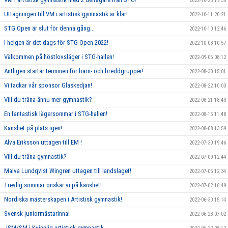
2022-10-25 19:30
Uttagningen till VM i artistisk gymnastik är klar!
2022-10-11 20:21
STG Open är slut för denna gång...
2022-10-10 12:46
I helgen är det dags för STG Open 2022!
2022-10-03 10:57
Välkommen på höstlovsläger i STG-hallen!
2022-09-05 08:12
Äntligen startar terminen för barn- och breddgrupper!
2022-08-30 15:01
Vi tackar vår sponsor Glaskedjan!
2022-08-22 10:03
Vill du träna ännu mer gymnastik?
2022-08-21 18:43
En fantastisk lägersommar i STG-hallen!
2022-08-15 11:48
Kansliet på plats igen!
2022-08-08 13:59
Alva Eriksson uttagen till EM !
2022-07-30 19:46
Vill du träna gymnastik?
2022-07-09 12:44
Malva Lundqvist Wingren uttagen till landslaget!
2022-07-05 12:34
Trevlig sommar önskar vi på kansliet!
2022-07-02 16:49
Nordiska mästerskapen i Artistisk gymnastik!
2022-06-30 15:14
Svensk juniormästarinna!
2022-06-28 07:02
JSM/SM i Kvinnlig artistisk gymnastik