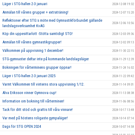
Läger i STG-hallen 2-3 januari
2024-12-08 19:32
Anmälan till vårens grupper + extraträning!
2024-12-07 15:20
Reflektioner efter STG:s möte med Gymnastikförbundet gällande
2024-12-06 10:56
landslagsverksamhet KvAG
Köp din uppesittarlott -Stötta samtidigt STG!
2024-12-03 09:36
Anmälan till vårens gymnastikgrupper!
2024-12-02 09:13
Välkommen på uppvisning 1 december!
2024-11-30 22:15
STG-gymnaster deltar inte på kommande landslagsläger
2024-11-29 12:39
Bokningen för vårterminens grupper öppnar!
2024-11-24 16:02
Läger i STG-hallen 2-3 januari 2025
2024-11-22 09:42
Varmt Välkommen till vinterns stora uppvisning 1/12.
2024-11-14 09:01
Alva Eriksson vinner Gymnova cup!
2024-11-13 08:38
Information om bokning till vårterminen!
2024-11-06 08:56
Tack för ditt stöd och grattis till våra vinnare!
2024-10-17 13:48
Var med på höstens roligaste gympaläger!
2024-10-14 07:14
Dags för STG OPEN 2024
2024-10-07 14:58