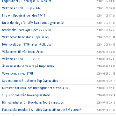
Läger under jul- och nyår i STG-hallen!
2018-11-17 18:39
Välkomna till STG Cup - PM2
2018-11-08 20:57
Info om Uppvisningen den 17/11
2018-11-05 17:21
Nu är det dags för JEM-kval i truppgymnastik!
2018-10-17 17:31
Stockholm Team Gym Open 27-28/10
2018-10-10 16:58
Välkommen till höstens uppvisning!
2018-10-02 21:34
Höstlovsläger i STG-hallen! -Fullbokat!
2018-10-01 06:56
Välkommen till vårt team, Anna!
2018-09-25 13:37
Välkomna till STG CUP 2018!
2018-09-11 16:06
Ännu en anställd tränare på truppsidan!
2018-08-28 13:03
Vuxengympa med STG!
2018-08-21 21:53
Sponsorhuset-Stockholm Top Gymnastics
2018-08-16 22:11
Kursstart för Barn- och Breddgrupper är vecka 35!
2018-08-16 12:30
25 juli öppnar vårt bokningssystem!
2018-07-19 09:14
Härliga nyheter för Stockholm Top Gymnastics!
2018-07-15 20:12
Fantastiska resultat i Artistisk Gymnastik under SM-veckan!
2018-07-11 14:56