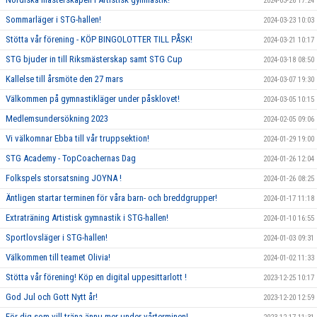
2024-03-26 17:24
Sommarläger i STG-hallen!
2024-03-23 10:03
Stötta vår förening - KÖP BINGOLOTTER TILL PÅSK!
2024-03-21 10:17
STG bjuder in till Riksmästerskap samt STG Cup
2024-03-18 08:50
Kallelse till årsmöte den 27 mars
2024-03-07 19:30
Välkommen på gymnastikläger under påsklovet!
2024-03-05 10:15
Medlemsundersökning 2023
2024-02-05 09:06
Vi välkomnar Ebba till vår truppsektion!
2024-01-29 19:00
STG Academy - TopCoachernas Dag
2024-01-26 12:04
Folkspels storsatsning JOYNA !
2024-01-26 08:25
Äntligen startar terminen för våra barn- och breddgrupper!
2024-01-17 11:18
Extraträning Artistisk gymnastik i STG-hallen!
2024-01-10 16:55
Sportlovsläger i STG-hallen!
2024-01-03 09:31
Välkommen till teamet Olivia!
2024-01-02 11:33
Stötta vår förening! Köp en digital uppesittarlott !
2023-12-25 10:17
God Jul och Gott Nytt år!
2023-12-20 12:59
För dig som vill träna ännu mer under vårterminen!