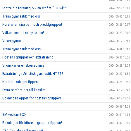
2024-10-01 15:10
Stötta din förening & vinn ett fint " STG-kit"
2024-09-19 16:08
Träna gymnastik med oss!
2024-09-02 13:05
Nu startar våra barn och breddgrupper!
2024-08-26 10:37
Välkommen till en ny termin!
2024-08-20 12:32
Vuxengympa!
2024-08-17 10:19
Träna gymnastik med oss!
2024-08-01 10:17
Höstens grupper och extraträning!
2024-06-30 13:25
Vi önskar er en skön sommar!
2024-06-28 16:35
Extraträning i Artistisk gymnastik HT-24 !
2024-06-27 14:59
Nu är bokningen öppen!
2024-06-24 10:46
Extra telefontider till kansliet !
2024-06-17 15:48
Bokningen öppen för höstens grupper!
2024-06-17 11:38
2024-06-08 14:38
SM-veckan 2024
2024-06-04 11:36
Bokningen för höstens grupper öppnar!
2024-06-02 10:35
STG Badlakan till stranden!