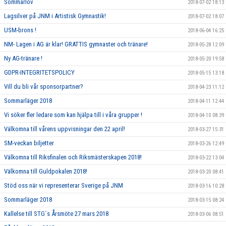
Sommarlov
2018-07-02 18:13
Lagsilver på JNM i Artistisk Gymnastik!
2018-07-02 18:07
USM-brons !
2018-06-04 16:25
NM- Lagen i AG är klar! GRATTIS gymnaster och tränare!
2018-05-28 12:09
Ny AG-tränare !
2018-05-20 19:58
GDPR-INTEGRITETSPOLICY
2018-05-15 13:18
Vill du bli vår sponsorpartner?
2018-04-23 11:12
Sommarläger 2018
2018-04-11 12:44
Vi söker fler ledare som kan hjälpa till i våra grupper !
2018-04-10 08:39
Välkomna till vårens uppvisningar den 22 april!
2018-03-27 15:31
SM-veckan biljetter
2018-03-26 12:49
Välkomna till Riksfinalen och Riksmästerskapen 2018!
2018-03-22 13:04
Välkomna till Guldpokalen 2018!
2018-03-20 08:41
Stöd oss när vi representerar Sverige på JNM
2018-03-16 10:28
Sommarläger 2018
2018-03-15 08:24
Kallelse till STG´s Årsmöte 27 mars 2018
2018-03-06 08:51