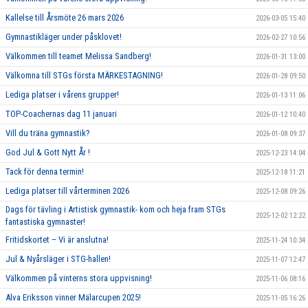
Kallelse till Årsmöte 26 mars 2026
2026-03-05 15:40
Gymnastikläger under påsklovet!
2026-02-27 10:56
Välkommen till teamet Melissa Sandberg!
2026-01-31 13:00
Välkomna till STGs första MÄRKESTAGNING!
2026-01-28 09:50
Lediga platser i vårens grupper!
2026-01-13 11:06
TOP-Coachernas dag 11 januari
2026-01-12 10:40
Vill du träna gymnastik?
2026-01-08 09:37
God Jul & Gott Nytt År !
2025-12-23 14:04
Tack för denna termin!
2025-12-18 11:21
Lediga platser till vårterminen 2026
2025-12-08 09:26
Dags för tävling i Artistisk gymnastik- kom och heja fram STGs
2025-12-02 12:22
fantastiska gymnaster!
Fritidskortet – Vi är anslutna!
2025-11-24 10:34
Jul & Nyårsläger i STG-hallen!
2025-11-07 12:47
Välkommen på vinterns stora uppvisning!
2025-11-06 08:16
Alva Eriksson vinner Mälarcupen 2025!
2025-11-05 16:26