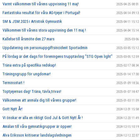
Varmt välkommen till vårens uppvisning 11 maj!
2025-04-25 08:01
Fantastiska resultat för våra AG-tjejer i Portugal!
2025-04-14 09:13
SM & JSM 2025 i Artistisk Gymnastik
2025-04-11 15:12
Välkommen till vårens stora uppvisning den 11 maj !
2025-04-04 15:14
Kallelse till årsmöte den 27 mars
2025-03-06
Uppdatering om personuppgiftsincident Sportadmin
2025-03-05 15:12
På lördag är det dags för föreningens trupptävling "STG Open light"
2025-03-05 12:59
Träna extra på specifika redskap!
2025-02-17 08:34
Träningsgrupp för ungdomar!
2025-01-14 17:30
Terminsstart !
2025-01-09 18:56
Toptjejernas dag! Träna, tävla,trivas!
2025-01-07 18:47
Välkommen att anmäla dig till vårens grupper!
2025-01-03 11:09
Gott Nytt År!
2024-12-31 15:58
Vi önskar er alla en riktigt God Jul & Gott Nytt År !
2024-12-20 11:49
Amälan till våra gymnatikgrupper är öppen!
2024-12-15 10:19
Alva Eriksson kritiserar landslagsledningen
2024-12-12 22:07