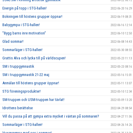
2022-06-22 08:12
Energin på topp i STG-hallen!
2022-06-20 16:29
Bokningen till höstens grupper öppnar!
2022-06-19 08:31
Babygympa i STG-hallen!
2022-06-16 12:14
”Bygg barns inre motivation”
2022-06-10 12:50
Glad sommar!
2022-06-08 14:43
Sommarläger i STG-hallen!
2022-05-30 08:55
Grattis Alva och lycka till på världscupen!
2022-05-23 11:13
SM i truppgymnastik
2022-05-23 08:16
SM i truppgymnastik 21-22 maj
2022-05-16 15:01
Anmälan till höstens grupper öppnar!
2022-05-11 13:07
STG föreningsprodukter!
2022-05-10 12:34
SM-truppen och USM-truppen har tävlat!
2022-05-09 13:20
Idrottens berättelse
2022-04-29 08:54
Vill du passa på att gympa extra mycket i väntan på sommaren?
2022-04-27 11:06
Sommarläger i STG-hallen!
2022-04-26 14:26
Vuxengympa med oss i sommar!