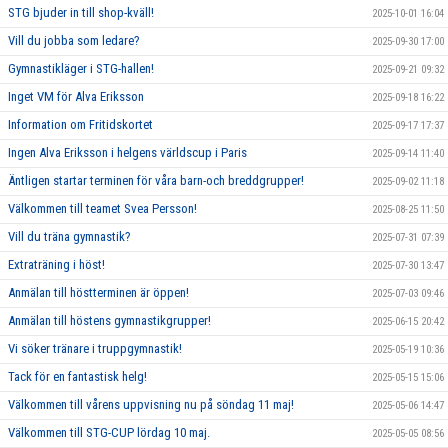
STG bjuder in till shop-kväll!
2025-10-01 16:04
Vill du jobba som ledare?
2025-09-30 17:00
Gymnastikläger i STG-hallen!
2025-09-21 09:32
Inget VM för Alva Eriksson
2025-09-18 16:22
Information om Fritidskortet
2025-09-17 17:37
Ingen Alva Eriksson i helgens världscup i Paris
2025-09-14 11:40
Äntligen startar terminen för våra barn-och breddgrupper!
2025-09-02 11:18
Välkommen till teamet Svea Persson!
2025-08-25 11:50
Vill du träna gymnastik?
2025-07-31 07:39
Extraträning i höst!
2025-07-30 13:47
Anmälan till höstterminen är öppen!
2025-07-03 09:46
Anmälan till höstens gymnastikgrupper!
2025-06-15 20:42
Vi söker tränare i truppgymnastik!
2025-05-19 10:36
Tack för en fantastisk helg!
2025-05-15 15:06
Välkommen till vårens uppvisning nu på söndag 11 maj!
2025-05-06 14:47
Välkommen till STG-CUP lördag 10 maj.
2025-05-05 08:56