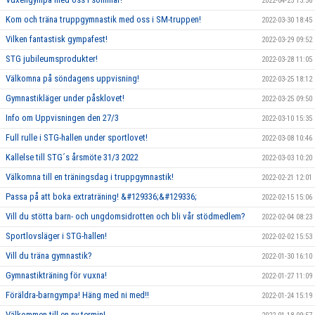
2022-04-25 13:36
Kom och träna truppgymnastik med oss i SM-truppen!
2022-03-30 18:45
Vilken fantastisk gympafest!
2022-03-29 09:52
STG jubileumsprodukter!
2022-03-28 11:05
Välkomna på söndagens uppvisning!
2022-03-25 18:12
Gymnastikläger under påsklovet!
2022-03-25 09:50
Info om Uppvisningen den 27/3
2022-03-10 15:35
Full rulle i STG-hallen under sportlovet!
2022-03-08 10:46
Kallelse till STG´s årsmöte 31/3 2022
2022-03-03 10:20
Välkomna till en träningsdag i truppgymnastik!
2022-02-21 12:01
Passa på att boka extraträning! &#129336;&#129336;
2022-02-15 15:06
Vill du stötta barn- och ungdomsidrotten och bli vår stödmedlem?
2022-02-04 08:23
Sportlovsläger i STG-hallen!
2022-02-02 15:53
Vill du träna gymnastik?
2022-01-30 16:10
Gymnastikträning för vuxna!
2022-01-27 11:09
Föräldra-barngympa! Häng med ni med!!
2022-01-24 15:19
Välkommen till en ny termin!