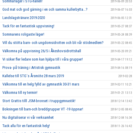
Sommarläger i STG-hallen!
2019-06-09 20:53
God mat och god gärning i en och samma kullerbytta...?
2019-06-07 16:03
Landslagstränare 2019-2020
2019-06-05 12:31
Tack för en fantastisk uppvisning!
2019-05-27 08:37
Sommarens roligaste läger!
2019-05-24 08:39
Vill du stötta barn- och ungdomsidrotten och bli vår stödmedlem?
2019-05-22 08:45
Välkomna på uppvisning 26/5 i Åkeshovsidrottshall
2019-05-20 09:21
Vi söker fler ledare som kan hjälpa till i våra grupper!
2019-04-17 19:12
Prova- på träning i Artistisk gymnastik
2019-04-16 08:19
Kallelse till STG´s Årsmöte 28 mars 2019
2019-02-28
Välkomna till en helg fylld av gymnastik 30-31 mars
2019-02-11 10:21
Välkomna till ny termin!
2019-01-21 13:13
Stort Grattis tilll JSM-bronset i truppgymnastik!
2018-12-14 13:42
Bokningen till barn-och breddgrupper VT -19 öppnar!
2018-12-05 08:45
Nu digitaliserar vi vår verksamhet
2018-12-04 16:34
Tack alla för en fantastisk helg!
2018-11-26 16:42