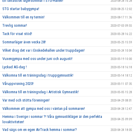
En fantastisk lägersommar i STG-Hallen!
2020-08-28 16:28
STG startar babygympa!
2020-08-25 12:02
Välkommen till en ny termin!
2020-08-17 11:36
Trevlig sommar!
2020-07-03 09:55
Tack för visat stöd!
2020-05-28 16:22
Sommarläger även vecka 28!
2020-05-25 15:59
Vilket drag det var i Enskedehallen under truppdagen!
2020-05-24 10:04
Vuxengympa med oss under juni och augusti!
2020-05-19 10:00
Lyckad AG-dag !
2020-05-18 16:18
Välkomna till en träningsdag i truppgymnastik!
2020-05-14 18:12
Våruppvisning 2020!
2020-05-11 07:35
Välkomna till en träningsdag i Artistisk Gymnastik!
2020-05-05 15:28
Var med och stötta föreningen!
2020-04-29 08:01
Välkommen att gympa med oss i väntan på sommaren!
2020-04-28 12:47
Hemma i Sverige i sommar ?! Våra gymnastikläger är den perfekta
2020-04-25 09:09
lovaktiviteten!
Vad sägs om en egen AirTrack hemma i sommar?
2020-04-24 18:05