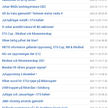
2022-01-18 09:57
Johan Wikås landslagstränare 2022
2022-01-13 11:10
Vill du träna gymnastik? Terminen startar vecka 4
2022-01-08 09:45
Jul/nyårläger inställt i STG-hallen!
2021-12-22 17:43
Vi söker anställd tränare till AG-sektionen!
2021-12-13 20:58
STG Cup , Riksfinal och Riksmästerskap
2021-12-07 13:00
Vilken härlig julfest det blev!!
2021-12-06 08:00
VIKTIG information gällande Uppvisning, STG-Cup, RM & Riksfinal
2021-11-29 07:59
Info om Uppvisningen den 5/12
2021-11-24 07:43
Riksfinal och Riksmästerskap 2021
2021-11-23 17:20
Anmälan till vårens grupper öppnar!
2021-11-16 13:43
Juluppvisning 5 december !
2021-11-10 08:35
Vilken succé för STGs tjejer på Mälarcupen!
2021-11-07 17:40
USM-truppen på Rikstvåan i Göteborg
2021-11-03 18:32
Julläger och Januariläger i STG-hallen!
2021-11-03 08:26
JNM i Kvinnlig artistisk gymnstik!
2021-11-02 09:46
Strålande prestationer på Lilla Huddinge Trupp Cup!