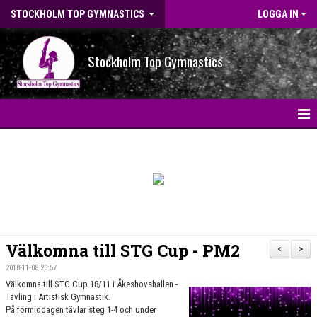
STOCKHOLM TOP GYMNASTICS
LOGGA IN
Stockholm Top Gymnastics
HEM
NYHETER
BILDGALLERI
NYHETSARKIV
Välkomna till STG Cup - PM2
<
>
OM FÖRENINGEN
2018-11-08 20:57
Välkomna till STG Cup 18/11 i Åkeshovshallen -
Tävling i Artistisk Gymnastik.
STG-HALLEN
På förmiddagen tävlar steg 1-4 och under