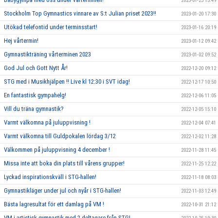
2023-01-23 15:49
Stockholm Top Gymnastics vinnare av S:t Julian priset 2023!!
2023-01-20 17:30
Utökad telefontid under terminsstart!
2023-01-16 20:19
Hej vårtermin!
2023-01-12 09:42
Gymnastikträning vårterminen 2023
2023-01-02 09:52
God Jul och Gott Nytt År!
2022-12-20 09:12
STG med i Musikhjälpen !! Live kl 12:30 i SVT idag!
2022-12-17 10:50
En fantastisk gympahelg!
2022-12-06 11:05
Vill du träna gymnastik?
2022-12-05 15:10
Varmt välkomna på juluppvisning !
2022-12-04 07:41
Varmt välkomna till Guldpokalen lördag 3/12
2022-12-02 11:28
Välkommen på juluppvisning 4 december !
2022-11-28 11:45
Missa inte att boka din plats till vårens grupper!
2022-11-25 12:22
Lyckad inspirationskväll i STG-hallen!
2022-11-18 08:03
Gymnastikläger under jul och nyår i STG-hallen!
2022-11-03 12:49
Bästa lagresultat för ett damlag på VM !
2022-10-31 21:12
VM i artistisk gymnastik med 2 deltagare från STG!