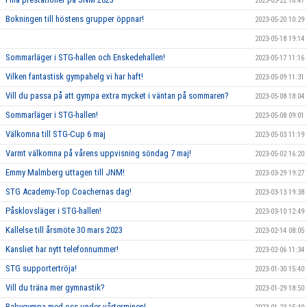
2023-05-22 16:47
Bokningen till höstens grupper öppnar!
2023-05-20 10:29
2023-05-18 19:14
Sommarläger i STG-hallen och Enskedehallen!
2023-05-17 11:16
Vilken fantastisk gympahelg vi har haft!
2023-05-09 11:31
Vill du passa på att gympa extra mycket i väntan på sommaren?
2023-05-08 18:04
Sommarläger i STG-hallen!
2023-05-08 09:01
Välkomna till STG-Cup 6 maj
2023-05-03 11:19
Varmt välkomna på vårens uppvisning söndag 7 maj!
2023-05-02 16:20
Emmy Malmberg uttagen till JNM!
2023-03-29 19:27
STG Academy-Top Coachernas dag!
2023-03-13 19:38
Påsklovsläger i STG-hallen!
2023-03-10 12:49
Kallelse till årsmöte 30 mars 2023
2023-02-14 08:05
Kansliet har nytt telefonnummer!
2023-02-06 11:34
STG supportertröja!
2023-01-30 15:40
Vill du träna mer gymnastik?
2023-01-29 18:50
Babygympa med oss under vårterminen!