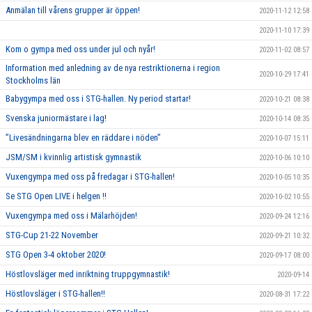
Anmälan till vårens grupper är öppen!
2020-11-12 12:58
2020-11-10 17:39
Kom o gympa med oss under jul och nyår!
2020-11-02 08:57
Information med anledning av de nya restriktionerna i region
2020-10-29 17:41
Stockholms län
Babygympa med oss i STG-hallen. Ny period startar!
2020-10-21 08:38
Svenska juniormästare i lag!
2020-10-14 08:35
”Livesändningarna blev en räddare i nöden”
2020-10-07 15:11
JSM/SM i kvinnlig artistisk gymnastik
2020-10-06 10:10
Vuxengympa med oss på fredagar i STG-hallen!
2020-10-05 10:35
Se STG Open LIVE i helgen !!
2020-10-02 10:55
Vuxengympa med oss i Mälarhöjden!
2020-09-24 12:16
STG-Cup 21-22 November
2020-09-21 10:32
STG Open 3-4 oktober 2020!
2020-09-17 08:00
Höstlovsläger med inriktning truppgymnastik!
2020-09-14
Höstlovsläger i STG-hallen!!
2020-08-31 17:22